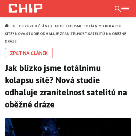
Přejít
k
otevří
hlavnímu
>
obsahu
DISKUZE K ČLÁNKU JAK BLÍZKO JSME TOTÁLNÍMU KOLAPSU
SÍTĚ? NOVÁ STUDIE ODHALUJE ZRANITELNOST SATELITŮ NA OBĚŽNÉ
DRÁZE
ZPĚT NA ČLÁNEK
Jak blízko jsme totálnímu
kolapsu sítě? Nová studie
odhaluje zranitelnost satelitů na
oběžné dráze