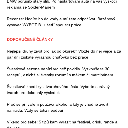
BMW porušilo starý slib. Po nastartování auta na vás vyskočí
reklama se Spider-Manem
Recenze: Hodíte ho do vody a můžete odpočívat. Bazénový
vysavač WYBOT B1 ušetří spoustu práce
DOPORUČENÉ ČLÁNKY
Nejlepší druhý život pro lák od okurek? Vložte do něj vejce a za
pár dní získáte výraznou chuťovku bez práce
Švestková sezona nabízí víc než povidla. Vyzkoušejte 30
receptů, v nichž si švestky rozumí s mákem či marcipánem
Švestkové knedlíky z tvarohového těsta: Vyberte správný
tvaroh pro dokonalý výsledek
Proč se při vaření používá alkohol a kdy je vhodné zvolit
náhradu. Vždy se totiž neodpaří
Víkend pro sebe: 5 tipů kam vyrazit na festival, drink, rande a
do kina