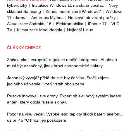
kyberútoky
|
Instalace Windows 11 na starší počítač
|
Nový
skládací Samsung
|
Konec modré smrti Windows?
|
Windows
11 zdarma
|
Anthropic Mythos
|
Nouzové otevírání pračky
|
Aktualizace Androidu 16
|
Elektromobilita
|
iPhone 17
|
VLC
TV
|
Klimatizace Maoudegola
|
Nejlepší Linux
ČLÁNKY CHIP.CZ
Začala platit evropská regulace umělé inteligence. AI obsah
musí být označený, jinak hrozí astronomické pokuty
Japonský vývojář přidá do své hry češtinu. Stačil zájem
jediného uživatele i vřelý vztah obou zemí
Rusové inovovali své drony. Expert objevil nový systém ladění
antén, který odolá rušení signálu
Pozor na vlnu veder. Vysoké letní teploty škodí baterii telefonu,
už při 45 °C hrozí její poškození