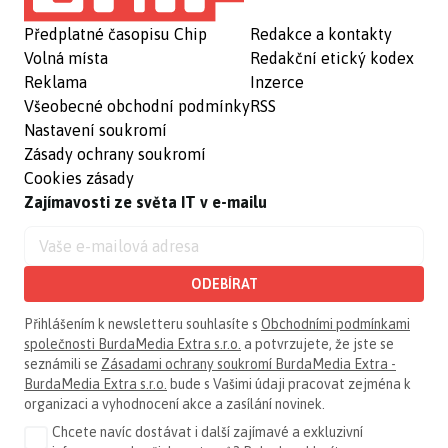
Předplatné časopisu Chip
Redakce a kontakty
Volná místa
Redakční etický kodex
Reklama
Inzerce
Všeobecné obchodní podmínky
RSS
Nastavení soukromí
Zásady ochrany soukromí
Cookies zásady
Zajímavosti ze světa IT v e-mailu
ODEBÍRAT
Přihlášením k newsletteru souhlasíte s
Obchodními podmínkami
společnosti BurdaMedia Extra s.r.o.
a potvrzujete, že jste se
seznámili se
Zásadami ochrany soukromí BurdaMedia Extra -
BurdaMedia Extra s.r.o.
bude s Vašimi údaji pracovat zejména k
organizaci a vyhodnocení akce a zasílání novinek.
Chcete navíc dostávat i další zajímavé a exkluzivní