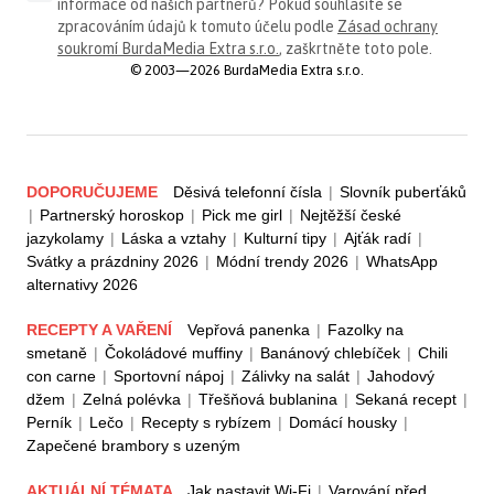
informace od našich partnerů? Pokud souhlasíte se
zpracováním údajů k tomuto účelu podle
Zásad ochrany
soukromí BurdaMedia Extra s.r.o.
, zaškrtněte toto pole.
© 2003—2026 BurdaMedia Extra s.r.o.
DOPORUČUJEME
Děsivá telefonní čísla
|
Slovník puberťáků
|
Partnerský horoskop
|
Pick me girl
|
Nejtěžší české
jazykolamy
|
Láska a vztahy
|
Kulturní tipy
|
Ajťák radí
|
Svátky a prázdniny 2026
|
Módní trendy 2026
|
WhatsApp
alternativy 2026
RECEPTY A VAŘENÍ
Vepřová panenka
|
Fazolky na
smetaně
|
Čokoládové muffiny
|
Banánový chlebíček
|
Chili
con carne
|
Sportovní nápoj
|
Zálivky na salát
|
Jahodový
džem
|
Zelná polévka
|
Třešňová bublanina
|
Sekaná recept
|
Perník
|
Lečo
|
Recepty s rybízem
|
Domácí housky
|
Zapečené brambory s uzeným
AKTUÁLNÍ TÉMATA
Jak nastavit Wi-Fi
|
Varování před