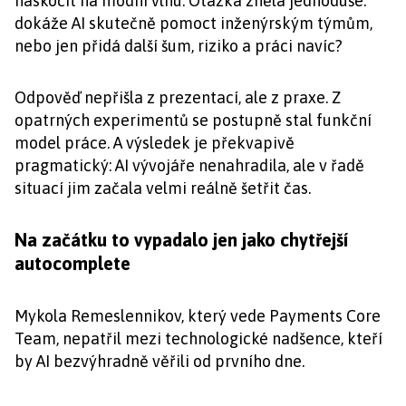
naskočit na módní vlnu. Otázka zněla jednoduše:
dokáže AI skutečně pomoct inženýrským týmům,
nebo jen přidá další šum, riziko a práci navíc?
Odpověď nepřišla z prezentací, ale z praxe. Z
opatrných experimentů se postupně stal funkční
model práce. A výsledek je překvapivě
pragmatický: AI vývojáře nenahradila, ale v řadě
situací jim začala velmi reálně šetřit čas.
Na začátku to vypadalo jen jako chytřejší
autocomplete
Mykola Remeslennikov, který vede Payments Core
Team, nepatřil mezi technologické nadšence, kteří
by AI bezvýhradně věřili od prvního dne.