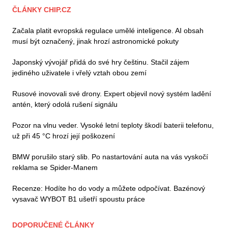
ČLÁNKY CHIP.CZ
Začala platit evropská regulace umělé inteligence. AI obsah
musí být označený, jinak hrozí astronomické pokuty
Japonský vývojář přidá do své hry češtinu. Stačil zájem
jediného uživatele i vřelý vztah obou zemí
Rusové inovovali své drony. Expert objevil nový systém ladění
antén, který odolá rušení signálu
Pozor na vlnu veder. Vysoké letní teploty škodí baterii telefonu,
už při 45 °C hrozí její poškození
BMW porušilo starý slib. Po nastartování auta na vás vyskočí
reklama se Spider-Manem
Recenze: Hodíte ho do vody a můžete odpočívat. Bazénový
vysavač WYBOT B1 ušetří spoustu práce
DOPORUČENÉ ČLÁNKY