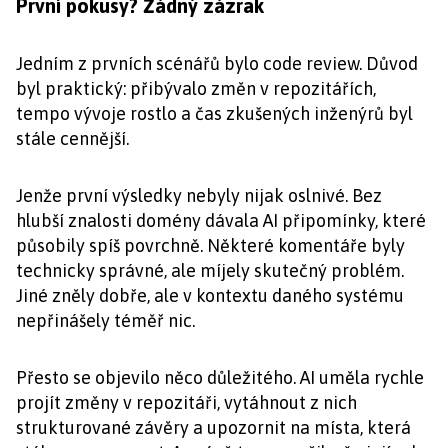
První pokusy? Žádný zázrak
Jedním z prvních scénářů bylo code review. Důvod
byl praktický: přibývalo změn v repozitářích,
tempo vývoje rostlo a čas zkušených inženýrů byl
stále cennější.
Jenže první výsledky nebyly nijak oslnivé. Bez
hlubší znalosti domény dávala AI připomínky, které
působily spíš povrchně. Některé komentáře byly
technicky správné, ale míjely skutečný problém.
Jiné zněly dobře, ale v kontextu daného systému
nepřinášely téměř nic.
Přesto se objevilo něco důležitého. AI uměla rychle
projít změny v repozitáři, vytáhnout z nich
strukturované závěry a upozornit na místa, která