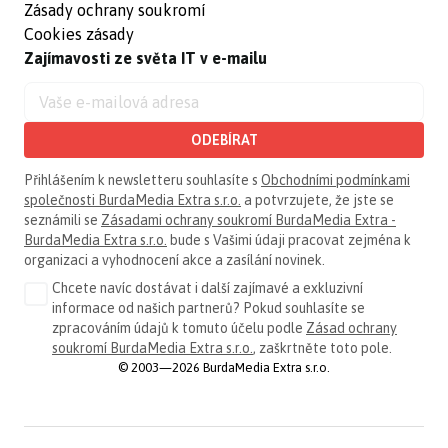
Zásady ochrany soukromí
Cookies zásady
Zajímavosti ze světa IT v e-mailu
ODEBÍRAT
Přihlášením k newsletteru souhlasíte s
Obchodními podmínkami
společnosti BurdaMedia Extra s.r.o.
a potvrzujete, že jste se
seznámili se
Zásadami ochrany soukromí BurdaMedia Extra -
BurdaMedia Extra s.r.o.
bude s Vašimi údaji pracovat zejména k
organizaci a vyhodnocení akce a zasílání novinek.
Chcete navíc dostávat i další zajímavé a exkluzivní
informace od našich partnerů? Pokud souhlasíte se
zpracováním údajů k tomuto účelu podle
Zásad ochrany
soukromí BurdaMedia Extra s.r.o.
, zaškrtněte toto pole.
© 2003—2026 BurdaMedia Extra s.r.o.