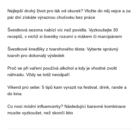
Nejlepší druhý život pro lák od okurek? Vložte do něj vejce a za
pár dní získáte výraznou chuťovku bez práce
Švestková sezona nabízí víc než povidla. Vyzkoušejte 30
receptů, v nichž si švestky rozumí s mákem či marcipánem
Švestkové knedlíky z tvarohového těsta: Vyberte správný
tvaroh pro dokonalý výsledek
Proč se při vaření používá alkohol a kdy je vhodné zvolit
náhradu. Vždy se totiž neodpaří
Víkend pro sebe: 5 tipů kam vyrazit na festival, drink, rande a
do kina
Co nosí módní influencerky? Následující barevné kombinace
musíte vyzkoušet, než skončí léto