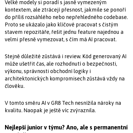
Velké modely si poradí s jasně vymezeným
kontextem, ale ztrácejí přesnost, jakmile se ponoří
do příliš rozsáhlého nebo nepřehledného codebase.
Proto se ukázalo jako klíčové pracovat s čistým
stavem repozitáře, řešit jednu feature najednou a
velmi přesně vymezovat, s čím má AI pracovat.
Stejně důležité zůstává i review. Kód generovaný AI
může ušetřit čas, ale rozhodnutí o bezpečnosti,
výkonu, správnosti obchodní logiky i
architektonických kompromisech zůstává vždy na
člověku.
V tomto směru AI v GR8 Tech nesnížila nároky na
kvalitu. Naopak je ještě víc zvýraznila.
Nejlepší junior v týmu? Ano, ale s permanentní