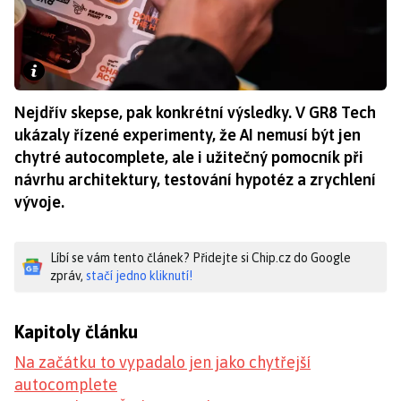
Nejdřív skepse, pak konkrétní výsledky. V GR8 Tech
ukázaly řízené experimenty, že AI nemusí být jen
chytré autocomplete, ale i užitečný pomocník při
návrhu architektury, testování hypotéz a zrychlení
vývoje.
Líbí se vám tento článek? Přidejte si Chip.cz do Google
zpráv,
stačí jedno kliknutí!
Kapitoly článku
Na začátku to vypadalo jen jako chytřejší
autocomplete