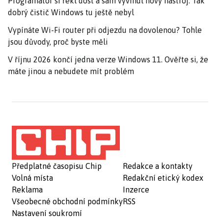
Programátor si řekl dost a sám vyvinul nový nástroj. Tak
dobrý čistič Windows tu ještě nebyl
Vypínáte Wi-Fi router při odjezdu na dovolenou? Tohle
jsou důvody, proč byste měli
V říjnu 2026 končí jedna verze Windows 11. Ověřte si, že
máte jinou a nebudete mít problém
Předplatné časopisu Chip
Redakce a kontakty
Volná místa
Redakční etický kodex
Reklama
Inzerce
Všeobecné obchodní podmínky
RSS
Nastavení soukromí