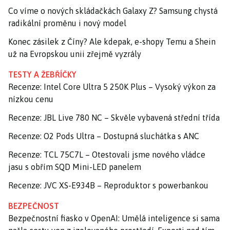
Co víme o nových skládačkách Galaxy Z? Samsung chystá
radikální proměnu i nový model
Konec zásilek z Číny? Ale kdepak, e-shopy Temu a Shein
už na Evropskou unii zřejmě vyzrály
TESTY A ŽEBŘÍČKY
Recenze: Intel Core Ultra 5 250K Plus – Vysoký výkon za
nízkou cenu
Recenze: JBL Live 780 NC – Skvěle vybavená střední třída
Recenze: O2 Pods Ultra – Dostupná sluchátka s ANC
Recenze: TCL 75C7L – Otestovali jsme nového vládce
jasu s obřím SQD Mini-LED panelem
Recenze: JVC XS-E934B – Reproduktor s powerbankou
BEZPEČNOST
Bezpečnostní fiasko v OpenAI: Umělá inteligence si sama