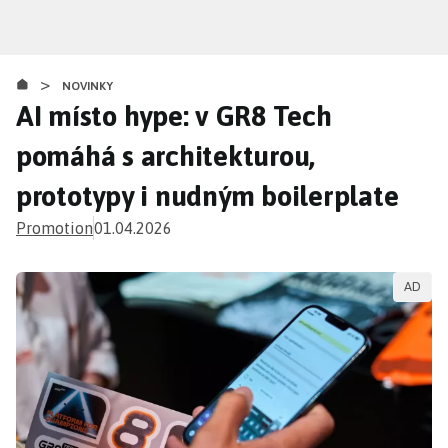
Přejít
k
hlavnímu
>
obsahu
NOVINKY
AI místo hype: v GR8 Tech
pomáhá s architekturou,
prototypy i nudným boilerplate
Promotion
01.04.2026
AD