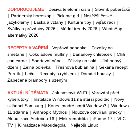
DOPORUČUJEME
Děsivá telefonní čísla
|
Slovník puberťáků
|
Partnerský horoskop
|
Pick me girl
|
Nejtěžší české
jazykolamy
|
Láska a vztahy
|
Kulturní tipy
|
Ajťák radí
|
Svátky a prázdniny 2026
|
Módní trendy 2026
|
WhatsApp
alternativy 2026
RECEPTY A VAŘENÍ
Vepřová panenka
|
Fazolky na
smetaně
|
Čokoládové muffiny
|
Banánový chlebíček
|
Chili
con carne
|
Sportovní nápoj
|
Zálivky na salát
|
Jahodový
džem
|
Zelná polévka
|
Třešňová bublanina
|
Sekaná recept
|
Perník
|
Lečo
|
Recepty s rybízem
|
Domácí housky
|
Zapečené brambory s uzeným
AKTUÁLNÍ TÉMATA
Jak nastavit Wi-Fi
|
Varování před
kyberútoky
|
Instalace Windows 11 na starší počítač
|
Nový
skládací Samsung
|
Konec modré smrti Windows?
|
Windows
11 zdarma
|
Anthropic Mythos
|
Nouzové otevírání pračky
|
Aktualizace Androidu 16
|
Elektromobilita
|
iPhone 17
|
VLC
TV
|
Klimatizace Maoudegola
|
Nejlepší Linux