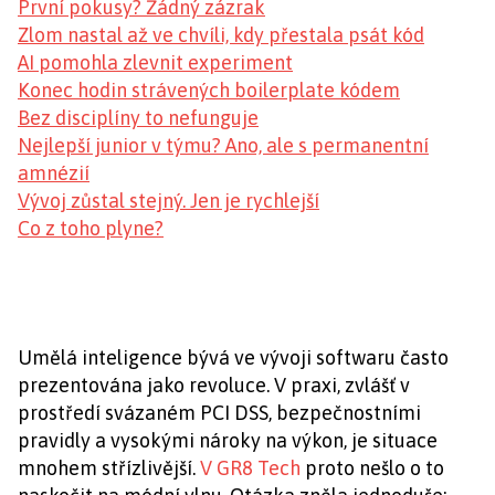
První pokusy? Žádný zázrak
Zlom nastal až ve chvíli, kdy přestala psát kód
AI pomohla zlevnit experiment
Konec hodin strávených boilerplate kódem
Bez disciplíny to nefunguje
Nejlepší junior v týmu? Ano, ale s permanentní
amnézií
Vývoj zůstal stejný. Jen je rychlejší
Co z toho plyne?
Umělá inteligence bývá ve vývoji softwaru často
prezentována jako revoluce. V praxi, zvlášť v
prostředí svázaném PCI DSS, bezpečnostními
pravidly a vysokými nároky na výkon, je situace
mnohem střízlivější.
V GR8 Tech
proto nešlo o to