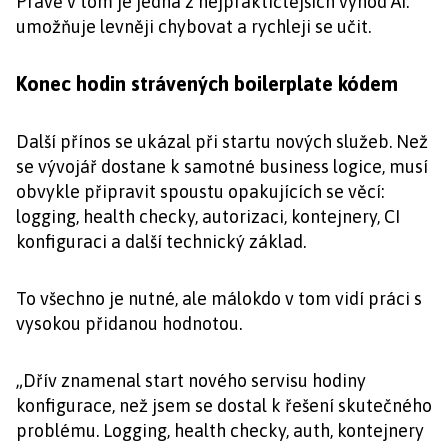
Právě v tom je jedna z nejpraktičtějších výhod AI:
umožňuje levněji chybovat a rychleji se učit.
Konec hodin strávených boilerplate kódem
Další přínos se ukázal při startu nových služeb. Než
se vývojář dostane k samotné business logice, musí
obvykle připravit spoustu opakujících se věcí:
logging, health checky, autorizaci, kontejnery, CI
konfiguraci a další technický základ.
To všechno je nutné, ale málokdo v tom vidí práci s
vysokou přidanou hodnotou.
„Dřív znamenal start nového servisu hodiny
konfigurace, než jsem se dostal k řešení skutečného
problému. Logging, health checky, auth, kontejnery