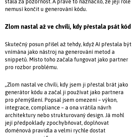
stála za pozornost. A právě to naznačilo, že její role
nemusí končit u generování kódu.
Zlom nastal až ve chvíli, kdy přestala psát kód
Skutečný posun přišel až tehdy, když AI přestala být
vnímána jako nástroj na generování metod a
snippetů. Místo toho začala fungovat jako partner
pro rozbor problému.
„Zlom nastal ve chvíli, kdy jsem ji přestal brát jako
generátor kódu a začal ji používat jako partnera
pro přemýšlení. Popsal jsem omezení – výkon,
integrace, compliance – a ona vrátila návrh
architektury nebo strukturovaný design. Já mohl
její předpoklady zpochybňovat, doplňovat
doménová pravidla a velmi rychle dostat