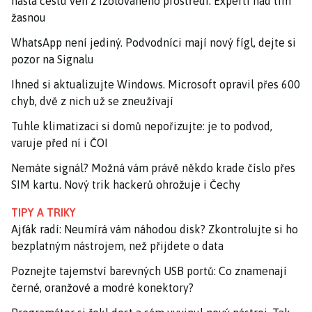
našla cestu ven z izolovaného prostředí. Experti nad tím
žasnou
WhatsApp není jediný. Podvodníci mají nový fígl, dejte si
pozor na Signalu
Ihned si aktualizujte Windows. Microsoft opravil přes 600
chyb, dvě z nich už se zneužívají
Tuhle klimatizaci si domů nepořizujte: je to podvod,
varuje před ní i ČOI
Nemáte signál? Možná vám právě někdo krade číslo přes
SIM kartu. Nový trik hackerů ohrožuje i Čechy
TIPY A TRIKY
Ajťák radí: Neumírá vám náhodou disk? Zkontrolujte si ho
bezplatným nástrojem, než přijdete o data
Poznejte tajemství barevných USB portů: Co znamenají
černé, oranžové a modré konektory?