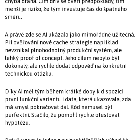
chyba drahá. Čím dřív se ověří předpoklady, tím
menší je riziko, že tým investuje čas do špatného
směru.
A právě zde se AI ukázala jako mimořádně užitečná.
Při ověřování nové cache strategie například
nevznikal plnohodnotný produkční systém, ale
lehký proof of concept. Jeho cílem nebylo být
dokonalý, ale rychle dodat odpověď na konkrétní
technickou otázku.
Díky AI měl tým během krátké doby k dispozici
první funkční variantu i data, která ukazovala, zda
má smysl pokračovat dál. Kód nemusel být
perfektní. Stačilo, že pomohl rychle otestovat
hypotézu.