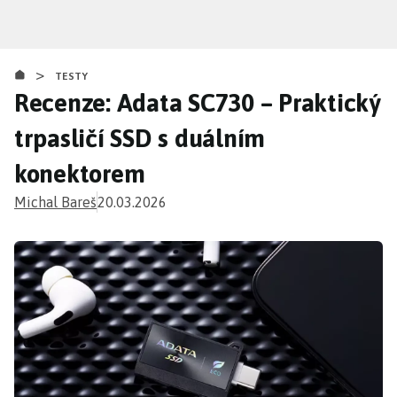
Přejít
k
hlavnímu
>
obsahu
TESTY
Recenze: Adata SC730 – Praktický
trpasličí SSD s duálním
konektorem
Michal Bareš
20.03.2026