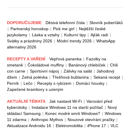
DOPORUČUJEME
Děsivá telefonní čísla
|
Slovník puberťáků
|
Partnerský horoskop
|
Pick me girl
|
Nejtěžší české
jazykolamy
|
Láska a vztahy
|
Kulturní tipy
|
Ajťák radí
|
Svátky a prázdniny 2026
|
Módní trendy 2026
|
WhatsApp
alternativy 2026
RECEPTY A VAŘENÍ
Vepřová panenka
|
Fazolky na
smetaně
|
Čokoládové muffiny
|
Banánový chlebíček
|
Chili
con carne
|
Sportovní nápoj
|
Zálivky na salát
|
Jahodový
džem
|
Zelná polévka
|
Třešňová bublanina
|
Sekaná recept
|
Perník
|
Lečo
|
Recepty s rybízem
|
Domácí housky
|
Zapečené brambory s uzeným
AKTUÁLNÍ TÉMATA
Jak nastavit Wi-Fi
|
Varování před
kyberútoky
|
Instalace Windows 11 na starší počítač
|
Nový
skládací Samsung
|
Konec modré smrti Windows?
|
Windows
11 zdarma
|
Anthropic Mythos
|
Nouzové otevírání pračky
|
Aktualizace Androidu 16
|
Elektromobilita
|
iPhone 17
|
VLC