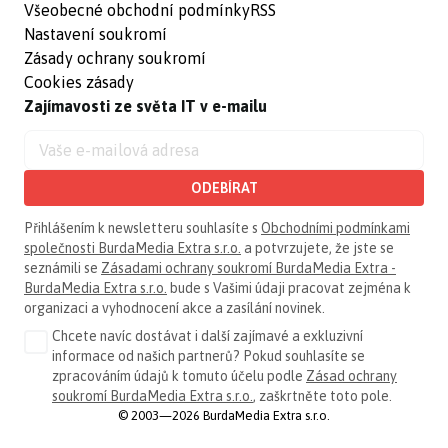
Všeobecné obchodní podmínky
RSS
Nastavení soukromí
Zásady ochrany soukromí
Cookies zásady
Zajímavosti ze světa IT v e-mailu
ODEBÍRAT
Přihlášením k newsletteru souhlasíte s
Obchodními podmínkami
společnosti BurdaMedia Extra s.r.o.
a potvrzujete, že jste se
seznámili se
Zásadami ochrany soukromí BurdaMedia Extra -
BurdaMedia Extra s.r.o.
bude s Vašimi údaji pracovat zejména k
organizaci a vyhodnocení akce a zasílání novinek.
Chcete navíc dostávat i další zajímavé a exkluzivní
informace od našich partnerů? Pokud souhlasíte se
zpracováním údajů k tomuto účelu podle
Zásad ochrany
soukromí BurdaMedia Extra s.r.o.
, zaškrtněte toto pole.
© 2003—2026 BurdaMedia Extra s.r.o.