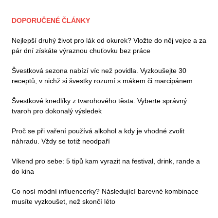
DOPORUČENÉ ČLÁNKY
Nejlepší druhý život pro lák od okurek? Vložte do něj vejce a za
pár dní získáte výraznou chuťovku bez práce
Švestková sezona nabízí víc než povidla. Vyzkoušejte 30
receptů, v nichž si švestky rozumí s mákem či marcipánem
Švestkové knedlíky z tvarohového těsta: Vyberte správný
tvaroh pro dokonalý výsledek
Proč se při vaření používá alkohol a kdy je vhodné zvolit
náhradu. Vždy se totiž neodpaří
Víkend pro sebe: 5 tipů kam vyrazit na festival, drink, rande a
do kina
Co nosí módní influencerky? Následující barevné kombinace
musíte vyzkoušet, než skončí léto