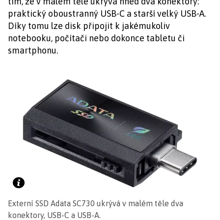
tím, že v malém těle ukrývá hned dva konektory:
praktický oboustranný USB-C a starší velký USB-A.
Díky tomu lze disk připojit k jakémukoliv
notebooku, počítači nebo dokonce tabletu či
smartphonu.
Externí SSD Adata SC730 ukrývá v malém těle dva
konektory, USB-C a USB-A.