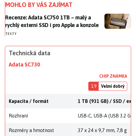
MOHLO BY VÁS ZAJÍMAT
Recenze: Adata SC750 1TB – malý a rychlý externí SSD
Recenze: Adata SC750 1TB – malý a
rychlý externí SSD i pro Apple a konzole
TESTY
Technická data
Adata SC730
CHIP ZNÁMKA
1.9
Velmi dobrý
Kapacita / formát
1 TB (931 GB) / SSD / exF
Rozhraní
USB-C, USB-A (USB 3.2 Gen
Rozměry a hmotnost
37 x 24 x 9,7 mm, 7,8 g