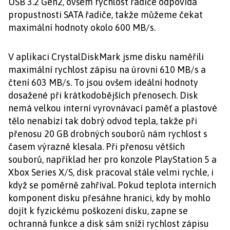
USB 3.2 Gen2, ovšem rychlost řadiče odpovídá
propustnosti SATA řadiče, takže můžeme čekat
maximální hodnoty okolo 600 MB/s.
V aplikaci CrystalDiskMark jsme disku naměřili
maximální rychlost zápisu na úrovni 610 MB/s a
čtení 603 MB/s. To jsou ovšem ideální hodnoty
dosažené při krátkodobějších přenosech. Disk
nemá velkou interní vyrovnávací paměť a plastové
tělo nenabízí tak dobrý odvod tepla, takže při
přenosu 20 GB drobných souborů nám rychlost s
časem výrazně klesala. Při přenosu větších
souborů, například her pro konzole PlayStation 5 a
Xbox Series X/S, disk pracoval stále velmi rychle, i
když se poměrně zahříval. Pokud teplota interních
komponent disku přesáhne hranici, kdy by mohlo
dojít k fyzickému poškození disku, zapne se
ochranná funkce a disk sám sníží rychlost zápisu