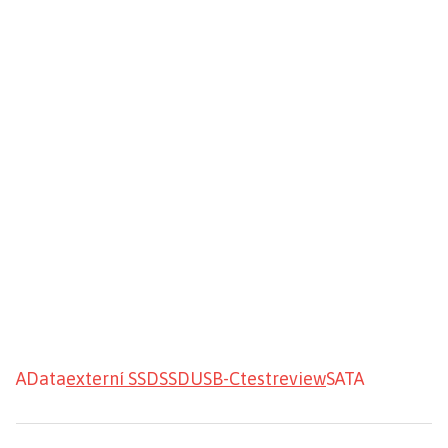
AData
externí SSD
SSD
USB-C
test
review
SATA