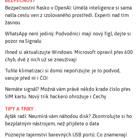
BEZPEČNOST
Bezpečnostní fiasko v OpenAI: Umělá inteligence si sama
našla cestu ven z izolovaného prostředí. Experti nad tím
žasnou
WhatsApp není jediný. Podvodníci mají nový fígl, dejte si
pozor na Signalu
Ihned si aktualizujte Windows. Microsoft opravil přes 600
chyb, dvě z nich už se zneužívají
Tuhle klimatizaci si domů nepořizujte: je to podvod,
varuje před ní i ČOI
Nemáte signál? Možná vám právě někdo krade číslo přes
SIM kartu. Nový trik hackerů ohrožuje i Čechy
TIPY A TRIKY
Ajťák radí: Neumírá vám náhodou disk? Zkontrolujte si ho
bezplatným nástrojem, než přijdete o data
Poznejte tajemství barevných USB portů: Co znamenají