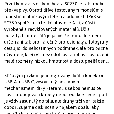
První kontakt s diskem Adata SC730 je tak trochu
překvapivý. Oproti dříve testovaným modelům s
robustním hliníkovým tělem a odolností IP68 se
SC730 spoléhá na lehké plastové šasi, z části
vyrobené z recyklovaných materiálů. Už z
použitých materiálů je jasné, že tento disk není
určen ani tak pro náročné profesionály a fotografy
cestující do nehostinných podmínek, ale pro běžné
uživatele, kteří víc než odolnost a robustnost ocení
malé rozměry, nízkou hmotnost a dostupnější cenu.
Klíčovým prvkem je integrovaný duální konektor
USB-A a USB-C, vysouvaný posuvným
mechanismem, díky kterému s sebou nemusíte
nosit propojovací kabely nebo redukce. Jeden port
je vždy zasunutý do těla, ale druhý trčí ven, takže
doporučujeme disk nosit v nějakém obalu, aby
nedošlo k ucpání konektorů a mechanickému