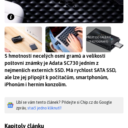
PŘEJÍT DO GALERIE
(7 FOTOGRAFIÍ)
S hmotností necelých osmi gramů a velikostí
poštovní známky je Adata SC730 jedním z
nejmenších externích SSD. Má rychlost SATA SSD,
ale lze jej připojit k počítačům, smartphonům,
iPhonům i herním konzolím.
Líbí se vám tento článek? Přidejte si Chip.cz do Google
zpráv,
stačí jedno kliknutí!
Kapitoly článku