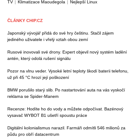
TV
|
Klimatizace Maoudegola
|
Nejlepší Linux
ČLÁNKY CHIP.CZ
Japonský vývojář přidá do své hry češtinu. Stačil zájem
jediného uživatele i vřelý vztah obou zemí
Rusové inovovali své drony. Expert objevil nový systém ladění
antén, který odolá rušení signálu
Pozor na vlnu veder. Vysoké letní teploty škodí baterii telefonu,
už při 45 °C hrozí její poškození
BMW porušilo starý slib. Po nastartování auta na vás vyskočí
reklama se Spider-Manem
Recenze: Hodíte ho do vody a můžete odpočívat. Bazénový
vysavač WYBOT B1 ušetří spoustu práce
Digitální kolonialismus narazil. Farmáři odmítli 546 milionů za
půdu pro obří datacentrum