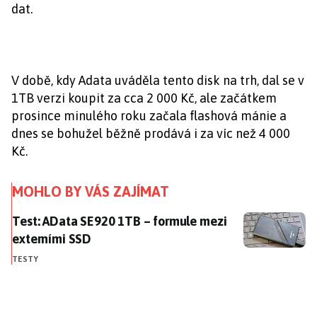
dat.
V době, kdy Adata uváděla tento disk na trh, dal se v
1TB verzi koupit za cca 2 000 Kč, ale začátkem
prosince minulého roku začala flashová mánie a
dnes se bohužel běžně prodává i za víc než 4 000
Kč.
MOHLO BY VÁS ZAJÍMAT
Test: AData SE920 1TB – formule mezi externími SSD
Test: AData SE920 1TB – formule mezi
externími SSD
TESTY