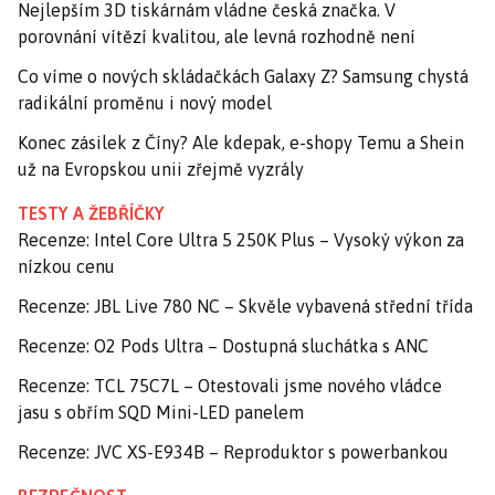
Nejlepším 3D tiskárnám vládne česká značka. V
porovnání vítězí kvalitou, ale levná rozhodně není
Co víme o nových skládačkách Galaxy Z? Samsung chystá
radikální proměnu i nový model
Konec zásilek z Číny? Ale kdepak, e-shopy Temu a Shein
už na Evropskou unii zřejmě vyzrály
TESTY A ŽEBŘÍČKY
Recenze: Intel Core Ultra 5 250K Plus – Vysoký výkon za
nízkou cenu
Recenze: JBL Live 780 NC – Skvěle vybavená střední třída
Recenze: O2 Pods Ultra – Dostupná sluchátka s ANC
Recenze: TCL 75C7L – Otestovali jsme nového vládce
jasu s obřím SQD Mini-LED panelem
Recenze: JVC XS-E934B – Reproduktor s powerbankou