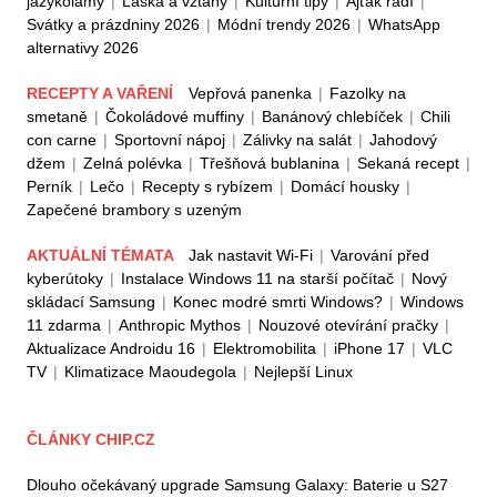
jazykolamy
|
Láska a vztahy
|
Kulturní tipy
|
Ajťák radí
|
Svátky a prázdniny 2026
|
Módní trendy 2026
|
WhatsApp
alternativy 2026
RECEPTY A VAŘENÍ
Vepřová panenka
|
Fazolky na
smetaně
|
Čokoládové muffiny
|
Banánový chlebíček
|
Chili
con carne
|
Sportovní nápoj
|
Zálivky na salát
|
Jahodový
džem
|
Zelná polévka
|
Třešňová bublanina
|
Sekaná recept
|
Perník
|
Lečo
|
Recepty s rybízem
|
Domácí housky
|
Zapečené brambory s uzeným
AKTUÁLNÍ TÉMATA
Jak nastavit Wi-Fi
|
Varování před
kyberútoky
|
Instalace Windows 11 na starší počítač
|
Nový
skládací Samsung
|
Konec modré smrti Windows?
|
Windows
11 zdarma
|
Anthropic Mythos
|
Nouzové otevírání pračky
|
Aktualizace Androidu 16
|
Elektromobilita
|
iPhone 17
|
VLC
TV
|
Klimatizace Maoudegola
|
Nejlepší Linux
ČLÁNKY CHIP.CZ
Dlouho očekávaný upgrade Samsung Galaxy: Baterie u S27