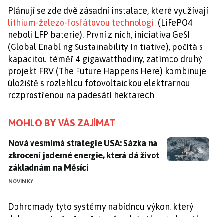
Plánují se zde dvě zásadní instalace, které využívají
lithium-železo-fosfátovou technologii
(LiFePO4
neboli LFP baterie).
První z nich, iniciativa GeSI
(Global Enabling Sustainability Initiative), počítá s
kapacitou téměř 4 gigawatthodiny, zatímco druhý
projekt FRV (
The Future Happens Here)
kombinuje
úložiště s rozlehlou fotovoltaickou elektrárnou
rozprostřenou na padesáti hektarech.
MOHLO BY VÁS ZAJÍMAT
Nová vesmírná strategie USA: Sázka na zkrocení jader
Nová vesmírná strategie USA: Sázka na
zkrocení jaderné energie, která dá život
základnám na Měsíci
NOVINKY
Dohromady tyto systémy nabídnou výkon, který