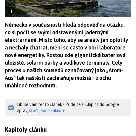
Německo v současnosti hledá odpověď na otázku,
co si počít se svými odstavenými jadernými
elektrárnami. Místo toho, aby se areály jen oplotily
a nechaly chátrat, mění se často v obří laboratoře
nové energetiky. Rostou zde gigantická bateriová
úložiště, solární parky a vodíkové terminály. Celý
proces u našich sousedů označovaný jako „Atom-
Aus“ tak naštěstí zachraňuje možná i trochu
unáhlené rozhodnutí.
Líbí se vám tento článek? Přidejte si Chip.cz do Google
zpráv,
stačí jedno kliknutí!
Kapitoly článku