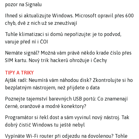
pozor na Signalu
Ihned si aktualizujte Windows. Microsoft opravil přes 600
chyb, dvě z nich už se zneužívají
Tuhle klimatizaci si domů nepořizujte: je to podvod,
varuje před ní i ČOI
Nemáte signál? Možná vám právě někdo krade číslo přes
SIM kartu. Nový trik hackerů ohrožuje i Čechy
TIPY A TRIKY
Ajťák radí: Neumírá vám náhodou disk? Zkontrolujte si ho
bezplatným nástrojem, než přijdete o data
Poznejte tajemství barevných USB portů: Co znamenají
černé, oranžové a modré konektory?
Programátor si řekl dost a sám vyvinul nový nástroj. Tak
dobrý čistič Windows tu ještě nebyl
Vypínáte Wi-Fi router při odjezdu na dovolenou? Tohle