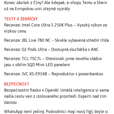
Konec zásilek z Číny? Ale kdepak, e-shopy Temu a Shein
už na Evropskou unii zřejmě vyzrály
TESTY A ŽEBŘÍČKY
Recenze: Intel Core Ultra 5 250K Plus – Vysoký výkon za
nízkou cenu
Recenze: JBL Live 780 NC – Skvěle vybavená střední třída
Recenze: O2 Pods Ultra – Dostupná sluchátka s ANC
Recenze: TCL 75C7L – Otestovali jsme nového vládce
jasu s obřím SQD Mini-LED panelem
Recenze: JVC XS-E934B – Reproduktor s powerbankou
BEZPEČNOST
Bezpečnostní fiasko v OpenAI: Umělá inteligence si sama
našla cestu ven z izolovaného prostředí. Experti nad tím
žasnou
WhatsApp není jediný. Podvodníci mají nový fígl, dejte si