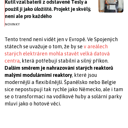
Kutil vzal baterii z odstavené Tesly a použil ji jako úl
Kutil vzal baterii z odstavené Tesly a
použil ji jako úložiště. Projekt je skvělý,
není ale pro každého
NOVINKY
Tento trend není vidět jen v Evropě. Ve Spojených
státech se uvažuje o tom, že by se
v areálech
starých elektráren mohla stavět velká datová
centra
, která potřebují stabilní a silný příkon.
Dalším směrem je nahrazování starých reaktorů
malými modulárními reaktory
, které jsou
modernější a flexibilnější. Španělsko nebo Belgie
sice nepostupují tak rychle jako Německo, ale i tam
se o transformaci na vodíkové huby a solární parky
mluví jako o hotové věci.