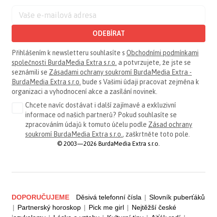
ODEBÍRAT
Přihlášením k newsletteru souhlasíte s
Obchodními podmínkami
společnosti BurdaMedia Extra s.r.o.
a potvrzujete, že jste se
seznámili se
Zásadami ochrany soukromí BurdaMedia Extra -
BurdaMedia Extra s.r.o.
bude s Vašimi údaji pracovat zejména k
organizaci a vyhodnocení akce a zasílání novinek.
Chcete navíc dostávat i další zajímavé a exkluzivní
informace od našich partnerů? Pokud souhlasíte se
zpracováním údajů k tomuto účelu podle
Zásad ochrany
soukromí BurdaMedia Extra s.r.o.
, zaškrtněte toto pole.
© 2003—2026 BurdaMedia Extra s.r.o.
DOPORUČUJEME
Děsivá telefonní čísla
|
Slovník puberťáků
|
Partnerský horoskop
|
Pick me girl
|
Nejtěžší české