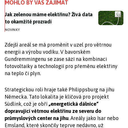
MOHLO BY VÁS ZAJÍMAT
Jak zelenou máme elektřinu? Živá data to okamžitě p
Jak zelenou máme elektřinu? Živá data
to okamžitě prozradí
NOVINKY
Zdejší areál se má proměnit v uzel pro větrnou
energii a výrobu vodíku. V bavorském
Gundremmingenu se zase sází na kombinaci
fotovoltaiky a technologií pro přeměnu elektřiny
na teplo či plyn.
Strategickou roli hraje také Philippsburg na jihu
Německa. Tato lokalita je klíčová pro projekt
Südlink, což je obří
„energetická dálnice“
dopravující větrnou elektřinu ze severu do
průmyslových center na jihu
. Areály jako Isar nebo
Emsland, které skončily teprve nedávno, už