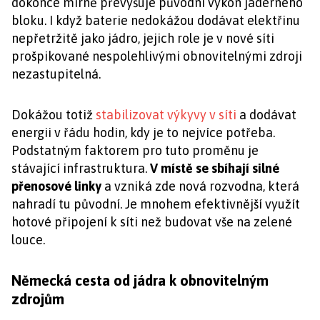
dokonce mírně převyšuje původní výkon jaderného
bloku. I když baterie nedokážou dodávat elektřinu
nepřetržitě jako jádro, jejich role je v nové síti
prošpikované nespolehlivými obnovitelnými zdroji
nezastupitelná.
Dokážou totiž
stabilizovat výkyvy v síti
a dodávat
energii v řádu hodin, kdy je to nejvíce potřeba.
Podstatným faktorem pro tuto proměnu je
stávající infrastruktura.
V místě se sbíhají silné
přenosové linky
a vzniká zde nová rozvodna, která
nahradí tu původní. Je mnohem efektivnější využít
hotové připojení k síti než budovat vše na zelené
louce.
Německá cesta od jádra k obnovitelným
zdrojům