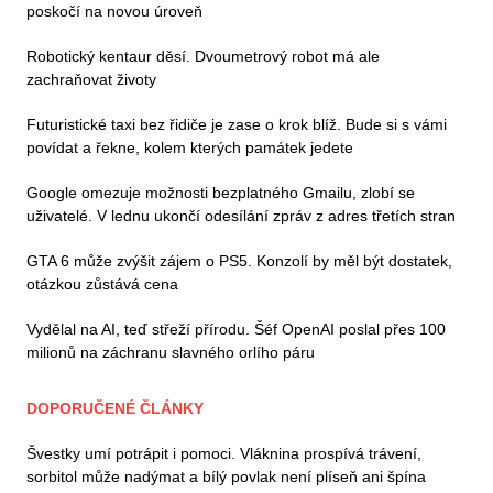
poskočí na novou úroveň
Robotický kentaur děsí. Dvoumetrový robot má ale
zachraňovat životy
Futuristické taxi bez řidiče je zase o krok blíž. Bude si s vámi
povídat a řekne, kolem kterých památek jedete
Google omezuje možnosti bezplatného Gmailu, zlobí se
uživatelé. V lednu ukončí odesílání zpráv z adres třetích stran
GTA 6 může zvýšit zájem o PS5. Konzolí by měl být dostatek,
otázkou zůstává cena
Vydělal na AI, teď střeží přírodu. Šéf OpenAI poslal přes 100
milionů na záchranu slavného orlího páru
DOPORUČENÉ ČLÁNKY
Švestky umí potrápit i pomoci. Vláknina prospívá trávení,
sorbitol může nadýmat a bílý povlak není plíseň ani špína