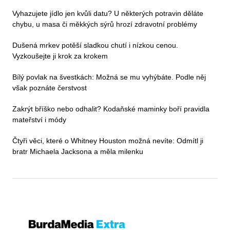
Vyhazujete jídlo jen kvůli datu? U některých potravin děláte
chybu, u masa či měkkých sýrů hrozí zdravotní problémy
Dušená mrkev potěší sladkou chutí i nízkou cenou.
Vyzkoušejte ji krok za krokem
Bílý povlak na švestkách: Možná se mu vyhýbáte. Podle něj
však poznáte čerstvost
Zakrýt bříško nebo odhalit? Kodaňské maminky boří pravidla
mateřství i módy
Čtyři věci, které o Whitney Houston možná nevíte: Odmítl ji
bratr Michaela Jacksona a měla milenku