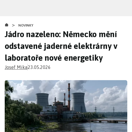
Přejít
k
hlavnímu
>
obsahu
NOVINKY
Jádro nazeleno: Německo mění
odstavené jaderné elektrárny v
laboratoře nové energetiky
Josef Mika
23.05.2026