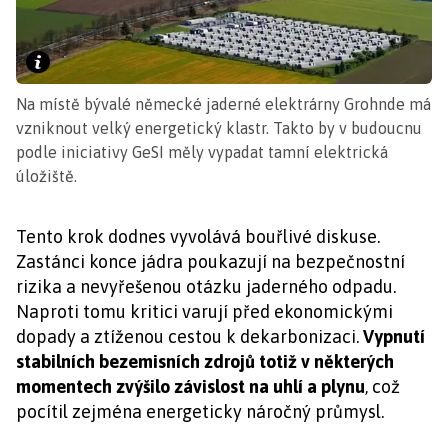
Na místě bývalé německé jaderné elektrárny Grohnde má
vzniknout velký energetický klastr. Takto by v budoucnu
podle iniciativy GeSI měly vypadat tamní elektrická
úložiště.
Tento krok dodnes vyvolává bouřlivé diskuse.
Zastánci konce jádra poukazují na bezpečnostní
rizika a nevyřešenou otázku jaderného odpadu.
Naproti tomu kritici varují před ekonomickými
dopady a ztíženou cestou k dekarbonizaci.
Vypnutí
stabilních bezemisních zdrojů totiž v některých
momentech zvýšilo závislost na uhlí a plynu
, což
pocítil zejména energeticky náročný průmysl.