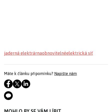
jaderná elektrárna
obnovitelné
elektrická síť
Máte k článku připomínku?
Napište nám
MOHLO BY SE VÁM LÍBIT