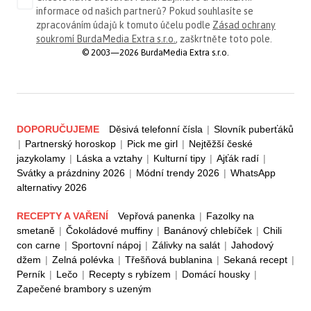
informace od našich partnerů? Pokud souhlasíte se
zpracováním údajů k tomuto účelu podle
Zásad ochrany
soukromí BurdaMedia Extra s.r.o.
, zaškrtněte toto pole.
© 2003—2026 BurdaMedia Extra s.r.o.
DOPORUČUJEME
Děsivá telefonní čísla
|
Slovník puberťáků
|
Partnerský horoskop
|
Pick me girl
|
Nejtěžší české
jazykolamy
|
Láska a vztahy
|
Kulturní tipy
|
Ajťák radí
|
Svátky a prázdniny 2026
|
Módní trendy 2026
|
WhatsApp
alternativy 2026
RECEPTY A VAŘENÍ
Vepřová panenka
|
Fazolky na
smetaně
|
Čokoládové muffiny
|
Banánový chlebíček
|
Chili
con carne
|
Sportovní nápoj
|
Zálivky na salát
|
Jahodový
džem
|
Zelná polévka
|
Třešňová bublanina
|
Sekaná recept
|
Perník
|
Lečo
|
Recepty s rybízem
|
Domácí housky
|
Zapečené brambory s uzeným