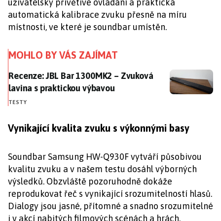
uživatelsky přívětivé ovládání a praktická
automatická kalibrace zvuku přesně na míru
místnosti, ve které je soundbar umístěn.
MOHLO BY VÁS ZAJÍMAT
Recenze: JBL Bar 1300MK2 – Zvuková lavina s prakti
Recenze: JBL Bar 1300MK2 – Zvuková
lavina s praktickou výbavou
TESTY
Vynikající kvalita zvuku s výkonnými basy
Soundbar Samsung HW-Q930F vytváří působivou
kvalitu zvuku a v našem testu dosáhl výborných
výsledků. Obzvláště pozoruhodně dokáže
reprodukovat řeč s vynikající srozumitelností hlasů.
Dialogy jsou jasné, přítomné a snadno srozumitelné
i v akcí nabitých filmových scénách a hrách.