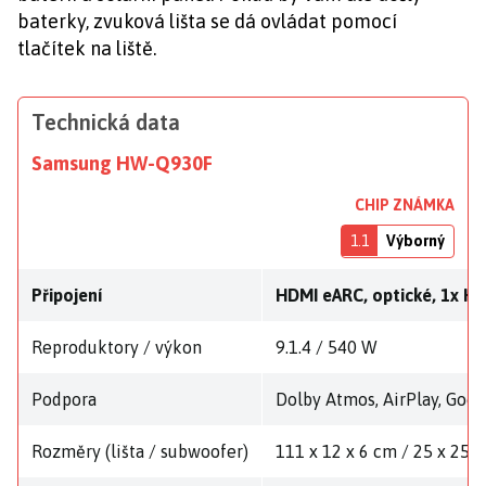
baterky, zvuková lišta se dá ovládat pomocí
tlačítek na liště.
Technická data
Samsung HW-Q930F
CHIP ZNÁMKA
1.1
Výborný
Připojení
HDMI eARC, optické, 1x HDM
Reproduktory / výkon
9.1.4 / 540 W
Podpora
Dolby Atmos, AirPlay, Googl
Rozměry (lišta / subwoofer)
111 x 12 x 6 cm / 25 x 25 