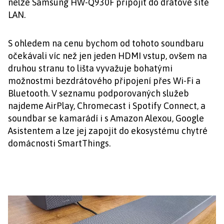
nelze Samsung HW-Q930F připojit do drátové sítě
LAN.
S ohledem na cenu bychom od tohoto soundbaru
očekávali víc než jen jeden HDMI vstup, ovšem na
druhou stranu to lišta vyvažuje bohatými
možnostmi bezdrátového připojení přes Wi-Fi a
Bluetooth. V seznamu podporovaných služeb
najdeme AirPlay, Chromecast i Spotify Connect, a
soundbar se kamarádí i s Amazon Alexou, Google
Asistentem a lze jej zapojit do ekosystému chytré
domácnosti SmartThings.