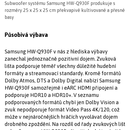
Subwoofer systému Samsung HW-Q930F produkuje s
rozměry 25 x 25 x 25 cm překvapivě kultivované a přesné
basy
Působivá výbava
Samsung HW-Q930F v nás z hlediska výbavy
zanechal jednoznačně pozitivní dojem. Zvuková
lišta podporuje téměř všechny důležité hudební
formáty a streamovací standardy. Kromě formátů
Dolby Atmos, DTS a Dolby Digital nabízí Samsung
HW-Q930F samozřejmě i eARC HDMI připojení a
podporuje HDR10 a HDR10+. V seznamu
podporovaných formátů chybí jen Dolby Vision a
zvuk nepodporuje formát Video Pass 4K/120, což
může v nejnáročnějších hráčích vyvolávat dojem
drobného zpoždění. Na rozdíl od řady zvukových lišt