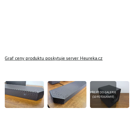
Graf ceny produktu
poskytuje server Heureka.cz
PŘEJÍT DO GALERIE
(10 FOTOGRAFIÍ)