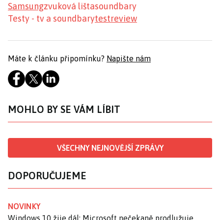
Samsung
zvuková lišta
soundbary
Testy - tv a soundbary
test
review
Máte k článku připomínku?
Napište nám
MOHLO BY SE VÁM LÍBIT
VŠECHNY NEJNOVĚJŠÍ ZPRÁVY
DOPORUČUJEME
NOVINKY
Windows 10 žije dál: Microsoft nečekaně prodlužuje