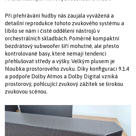
Při přehrávání hudby nás zaujala vyvážená a
detailní reprodukce tohoto zvukového systému a
líbilo se nám i čisté oddělení nástrojů v
orchestrálních skladbách. Poměrně kompaktní
bezdrátový subwoofer šíří mohutné, ale přesto
kontrolované basy, které nemají tendenci
přehlušovat středy a výšky. Velkým plusem je
hloubka prostorového zvuku. Díky konfiguraci 9.1.4
a podpoře Dolby Atmos a Dolby Digital vzniká
prostorový, pohlcující zvukový zážitek se širokou
zvukovou scénou.