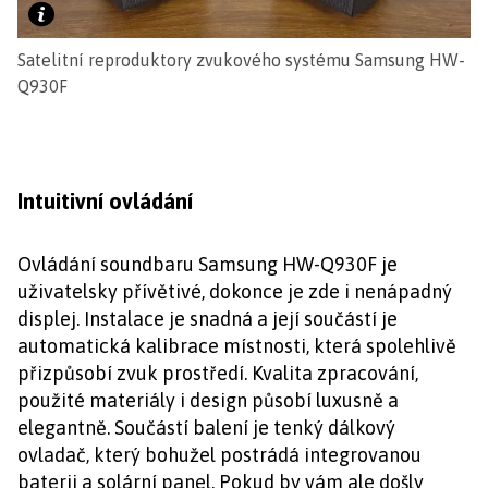
Satelitní reproduktory zvukového systému Samsung HW-
Q930F
Intuitivní ovládání
Ovládání soundbaru Samsung HW-Q930F je
uživatelsky přívětivé, dokonce je zde i nenápadný
displej. Instalace je snadná a její součástí je
automatická kalibrace místnosti, která spolehlivě
přizpůsobí zvuk prostředí. Kvalita zpracování,
použité materiály i design působí luxusně a
elegantně. Součástí balení je tenký dálkový
ovladač, který bohužel postrádá integrovanou
baterii a solární panel. Pokud by vám ale došly