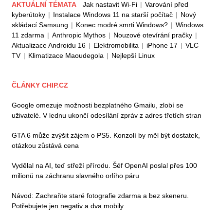
AKTUÁLNÍ TÉMATA
Jak nastavit Wi-Fi
|
Varování před
kyberútoky
|
Instalace Windows 11 na starší počítač
|
Nový
skládací Samsung
|
Konec modré smrti Windows?
|
Windows
11 zdarma
|
Anthropic Mythos
|
Nouzové otevírání pračky
|
Aktualizace Androidu 16
|
Elektromobilita
|
iPhone 17
|
VLC
TV
|
Klimatizace Maoudegola
|
Nejlepší Linux
ČLÁNKY CHIP.CZ
Google omezuje možnosti bezplatného Gmailu, zlobí se
uživatelé. V lednu ukončí odesílání zpráv z adres třetích stran
GTA 6 může zvýšit zájem o PS5. Konzolí by měl být dostatek,
otázkou zůstává cena
Vydělal na AI, teď střeží přírodu. Šéf OpenAI poslal přes 100
milionů na záchranu slavného orlího páru
Návod: Zachraňte staré fotografie zdarma a bez skeneru.
Potřebujete jen negativ a dva mobily