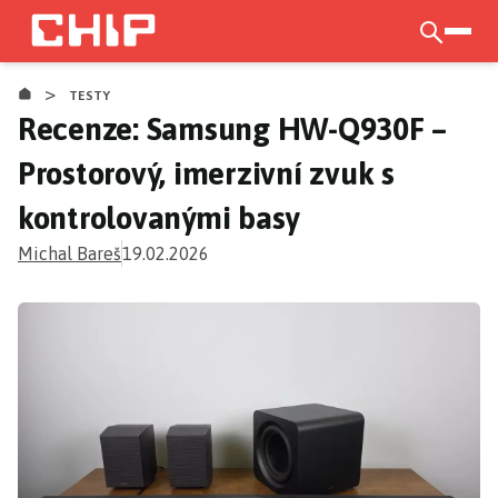
Přejít
k
otevří
hlavnímu
>
obsahu
TESTY
Recenze: Samsung HW-Q930F –
Prostorový, imerzivní zvuk s
kontrolovanými basy
Michal Bareš
19.02.2026