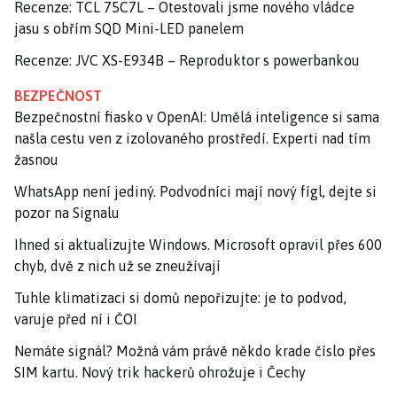
Recenze: TCL 75C7L – Otestovali jsme nového vládce
jasu s obřím SQD Mini-LED panelem
Recenze: JVC XS-E934B – Reproduktor s powerbankou
BEZPEČNOST
Bezpečnostní fiasko v OpenAI: Umělá inteligence si sama
našla cestu ven z izolovaného prostředí. Experti nad tím
žasnou
WhatsApp není jediný. Podvodníci mají nový fígl, dejte si
pozor na Signalu
Ihned si aktualizujte Windows. Microsoft opravil přes 600
chyb, dvě z nich už se zneužívají
Tuhle klimatizaci si domů nepořizujte: je to podvod,
varuje před ní i ČOI
Nemáte signál? Možná vám právě někdo krade číslo přes
SIM kartu. Nový trik hackerů ohrožuje i Čechy