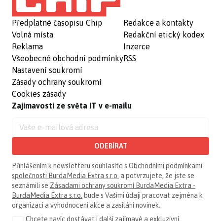
Předplatné časopisu Chip
Redakce a kontakty
Volná místa
Redakční etický kodex
Reklama
Inzerce
Všeobecné obchodní podmínky
RSS
Nastavení soukromí
Zásady ochrany soukromí
Cookies zásady
Zajímavosti ze světa IT v e-mailu
ODEBÍRAT
Přihlášením k newsletteru souhlasíte s
Obchodními podmínkami
společnosti BurdaMedia Extra s.r.o.
a potvrzujete, že jste se
seznámili se
Zásadami ochrany soukromí BurdaMedia Extra -
BurdaMedia Extra s.r.o.
bude s Vašimi údaji pracovat zejména k
organizaci a vyhodnocení akce a zasílání novinek.
Chcete navíc dostávat i další zajímavé a exkluzivní