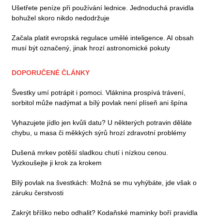
Ušetřete peníze při používání lednice. Jednoduchá pravidla
bohužel skoro nikdo nedodržuje
Začala platit evropská regulace umělé inteligence. AI obsah
musí být označený, jinak hrozí astronomické pokuty
DOPORUČENÉ ČLÁNKY
Švestky umí potrápit i pomoci. Vláknina prospívá trávení,
sorbitol může nadýmat a bílý povlak není plíseň ani špína
Vyhazujete jídlo jen kvůli datu? U některých potravin děláte
chybu, u masa či měkkých sýrů hrozí zdravotní problémy
Dušená mrkev potěší sladkou chutí i nízkou cenou.
Vyzkoušejte ji krok za krokem
Bílý povlak na švestkách: Možná se mu vyhýbáte, jde však o
záruku čerstvosti
Zakrýt bříško nebo odhalit? Kodaňské maminky boří pravidla