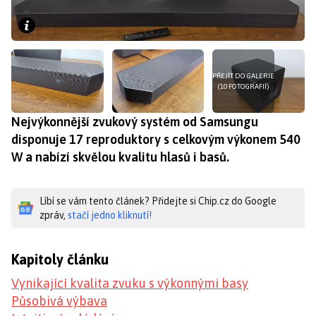
PŘEJÍT DO GALERIE
(10 FOTOGRAFIÍ)
Nejvýkonnější zvukový systém od Samsungu
disponuje 17 reproduktory s celkovým výkonem 540
W a nabízí skvělou kvalitu hlasů i basů.
Líbí se vám tento článek? Přidejte si Chip.cz do Google
zpráv,
stačí jedno kliknutí!
Kapitoly článku
Vynikající kvalita zvuku s výkonnými basy
Působivá výbava