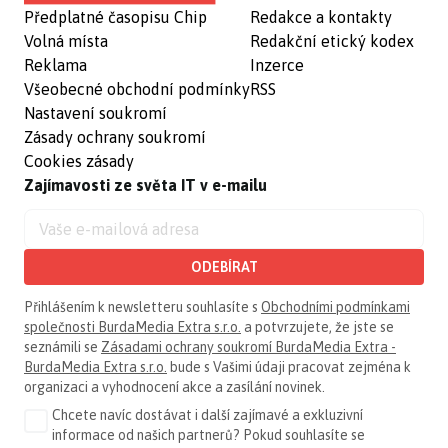
Předplatné časopisu Chip
Redakce a kontakty
Volná místa
Redakční etický kodex
Reklama
Inzerce
Všeobecné obchodní podmínky
RSS
Nastavení soukromí
Zásady ochrany soukromí
Cookies zásady
Zajímavosti ze světa IT v e-mailu
ODEBÍRAT
Přihlášením k newsletteru souhlasíte s
Obchodními podmínkami
společnosti BurdaMedia Extra s.r.o.
a potvrzujete, že jste se
seznámili se
Zásadami ochrany soukromí BurdaMedia Extra -
BurdaMedia Extra s.r.o.
bude s Vašimi údaji pracovat zejména k
organizaci a vyhodnocení akce a zasílání novinek.
Chcete navíc dostávat i další zajímavé a exkluzivní
informace od našich partnerů? Pokud souhlasíte se