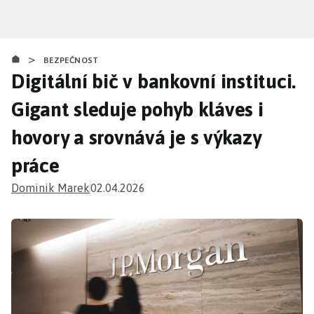
Přejít
k
hlavnímu
>
obsahu
BEZPEČNOST
Digitální bič v bankovní instituci.
Gigant sleduje pohyb kláves i
hovory a srovnává je s výkazy
práce
Dominik Marek
02.04.2026