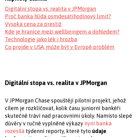
Digitální stopa vs. realita v JPMorgan
Proč banka hlídá osmdesátihodinový limit?
Vysoká cena za prestiž
Kde je hranice mezi wellbeingem a dohledem?
Technologie jako lék i hrozba
Co projde v USA, může být v Evropě problém
Digitální stopa vs. realita v JPMorgan
V JPMorgan Chase spouštějí pilotní projekt, jehož
cílem je rozklíčovat, kolik času juniorní bankéři
skutečně tráví nad pracovními úkoly. Namísto slepé
důvěry v ručně vyplněné výkazy
nyní banka
rozesílá
týdenní reporty, které tyto
údaje