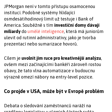
JPMorgan není v tomto přístupu osamocenou
institucí. Podobné systémy hlídající
osmdesátihodinový limit už testuje i Bank of
America. Souběžně s tím
investiční domy dávají
miliardy
do
umělé inteligence
, která má juniorům
ulevit od rutinní administrativy, jako je tvorba
prezentací nebo sumarizace hovorů.
Cílem je
uvolnit jim ruce pro kreativnější analýzu
,
ovšem mezi začínajícími bankéři zároveň rostou
obavy, že tato vlna automatizace v budoucnu
výrazně omezí nábory na entry-level pozice.
Co projde v USA, může být v Evropě problém
Debata o sledování zaměstnanců naráží na
rozdílnou legislativu v různých částech světa.