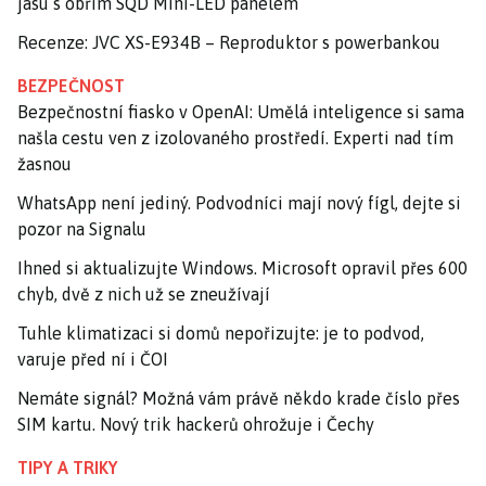
jasu s obřím SQD Mini-LED panelem
Recenze: JVC XS-E934B – Reproduktor s powerbankou
BEZPEČNOST
Bezpečnostní fiasko v OpenAI: Umělá inteligence si sama
našla cestu ven z izolovaného prostředí. Experti nad tím
žasnou
WhatsApp není jediný. Podvodníci mají nový fígl, dejte si
pozor na Signalu
Ihned si aktualizujte Windows. Microsoft opravil přes 600
chyb, dvě z nich už se zneužívají
Tuhle klimatizaci si domů nepořizujte: je to podvod,
varuje před ní i ČOI
Nemáte signál? Možná vám právě někdo krade číslo přes
SIM kartu. Nový trik hackerů ohrožuje i Čechy
TIPY A TRIKY