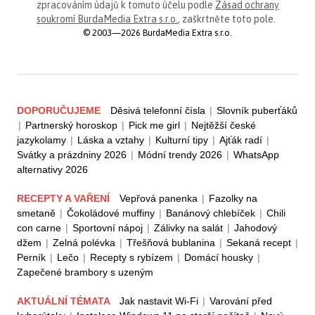
zpracováním údajů k tomuto účelu podle
Zásad ochrany
soukromí BurdaMedia Extra s.r.o.
, zaškrtněte toto pole.
© 2003—2026 BurdaMedia Extra s.r.o.
DOPORUČUJEME
Děsivá telefonní čísla
|
Slovník puberťáků
|
Partnerský horoskop
|
Pick me girl
|
Nejtěžší české
jazykolamy
|
Láska a vztahy
|
Kulturní tipy
|
Ajťák radí
|
Svátky a prázdniny 2026
|
Módní trendy 2026
|
WhatsApp
alternativy 2026
RECEPTY A VAŘENÍ
Vepřová panenka
|
Fazolky na
smetaně
|
Čokoládové muffiny
|
Banánový chlebíček
|
Chili
con carne
|
Sportovní nápoj
|
Zálivky na salát
|
Jahodový
džem
|
Zelná polévka
|
Třešňová bublanina
|
Sekaná recept
|
Perník
|
Lečo
|
Recepty s rybízem
|
Domácí housky
|
Zapečené brambory s uzeným
AKTUÁLNÍ TÉMATA
Jak nastavit Wi-Fi
|
Varování před