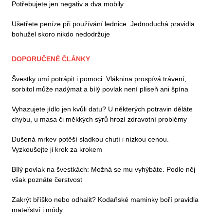
Potřebujete jen negativ a dva mobily
Ušetřete peníze při používání lednice. Jednoduchá pravidla
bohužel skoro nikdo nedodržuje
DOPORUČENÉ ČLÁNKY
Švestky umí potrápit i pomoci. Vláknina prospívá trávení,
sorbitol může nadýmat a bílý povlak není plíseň ani špína
Vyhazujete jídlo jen kvůli datu? U některých potravin děláte
chybu, u masa či měkkých sýrů hrozí zdravotní problémy
Dušená mrkev potěší sladkou chutí i nízkou cenou.
Vyzkoušejte ji krok za krokem
Bílý povlak na švestkách: Možná se mu vyhýbáte. Podle něj
však poznáte čerstvost
Zakrýt bříško nebo odhalit? Kodaňské maminky boří pravidla
mateřství i módy