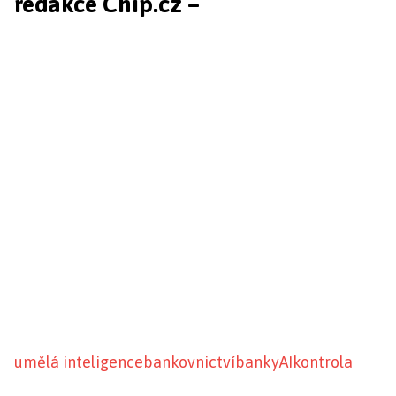
redakce Chip.cz –
umělá inteligence
bankovnictví
banky
AI
kontrola