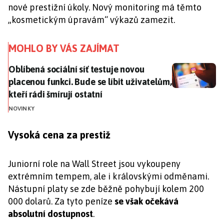
nové prestižní úkoly. Nový monitoring má těmto
„kosmetickým úpravám“ výkazů zamezit.
MOHLO BY VÁS ZAJÍMAT
Oblíbená sociální síť testuje novou placenou funkci. Bu
Oblíbená sociální síť testuje novou
placenou funkci. Bude se líbit uživatelům,
kteří rádi šmírují ostatní
NOVINKY
Vysoká cena za prestiž
Juniorní role na Wall Street jsou vykoupeny
extrémním tempem, ale i královskými odměnami.
Nástupní platy se zde běžně pohybují kolem 200
000 dolarů. Za tyto peníze
se však očekává
absolutní dostupnost
.