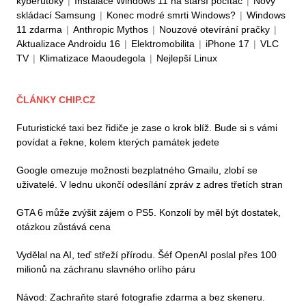
kyberútoky
|
Instalace Windows 11 na starší počítač
|
Nový
skládací Samsung
|
Konec modré smrti Windows?
|
Windows
11 zdarma
|
Anthropic Mythos
|
Nouzové otevírání pračky
|
Aktualizace Androidu 16
|
Elektromobilita
|
iPhone 17
|
VLC
TV
|
Klimatizace Maoudegola
|
Nejlepší Linux
ČLÁNKY CHIP.CZ
Futuristické taxi bez řidiče je zase o krok blíž. Bude si s vámi
povídat a řekne, kolem kterých památek jedete
Google omezuje možnosti bezplatného Gmailu, zlobí se
uživatelé. V lednu ukončí odesílání zpráv z adres třetích stran
GTA 6 může zvýšit zájem o PS5. Konzolí by měl být dostatek,
otázkou zůstává cena
Vydělal na AI, teď střeží přírodu. Šéf OpenAI poslal přes 100
milionů na záchranu slavného orlího páru
Návod: Zachraňte staré fotografie zdarma a bez skeneru.