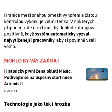
Hranice mezi snahou omezit vyhoření a čistou
kontrolou výkonu je velmi tenká. V některých
případech ale elektronický dohled zafungoval
pozitivně, když
systém automaticky vyzval
nejvytíženější pracovníky
, aby si povinně vzali
volno.
MOHLO BY VÁS ZAJÍMAT
Historicky první žena obletí Měsíc. Podívejte se na ús
Historicky první žena obletí Měsíc.
Podívejte se na úspěšný start mise
Artemis II
NOVINKY
Technologie jako lék i hrozba