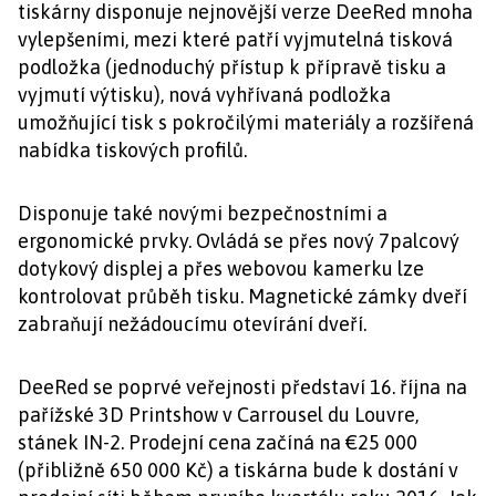
tiskárny disponuje nejnovější verze DeeRed mnoha
vylepšeními, mezi které patří vyjmutelná tisková
podložka (jednoduchý přístup k přípravě tisku a
vyjmutí výtisku), nová vyhřívaná podložka
umožňující tisk s pokročilými materiály a rozšířená
nabídka tiskových profilů.
Disponuje také novými bezpečnostními a
ergonomické prvky. Ovládá se přes nový 7palcový
dotykový displej a přes webovou kamerku lze
kontrolovat průběh tisku. Magnetické zámky dveří
zabraňují nežádoucímu otevírání dveří.
DeeRed se poprvé veřejnosti představí 16. října na
pařížské 3D Printshow v Carrousel du Louvre,
stánek IN-2. Prodejní cena začíná na €25 000
(přibližně 650 000 Kč) a tiskárna bude k dostání v