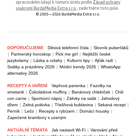
zpracováním údajů k tomuto účelu podle
Zásad ochrany
soukromí BurdaMedia Extra s.r.o.
, zaškrtněte toto pole.
© 2003—2026 BurdaMedia Extra s.r.o.
DOPORUČUJEME
Děsivá telefonní čísla
|
Slovník puberťáků
|
Partnerský horoskop
|
Pick me girl
|
Nejtěžší české
jazykolamy
|
Láska a vztahy
|
Kulturní tipy
|
Ajťák radí
|
Svátky a prázdniny 2026
|
Módní trendy 2026
|
WhatsApp
alternativy 2026
RECEPTY A VAŘENÍ
Vepřová panenka
|
Fazolky na
smetaně
|
Čokoládové muffiny
|
Banánový chlebíček
|
Chili
con carne
|
Sportovní nápoj
|
Zálivky na salát
|
Jahodový
džem
|
Zelná polévka
|
Třešňová bublanina
|
Sekaná recept
|
Perník
|
Lečo
|
Recepty s rybízem
|
Domácí housky
|
Zapečené brambory s uzeným
AKTUÁLNÍ TÉMATA
Jak nastavit Wi-Fi
|
Varování před