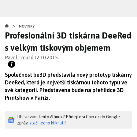
Přejít
k
hlavnímu
>
obsahu
NOVINKY
Profesionální 3D tiskárna DeeRed
s velkým tiskovým objemem
Pavel Trousil
12.10.2015
Společnost be3D představila nový prototyp tiskárny
DeeRed, která je největší tiskárnou tohoto typu ve
své kategorii. Představena bude na přehlídce 3D
Printshow v Paříži.
Líbí se vám tento článek? Přidejte si Chip.cz do Google
zpráv,
stačí jedno kliknutí!