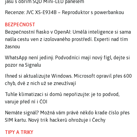
jasu s obřím SQD Mini-LED panelem
Recenze: JVC XS-E934B – Reproduktor s powerbankou
BEZPEČNOST
Bezpečnostní fiasko v OpenAI: Umělá inteligence si sama
našla cestu ven z izolovaného prostředí. Experti nad tím
žasnou
WhatsApp není jediný. Podvodníci mají nový fígl, dejte si
pozor na Signalu
Ihned si aktualizujte Windows. Microsoft opravil přes 600
chyb, dvě z nich už se zneužívají
Tuhle klimatizaci si domů nepořizujte: je to podvod,
varuje před ní i ČOI
Nemáte signál? Možná vám právě někdo krade číslo přes
SIM kartu. Nový trik hackerů ohrožuje i Čechy
TIPY A TRIKY