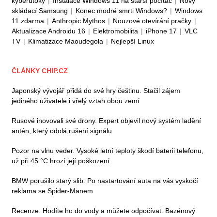
kyberútoky
|
Instalace Windows 11 na starší počítač
|
Nový
skládací Samsung
|
Konec modré smrti Windows?
|
Windows
11 zdarma
|
Anthropic Mythos
|
Nouzové otevírání pračky
|
Aktualizace Androidu 16
|
Elektromobilita
|
iPhone 17
|
VLC
TV
|
Klimatizace Maoudegola
|
Nejlepší Linux
ČLÁNKY CHIP.CZ
Japonský vývojář přidá do své hry češtinu. Stačil zájem
jediného uživatele i vřelý vztah obou zemí
Rusové inovovali své drony. Expert objevil nový systém ladění
antén, který odolá rušení signálu
Pozor na vlnu veder. Vysoké letní teploty škodí baterii telefonu,
už při 45 °C hrozí její poškození
BMW porušilo starý slib. Po nastartování auta na vás vyskočí
reklama se Spider-Manem
Recenze: Hodíte ho do vody a můžete odpočívat. Bazénový