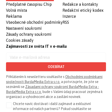
Předplatné časopisu Chip
Redakce a kontakty
Volná místa
Redakční etický kodex
Reklama
Inzerce
Všeobecné obchodní podmínky
RSS
Nastavení soukromí
Zásady ochrany soukromí
Cookies zásady
Zajímavosti ze světa IT v e-mailu
ODEBÍRAT
Přihlášením k newsletteru souhlasíte s
Obchodními podmínkami
společnosti BurdaMedia Extra s.r.o.
a potvrzujete, že jste se
seznámili se
Zásadami ochrany soukromí BurdaMedia Extra -
BurdaMedia Extra s.r.o.
bude s Vašimi údaji pracovat zejména k
organizaci a vyhodnocení akce a zasílání novinek.
Chcete navíc dostávat i další zajímavé a exkluzivní
informace od našich partnerů? Pokud souhlasíte se