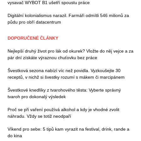
vysavač WYBOT B1 ušetří spoustu práce
Digitální kolonialismus narazil. Farmáři odmítli 546 milionů za
půdu pro obří datacentrum
DOPORUČENÉ ČLÁNKY
Nejlepší druhý život pro lák od okurek? Vložte do něj vejce a za
pár dní získáte výraznou chuťovku bez práce
Švestková sezona nabízí víc než povidla. Vyzkoušejte 30
receptů, v nichž si švestky rozumí s mákem či marcipánem
Švestkové knedlíky z tvarohového těsta: Vyberte správný
tvaroh pro dokonalý výsledek
Proč se při vaření používá alkohol a kdy je vhodné zvolit
náhradu. Vždy se totiž neodpaří
Víkend pro sebe: 5 tipů kam vyrazit na festival, drink, rande a
do kina