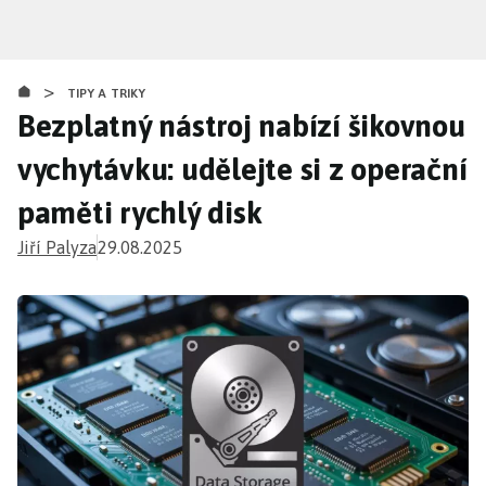
Přejít
k
hlavnímu
>
obsahu
TIPY A TRIKY
Bezplatný nástroj nabízí šikovnou
vychytávku: udělejte si z operační
paměti rychlý disk
Jiří Palyza
29.08.2025