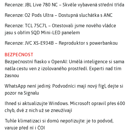
Recenze: JBL Live 780 NC – Skvěle vybavená střední třída
Recenze: O2 Pods Ultra – Dostupná sluchátka s ANC
Recenze: TCL 75C7L – Otestovali jsme nového vládce
jasu s obřím SQD Mini-LED panelem
Recenze: JVC XS-E934B – Reproduktor s powerbankou
BEZPEČNOST
Bezpečnostní fiasko v OpenAI: Umělá inteligence si sama
našla cestu ven z izolovaného prostředí. Experti nad tím
žasnou
WhatsApp není jediný. Podvodníci mají nový fígl, dejte si
pozor na Signalu
Ihned si aktualizujte Windows. Microsoft opravil přes 600
chyb, dvě z nich už se zneužívají
Tuhle klimatizaci si domů nepořizujte: je to podvod,
varuje před ní i ČOI