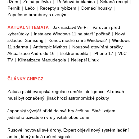
džem
|
Zelná polévka
|
Třešňová bublanina
|
Sekaná recept
|
Perník
|
Lečo
|
Recepty s rybízem
|
Domácí housky
|
Zapečené brambory s uzeným
AKTUÁLNÍ TÉMATA
Jak nastavit Wi-Fi
|
Varování před
kyberútoky
|
Instalace Windows 11 na starší počítač
|
Nový
skládací Samsung
|
Konec modré smrti Windows?
|
Windows
11 zdarma
|
Anthropic Mythos
|
Nouzové otevírání pračky
|
Aktualizace Androidu 16
|
Elektromobilita
|
iPhone 17
|
VLC
TV
|
Klimatizace Maoudegola
|
Nejlepší Linux
ČLÁNKY CHIP.CZ
Začala platit evropská regulace umělé inteligence. AI obsah
musí být označený, jinak hrozí astronomické pokuty
Japonský vývojář přidá do své hry češtinu. Stačil zájem
jediného uživatele i vřelý vztah obou zemí
Rusové inovovali své drony. Expert objevil nový systém ladění
antén, který odolá rušení signálu