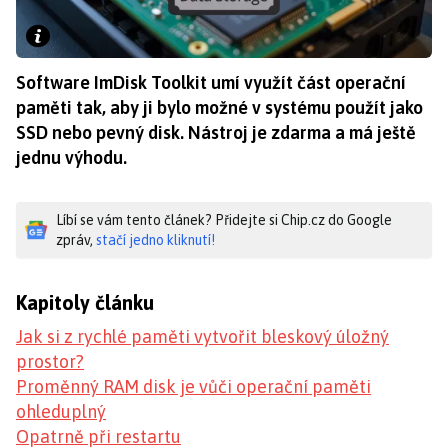
Software ImDisk Toolkit umí využít část operační
paměti tak, aby ji bylo možné v systému použít jako
SSD nebo pevný disk. Nástroj je zdarma a má ještě
jednu výhodu.
Líbí se vám tento článek? Přidejte si Chip.cz do Google
zpráv,
stačí jedno kliknutí!
Kapitoly článku
Jak si z rychlé paměti vytvořit bleskový úložný
prostor?
Proměnný RAM disk je vůči operační paměti
ohleduplný
Opatrně při restartu