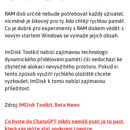
RAM disk určitě nebude potřebovat každý uživatel,
nicméně je šikovný pro ty, kdo chtějí rychlou paměť.
Co je dobré pro experimenty s RAM diskem vědět: s
novým startem Windows se vymaže jejich obsah.
ImDisk Toolkit nabízí zajímavou technologii
dynamického přidělování paměti čili nedochází ke
zbytečné alokaci nevyužitého prostoru. Pokud si
tento způsob využití rychlého úložiště chcete
vyzkoušet, ImDisk k tomu nabízí zajímavou
příležitost.
Zdroj:
IMDisk Toolkit
,
Beta News
Co byste do ChatuGPT nikdy neměli psát: je to past,
která vás může stát soukromí i peníze