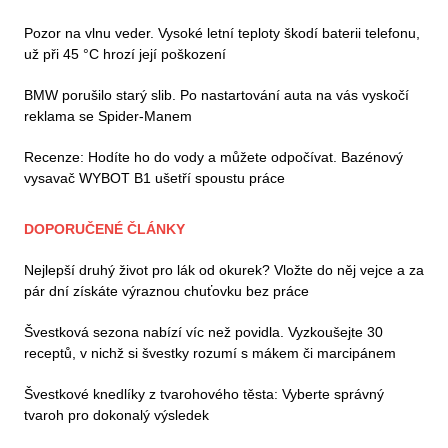
Pozor na vlnu veder. Vysoké letní teploty škodí baterii telefonu,
už při 45 °C hrozí její poškození
BMW porušilo starý slib. Po nastartování auta na vás vyskočí
reklama se Spider-Manem
Recenze: Hodíte ho do vody a můžete odpočívat. Bazénový
vysavač WYBOT B1 ušetří spoustu práce
DOPORUČENÉ ČLÁNKY
Nejlepší druhý život pro lák od okurek? Vložte do něj vejce a za
pár dní získáte výraznou chuťovku bez práce
Švestková sezona nabízí víc než povidla. Vyzkoušejte 30
receptů, v nichž si švestky rozumí s mákem či marcipánem
Švestkové knedlíky z tvarohového těsta: Vyberte správný
tvaroh pro dokonalý výsledek