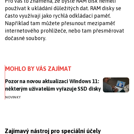
Pro vás to znamená, že byste RAM disk neměli
používat k ukládání důležitých dat. RAM disky se
často využívají jako rychlá odkládací paměť.
Například tam můžete přesunout mezipaměť
internetového prohlížeče, nebo tam přesměrovat
dočasné soubory.
MOHLO BY VÁS ZAJÍMAT
Pozor na novou aktualizaci Windows 11: některým už
Pozor na novou aktualizaci Windows 11:
některým uživatelům vyřazuje SSD disky
NOVINKY
Zajímavý nástroj pro speciální účely