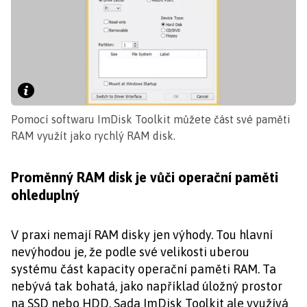
Pomocí softwaru ImDisk Toolkit můžete část své paměti
RAM využít jako rychlý RAM disk.
Proměnný RAM disk je vůči operační paměti
ohleduplný
V praxi nemají RAM disky jen výhody. Tou hlavní
nevýhodou je, že podle své velikosti uberou
systému část kapacity operační paměti RAM. Ta
nebývá tak bohatá, jako například úložný prostor
na SSD nebo HDD. Sada ImDisk Toolkit ale využívá