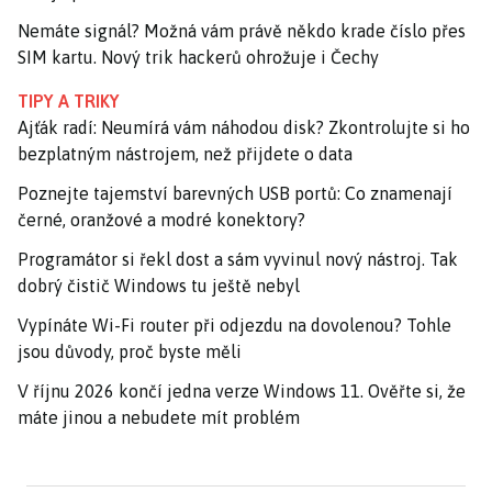
Nemáte signál? Možná vám právě někdo krade číslo přes
SIM kartu. Nový trik hackerů ohrožuje i Čechy
TIPY A TRIKY
Ajťák radí: Neumírá vám náhodou disk? Zkontrolujte si ho
bezplatným nástrojem, než přijdete o data
Poznejte tajemství barevných USB portů: Co znamenají
černé, oranžové a modré konektory?
Programátor si řekl dost a sám vyvinul nový nástroj. Tak
dobrý čistič Windows tu ještě nebyl
Vypínáte Wi-Fi router při odjezdu na dovolenou? Tohle
jsou důvody, proč byste měli
V říjnu 2026 končí jedna verze Windows 11. Ověřte si, že
máte jinou a nebudete mít problém