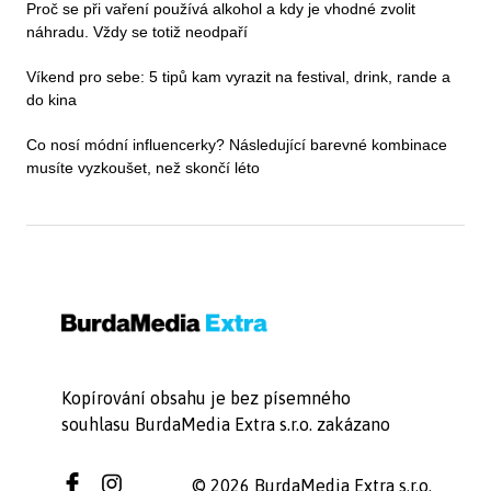
Proč se při vaření používá alkohol a kdy je vhodné zvolit
náhradu. Vždy se totiž neodpaří
Víkend pro sebe: 5 tipů kam vyrazit na festival, drink, rande a
do kina
Co nosí módní influencerky? Následující barevné kombinace
musíte vyzkoušet, než skončí léto
Kopírování obsahu je bez písemného
souhlasu BurdaMedia Extra s.r.o. zakázano
© 2026 BurdaMedia Extra s.r.o.