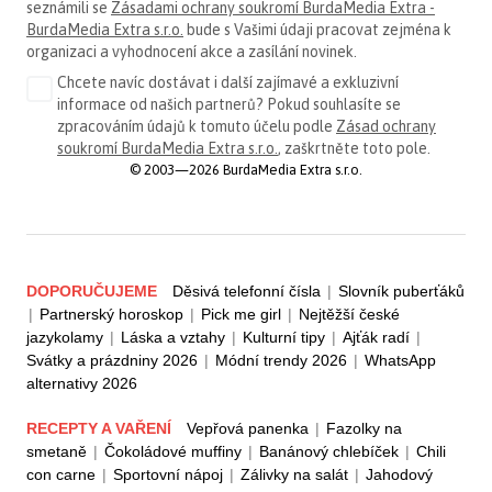
seznámili se
Zásadami ochrany soukromí BurdaMedia Extra -
BurdaMedia Extra s.r.o.
bude s Vašimi údaji pracovat zejména k
organizaci a vyhodnocení akce a zasílání novinek.
Chcete navíc dostávat i další zajímavé a exkluzivní
informace od našich partnerů? Pokud souhlasíte se
zpracováním údajů k tomuto účelu podle
Zásad ochrany
soukromí BurdaMedia Extra s.r.o.
, zaškrtněte toto pole.
© 2003—2026 BurdaMedia Extra s.r.o.
DOPORUČUJEME
Děsivá telefonní čísla
|
Slovník puberťáků
|
Partnerský horoskop
|
Pick me girl
|
Nejtěžší české
jazykolamy
|
Láska a vztahy
|
Kulturní tipy
|
Ajťák radí
|
Svátky a prázdniny 2026
|
Módní trendy 2026
|
WhatsApp
alternativy 2026
RECEPTY A VAŘENÍ
Vepřová panenka
|
Fazolky na
smetaně
|
Čokoládové muffiny
|
Banánový chlebíček
|
Chili
con carne
|
Sportovní nápoj
|
Zálivky na salát
|
Jahodový