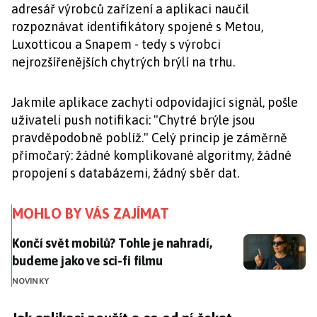
adresář výrobců zařízení a aplikaci naučil
rozpoznávat identifikátory spojené s Metou,
Luxotticou a Snapem - tedy s výrobci
nejrozšířenějších chytrých brýlí na trhu.
Jakmile aplikace zachytí odpovídající signál, pošle
uživateli push notifikaci: "Chytré brýle jsou
pravděpodobně poblíž." Celý princip je záměrně
přímočarý: žádné komplikované algoritmy, žádné
propojení s databázemi, žádný sběr dat.
MOHLO BY VÁS ZAJÍMAT
Končí svět mobilů? Tohle je nahradí, budeme jako ve sc
Končí svět mobilů? Tohle je nahradí,
budeme jako ve sci-fi filmu
NOVINKY