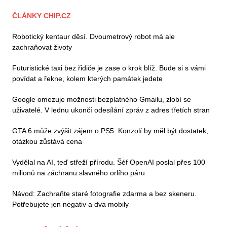
ČLÁNKY CHIP.CZ
Robotický kentaur děsí. Dvoumetrový robot má ale
zachraňovat životy
Futuristické taxi bez řidiče je zase o krok blíž. Bude si s vámi
povídat a řekne, kolem kterých památek jedete
Google omezuje možnosti bezplatného Gmailu, zlobí se
uživatelé. V lednu ukončí odesílání zpráv z adres třetích stran
GTA 6 může zvýšit zájem o PS5. Konzolí by měl být dostatek,
otázkou zůstává cena
Vydělal na AI, teď střeží přírodu. Šéf OpenAI poslal přes 100
milionů na záchranu slavného orlího páru
Návod: Zachraňte staré fotografie zdarma a bez skeneru.
Potřebujete jen negativ a dva mobily