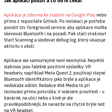
Jak aplikaci použít a co od ní čekat
Aplikace je zdarma ke stažení na Google Play
nebo
přímo z repozitáře GitHub. Po instalaci je potřeba
povolit tzv. foreground service, aby aplikace mohla
skenovat Bluetooth i na pozadí. Pak stačí stisknout
Start Scanning a sledovat debug log, který ukazuje
aktivitu v okolí.
Aplikace ale samozřejmě není neomylná. Největší
slabinou jsou falešně pozitivní výsledky: VR
headsety, například Meta Quest 2, používají stejné
Bluetooth identifikátory jako brýle a aplikace je
nedokáže odlišit. Redakce 404 Media to při
testování přímo potvrdila. V reálném prostředí – v
kavárně, na ulici nebo v kině je ale
pravděpodobnější, že narazíte na chytré brýle než
na VR headset.