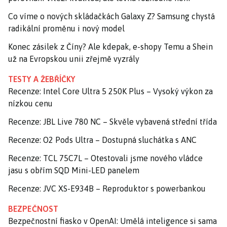
Co víme o nových skládačkách Galaxy Z? Samsung chystá
radikální proměnu i nový model
Konec zásilek z Číny? Ale kdepak, e-shopy Temu a Shein
už na Evropskou unii zřejmě vyzrály
TESTY A ŽEBŘÍČKY
Recenze: Intel Core Ultra 5 250K Plus – Vysoký výkon za
nízkou cenu
Recenze: JBL Live 780 NC – Skvěle vybavená střední třída
Recenze: O2 Pods Ultra – Dostupná sluchátka s ANC
Recenze: TCL 75C7L – Otestovali jsme nového vládce
jasu s obřím SQD Mini-LED panelem
Recenze: JVC XS-E934B – Reproduktor s powerbankou
BEZPEČNOST
Bezpečnostní fiasko v OpenAI: Umělá inteligence si sama