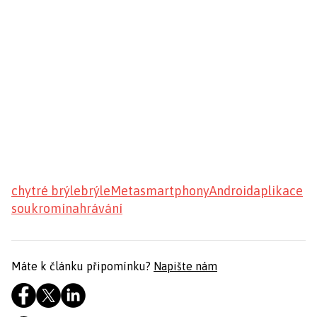
chytré brýle
brýle
Meta
smartphony
Android
aplikace
soukromí
nahrávání
Máte k článku připomínku?
Napište nám