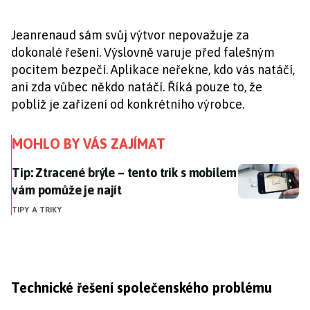
Jeanrenaud sám svůj výtvor nepovažuje za
dokonalé řešení. Výslovně varuje před falešným
pocitem bezpečí. Aplikace neřekne, kdo vás natáčí,
ani zda vůbec někdo natáčí. Říká pouze to, že
poblíž je zařízení od konkrétního výrobce.
MOHLO BY VÁS ZAJÍMAT
Tip: Ztracené brýle – tento trik s mobilem vám pomůže
Tip: Ztracené brýle – tento trik s mobilem
vám pomůže je najít
TIPY A TRIKY
Technické řešení společenského problému