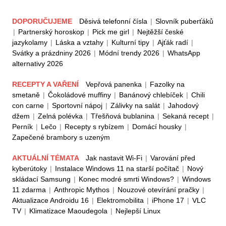
DOPORUČUJEME
Děsivá telefonní čísla
|
Slovník puberťáků
|
Partnerský horoskop
|
Pick me girl
|
Nejtěžší české
jazykolamy
|
Láska a vztahy
|
Kulturní tipy
|
Ajťák radí
|
Svátky a prázdniny 2026
|
Módní trendy 2026
|
WhatsApp
alternativy 2026
RECEPTY A VAŘENÍ
Vepřová panenka
|
Fazolky na
smetaně
|
Čokoládové muffiny
|
Banánový chlebíček
|
Chili
con carne
|
Sportovní nápoj
|
Zálivky na salát
|
Jahodový
džem
|
Zelná polévka
|
Třešňová bublanina
|
Sekaná recept
|
Perník
|
Lečo
|
Recepty s rybízem
|
Domácí housky
|
Zapečené brambory s uzeným
AKTUÁLNÍ TÉMATA
Jak nastavit Wi-Fi
|
Varování před
kyberútoky
|
Instalace Windows 11 na starší počítač
|
Nový
skládací Samsung
|
Konec modré smrti Windows?
|
Windows
11 zdarma
|
Anthropic Mythos
|
Nouzové otevírání pračky
|
Aktualizace Androidu 16
|
Elektromobilita
|
iPhone 17
|
VLC
TV
|
Klimatizace Maoudegola
|
Nejlepší Linux