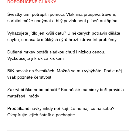
DOPORUČENÉ ČLÁNKY
Švestky umí potrápit i pomoci. Vláknina prospívá trávení,
sorbitol může nadýmat a bílý povlak není plíseň ani špína
Vyhazujete jídlo jen kvůli datu? U některých potravin děláte
chybu, u masa či měkkých sýrů hrozí zdravotní problémy
Dušená mrkev potěší sladkou chutí i nízkou cenou.
Vyzkoušejte ji krok za krokem
Bílý povlak na švestkách: Možná se mu vyhýbáte. Podle něj
však poznáte čerstvost
Zakrýt bříško nebo odhalit? Kodaňské maminky boří pravidla
mateřství i módy
Proč Skandinávky nikdy neříkají, že nemají co na sebe?
Okopírujte jejich šatník a pochopíte...