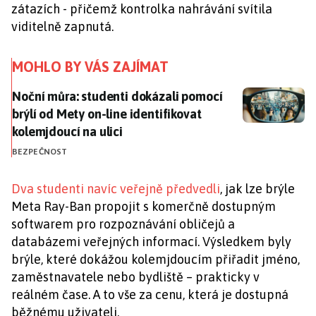
zátazích - přičemž kontrolka nahrávání svítila
viditelně zapnutá.
MOHLO BY VÁS ZAJÍMAT
Noční můra: studenti dokázali pomocí brýlí od Mety on
Noční můra: studenti dokázali pomocí
brýlí od Mety on-line identifikovat
kolemjdoucí na ulici
BEZPEČNOST
Dva studenti navíc veřejně předvedli
, jak lze brýle
Meta Ray-Ban propojit s komerčně dostupným
softwarem pro rozpoznávání obličejů a
databázemi veřejných informací. Výsledkem byly
brýle, které dokážou kolemjdoucím přiřadit jméno,
zaměstnavatele nebo bydliště – prakticky v
reálném čase. A to vše za cenu, která je dostupná
běžnému uživateli.