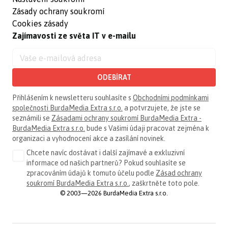
Zásady ochrany soukromí
Cookies zásady
Zajímavosti ze světa IT v e-mailu
ODEBÍRAT
Přihlášením k newsletteru souhlasíte s
Obchodními podmínkami
společnosti BurdaMedia Extra s.r.o.
a potvrzujete, že jste se
seznámili se
Zásadami ochrany soukromí BurdaMedia Extra -
BurdaMedia Extra s.r.o.
bude s Vašimi údaji pracovat zejména k
organizaci a vyhodnocení akce a zasílání novinek.
Chcete navíc dostávat i další zajímavé a exkluzivní
informace od našich partnerů? Pokud souhlasíte se
zpracováním údajů k tomuto účelu podle
Zásad ochrany
soukromí BurdaMedia Extra s.r.o.
, zaškrtněte toto pole.
© 2003—2026 BurdaMedia Extra s.r.o.