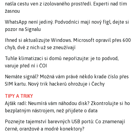
našla cestu ven z izolovaného prostředí. Experti nad tím
žasnou
WhatsApp není jediný. Podvodníci mají nový fígl, dejte si
pozor na Signalu
Ihned si aktualizujte Windows. Microsoft opravil přes 600
chyb, dvě z nich už se zneužívají
Tuhle klimatizaci si domů nepořizujte: je to podvod,
varuje před ní i ČOI
Nemáte signál? Možná vám právě někdo krade číslo přes
SIM kartu. Nový trik hackerů ohrožuje i Čechy
TIPY A TRIKY
Ajťák radí: Neumírá vám náhodou disk? Zkontrolujte si ho
bezplatným nástrojem, než přijdete o data
Poznejte tajemství barevných USB portů: Co znamenají
černé, oranžové a modré konektory?