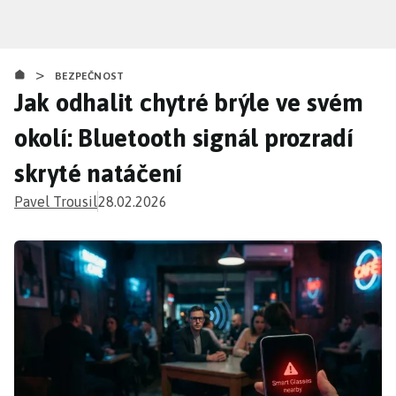
Přejít
k
hlavnímu
>
obsahu
BEZPEČNOST
Jak odhalit chytré brýle ve svém
okolí: Bluetooth signál prozradí
skryté natáčení
Pavel Trousil
28.02.2026