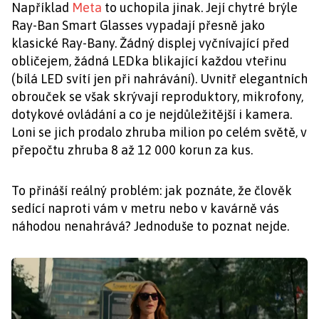
Například
Meta
to uchopila jinak. Její chytré brýle
Ray-Ban Smart Glasses vypadají přesně jako
klasické Ray-Bany. Žádný displej vyčnívající před
obličejem, žádná LEDka blikající každou vteřinu
(bílá LED svítí jen při nahrávání). Uvnitř elegantních
obrouček se však skrývají reproduktory, mikrofony,
dotykové ovládání a co je nejdůležitější i kamera.
Loni se jich prodalo zhruba milion po celém světě, v
přepočtu zhruba 8 až 12 000 korun za kus.
To přináší reálný problém: jak poznáte, že člověk
sedící naproti vám v metru nebo v kavárně vás
náhodou nenahrává? Jednoduše to poznat nejde.