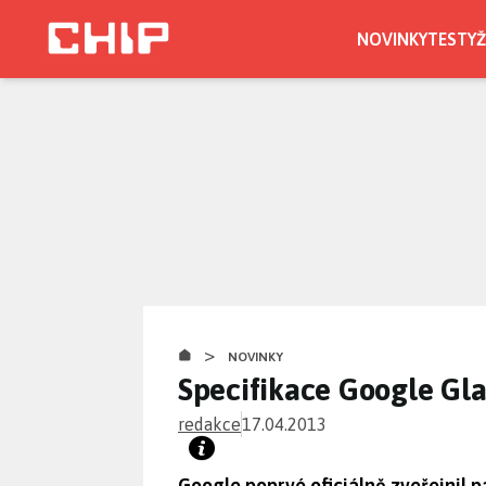
Přejít
k
NOVINKY
TESTY
Ž
hlavnímu
obsahu
>
NOVINKY
Specifikace Google Gla
redakce
17.04.2013
Google poprvé oficiálně zveřejnil 