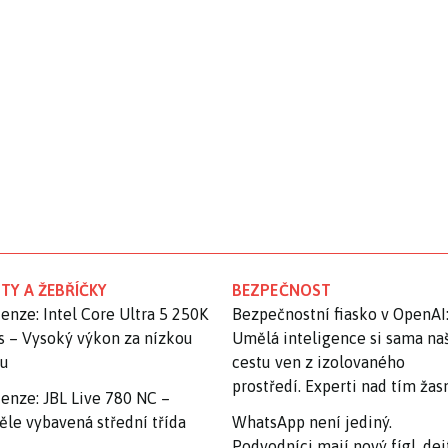
TY A ŽEBŘÍČKY
BEZPEČNOST
enze: Intel Core Ultra 5 250K
Bezpečnostní fiasko v OpenAI
s – Vysoký výkon za nízkou
Umělá inteligence si sama na
nu
cestu ven z izolovaného
prostředí. Experti nad tím ža
enze: JBL Live 780 NC –
ěle vybavená střední třída
WhatsApp není jediný.
Podvodníci mají nový fígl, dej