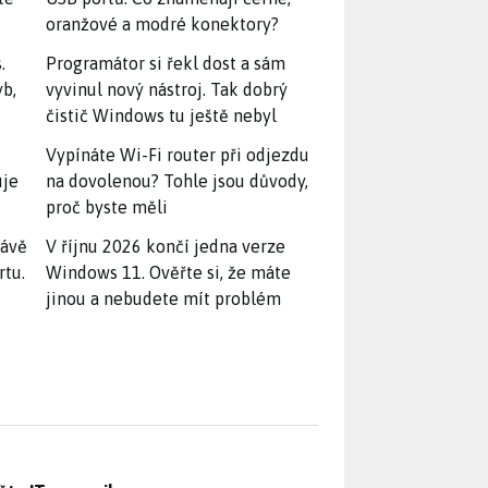
oranžové a modré konektory?
.
Programátor si řekl dost a sám
yb,
vyvinul nový nástroj. Tak dobrý
čistič Windows tu ještě nebyl
Vypínáte Wi-Fi router při odjezdu
uje
na dovolenou? Tohle jsou důvody,
proč byste měli
rávě
V říjnu 2026 končí jedna verze
rtu.
Windows 11. Ověřte si, že máte
jinou a nebudete mít problém