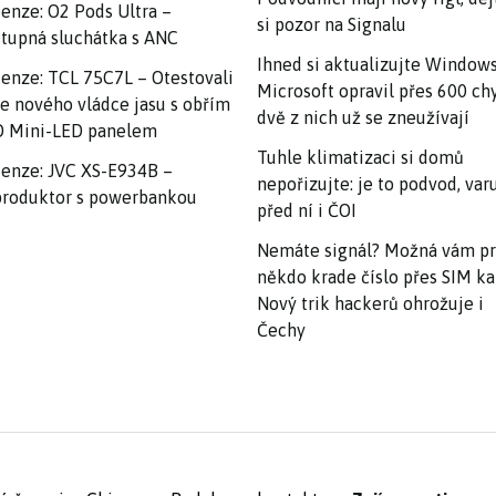
enze: O2 Pods Ultra –
si pozor na Signalu
tupná sluchátka s ANC
Ihned si aktualizujte Windows
enze: TCL 75C7L – Otestovali
Microsoft opravil přes 600 ch
e nového vládce jasu s obřím
dvě z nich už se zneužívají
 Mini-LED panelem
Tuhle klimatizaci si domů
enze: JVC XS-E934B –
nepořizujte: je to podvod, var
roduktor s powerbankou
před ní i ČOI
Nemáte signál? Možná vám p
někdo krade číslo přes SIM ka
Nový trik hackerů ohrožuje i
Čechy