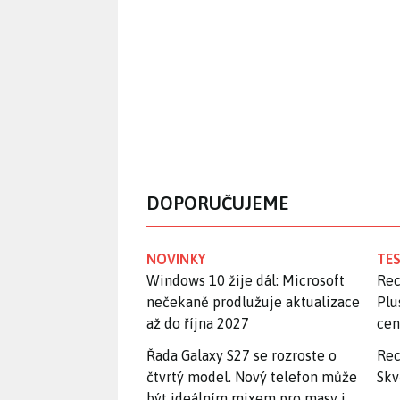
DOPORUČUJEME
NOVINKY
TES
Windows 10 žije dál: Microsoft
Rec
nečekaně prodlužuje aktualizace
Plu
až do října 2027
ce
Řada Galaxy S27 se rozroste o
Rec
čtvrtý model. Nový telefon může
Skv
být ideálním mixem pro masy i