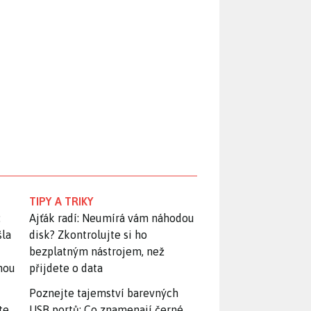
TIPY A TRIKY
:
Ajťák radí: Neumírá vám náhodou
šla
disk? Zkontrolujte si ho
bezplatným nástrojem, než
snou
přijdete o data
Poznejte tajemství barevných
te
USB portů: Co znamenají černé,