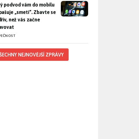
ý podvod vám do mobilu propašuje „smetí“. Zbavte se ho dřív, 
ý podvod vám do mobilu
pašuje „smetí“. Zbavte se
dřív, než vás začne
avovat
PEČNOST
ŠECHNY NEJNOVĚJŠÍ ZPRÁVY