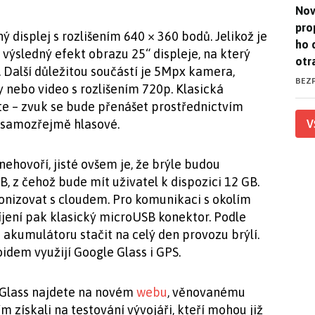
Nov
Nov
pro
 displej s rozlišením 640 × 360 bodů. Jelikož je
ho 
výsledný efekt obrazu 25“ displeje, na který
otr
m. Další důležitou součástí je 5Mpx kamera,
BEZ
 nebo video s rozlišením 720p. Klasická
te – zvuk se bude přenášet prostřednictvím
e samozřejmě hlasové.
V
ehovoří, jisté ovšem je, že brýle budou
, z čehož bude mít uživatel k dispozici 12 GB.
nizovat s cloudem. Pro komunikaci s okolím
bíjení pak klasický microUSB konektor. Podle
akumulátoru stačit na celý den provozu brýlí.
idem využijí Google Glass i GPS.
 Glass najdete na novém
webu
, věnovanému
 získali na testování vývojáři, kteří mohou již