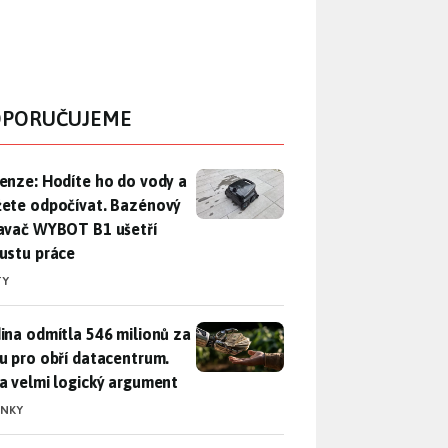
PORUČUJEME
enze: Hodíte ho do vody a můžete odpočívat. Bazénový vysava
enze: Hodíte ho do vody a
ete odpočívat. Bazénový
avač WYBOT B1 ušetří
ustu práce
TY
ina odmítla 546 milionů za půdu pro obří datacentrum. Měla 
ina odmítla 546 milionů za
u pro obří datacentrum.
a velmi logický argument
INKY