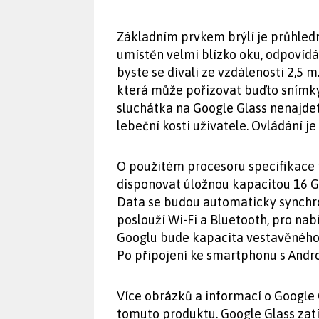
Základním prvkem brýlí je průhledný
umístěn velmi blízko oku, odpovídá 
byste se dívali ze vzdálenosti 2,5 
která může pořizovat buďto snímky
sluchátka na Google Glass nenajde
lebeční kosti uživatele. Ovládání j
O použitém procesoru specifikace n
disponovat úložnou kapacitou 16 GB
Data se budou automaticky synchro
poslouží Wi-Fi a Bluetooth, pro na
Googlu bude kapacita vestavěného 
Po připojení ke smartphonu s Andro
Více obrázků a informací o Google
tomuto produktu. Google Glass zatím