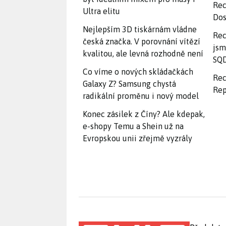
Rec
Ultra elitu
Dos
Nejlepším 3D tiskárnám vládne
Rec
česká značka. V porovnání vítězí
jsm
kvalitou, ale levná rozhodně není
SQD
Co víme o nových skládačkách
Rec
Galaxy Z? Samsung chystá
Rep
radikální proměnu i nový model
Konec zásilek z Číny? Ale kdepak,
e-shopy Temu a Shein už na
Evropskou unii zřejmě vyzrály