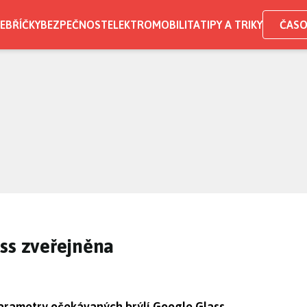
EBŘÍČKY
BEZPEČNOST
ELEKTROMOBILITA
TIPY A TRIKY
ČASO
ss zveřejněna
parametry očekávaných brýlí Google Glass.