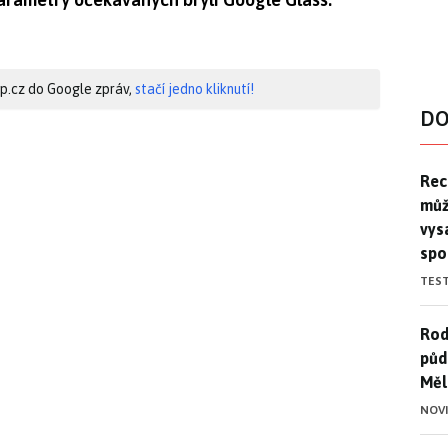
hip.cz do Google zpráv,
stačí jedno kliknutí!
DO
Rec
Rec
můž
vys
spo
TES
Rod
Rod
půd
Měl
NOV