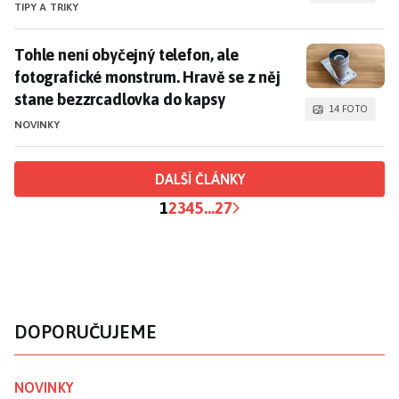
TIPY A TRIKY
Tohle není obyčejný telefon, ale fotografické monstr
Tohle není obyčejný telefon, ale
fotografické monstrum. Hravě se z něj
stane bezzrcadlovka do kapsy
14 FOTO
NOVINKY
DALŠÍ ČLÁNKY
1
2
3
4
5
...
27
DOPORUČUJEME
NOVINKY