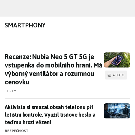
Přejít
k
hlavnímu
SMARTPHONY
obsahu
Recenze: Nubia Neo 5 GT 5G je vstupenka d
Recenze: Nubia Neo 5 GT 5G je
vstupenka do mobilního hraní. Má
výborný ventilátor a rozumnou
6 FOTO
cenovku
TESTY
Aktivista si smazal obsah telefonu při letištní kontrol
Aktivista si smazal obsah telefonu při
letištní kontrole. Využil tísňové heslo a
teď mu hrozí vězení
BEZPEČNOST