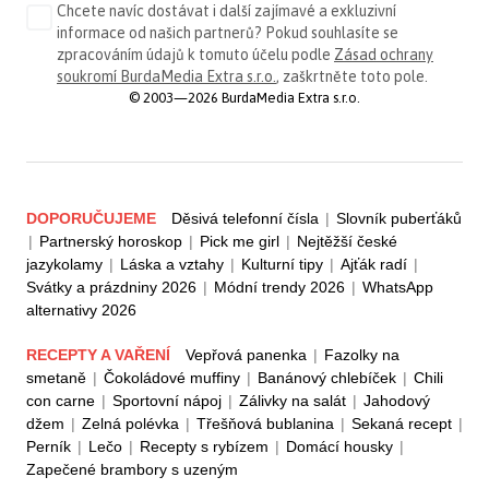
Chcete navíc dostávat i další zajímavé a exkluzivní
informace od našich partnerů? Pokud souhlasíte se
zpracováním údajů k tomuto účelu podle
Zásad ochrany
soukromí BurdaMedia Extra s.r.o.
, zaškrtněte toto pole.
© 2003—2026 BurdaMedia Extra s.r.o.
DOPORUČUJEME
Děsivá telefonní čísla
|
Slovník puberťáků
|
Partnerský horoskop
|
Pick me girl
|
Nejtěžší české
jazykolamy
|
Láska a vztahy
|
Kulturní tipy
|
Ajťák radí
|
Svátky a prázdniny 2026
|
Módní trendy 2026
|
WhatsApp
alternativy 2026
RECEPTY A VAŘENÍ
Vepřová panenka
|
Fazolky na
smetaně
|
Čokoládové muffiny
|
Banánový chlebíček
|
Chili
con carne
|
Sportovní nápoj
|
Zálivky na salát
|
Jahodový
džem
|
Zelná polévka
|
Třešňová bublanina
|
Sekaná recept
|
Perník
|
Lečo
|
Recepty s rybízem
|
Domácí housky
|
Zapečené brambory s uzeným