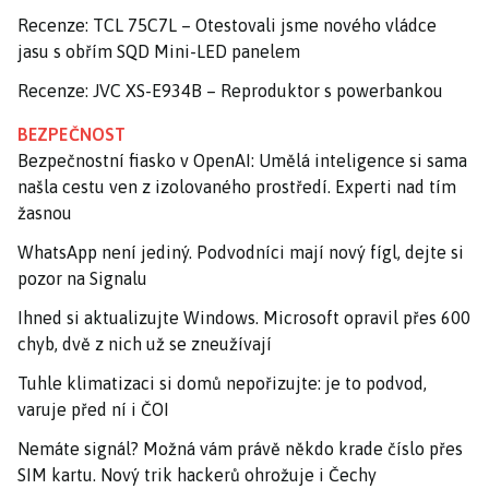
Recenze: TCL 75C7L – Otestovali jsme nového vládce
jasu s obřím SQD Mini-LED panelem
Recenze: JVC XS-E934B – Reproduktor s powerbankou
BEZPEČNOST
Bezpečnostní fiasko v OpenAI: Umělá inteligence si sama
našla cestu ven z izolovaného prostředí. Experti nad tím
žasnou
WhatsApp není jediný. Podvodníci mají nový fígl, dejte si
pozor na Signalu
Ihned si aktualizujte Windows. Microsoft opravil přes 600
chyb, dvě z nich už se zneužívají
Tuhle klimatizaci si domů nepořizujte: je to podvod,
varuje před ní i ČOI
Nemáte signál? Možná vám právě někdo krade číslo přes
SIM kartu. Nový trik hackerů ohrožuje i Čechy