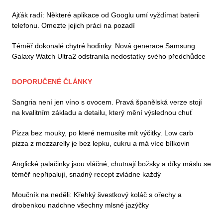
Ajťák radí: Některé aplikace od Googlu umí vyždímat baterii
telefonu. Omezte jejich práci na pozadí
Téměř dokonalé chytré hodinky. Nová generace Samsung
Galaxy Watch Ultra2 odstranila nedostatky svého předchůdce
DOPORUČENÉ ČLÁNKY
Sangria není jen víno s ovocem. Pravá španělská verze stojí
na kvalitním základu a detailu, který mění výslednou chuť
Pizza bez mouky, po které nemusíte mít výčitky. Low carb
pizza z mozzarelly je bez lepku, cukru a má více bílkovin
Anglické palačinky jsou vláčné, chutnají božsky a díky máslu se
téměř nepřipalují, snadný recept zvládne každý
Moučník na neděli: Křehký švestkový koláč s ořechy a
drobenkou nadchne všechny mlsné jazýčky