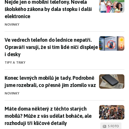
Nejde jen o mobilní telefony. Novela školského zákona
Nejde jen o mobilní telefony. Novela
školského zákona by dala stopku i další
elektronice
NOVINKY
Ve vedrech telefon do lednice nepatří. Opraváři varují, 
Ve vedrech telefon do lednice nepatří.
Opraváři varují, že si tím lidé ničí displeje
i desky
TIPY A TRIKY
Konec levných mobilů je tady. Podrobně jsme rozebral
Konec levných mobilů je tady. Podrobně
jsme rozebrali, co přesně jim zlomilo vaz
NOVINKY
Máte doma některý z těchto starých mobilů? Může z vás
Máte doma některý z těchto starých
mobilů? Může z vás udělat boháče, ale
rozhodují tři klíčové detaily
5 FOTO