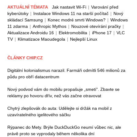
AKTUÁLNÍ TÉMATA
Jak nastavit Wi-Fi
|
Varování před
kyberútoky
|
Instalace Windows 11 na starší počítač
|
Nový
skládací Samsung
|
Konec modré smrti Windows?
|
Windows
11 zdarma
|
Anthropic Mythos
|
Nouzové otevírání pračky
|
Aktualizace Androidu 16
|
Elektromobilita
|
iPhone 17
|
VLC
TV
|
Klimatizace Maoudegola
|
Nejlepší Linux
ČLÁNKY CHIP.CZ
Digitální kolonialismus narazil. Farmáři odmítli 546 milionů za
půdu pro obří datacentrum
Nový podvod vám do mobilu propašuje „smetí“. Zbavte se
reklamy po hovoru dřív, než vás začne otravovat
Chytrý zlepšovák do auta: Udělejte si držák na mobil z
uzavíratelného igelitového sáčku
Rýpanec do Mety. Brýle DuckDuckGo neumí vůbec nic, ale
právě proto se vyprodaly během několika dní