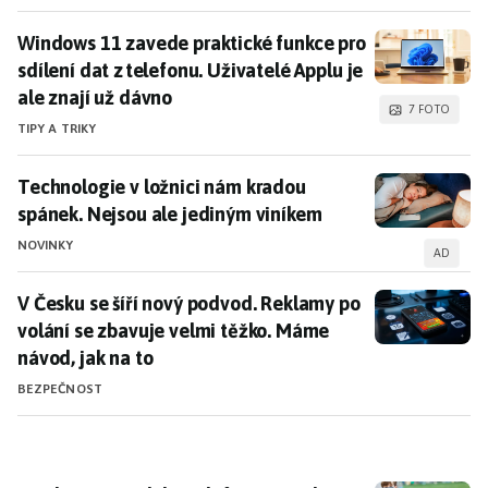
Windows 11 zavede praktické funkce pro sdílení dat z 
Windows 11 zavede praktické funkce pro
sdílení dat z telefonu. Uživatelé Applu je
ale znají už dávno
7 FOTO
TIPY A TRIKY
Technologie v ložnici nám kradou spánek. Nejsou ale
Technologie v ložnici nám kradou
spánek. Nejsou ale jediným viníkem
NOVINKY
AD
V Česku se šíří nový podvod. Reklamy po volání se zb
V Česku se šíří nový podvod. Reklamy po
volání se zbavuje velmi těžko. Máme
návod, jak na to
BEZPEČNOST