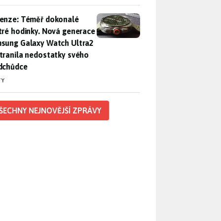
enze: Téměř dokonalé chytré hodinky. Nová generace Samsung
enze: Téměř dokonalé
tré hodinky. Nová generace
sung Galaxy Watch Ultra2
tranila nedostatky svého
dchůdce
TY
ŠECHNY NEJNOVĚJŠÍ ZPRÁVY