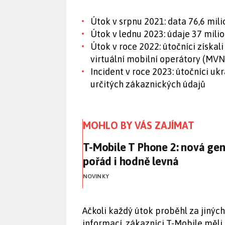
Útok v srpnu 2021: data 76,6 mil
Útok v lednu 2023: údaje 37 mili
Útok v roce 2022: útočníci získali
virtuální mobilní operátory (MV
Incident v roce 2023: útočníci uk
určitých zákaznických údajů
MOHLO BY VÁS ZAJÍMAT
T-Mobile T Phone 2: nová gen
T-Mobile T Phone 2: nová gene
pořád i hodně levná
NOVINKY
Ačkoli každý útok proběhl za jiných
informací, zákazníci T-Mobile měli