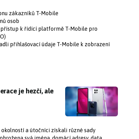
ionu zákazníků T-Mobile
onů osob
 přístup k řídící platformě T-Mobile pro
NO)
radli přihlašovací údaje T-Mobile k zobrazení
erace je hezčí, ale pořád i hodně levná
race je hezčí, ale
 okolností a útočníci získali různé sady
 ohrožena svá jména, domácí adresy, data