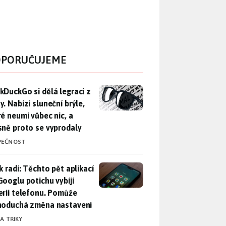
PORUČUJEME
DuckGo si dělá legraci z Mety. Nabízí sluneční brýle, které n
kDuckGo si dělá legraci z
. Nabízí sluneční brýle,
ré neumí vůbec nic, a
sně proto se vyprodaly
PEČNOST
ák radí: Těchto pět aplikací od Googlu potichu vybíjí baterii
k radí: Těchto pět aplikací
Googlu potichu vybíjí
erii telefonu. Pomůže
noduchá změna nastavení
 A TRIKY