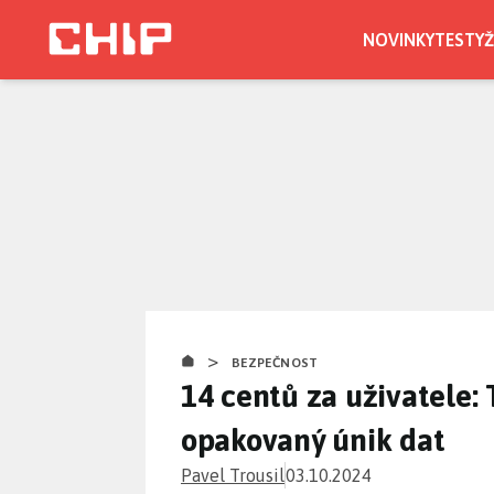
Přejít
k
NOVINKY
TESTY
Ž
hlavnímu
obsahu
>
BEZPEČNOST
14 centů za uživatele:
opakovaný únik dat
Pavel Trousil
03.10.2024