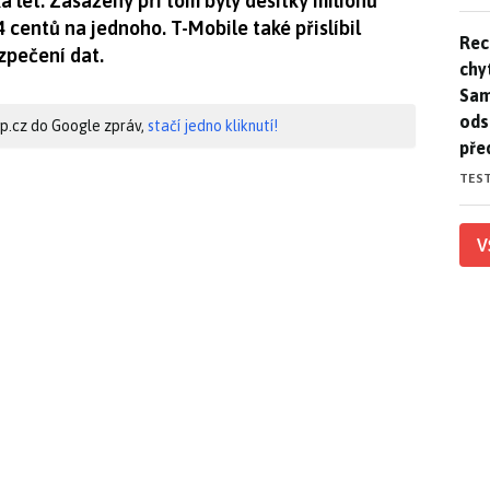
a let. Zasaženy při tom byly desítky milionů
4 centů na jednoho. T-Mobile také přislíbil
Rec
Rec
zpečení dat.
chy
Sam
ods
hip.cz do Google zpráv,
stačí jedno kliknutí!
pře
TES
V