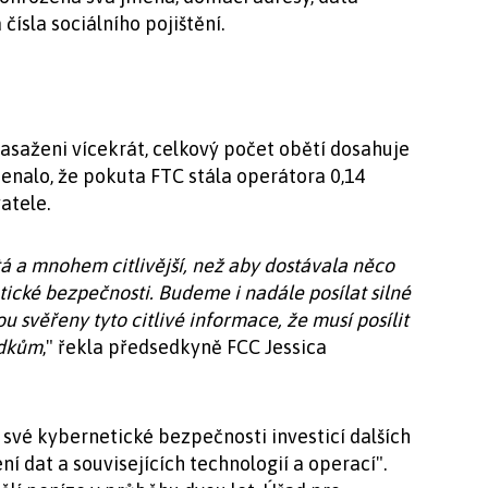
čísla sociálního pojištění.
zasaženi vícekrát, celkový počet obětí dosahuje
menalo, že pokuta FTC stála operátora 0,14
atele.
itá a mnohem citlivější, než aby dostávala něco
ické bezpečnosti. Budeme i nadále posílat silné
u svěřeny tyto citlivé informace, že musí posílit
edkům
," řekla předsedkyně FCC Jessica
 své kybernetické bezpečnosti investicí dalších
í dat a souvisejících technologií a operací".