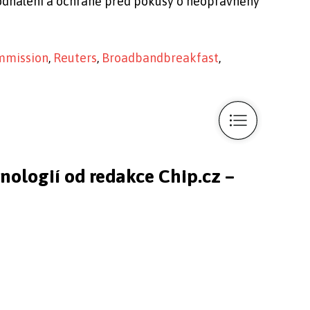
 odhalení a ochraně před pokusy o neoprávněný
mmission
,
Reuters
,
Broadbandbreakfast
,
hnologií od redakce Chip.cz –