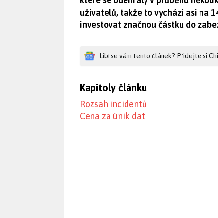
které se odehrály v průběhu několik
uživatelů, takže to vychází asi na 1
investovat značnou částku do zabe
Líbí se vám tento článek? Přidejte si C
Kapitoly článku
Rozsah incidentů
Cena za únik dat