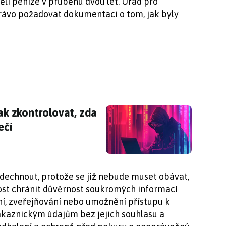
ělí peníze v průběhu dvou let. Úřad pro
rávo požadovat dokumentaci o tom, jak byly
jak zkontrolovat, zda nejsou citlivé údaje v ne
jak zkontrolovat, zda
ečí
dechnout, protože se již nebude muset obávat,
st chránit důvěrnost soukromých informací
í, zveřejňování nebo umožnění přístupu k
zákaznickým údajům bez jejich souhlasu a