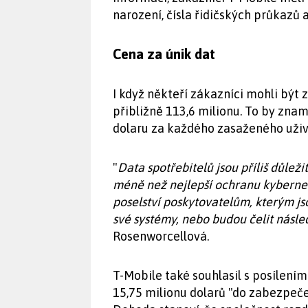
narození, čísla řidičských průkazů a 
Cena za únik dat
I když někteří zákazníci mohli být 
přibližně 113,6 milionu. To by zna
dolaru za každého zasaženého uživ
"
Data spotřebitelů jsou příliš důlež
méně než nejlepší ochranu kybernet
poselství poskytovatelům, kterým jso
své systémy, nebo budou čelit násl
Rosenworcellová.
T-Mobile také souhlasil s posílením
15,75 milionu dolarů "do zabezpečen