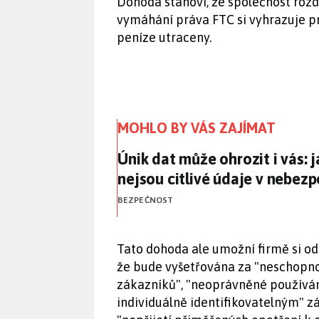
Dohoda stanoví, že společnost rozd
vymáhání práva FTC si vyhrazuje p
peníze utraceny.
MOHLO BY VÁS ZAJÍMAT
Únik dat může ohrozit i vás: 
Únik dat může ohrozit i vás: 
nejsou citlivé údaje v nebezp
BEZPEČNOST
Tato dohoda ale umožní firmě si od
že bude vyšetřována za "neschopno
zákazníků", "neoprávněné používán
individuálně identifikovatelným" 