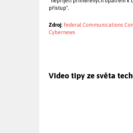
"nepřijetí přiměřených opatření k
přístup".
Zdroj
:
Federal Communications Co
Cybernews
Video tipy ze světa tec