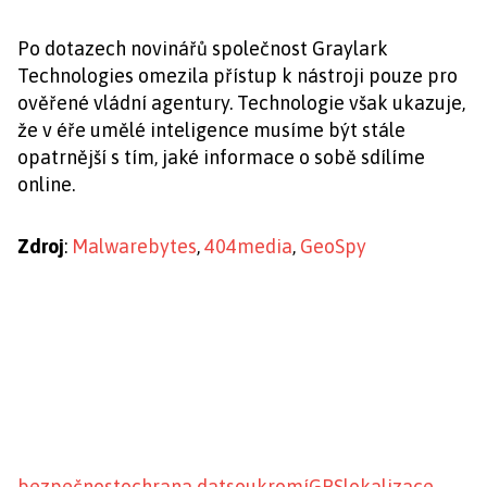
Po dotazech novinářů společnost Graylark
Technologies omezila přístup k nástroji pouze pro
ověřené vládní agentury. Technologie však ukazuje,
že v éře umělé inteligence musíme být stále
opatrnější s tím, jaké informace o sobě sdílíme
online.
Zdroj
:
Malwarebytes
,
404media
,
GeoSpy
bezpečnost
ochrana dat
soukromí
GPS
lokalizace