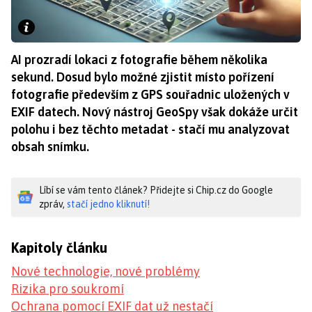
AI prozradí lokaci z fotografie během několika
sekund. Dosud bylo možné zjistit místo pořízení
fotografie především z GPS souřadnic uložených v
EXIF datech. Nový nástroj GeoSpy však dokáže určit
polohu i bez těchto metadat - stačí mu analyzovat
obsah snímku.
Líbí se vám tento článek? Přidejte si Chip.cz do Google
zpráv,
stačí jedno kliknutí!
Kapitoly článku
Nové technologie, nové problémy
Rizika pro soukromí
Ochrana pomocí EXIF dat už nestačí