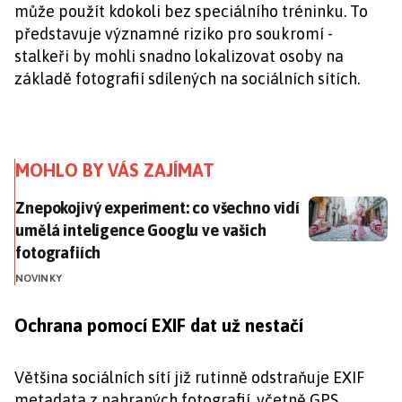
může použít kdokoli bez speciálního tréninku. To
představuje významné riziko pro soukromí -
stalkeři by mohli snadno lokalizovat osoby na
základě fotografií sdílených na sociálních sítích.
MOHLO BY VÁS ZAJÍMAT
Znepokojivý experiment: co všechno vidí umělá inteli
Znepokojivý experiment: co všechno vidí
umělá inteligence Googlu ve vašich
fotografiích
NOVINKY
Ochrana pomocí EXIF dat už nestačí
Většina sociálních sítí již rutinně odstraňuje EXIF
metadata z nahraných fotografií, včetně GPS