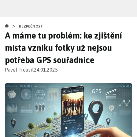
Přejít
k
hlavnímu
>
obsahu
BEZPEČNOST
A máme tu problém: ke zjištění
místa vzniku fotky už nejsou
potřeba GPS souřadnice
Pavel Trousil
24.01.2025