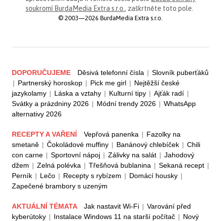
soukromí BurdaMedia Extra s.r.o.
, zaškrtněte toto pole.
© 2003—2026 BurdaMedia Extra s.r.o.
DOPORUČUJEME
Děsivá telefonní čísla
|
Slovník puberťáků
|
Partnerský horoskop
|
Pick me girl
|
Nejtěžší české
jazykolamy
|
Láska a vztahy
|
Kulturní tipy
|
Ajťák radí
|
Svátky a prázdniny 2026
|
Módní trendy 2026
|
WhatsApp
alternativy 2026
RECEPTY A VAŘENÍ
Vepřová panenka
|
Fazolky na
smetaně
|
Čokoládové muffiny
|
Banánový chlebíček
|
Chili
con carne
|
Sportovní nápoj
|
Zálivky na salát
|
Jahodový
džem
|
Zelná polévka
|
Třešňová bublanina
|
Sekaná recept
|
Perník
|
Lečo
|
Recepty s rybízem
|
Domácí housky
|
Zapečené brambory s uzeným
AKTUÁLNÍ TÉMATA
Jak nastavit Wi-Fi
|
Varování před
kyberútoky
|
Instalace Windows 11 na starší počítač
|
Nový