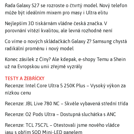
Řada Galaxy S27 se rozroste o čtvrtý model. Nový telefon
může být ideálním mixem pro masy i Ultra elitu
Nejlepším 3D tiskárnám vládne česká značka. V
porovnání vítězí kvalitou, ale levná rozhodně není
Co víme o nových skládačkách Galaxy Z? Samsung chystá
radikální proměnu i nový model
Konec zásilek z Číny? Ale kdepak, e-shopy Temu a Shein
už na Evropskou unii zřejmě vyzrály
TESTY A ŽEBŘÍČKY
Recenze: Intel Core Ultra 5 250K Plus – Vysoký výkon za
nízkou cenu
Recenze: JBL Live 780 NC – Skvěle vybavená střední třída
Recenze: O2 Pods Ultra – Dostupná sluchátka s ANC
Recenze: TCL 75C7L – Otestovali jsme nového vládce
jasu s obřím SQD Mini-LED panelem