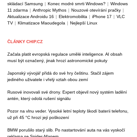
skládací Samsung
|
Konec modré smrti Windows?
|
Windows
11 zdarma
|
Anthropic Mythos
|
Nouzové otevírání pračky
|
Aktualizace Androidu 16
|
Elektromobilita
|
iPhone 17
|
VLC
TV
|
Klimatizace Maoudegola
|
Nejlepší Linux
ČLÁNKY CHIP.CZ
Začala platit evropská regulace umělé inteligence. AI obsah
musí být označený, jinak hrozí astronomické pokuty
Japonský vývojář přidá do své hry češtinu. Stačil zájem
jediného uživatele i vřelý vztah obou zemí
Rusové inovovali své drony. Expert objevil nový systém ladění
antén, který odolá rušení signálu
Pozor na vlnu veder. Vysoké letní teploty škodí baterii telefonu,
už při 45 °C hrozí její poškození
BMW porušilo starý slib. Po nastartování auta na vás vyskočí
reklama se Spider-Manem