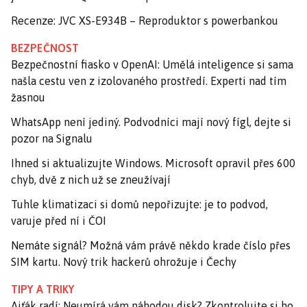
Recenze: JVC XS-E934B – Reproduktor s powerbankou
BEZPEČNOST
Bezpečnostní fiasko v OpenAI: Umělá inteligence si sama
našla cestu ven z izolovaného prostředí. Experti nad tím
žasnou
WhatsApp není jediný. Podvodníci mají nový fígl, dejte si
pozor na Signalu
Ihned si aktualizujte Windows. Microsoft opravil přes 600
chyb, dvě z nich už se zneužívají
Tuhle klimatizaci si domů nepořizujte: je to podvod,
varuje před ní i ČOI
Nemáte signál? Možná vám právě někdo krade číslo přes
SIM kartu. Nový trik hackerů ohrožuje i Čechy
TIPY A TRIKY
Ajťák radí: Neumírá vám náhodou disk? Zkontrolujte si ho