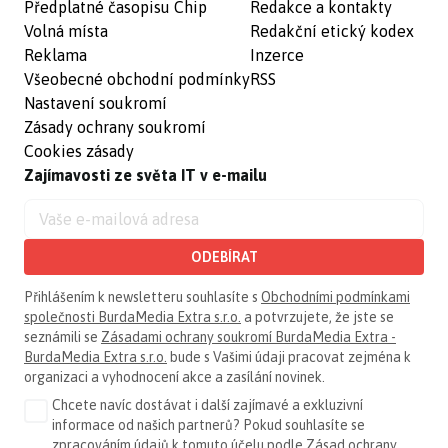
Předplatné časopisu Chip
Redakce a kontakty
Volná místa
Redakční etický kodex
Reklama
Inzerce
Všeobecné obchodní podmínky
RSS
Nastavení soukromí
Zásady ochrany soukromí
Cookies zásady
Zajímavosti ze světa IT v e-mailu
ODEBÍRAT
Přihlášením k newsletteru souhlasíte s
Obchodními podmínkami
společnosti BurdaMedia Extra s.r.o.
a potvrzujete, že jste se
seznámili se
Zásadami ochrany soukromí BurdaMedia Extra -
BurdaMedia Extra s.r.o.
bude s Vašimi údaji pracovat zejména k
organizaci a vyhodnocení akce a zasílání novinek.
Chcete navíc dostávat i další zajímavé a exkluzivní
informace od našich partnerů? Pokud souhlasíte se
zpracováním údajů k tomuto účelu podle
Zásad ochrany