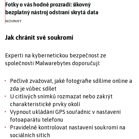
Fotky o vás hodně prozradí: šikovný bezplatný nástroj
Fotky o vás hodně prozradí: šikovný
bezplatný nástroj odstraní skrytá data
NOVINKY
Jak chránit své soukromí
Experti na kybernetickou bezpečnost ze
společnosti Malwarebytes doporučují:
Pečlivě zvažovat, jaké fotografie sdílíme online a
zda je vůbec sdílet
U citlivých snímků rozmazat nebo zakrýt
charakteristické prvky okolí
Vypnout ukládání GPS souřadnic v nastavení
fotoaparátu telefonu
Pravidelně kontrolovat nastavení soukromí na
sociálních sítích