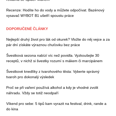
Recenze: Hodíte ho do vody a můžete odpočívat. Bazénový
vysavač WYBOT B1 ušetří spoustu práce
DOPORUČENÉ ČLÁNKY
Nejlepší druhý život pro lák od okurek? Vložte do něj vejce a za
pár dní získáte výraznou chuťovku bez práce
Švestková sezona nabízí víc než povidla. Vyzkoušejte 30
receptů, v nichž si švestky rozumí s mákem či marcipánem
Švestkové knedlíky z tvarohového těsta: Vyberte správný
tvaroh pro dokonalý výsledek
Proč se při vaření používá alkohol a kdy je vhodné zvolit
náhradu. Vždy se totiž neodpaří
Víkend pro sebe: 5 tipů kam vyrazit na festival, drink, rande a
do kina