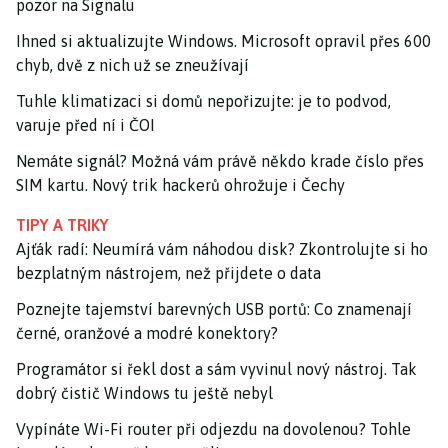
pozor na Signalu
Ihned si aktualizujte Windows. Microsoft opravil přes 600
chyb, dvě z nich už se zneužívají
Tuhle klimatizaci si domů nepořizujte: je to podvod,
varuje před ní i ČOI
Nemáte signál? Možná vám právě někdo krade číslo přes
SIM kartu. Nový trik hackerů ohrožuje i Čechy
TIPY A TRIKY
Ajťák radí: Neumírá vám náhodou disk? Zkontrolujte si ho
bezplatným nástrojem, než přijdete o data
Poznejte tajemství barevných USB portů: Co znamenají
černé, oranžové a modré konektory?
Programátor si řekl dost a sám vyvinul nový nástroj. Tak
dobrý čistič Windows tu ještě nebyl
Vypínáte Wi-Fi router při odjezdu na dovolenou? Tohle