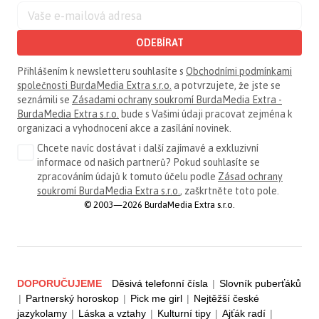
ODEBÍRAT
Přihlášením k newsletteru souhlasíte s
Obchodními podmínkami
společnosti BurdaMedia Extra s.r.o.
a potvrzujete, že jste se
seznámili se
Zásadami ochrany soukromí BurdaMedia Extra -
BurdaMedia Extra s.r.o.
bude s Vašimi údaji pracovat zejména k
organizaci a vyhodnocení akce a zasílání novinek.
Chcete navíc dostávat i další zajímavé a exkluzivní
informace od našich partnerů? Pokud souhlasíte se
zpracováním údajů k tomuto účelu podle
Zásad ochrany
soukromí BurdaMedia Extra s.r.o.
, zaškrtněte toto pole.
© 2003—2026 BurdaMedia Extra s.r.o.
DOPORUČUJEME
Děsivá telefonní čísla
|
Slovník puberťáků
|
Partnerský horoskop
|
Pick me girl
|
Nejtěžší české
jazykolamy
|
Láska a vztahy
|
Kulturní tipy
|
Ajťák radí
|