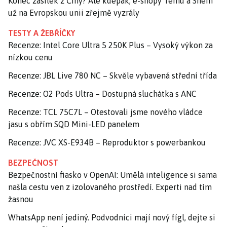
Konec zásilek z Číny? Ale kdepak, e-shopy Temu a Shein
už na Evropskou unii zřejmě vyzrály
TESTY A ŽEBŘÍČKY
Recenze: Intel Core Ultra 5 250K Plus – Vysoký výkon za
nízkou cenu
Recenze: JBL Live 780 NC – Skvěle vybavená střední třída
Recenze: O2 Pods Ultra – Dostupná sluchátka s ANC
Recenze: TCL 75C7L – Otestovali jsme nového vládce
jasu s obřím SQD Mini-LED panelem
Recenze: JVC XS-E934B – Reproduktor s powerbankou
BEZPEČNOST
Bezpečnostní fiasko v OpenAI: Umělá inteligence si sama
našla cestu ven z izolovaného prostředí. Experti nad tím
žasnou
WhatsApp není jediný. Podvodníci mají nový fígl, dejte si