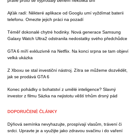
právě proto se vyprodaly během několika dní
Ajťák radí: Některé aplikace od Googlu umí vyždímat baterii
telefonu. Omezte jejich práci na pozadí
Téměř dokonalé chytré hodinky. Nová generace Samsung
Galaxy Watch Ultra2 odstranila nedostatky svého předchůdce
GTA 6 míří exkluzivně na Netflix. Na konci srpna se tam objeví
velká ukázka
Z Xboxu se stal investiční nástroj. Zítra se můžeme dozvědět,
jak se prodává GTA 6
Konec pohádky o bohatství z umělé inteligence? Slavný
investor z filmu Sázka na nejistotu věští trhům drsný pád
DOPORUČENÉ ČLÁNKY
Dýňová semínka nevyhazujte, prospívají vlasům, trávení či
srdci. Upravte je a využijte jako zdravou svačinu i do vaření