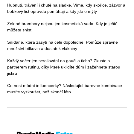
Hubnutí, trávení i chutě na sladké. Víme, kdy skořice, zázvor a
bobkový list opravdu pomáhají a kdy jde o mýty
Zelené brambory nejsou jen kosmetická vada. Kdy je ještě
můžete sníst
Snídaně, která zasytí na celé dopoledne: Pomůže správné
množství bílkovin a dostatek vlákniny
Každý večer jen scrollování na gauči a ticho? Zkuste s
partnerem rutinu, díky které uklidíte dům i zažehnete starou
jiskru
Co nosí módní influencerky? Následující barevné kombinace
musíte vyzkoušet, než skončí léto