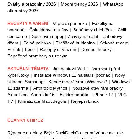
Svátky a prázdniny 2026
|
Módní trendy 2026
|
WhatsApp
alternativy 2026
RECEPTY A VAŘENÍ
Vepřová panenka
|
Fazolky na
smetaně
|
Čokoládové muffiny
|
Banánový chlebíček
|
Chili
con carne
|
Sportovní nápoj
|
Zálivky na salát
|
Jahodový
džem
|
Zelná polévka
|
Třešňová bublanina
|
Sekaná recept
|
Perník
|
Lečo
|
Recepty s rybízem
|
Domácí housky
|
Zapečené brambory s uzeným
AKTUÁLNÍ TÉMATA
Jak nastavit Wi-Fi
|
Varování před
kyberútoky
|
Instalace Windows 11 na starší počítač
|
Nový
skládací Samsung
|
Konec modré smrti Windows?
|
Windows
11 zdarma
|
Anthropic Mythos
|
Nouzové otevírání pračky
|
Aktualizace Androidu 16
|
Elektromobilita
|
iPhone 17
|
VLC
TV
|
Klimatizace Maoudegola
|
Nejlepší Linux
ČLÁNKY CHIP.CZ
Rýpanec do Mety. Brýle DuckDuckGo neumí vůbec nic, ale