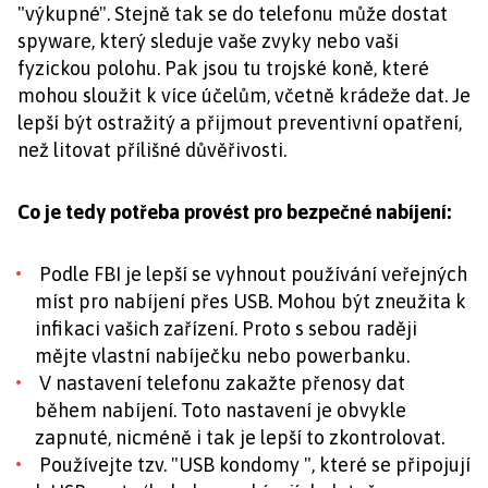
"výkupné". Stejně tak se do telefonu může dostat
spyware, který sleduje vaše zvyky nebo vaši
fyzickou polohu. Pak jsou tu trojské koně, které
mohou sloužit k více účelům, včetně krádeže dat. Je
lepší být ostražitý a přijmout preventivní opatření,
než litovat přílišné důvěřivosti.
Co je tedy potřeba provést pro bezpečné nabíjení:
Podle FBI je lepší se vyhnout používání veřejných
míst pro nabíjení přes USB. Mohou být zneužita k
infikaci vašich zařízení. Proto s sebou raději
mějte vlastní nabíječku nebo powerbanku.
V nastavení telefonu zakažte přenosy dat
během nabíjení. Toto nastavení je obvykle
zapnuté, nicméně i tak je lepší to zkontrolovat.
Používejte tzv. "USB kondomy ", které se připojují