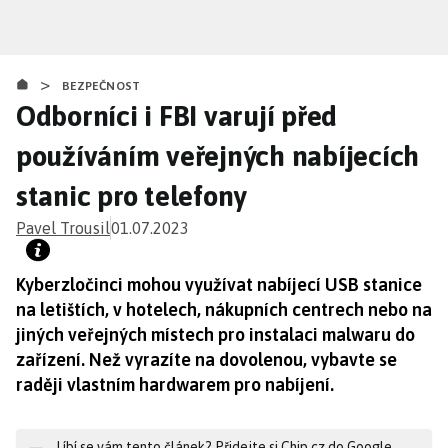
Přejít
k
hlavnímu
>
obsahu
BEZPEČNOST
Odborníci i FBI varují před
používáním veřejných nabíjecích
stanic pro telefony
Pavel Trousil
01.07.2023
Kyberzločinci mohou využívat nabíjecí USB stanice
na letištích, v hotelech, nákupních centrech nebo na
jiných veřejných místech pro instalaci malwaru do
zařízení. Než vyrazíte na dovolenou, vybavte se
raději vlastním hardwarem pro nabíjení.
Líbí se vám tento článek? Přidejte si Chip.cz do Google