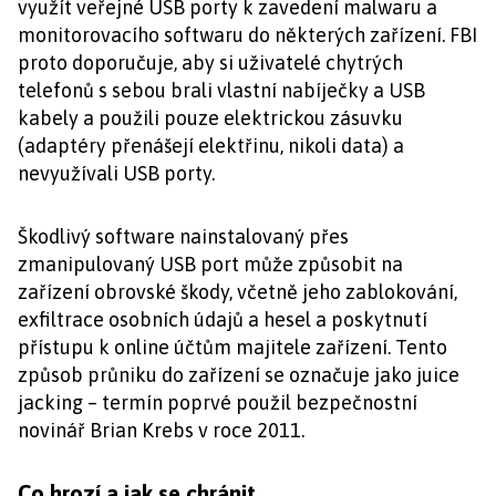
využít veřejné USB porty k zavedení malwaru a
monitorovacího softwaru do některých zařízení. FBI
proto doporučuje, aby si uživatelé chytrých
telefonů s sebou brali vlastní nabíječky a USB
kabely a použili pouze elektrickou zásuvku
(adaptéry přenášejí elektřinu, nikoli data) a
nevyužívali USB porty.
Škodlivý software nainstalovaný přes
zmanipulovaný USB port může způsobit na
zařízení obrovské škody, včetně jeho zablokování,
exfiltrace osobních údajů a hesel a poskytnutí
přístupu k online účtům majitele zařízení. Tento
způsob průniku do zařízení se označuje jako juice
jacking – termín poprvé použil bezpečnostní
novinář Brian Krebs v roce 2011.
Co hrozí a jak se chránit