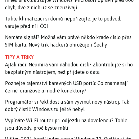
Ihned si aktualizujte Windows. Microsoft opravil přes 600
chyb, dvě z nich už se zneužívají
Tuhle klimatizaci si domů nepořizujte: je to podvod,
varuje před ní i ČOI
Nemáte signál? Možná vám právě někdo krade číslo přes
SIM kartu. Nový trik hackerů ohrožuje i Čechy
TIPY A TRIKY
Ajťák radí: Neumírá vám náhodou disk? Zkontrolujte si ho
bezplatným nástrojem, než přijdete o data
Poznejte tajemství barevných USB portů: Co znamenají
černé, oranžové a modré konektory?
Programátor si řekl dost a sám vyvinul nový nástroj. Tak
dobrý čistič Windows tu ještě nebyl
Vypínáte Wi-Fi router při odjezdu na dovolenou? Tohle
jsou důvody, proč byste měli