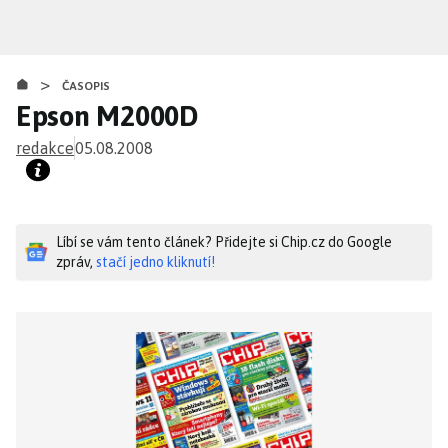
Přejít
k
hlavnímu
>
obsahu
ČASOPIS
Epson M2000D
redakce
05.08.2008
Líbí se vám tento článek? Přidejte si Chip.cz do Google
zpráv,
stačí jedno kliknutí!