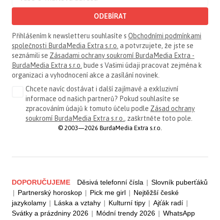
ODEBÍRAT
Přihlášením k newsletteru souhlasíte s
Obchodními podmínkami
společnosti BurdaMedia Extra s.r.o.
a potvrzujete, že jste se
seznámili se
Zásadami ochrany soukromí BurdaMedia Extra -
BurdaMedia Extra s.r.o.
bude s Vašimi údaji pracovat zejména k
organizaci a vyhodnocení akce a zasílání novinek.
Chcete navíc dostávat i další zajímavé a exkluzivní
informace od našich partnerů? Pokud souhlasíte se
zpracováním údajů k tomuto účelu podle
Zásad ochrany
soukromí BurdaMedia Extra s.r.o.
, zaškrtněte toto pole.
© 2003—2026 BurdaMedia Extra s.r.o.
DOPORUČUJEME
Děsivá telefonní čísla
|
Slovník puberťáků
|
Partnerský horoskop
|
Pick me girl
|
Nejtěžší české
jazykolamy
|
Láska a vztahy
|
Kulturní tipy
|
Ajťák radí
|
Svátky a prázdniny 2026
|
Módní trendy 2026
|
WhatsApp