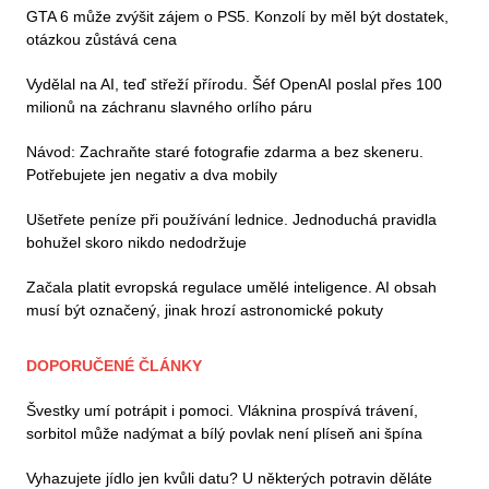
GTA 6 může zvýšit zájem o PS5. Konzolí by měl být dostatek,
otázkou zůstává cena
Vydělal na AI, teď střeží přírodu. Šéf OpenAI poslal přes 100
milionů na záchranu slavného orlího páru
Návod: Zachraňte staré fotografie zdarma a bez skeneru.
Potřebujete jen negativ a dva mobily
Ušetřete peníze při používání lednice. Jednoduchá pravidla
bohužel skoro nikdo nedodržuje
Začala platit evropská regulace umělé inteligence. AI obsah
musí být označený, jinak hrozí astronomické pokuty
DOPORUČENÉ ČLÁNKY
Švestky umí potrápit i pomoci. Vláknina prospívá trávení,
sorbitol může nadýmat a bílý povlak není plíseň ani špína
Vyhazujete jídlo jen kvůli datu? U některých potravin děláte