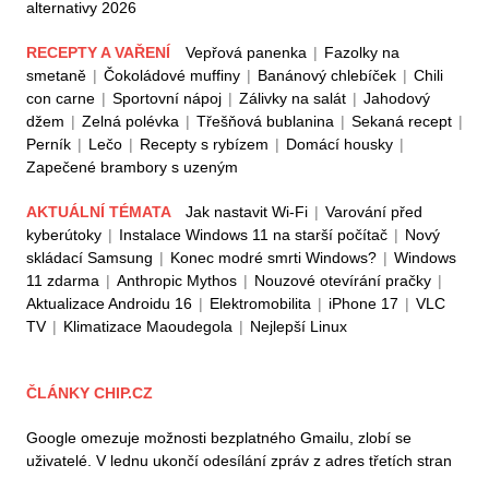
alternativy 2026
RECEPTY A VAŘENÍ
Vepřová panenka
|
Fazolky na
smetaně
|
Čokoládové muffiny
|
Banánový chlebíček
|
Chili
con carne
|
Sportovní nápoj
|
Zálivky na salát
|
Jahodový
džem
|
Zelná polévka
|
Třešňová bublanina
|
Sekaná recept
|
Perník
|
Lečo
|
Recepty s rybízem
|
Domácí housky
|
Zapečené brambory s uzeným
AKTUÁLNÍ TÉMATA
Jak nastavit Wi-Fi
|
Varování před
kyberútoky
|
Instalace Windows 11 na starší počítač
|
Nový
skládací Samsung
|
Konec modré smrti Windows?
|
Windows
11 zdarma
|
Anthropic Mythos
|
Nouzové otevírání pračky
|
Aktualizace Androidu 16
|
Elektromobilita
|
iPhone 17
|
VLC
TV
|
Klimatizace Maoudegola
|
Nejlepší Linux
ČLÁNKY CHIP.CZ
Google omezuje možnosti bezplatného Gmailu, zlobí se
uživatelé. V lednu ukončí odesílání zpráv z adres třetích stran