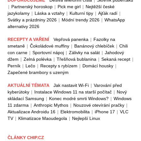
DOPORUČUJEME
Děsivá telefonní čísla
|
Slovník puberťáků
|
Partnerský horoskop
|
Pick me girl
|
Nejtěžší české
jazykolamy
|
Láska a vztahy
|
Kulturní tipy
|
Ajťák radí
|
Svátky a prázdniny 2026
|
Módní trendy 2026
|
WhatsApp
alternativy 2026
RECEPTY A VAŘENÍ
Vepřová panenka
|
Fazolky na
smetaně
|
Čokoládové muffiny
|
Banánový chlebíček
|
Chili
con carne
|
Sportovní nápoj
|
Zálivky na salát
|
Jahodový
džem
|
Zelná polévka
|
Třešňová bublanina
|
Sekaná recept
|
Perník
|
Lečo
|
Recepty s rybízem
|
Domácí housky
|
Zapečené brambory s uzeným
AKTUÁLNÍ TÉMATA
Jak nastavit Wi-Fi
|
Varování před
kyberútoky
|
Instalace Windows 11 na starší počítač
|
Nový
skládací Samsung
|
Konec modré smrti Windows?
|
Windows
11 zdarma
|
Anthropic Mythos
|
Nouzové otevírání pračky
|
Aktualizace Androidu 16
|
Elektromobilita
|
iPhone 17
|
VLC
TV
|
Klimatizace Maoudegola
|
Nejlepší Linux
ČLÁNKY CHIP.CZ