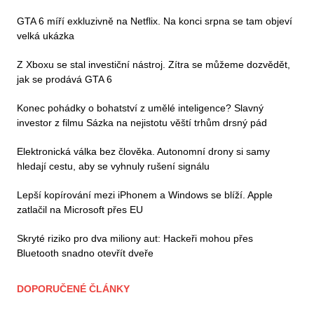
GTA 6 míří exkluzivně na Netflix. Na konci srpna se tam objeví
velká ukázka
Z Xboxu se stal investiční nástroj. Zítra se můžeme dozvědět,
jak se prodává GTA 6
Konec pohádky o bohatství z umělé inteligence? Slavný
investor z filmu Sázka na nejistotu věští trhům drsný pád
Elektronická válka bez člověka. Autonomní drony si samy
hledají cestu, aby se vyhnuly rušení signálu
Lepší kopírování mezi iPhonem a Windows se blíží. Apple
zatlačil na Microsoft přes EU
Skryté riziko pro dva miliony aut: Hackeři mohou přes
Bluetooth snadno otevřít dveře
DOPORUČENÉ ČLÁNKY