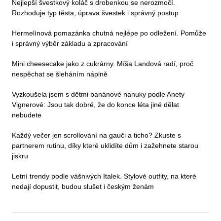
Nejlepší švestkový koláč s drobenkou se nerozmočí.
Rozhoduje typ těsta, úprava švestek i správný postup
Hermelínová pomazánka chutná nejlépe po odležení. Pomůže
i správný výběr základu a zpracování
Mini cheesecake jako z cukrárny. Míša Landová radí, proč
nespěchat se šleháním náplně
Vyzkoušela jsem s dětmi banánové nanuky podle Anety
Vignerové: Jsou tak dobré, že do konce léta jiné dělat
nebudete
Každý večer jen scrollování na gauči a ticho? Zkuste s
partnerem rutinu, díky které uklidíte dům i zažehnete starou
jiskru
Letní trendy podle vášnivých Italek. Stylové outfity, na které
nedají dopustit, budou slušet i českým ženám