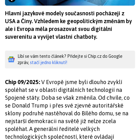
Hlavní jazykové modely současnosti pocházejí z
USA a Číny. Vzhledem ke geopolitickým změnám by
ale i Evropa měla prosazovat svou digitální
suverenitu a vyvíjet vlastní chatboty.
Líbí se vám tento článek? Přidejte si Chip.cz do Google
zpráv,
stačí jedno kliknutí!
Chip 09/2025:
V Evropě jsme byli dlouho zvyklí
spoléhat se v oblasti digitálních technologií na
Spojené státy. Doba se však změnila. Od chvíle, co
se Donald Trump i přes své zjevné autoritářské
sklony podruhé nastěhoval do Bílého domu, se na
nejstarší demokracii na světě již nelze zcela
spoléhat. A generální ředitelé velkých
technologických společností, které ovládají