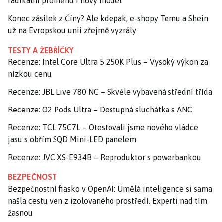
radikální proměnu i nový model
Konec zásilek z Číny? Ale kdepak, e-shopy Temu a Shein
už na Evropskou unii zřejmě vyzrály
TESTY A ŽEBŘÍČKY
Recenze: Intel Core Ultra 5 250K Plus – Vysoký výkon za
nízkou cenu
Recenze: JBL Live 780 NC – Skvěle vybavená střední třída
Recenze: O2 Pods Ultra – Dostupná sluchátka s ANC
Recenze: TCL 75C7L – Otestovali jsme nového vládce
jasu s obřím SQD Mini-LED panelem
Recenze: JVC XS-E934B – Reproduktor s powerbankou
BEZPEČNOST
Bezpečnostní fiasko v OpenAI: Umělá inteligence si sama
našla cestu ven z izolovaného prostředí. Experti nad tím
žasnou