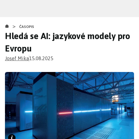
Přejít
k
hlavnímu
>
obsahu
ČASOPIS
Hledá se AI: jazykové modely pro
Evropu
Josef Mika
15.08.2025