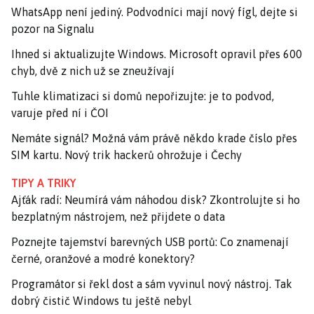
WhatsApp není jediný. Podvodníci mají nový fígl, dejte si
pozor na Signalu
Ihned si aktualizujte Windows. Microsoft opravil přes 600
chyb, dvě z nich už se zneužívají
Tuhle klimatizaci si domů nepořizujte: je to podvod,
varuje před ní i ČOI
Nemáte signál? Možná vám právě někdo krade číslo přes
SIM kartu. Nový trik hackerů ohrožuje i Čechy
TIPY A TRIKY
Ajťák radí: Neumírá vám náhodou disk? Zkontrolujte si ho
bezplatným nástrojem, než přijdete o data
Poznejte tajemství barevných USB portů: Co znamenají
černé, oranžové a modré konektory?
Programátor si řekl dost a sám vyvinul nový nástroj. Tak
dobrý čistič Windows tu ještě nebyl