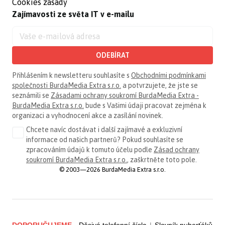
Cookies zásady
Zajímavosti ze světa IT v e-mailu
ODEBÍRAT
Přihlášením k newsletteru souhlasíte s
Obchodními podmínkami
společnosti BurdaMedia Extra s.r.o.
a potvrzujete, že jste se
seznámili se
Zásadami ochrany soukromí BurdaMedia Extra -
BurdaMedia Extra s.r.o.
bude s Vašimi údaji pracovat zejména k
organizaci a vyhodnocení akce a zasílání novinek.
Chcete navíc dostávat i další zajímavé a exkluzivní
informace od našich partnerů? Pokud souhlasíte se
zpracováním údajů k tomuto účelu podle
Zásad ochrany
soukromí BurdaMedia Extra s.r.o.
, zaškrtněte toto pole.
© 2003—2026 BurdaMedia Extra s.r.o.