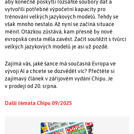
aby konečně poskytli rozsáhlé soubory dat a
vytvořili potřebné výpočetní kapacity pro
trénování velkých jazykových modelů. Tehdy se
však mnoho nestalo. Až nyní se začíná situace
měnit. Otázkou zůstává, kam přesně by nové
evropská cesta měla zavést. Začít soutěžit s tvůrci
velkých jazykových modelů je asi už pozdě.
Zajímá vás, jaké šance má současná Evropa ve
vývoji AI a chcete se dozvědět víc? Přečtěte si
zajímavý článek v zářijovém vydání Chipu. Je
v prodeji od 20. srpna.
Další témata Chipu 09/2025