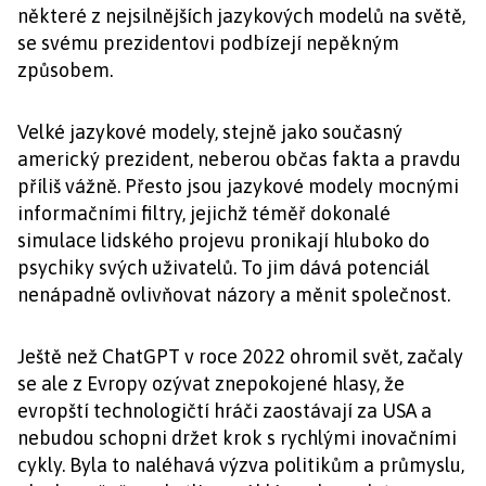
některé z nejsilnějších jazykových modelů na světě,
se svému prezidentovi podbízejí nepěkným
způsobem.
Velké jazykové modely, stejně jako současný
americký prezident, neberou občas fakta a pravdu
příliš vážně. Přesto jsou jazykové modely mocnými
informačními filtry, jejichž téměř dokonalé
simulace lidského projevu pronikají hluboko do
psychiky svých uživatelů. To jim dává potenciál
nenápadně ovlivňovat názory a měnit společnost.
Ještě než ChatGPT v roce 2022 ohromil svět, začaly
se ale z Evropy ozývat znepokojené hlasy, že
evropští technologičtí hráči zaostávají za USA a
nebudou schopni držet krok s rychlými inovačními
cykly. Byla to naléhavá výzva politikům a průmyslu,