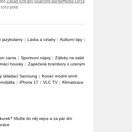
odle
Zásad ochrany soukromí BurdaMedia Extra
 toto pole.
é jazykolamy
|
Láska a vztahy
|
Kulturní tipy
|
con carne
|
Sportovní nápoj
|
Zálivky na salát
mácí housky
|
Zapečené brambory s uzeným
ý skládací Samsung
|
Konec modré smrti
omobilita
|
iPhone 17
|
VLC TV
|
Klimatizace
okurek? Vložte do něj vejce a za pár dní
práce