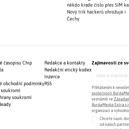
někdo krade číslo přes SIM ka
Nový trik hackerů ohrožuje i
Čechy
é časopisu Chip
Redakce a kontakty
Zajímavosti ze sv
ta
Redakční etický kodex
Inzerce
é obchodní podmínky
RSS
Přihlášením k newsle
 soukromí
společnosti BurdaMed
hrany soukromí
seznámili se
Zásadam
ásady
BurdaMedia Extra s.r
organizaci a vyhodnoc
Chcete navíc dos
od našich partn