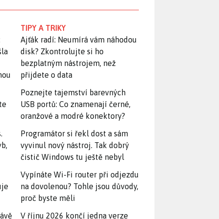
TIPY A TRIKY
:
Ajťák radí: Neumírá vám náhodou
šla
disk? Zkontrolujte si ho
bezplatným nástrojem, než
snou
přijdete o data
Poznejte tajemství barevných
te
USB portů: Co znamenají černé,
oranžové a modré konektory?
.
Programátor si řekl dost a sám
yb,
vyvinul nový nástroj. Tak dobrý
čistič Windows tu ještě nebyl
Vypínáte Wi-Fi router při odjezdu
uje
na dovolenou? Tohle jsou důvody,
proč byste měli
rávě
V říjnu 2026 končí jedna verze