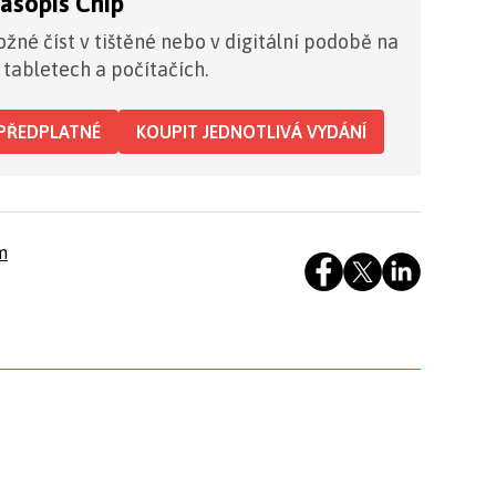
časopis Chip
žné číst v tištěné nebo v digitální podobě na
 tabletech a počítačích.
PŘEDPLATNÉ
KOUPIT JEDNOTLIVÁ VYDÁNÍ
m