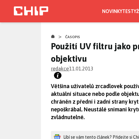
Přejít
k
NOVINKY
TESTY
Ž
hlavnímu
obsahu
>
ČASOPIS
Použití UV filtru jako 
objektivu
redakce
11.01.2013
Většina uživatelů zrcadlovek použív
aktuální situace nebo podle objektu
chráněn z přední i zadní strany kryt
nepoškrábal. Neustálé snímaní krytu
zvládnutelné.
Líbí se vám tento článek? Přidejte si C