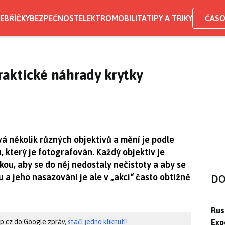
EBŘÍČKY
BEZPEČNOST
ELEKTROMOBILITA
TIPY A TRIKY
ČASO
praktické náhrady krytky
á několik různých objektivů a mění je podle
, který je fotografován. Každý objektiv je
kou, aby se do něj nedostaly nečistoty a aby se
 a jeho nasazování je ale v „akci“ často obtížně
DO
Ruso
Rus
Exp
hip.cz do Google zpráv,
stačí jedno kliknutí!