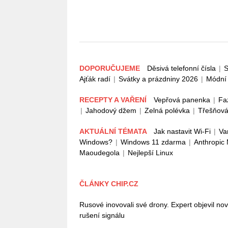
DOPORUČUJEME
Děsivá telefonní čísla
|
S
Ajťák radí
|
Svátky a prázdniny 2026
|
Módní 
RECEPTY A VAŘENÍ
Vepřová panenka
|
Fa
|
Jahodový džem
|
Zelná polévka
|
Třešňová
AKTUÁLNÍ TÉMATA
Jak nastavit Wi-Fi
|
Va
Windows?
|
Windows 11 zdarma
|
Anthropic
Maoudegola
|
Nejlepší Linux
ČLÁNKY CHIP.CZ
Rusové inovovali své drony. Expert objevil no
rušení signálu