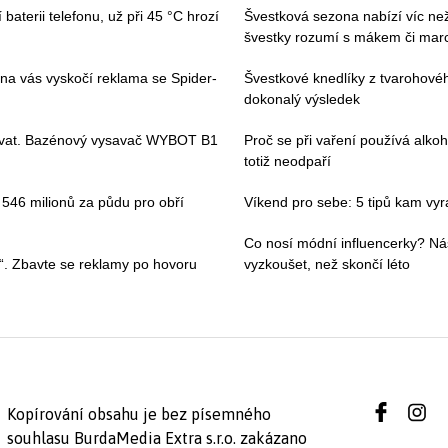
baterii telefonu, už při 45 °C hrozí
Švestková sezona nabízí víc než 
švestky rozumí s mákem či ma
 na vás vyskočí reklama se Spider-
Švestkové knedlíky z tvarohovéh
dokonalý výsledek
ívat. Bazénový vysavač WYBOT B1
Proč se při vaření používá alkoh
totiž neodpaří
i 546 milionů za půdu pro obří
Víkend pro sebe: 5 tipů kam vyraz
Co nosí módní influencerky? Ná
“. Zbavte se reklamy po hovoru
vyzkoušet, než skončí léto
Kopírování obsahu je bez písemného
souhlasu BurdaMedia Extra s.r.o. zakázano