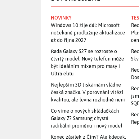
NOVINKY
TES
Windows 10 žije dál: Microsoft
Rec
nečekaně prodlužuje aktualizace
Plu
až do října 2027
ce
Řada Galaxy S27 se rozroste o
Rec
čtvrtý model. Nový telefon může
Skv
být ideálním mixem pro masy i
Rec
Ultra elitu
Dos
Nejlepším 3D tiskárnám vládne
Rec
česká značka. V porovnání vítězí
jsm
kvalitou, ale levná rozhodně není
SQD
Co víme o nových skládačkách
Rec
Galaxy Z? Samsung chystá
Rep
radikální proměnu i nový model
Konec zásilek z Číny? Ale kdepak,