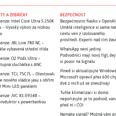
TY A ŽEBŘÍČKY
BEZPEČNOST
enze: Intel Core Ultra 5 250K
Bezpečnostní fiasko v OpenAI
s – Vysoký výkon za nízkou
Umělá inteligence si sama na
nu
cestu ven z izolovaného
prostředí. Experti nad tím ža
enze: JBL Live 780 NC –
ěle vybavená střední třída
WhatsApp není jediný.
Podvodníci mají nový fígl, dej
enze: O2 Pods Ultra –
si pozor na Signalu
tupná sluchátka s ANC
Ihned si aktualizujte Windows
enze: TCL 75C7L – Otestovali
Microsoft opravil přes 600 ch
e nového vládce jasu s obřím
dvě z nich už se zneužívají
 Mini-LED panelem
Tuhle klimatizaci si domů
enze: JVC XS-E934B –
nepořizujte: je to podvod, var
roduktor s powerbankou
před ní i ČOI
Nemáte signál? Možná vám p