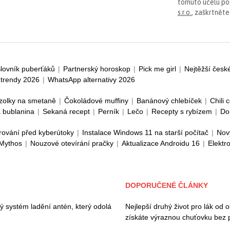
tomuto účelu p
s.r.o.
, zaškrtněte
lovník puberťáků
|
Partnerský horoskop
|
Pick me girl
|
Nejtěžší česk
trendy 2026
|
WhatsApp alternativy 2026
zolky na smetaně
|
Čokoládové muffiny
|
Banánový chlebíček
|
Chili 
 bublanina
|
Sekaná recept
|
Perník
|
Lečo
|
Recepty s rybízem
|
Do
rování před kyberútoky
|
Instalace Windows 11 na starší počítač
|
Nov
 Mythos
|
Nouzové otevírání pračky
|
Aktualizace Androidu 16
|
Elektr
DOPORUČENÉ ČLÁNKY
vý systém ladění antén, který odolá
Nejlepší druhý život pro lák od 
získáte výraznou chuťovku bez 