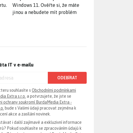
rtu.
Windows 11. Ověřte si, že máte
jinou a nebudete mít problém
ěta IT v e-mailu
ODEBÍRAT
tteru souhlasíte s
Obchodními podmínkami
ia Extra s.r.o.
a potvrzujete, že jste se
i ochrany soukromí BurdaMedia Extra -
.o.
bude s Vašimi údaji pracovat zejména k
ení akce a zasílání novinek.
távat i další zajímavé a exkluzivní informace
erů? Pokud souhlasíte se zpracováním údajů k