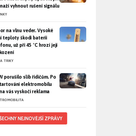
snaží vyhnout rušení signálu
INKY
r na vlnu veder. Vysoké letní teploty škodí baterii telefonu, už
or na vlnu veder. Vysoké
í teploty škodí baterii
fonu, už při 45 °C hrozí její
kození
 A TRIKY
 porušilo slib řidičům. Po nastartování elektromobilu iX3 na 
 porušilo slib řidičům. Po
tartování elektromobilu
 na vás vyskočí reklama
KTROMOBILITA
ŠECHNY NEJNOVĚJŠÍ ZPRÁVY