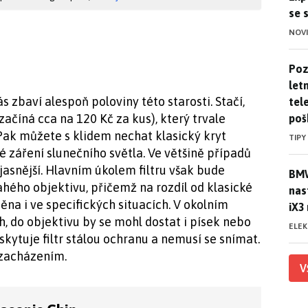
se 
NOV
Pozo
Poz
letn
s zbaví alespoň poloviny této starosti. Stačí,
tele
 začíná cca na 120 Kč za kus), který trvale
poš
 Pak můžete s klidem nechat klasický kryt
TIPY
vé záření slunečního světla. Ve většině případů
 jasnější. Hlavním úkolem filtru však bude
BMW
BMW
hého objektivu, přičemž na rozdíl od klasické
nas
na i ve specifických situacích. V okolním
iX3
, do objektivu by se mohl dostat i písek nebo
ELE
skytuje filtr stálou ochranu a nemusí se snímat.
 zacházením.
V