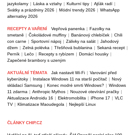
jazykolamy
|
Láska a vztahy
|
Kulturní tipy
|
Ajťák radí
|
Svátky a prázdniny 2026
|
Módní trendy 2026
|
WhatsApp
alternativy 2026
RECEPTY A VAŘENÍ
Vepřová panenka
|
Fazolky na
smetaně
|
Čokoládové muffiny
|
Banánový chlebíček
|
Chili
con carne
|
Sportovní nápoj
|
Zálivky na salát
|
Jahodový
džem
|
Zelná polévka
|
Třešňová bublanina
|
Sekaná recept
|
Perník
|
Lečo
|
Recepty s rybízem
|
Domácí housky
|
Zapečené brambory s uzeným
AKTUÁLNÍ TÉMATA
Jak nastavit Wi-Fi
|
Varování před
kyberútoky
|
Instalace Windows 11 na starší počítač
|
Nový
skládací Samsung
|
Konec modré smrti Windows?
|
Windows
11 zdarma
|
Anthropic Mythos
|
Nouzové otevírání pračky
|
Aktualizace Androidu 16
|
Elektromobilita
|
iPhone 17
|
VLC
TV
|
Klimatizace Maoudegola
|
Nejlepší Linux
ČLÁNKY CHIP.CZ