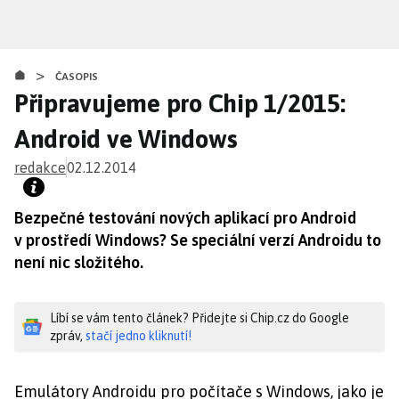
Přejít
k
hlavnímu
>
obsahu
ČASOPIS
Připravujeme pro Chip 1/2015:
Android ve Windows
redakce
02.12.2014
Bezpečné testování nových aplikací pro Android
v prostředí Windows? Se speciální verzí Androidu to
není nic složitého.
Líbí se vám tento článek? Přidejte si Chip.cz do Google
zpráv,
stačí jedno kliknutí!
Emulátory Androidu pro počítače s Windows, jako je