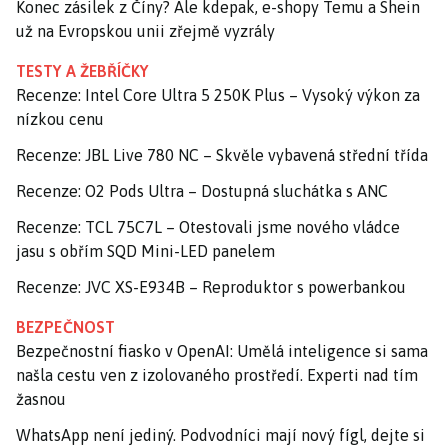
Konec zásilek z Číny? Ale kdepak, e-shopy Temu a Shein
už na Evropskou unii zřejmě vyzrály
TESTY A ŽEBŘÍČKY
Recenze: Intel Core Ultra 5 250K Plus – Vysoký výkon za
nízkou cenu
Recenze: JBL Live 780 NC – Skvěle vybavená střední třída
Recenze: O2 Pods Ultra – Dostupná sluchátka s ANC
Recenze: TCL 75C7L – Otestovali jsme nového vládce
jasu s obřím SQD Mini-LED panelem
Recenze: JVC XS-E934B – Reproduktor s powerbankou
BEZPEČNOST
Bezpečnostní fiasko v OpenAI: Umělá inteligence si sama
našla cestu ven z izolovaného prostředí. Experti nad tím
žasnou
WhatsApp není jediný. Podvodníci mají nový fígl, dejte si