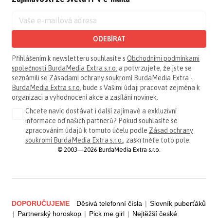
ODEBÍRAT
Přihlášením k newsletteru souhlasíte s
Obchodními podmínkami
společnosti BurdaMedia Extra s.r.o.
a potvrzujete, že jste se
seznámili se
Zásadami ochrany soukromí BurdaMedia Extra -
BurdaMedia Extra s.r.o.
bude s Vašimi údaji pracovat zejména k
organizaci a vyhodnocení akce a zasílání novinek.
Chcete navíc dostávat i další zajímavé a exkluzivní
informace od našich partnerů? Pokud souhlasíte se
zpracováním údajů k tomuto účelu podle
Zásad ochrany
soukromí BurdaMedia Extra s.r.o.
, zaškrtněte toto pole.
© 2003—2026 BurdaMedia Extra s.r.o.
DOPORUČUJEME
Děsivá telefonní čísla
|
Slovník puberťáků
|
Partnerský horoskop
|
Pick me girl
|
Nejtěžší české