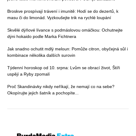
Broskve prospívají trávení i imunitě: Hodí se do dezertů, k
masu či do limonád. Vyzkoušejte trik na rychlé loupání
Skvělé dýňové lívance s podmáslovou omáčkou: Ochutnejte
dýni hokaido podle Marka Fichtnera
Jak snadno ochutit mdlý meloun: Pomůže citron, obyčejná sůl i
kombinace několika dalších surovin
Týdenní horoskop od 10. srpna: Lvům se obrací život, Štíři
uspějí a Ryby zpomalí
Proč Skandinávky nikdy neříkají, že nemají co na sebe?
Okopírujte jejich šatník a pochopíte...