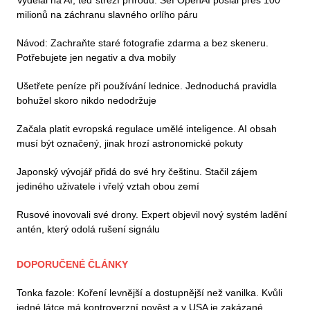
Vydělal na AI, teď střeží přírodu. Šéf OpenAI poslal přes 100
milionů na záchranu slavného orlího páru
Návod: Zachraňte staré fotografie zdarma a bez skeneru.
Potřebujete jen negativ a dva mobily
Ušetřete peníze při používání lednice. Jednoduchá pravidla
bohužel skoro nikdo nedodržuje
Začala platit evropská regulace umělé inteligence. AI obsah
musí být označený, jinak hrozí astronomické pokuty
Japonský vývojář přidá do své hry češtinu. Stačil zájem
jediného uživatele i vřelý vztah obou zemí
Rusové inovovali své drony. Expert objevil nový systém ladění
antén, který odolá rušení signálu
DOPORUČENÉ ČLÁNKY
Tonka fazole: Koření levnější a dostupnější než vanilka. Kvůli
jedné látce má kontroverzní pověst a v USA je zakázané