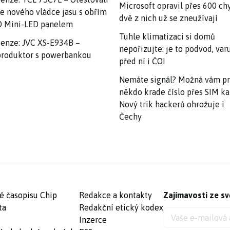
Microsoft opravil přes 600 ch
e nového vládce jasu s obřím
dvě z nich už se zneužívají
 Mini-LED panelem
Tuhle klimatizaci si domů
enze: JVC XS-E934B –
nepořizujte: je to podvod, var
roduktor s powerbankou
před ní i ČOI
Nemáte signál? Možná vám p
někdo krade číslo přes SIM ka
Nový trik hackerů ohrožuje i
Čechy
é časopisu Chip
Redakce a kontakty
Zajímavosti ze sv
ta
Redakční etický kodex
Inzerce