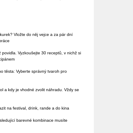
okurek? Vložte do něj vejce a za pár dní
práce
povidla. Vyzkoušejte 30 receptů, v nichž si
rcipánem
o těsta: Vyberte správný tvaroh pro
ol a kdy je vhodné zvolit náhradu. Vždy se
it na festival, drink, rande a do kina
sledující barevné kombinace musíte