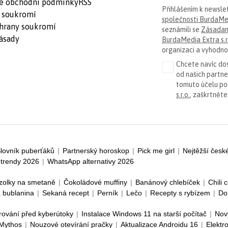
é obchodní podmínky
RSS
Přihlášením k newsle
 soukromí
společnosti BurdaMed
hrany soukromí
seznámili se
Zásadam
ásady
BurdaMedia Extra s.r
organizaci a vyhodnoc
Chcete navíc dos
od našich partn
tomuto účelu p
s.r.o.
, zaškrtněte
lovník puberťáků
|
Partnerský horoskop
|
Pick me girl
|
Nejtěžší česk
trendy 2026
|
WhatsApp alternativy 2026
zolky na smetaně
|
Čokoládové muffiny
|
Banánový chlebíček
|
Chili 
 bublanina
|
Sekaná recept
|
Perník
|
Lečo
|
Recepty s rybízem
|
Do
rování před kyberútoky
|
Instalace Windows 11 na starší počítač
|
Nov
 Mythos
|
Nouzové otevírání pračky
|
Aktualizace Androidu 16
|
Elektr