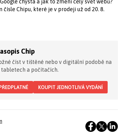
y Google chystá a jak to změní celý svět webů?
čísle Chipu, které je v prodeji už od 20. 8.
časopis Chip
žné číst v tištěné nebo v digitální podobě na
 tabletech a počítačích.
PŘEDPLATNÉ
KOUPIT JEDNOTLIVÁ VYDÁNÍ
m