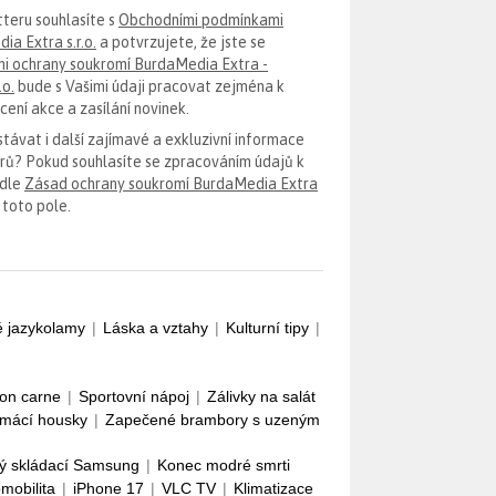
tteru souhlasíte s
Obchodními podmínkami
ia Extra s.r.o.
a potvrzujete, že jste se
i ochrany soukromí BurdaMedia Extra -
.o.
bude s Vašimi údaji pracovat zejména k
ení akce a zasílání novinek.
távat i další zajímavé a exkluzivní informace
erů? Pokud souhlasíte se zpracováním údajů k
odle
Zásad ochrany soukromí BurdaMedia Extra
 toto pole.
é jazykolamy
|
Láska a vztahy
|
Kulturní tipy
|
con carne
|
Sportovní nápoj
|
Zálivky na salát
mácí housky
|
Zapečené brambory s uzeným
ý skládací Samsung
|
Konec modré smrti
omobilita
|
iPhone 17
|
VLC TV
|
Klimatizace