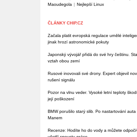
Maoudegola
|
Nejlepší Linux
ČLÁNKY CHIP.CZ
Začala platit evropská regulace umělé intelig
jinak hrozí astronomické pokuty
Japonský vývojář přidá do své hry češtinu. Stač
vztah obou zemí
Rusové inovovali své drony. Expert objevil no
rušení signálu
Pozor na vlnu veder. Vysoké letní teploty škodí 
její poškození
BMW porušilo starý slib. Po nastartování auta
Manem
Recenze: Hodíte ho do vody a můžete odpoč
ušetří spoustu práce