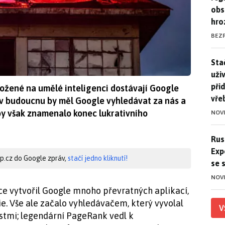
obs
hro
BEZ
Stač
Sta
uži
při
ožené na umělé inteligenci dostávají Google
vře
í: v budoucnu by měl Google vyhledávat za nás a
by však znamenalo konec lukrativního
NOV
Ruso
Rus
Exp
hip.cz do Google zpráv,
stačí jedno kliknutí!
se 
NOV
ce vytvořil Google mnoho převratných aplikací,
ie. Vše ale začalo vyhledávačem, který vyvolal
V
stmi; legendární PageRank vedl k