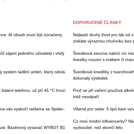
DOPORUČENÉ ČLÁNKY
ence. AI obsah musí být označený,
Nejlepší druhý život pro lák od 
získáte výraznou chuťovku bez 
il zájem jediného uživatele i vřelý
Švestková sezona nabízí víc než 
švestky rozumí s mákem či ma
vý systém ladění antén, který odolá
Švestkové knedlíky z tvarohovéh
dokonalý výsledek
baterii telefonu, už při 45 °C hrozí
Proč se při vaření používá alkoh
totiž neodpaří
 na vás vyskočí reklama se Spider-
Víkend pro sebe: 5 tipů kam vyraz
Co nosí módní influencerky? Ná
ívat. Bazénový vysavač WYBOT B1
vyzkoušet, než skončí léto