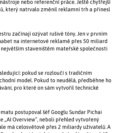
ástroje nebo referenční práce. Ještě chytřejší
, který natrvalo změnil reklamní trh a přinesl
tru začínají ozývat rušivé tóny. Jen v prvním
phabet na internetové reklamě přes 50 miliard
la největším staveništěm mateřské společnosti
ledující: pokud se rozloučí s tradičním
obchodní model. Pokud to neudělá, předběhne ho
vání, pro které on sám vytvořil technické
lematu postupoval šéf Googlu Sundar Pichai
 „AI Overview“, neboli přehled vytvořený
ale má celosvětově přes 2 miliardy uživatelů. A