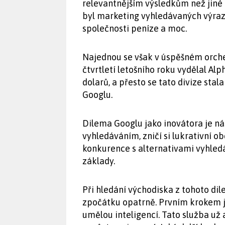
relevantnějším výsledkům než jiné n
byl marketing vyhledávaných výrazů
společnosti peníze a moc.
Najednou se však v úspěšném orches
čtvrtletí letošního roku vydělal Al
dolarů, a přesto se tato divize sta
Googlu.
Dilema Googlu jako inovátora je nás
vyhledáváním, zničí si lukrativní 
konkurence s alternativami vyhledá
základy.
Při hledání východiska z tohoto di
zpočátku opatrně. Prvním krokem je
umělou inteligencí. Tato služba už 