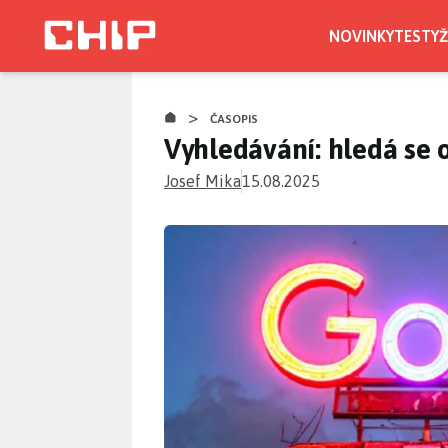
Přejít
k
NOVINKY
TESTY
Ž
hlavnímu
obsahu
>
ČASOPIS
Vyhledávání: hledá se
Josef Mika
15.08.2025