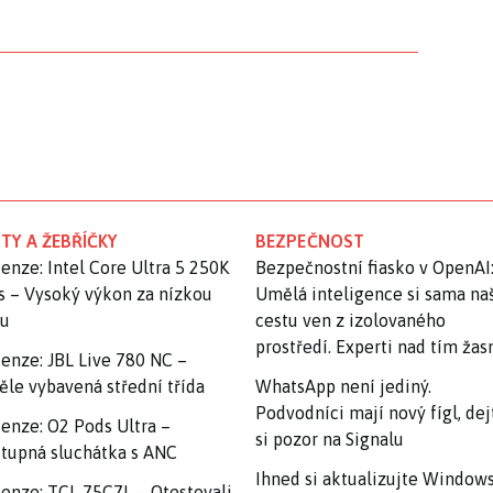
TY A ŽEBŘÍČKY
BEZPEČNOST
enze: Intel Core Ultra 5 250K
Bezpečnostní fiasko v OpenAI
s – Vysoký výkon za nízkou
Umělá inteligence si sama na
nu
cestu ven z izolovaného
prostředí. Experti nad tím ža
enze: JBL Live 780 NC –
ěle vybavená střední třída
WhatsApp není jediný.
Podvodníci mají nový fígl, dej
enze: O2 Pods Ultra –
si pozor na Signalu
tupná sluchátka s ANC
Ihned si aktualizujte Windows
enze: TCL 75C7L – Otestovali