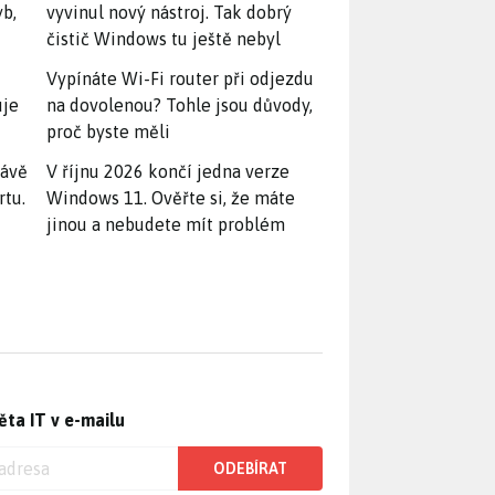
yb,
vyvinul nový nástroj. Tak dobrý
čistič Windows tu ještě nebyl
Vypínáte Wi-Fi router při odjezdu
uje
na dovolenou? Tohle jsou důvody,
proč byste měli
rávě
V říjnu 2026 končí jedna verze
rtu.
Windows 11. Ověřte si, že máte
jinou a nebudete mít problém
ěta IT v e-mailu
ODEBÍRAT