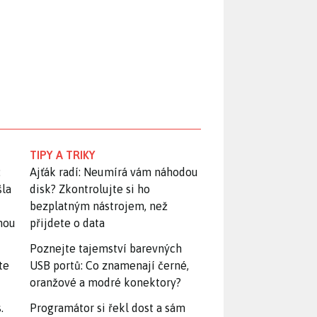
TIPY A TRIKY
:
Ajťák radí: Neumírá vám náhodou
šla
disk? Zkontrolujte si ho
bezplatným nástrojem, než
snou
přijdete o data
Poznejte tajemství barevných
te
USB portů: Co znamenají černé,
oranžové a modré konektory?
.
Programátor si řekl dost a sám