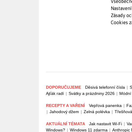
Všeobecn
Nastavení
Zásady oc
Cookies z
DOPORUČUJEME
Děsivá telefonní čísla
|
S
Ajťák radí
|
Svátky a prázdniny 2026
|
Módní 
RECEPTY A VAŘENÍ
Vepřová panenka
|
Fa
|
Jahodový džem
|
Zelná polévka
|
Třešňová
AKTUÁLNÍ TÉMATA
Jak nastavit Wi-Fi
|
Va
Windows?
|
Windows 11 zdarma
|
Anthropic