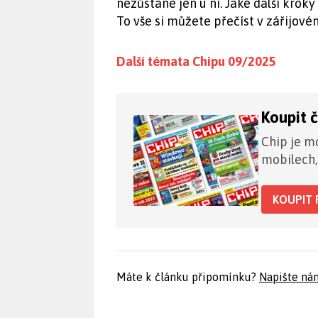
nezůstane jen u ní. Jaké další krok
To vše si můžete přečíst v zářijovém 
Další témata Chipu 09/2025
Koupit 
Chip je mo
mobilech,
KOUPIT 
Máte k článku připomínku?
Napište ná