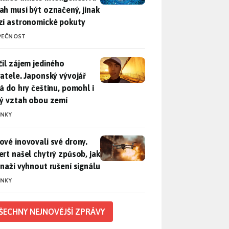
ah musí být označený, jinak
zí astronomické pokuty
PEČNOST
il zájem jediného uživatele. Japonský vývojář přidá do hry češ
čil zájem jediného
vatele. Japonský vývojář
dá do hry češtinu, pomohl i
lý vztah obou zemí
INKY
vé inovovali své drony. Expert našel chytrý způsob, jak se sna
ové inovovali své drony.
ert našel chytrý způsob, jak
snaží vyhnout rušení signálu
INKY
ŠECHNY NEJNOVĚJŠÍ ZPRÁVY