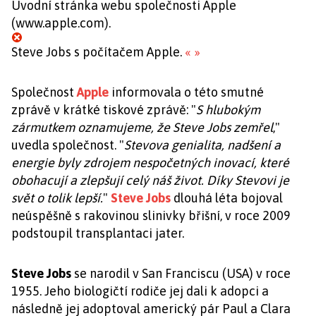
Úvodní stránka webu společnosti Apple
(www.apple.com).
Steve Jobs s počítačem Apple.
«
»
Společnost
Apple
informovala o této smutné
zprávě v krátké tiskové zprávě: "
S hlubokým
zármutkem oznamujeme, že Steve Jobs zemřel
,"
uvedla společnost. "
Stevova genialita, nadšení a
energie byly zdrojem nespočetných inovací, které
obohacují a zlepšují celý náš život. Díky Stevovi je
svět o tolik lepší.
"
Steve Jobs
dlouhá léta bojoval
neúspěšně s rakovinou slinivky břišní, v roce 2009
podstoupil transplantaci jater.
Steve Jobs
se narodil v San Franciscu (USA) v roce
1955. Jeho biologičtí rodiče jej dali k adopci a
následně jej adoptoval americký pár Paul a Clara