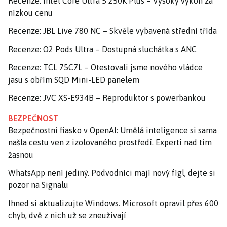
Recenze: Intel Core Ultra 5 250K Plus – Vysoký výkon za
nízkou cenu
Recenze: JBL Live 780 NC – Skvěle vybavená střední třída
Recenze: O2 Pods Ultra – Dostupná sluchátka s ANC
Recenze: TCL 75C7L – Otestovali jsme nového vládce
jasu s obřím SQD Mini-LED panelem
Recenze: JVC XS-E934B – Reproduktor s powerbankou
BEZPEČNOST
Bezpečnostní fiasko v OpenAI: Umělá inteligence si sama
našla cestu ven z izolovaného prostředí. Experti nad tím
žasnou
WhatsApp není jediný. Podvodníci mají nový fígl, dejte si
pozor na Signalu
Ihned si aktualizujte Windows. Microsoft opravil přes 600
chyb, dvě z nich už se zneužívají