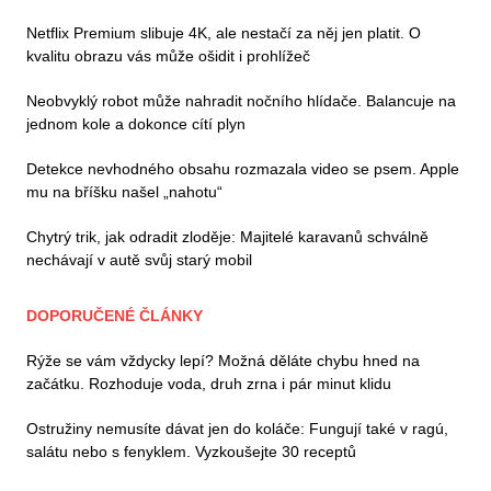
Netflix Premium slibuje 4K, ale nestačí za něj jen platit. O
kvalitu obrazu vás může ošidit i prohlížeč
Neobvyklý robot může nahradit nočního hlídače. Balancuje na
jednom kole a dokonce cítí plyn
Detekce nevhodného obsahu rozmazala video se psem. Apple
mu na bříšku našel „nahotu“
Chytrý trik, jak odradit zloděje: Majitelé karavanů schválně
nechávají v autě svůj starý mobil
DOPORUČENÉ ČLÁNKY
Rýže se vám vždycky lepí? Možná děláte chybu hned na
začátku. Rozhoduje voda, druh zrna i pár minut klidu
Ostružiny nemusíte dávat jen do koláče: Fungují také v ragú,
salátu nebo s fenyklem. Vyzkoušejte 30 receptů