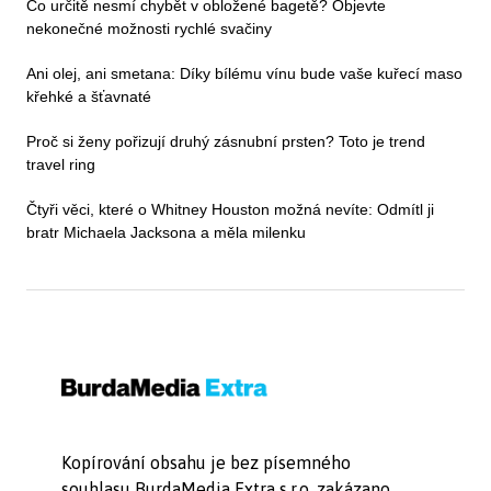
Co určitě nesmí chybět v obložené bagetě? Objevte
nekonečné možnosti rychlé svačiny
Ani olej, ani smetana: Díky bílému vínu bude vaše kuřecí maso
křehké a šťavnaté
Proč si ženy pořizují druhý zásnubní prsten? Toto je trend
travel ring
Čtyři věci, které o Whitney Houston možná nevíte: Odmítl ji
bratr Michaela Jacksona a měla milenku
Kopírování obsahu je bez písemného
souhlasu BurdaMedia Extra s.r.o. zakázano