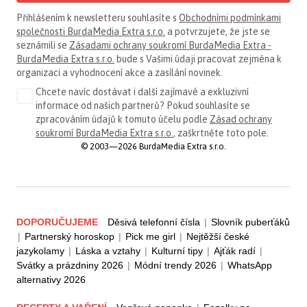
Přihlášením k newsletteru souhlasíte s
Obchodními podmínkami
společnosti BurdaMedia Extra s.r.o.
a potvrzujete, že jste se
seznámili se
Zásadami ochrany soukromí BurdaMedia Extra -
BurdaMedia Extra s.r.o.
bude s Vašimi údaji pracovat zejména k
organizaci a vyhodnocení akce a zasílání novinek.
Chcete navíc dostávat i další zajímavé a exkluzivní
informace od našich partnerů? Pokud souhlasíte se
zpracováním údajů k tomuto účelu podle
Zásad ochrany
soukromí BurdaMedia Extra s.r.o.
, zaškrtněte toto pole.
© 2003—2026 BurdaMedia Extra s.r.o.
DOPORUČUJEME
Děsivá telefonní čísla
|
Slovník puberťáků
|
Partnerský horoskop
|
Pick me girl
|
Nejtěžší české
jazykolamy
|
Láska a vztahy
|
Kulturní tipy
|
Ajťák radí
|
Svátky a prázdniny 2026
|
Módní trendy 2026
|
WhatsApp
alternativy 2026