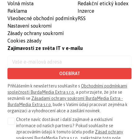
Volná místa
Redakční etický kodex
Reklama
Inzerce
Všeobecné obchodní podmínky
RSS
Nastavení soukromí
Zásady ochrany soukromí
Cookies zásady
Zajímavosti ze světa IT v e-mailu
ODEBÍRAT
Přihlášením k newsletteru souhlasíte s
Obchodními podmínkami
společnosti BurdaMedia Extra s.r.o.
a potvrzujete, že jste se
seznámili se
Zásadami ochrany soukromí BurdaMedia Extra -
BurdaMedia Extra s.r.o.
bude s Vašimi údaji pracovat zejména k
organizaci a vyhodnocení akce a zasílání novinek.
Chcete navíc dostávat i další zajímavé a exkluzivní
informace od našich partnerů? Pokud souhlasíte se
zpracováním údajů k tomuto účelu podle
Zásad ochrany
soukromí BurdaMedia Extra s.r.o.
, zaškrtněte toto pole.