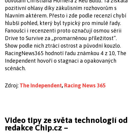
odvolání Christiana Hornera z Red Bullu. Ta získala
pozitivní ohlasy díky zákulisním rozhovorům s
hlavním aktérem. Přesto i zde podle recenzí chybí
hlubší pohled, který byl typický pro minulé řady.
Fanoušci i recenzenti proto označují osmou sérii
Drive to Survive za „promarněnou příležitost“.
Show podle nich ztrácí ostrost a původní kouzlo.
RacingNews365 hodnotí řadu známkou 4 z 10, The
Independent hovoří o stagnaci a opakovaných
scénách.
Zdroj:
The Independent
,
Racing News 365
Video tipy ze světa technologií od
redakce Chip.cz –