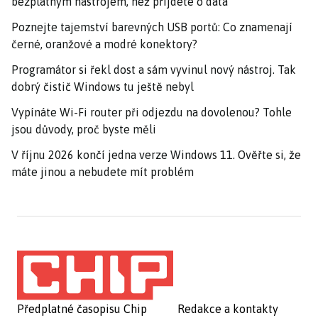
bezplatným nástrojem, než přijdete o data
Poznejte tajemství barevných USB portů: Co znamenají
černé, oranžové a modré konektory?
Programátor si řekl dost a sám vyvinul nový nástroj. Tak
dobrý čistič Windows tu ještě nebyl
Vypínáte Wi-Fi router při odjezdu na dovolenou? Tohle
jsou důvody, proč byste měli
V říjnu 2026 končí jedna verze Windows 11. Ověřte si, že
máte jinou a nebudete mít problém
Předplatné časopisu Chip
Redakce a kontakty