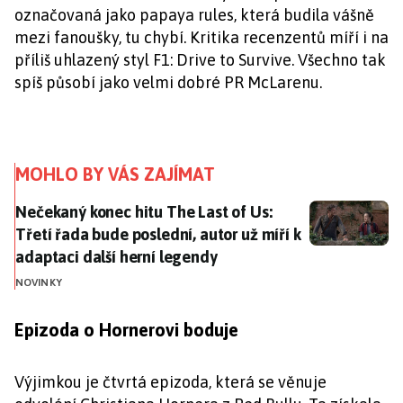
označovaná jako papaya rules, která budila vášně
mezi fanoušky, tu chybí. Kritika recenzentů míří i na
příliš uhlazený styl F1: Drive to Survive. Všechno tak
spíš působí jako velmi dobré PR McLarenu.
MOHLO BY VÁS ZAJÍMAT
Nečekaný konec hitu The Last of Us: Třetí řada bude p
Nečekaný konec hitu The Last of Us:
Třetí řada bude poslední, autor už míří k
adaptaci další herní legendy
NOVINKY
Epizoda o Hornerovi boduje
Výjimkou je čtvrtá epizoda, která se věnuje