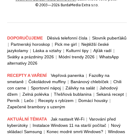
© 2003—2026 BurdaMedia Extra s.r.o.
DOPORUČUJEME
Děsivá telefonní čísla
|
Slovník puberťáků
|
Partnerský horoskop
|
Pick me girl
|
Nejtěžší české
jazykolamy
|
Láska a vztahy
|
Kulturní tipy
|
Ajťák radí
|
Svátky a prázdniny 2026
|
Módní trendy 2026
|
WhatsApp
alternativy 2026
RECEPTY A VAŘENÍ
Vepřová panenka
|
Fazolky na
smetaně
|
Čokoládové muffiny
|
Banánový chlebíček
|
Chili
con carne
|
Sportovní nápoj
|
Zálivky na salát
|
Jahodový
džem
|
Zelná polévka
|
Třešňová bublanina
|
Sekaná recept
|
Perník
|
Lečo
|
Recepty s rybízem
|
Domácí housky
|
Zapečené brambory s uzeným
AKTUÁLNÍ TÉMATA
Jak nastavit Wi-Fi
|
Varování před
kyberútoky
|
Instalace Windows 11 na starší počítač
|
Nový
skládací Samsung
|
Konec modré smrti Windows?
|
Windows