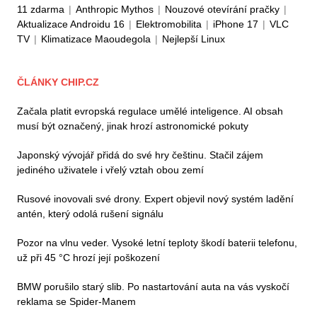
11 zdarma
|
Anthropic Mythos
|
Nouzové otevírání pračky
|
Aktualizace Androidu 16
|
Elektromobilita
|
iPhone 17
|
VLC
TV
|
Klimatizace Maoudegola
|
Nejlepší Linux
ČLÁNKY CHIP.CZ
Začala platit evropská regulace umělé inteligence. AI obsah
musí být označený, jinak hrozí astronomické pokuty
Japonský vývojář přidá do své hry češtinu. Stačil zájem
jediného uživatele i vřelý vztah obou zemí
Rusové inovovali své drony. Expert objevil nový systém ladění
antén, který odolá rušení signálu
Pozor na vlnu veder. Vysoké letní teploty škodí baterii telefonu,
už při 45 °C hrozí její poškození
BMW porušilo starý slib. Po nastartování auta na vás vyskočí
reklama se Spider-Manem