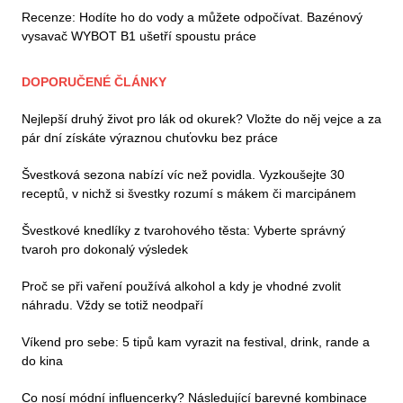
Recenze: Hodíte ho do vody a můžete odpočívat. Bazénový
vysavač WYBOT B1 ušetří spoustu práce
DOPORUČENÉ ČLÁNKY
Nejlepší druhý život pro lák od okurek? Vložte do něj vejce a za
pár dní získáte výraznou chuťovku bez práce
Švestková sezona nabízí víc než povidla. Vyzkoušejte 30
receptů, v nichž si švestky rozumí s mákem či marcipánem
Švestkové knedlíky z tvarohového těsta: Vyberte správný
tvaroh pro dokonalý výsledek
Proč se při vaření používá alkohol a kdy je vhodné zvolit
náhradu. Vždy se totiž neodpaří
Víkend pro sebe: 5 tipů kam vyrazit na festival, drink, rande a
do kina
Co nosí módní influencerky? Následující barevné kombinace