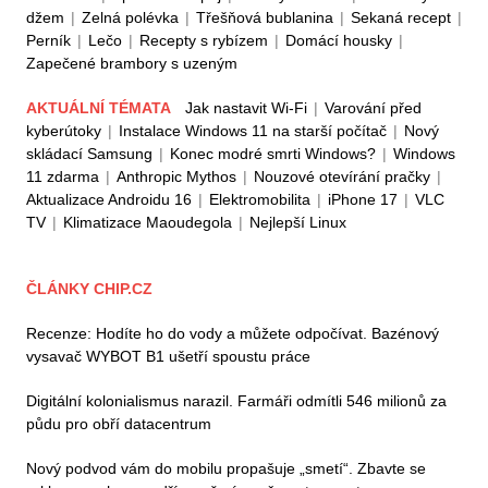
džem
|
Zelná polévka
|
Třešňová bublanina
|
Sekaná recept
|
Perník
|
Lečo
|
Recepty s rybízem
|
Domácí housky
|
Zapečené brambory s uzeným
AKTUÁLNÍ TÉMATA
Jak nastavit Wi-Fi
|
Varování před
kyberútoky
|
Instalace Windows 11 na starší počítač
|
Nový
skládací Samsung
|
Konec modré smrti Windows?
|
Windows
11 zdarma
|
Anthropic Mythos
|
Nouzové otevírání pračky
|
Aktualizace Androidu 16
|
Elektromobilita
|
iPhone 17
|
VLC
TV
|
Klimatizace Maoudegola
|
Nejlepší Linux
ČLÁNKY CHIP.CZ
Recenze: Hodíte ho do vody a můžete odpočívat. Bazénový
vysavač WYBOT B1 ušetří spoustu práce
Digitální kolonialismus narazil. Farmáři odmítli 546 milionů za
půdu pro obří datacentrum
Nový podvod vám do mobilu propašuje „smetí“. Zbavte se