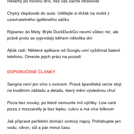
reklamy po hovoru dřív, než vás začne otravovat
Chytrý zlepšovák do auta: Udělejte si držák na mobil z
uzavíratelného igelitového sáčku
Rýpanec do Mety. Brýle DuckDuckGo neumí vůbec nic, ale
právě proto se vyprodaly během několika dní
Ajťák radí: Některé aplikace od Googlu umí vyždímat baterii
telefonu. Omezte jejich práci na pozadí
DOPORUČENÉ ČLÁNKY
Sangria není jen víno s ovocem. Pravá španělská verze stojí
na kvalitním základu a detailu, který mění výslednou chuť
Pizza bez mouky, po které nemusíte mít výčitky. Low carb
pizza z mozzarelly je bez lepku, cukru a má více bílkovin
Jak připravit perfektní domácí iontový nápoj: Potřebujete jen
vodu, citron, sůl a pár minut času