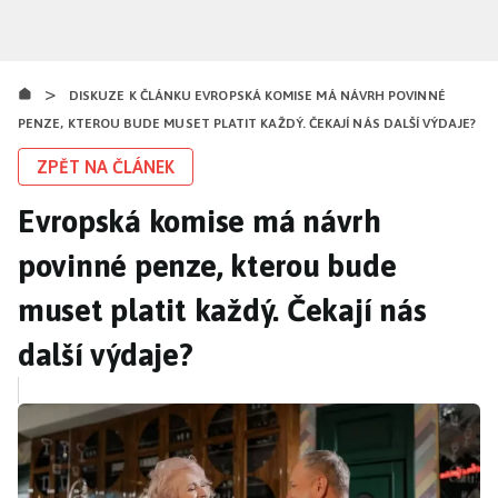
Přejít
k
hlavnímu
>
obsahu
DISKUZE K ČLÁNKU EVROPSKÁ KOMISE MÁ NÁVRH POVINNÉ
PENZE, KTEROU BUDE MUSET PLATIT KAŽDÝ. ČEKAJÍ NÁS DALŠÍ VÝDAJE?
ZPĚT NA ČLÁNEK
Evropská komise má návrh
povinné penze, kterou bude
muset platit každý. Čekají nás
další výdaje?