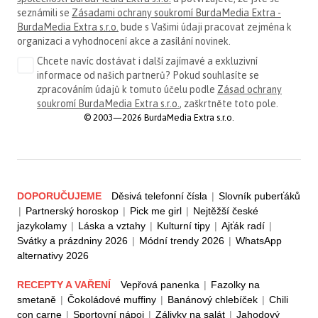
seznámili se
Zásadami ochrany soukromí BurdaMedia Extra -
BurdaMedia Extra s.r.o.
bude s Vašimi údaji pracovat zejména k
organizaci a vyhodnocení akce a zasílání novinek.
Chcete navíc dostávat i další zajímavé a exkluzivní
informace od našich partnerů? Pokud souhlasíte se
zpracováním údajů k tomuto účelu podle
Zásad ochrany
soukromí BurdaMedia Extra s.r.o.
, zaškrtněte toto pole.
© 2003—2026 BurdaMedia Extra s.r.o.
DOPORUČUJEME
Děsivá telefonní čísla
|
Slovník puberťáků
|
Partnerský horoskop
|
Pick me girl
|
Nejtěžší české
jazykolamy
|
Láska a vztahy
|
Kulturní tipy
|
Ajťák radí
|
Svátky a prázdniny 2026
|
Módní trendy 2026
|
WhatsApp
alternativy 2026
RECEPTY A VAŘENÍ
Vepřová panenka
|
Fazolky na
smetaně
|
Čokoládové muffiny
|
Banánový chlebíček
|
Chili
con carne
|
Sportovní nápoj
|
Zálivky na salát
|
Jahodový