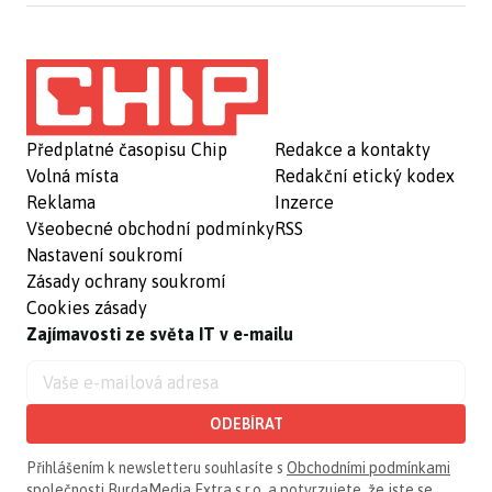
Předplatné časopisu Chip
Redakce a kontakty
Volná místa
Redakční etický kodex
Reklama
Inzerce
Všeobecné obchodní podmínky
RSS
Nastavení soukromí
Zásady ochrany soukromí
Cookies zásady
Zajímavosti ze světa IT v e-mailu
ODEBÍRAT
Přihlášením k newsletteru souhlasíte s
Obchodními podmínkami
společnosti BurdaMedia Extra s.r.o.
a potvrzujete, že jste se