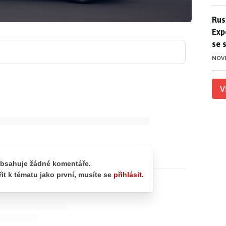
Ruso
Rus
Exp
se 
NOV
V