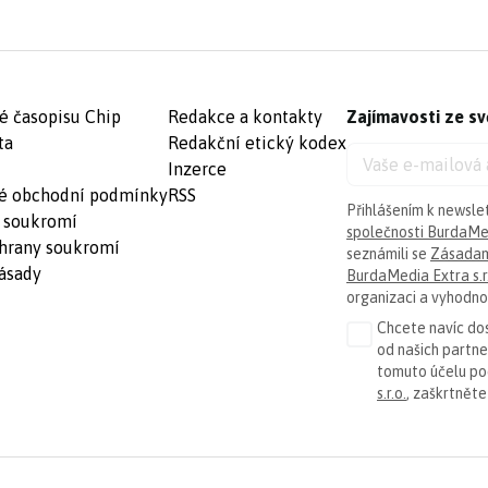
é časopisu Chip
Redakce a kontakty
Zajímavosti ze sv
ta
Redakční etický kodex
Inzerce
é obchodní podmínky
RSS
Přihlášením k newsle
 soukromí
společnosti BurdaMed
hrany soukromí
seznámili se
Zásadam
ásady
BurdaMedia Extra s.r
organizaci a vyhodnoc
Chcete navíc dos
od našich partn
tomuto účelu p
s.r.o.
, zaškrtněte