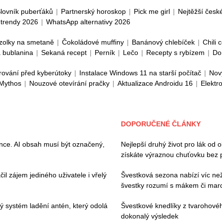
lovník puberťáků
|
Partnerský horoskop
|
Pick me girl
|
Nejtěžší česk
trendy 2026
|
WhatsApp alternativy 2026
zolky na smetaně
|
Čokoládové muffiny
|
Banánový chlebíček
|
Chili 
 bublanina
|
Sekaná recept
|
Perník
|
Lečo
|
Recepty s rybízem
|
Do
rování před kyberútoky
|
Instalace Windows 11 na starší počítač
|
Nov
 Mythos
|
Nouzové otevírání pračky
|
Aktualizace Androidu 16
|
Elektr
DOPORUČENÉ ČLÁNKY
ence. AI obsah musí být označený,
Nejlepší druhý život pro lák od 
získáte výraznou chuťovku bez 
il zájem jediného uživatele i vřelý
Švestková sezona nabízí víc než 
švestky rozumí s mákem či ma
vý systém ladění antén, který odolá
Švestkové knedlíky z tvarohovéh
dokonalý výsledek