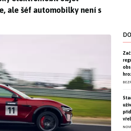
e, ale šéf automobilky není s
DO
Zač
Zač
reg
obs
hro
BEZ
Stač
Sta
uži
při
vře
NOV