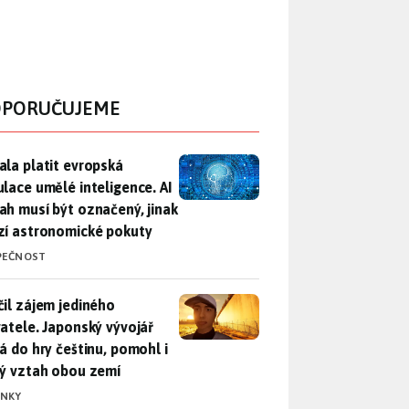
PORUČUJEME
ala platit evropská regulace umělé inteligence. AI obsah musí
ala platit evropská
ulace umělé inteligence. AI
ah musí být označený, jinak
zí astronomické pokuty
PEČNOST
il zájem jediného uživatele. Japonský vývojář přidá do hry češ
čil zájem jediného
vatele. Japonský vývojář
dá do hry češtinu, pomohl i
lý vztah obou zemí
INKY