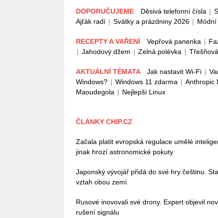
DOPORUČUJEME
Děsivá telefonní čísla
|
S
Ajťák radí
|
Svátky a prázdniny 2026
|
Módní 
RECEPTY A VAŘENÍ
Vepřová panenka
|
Fa
|
Jahodový džem
|
Zelná polévka
|
Třešňová
AKTUÁLNÍ TÉMATA
Jak nastavit Wi-Fi
|
Va
Windows?
|
Windows 11 zdarma
|
Anthropic
Maoudegola
|
Nejlepší Linux
ČLÁNKY CHIP.CZ
Začala platit evropská regulace umělé intelig
jinak hrozí astronomické pokuty
Japonský vývojář přidá do své hry češtinu. Stač
vztah obou zemí
Rusové inovovali své drony. Expert objevil no
rušení signálu