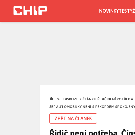
Přejít
k
NOVINKY
TESTY
Ž
hlavnímu
obsahu
>
DISKUZE K ČLÁNKU ŘIDIČ NENÍ POTŘEBA
ŠÉF AUTOMOBILKY NENÍ S REKORDEM SPOKOJEN
ZPĚT NA ČLÁNEK
Řidič není potřeba. Čín