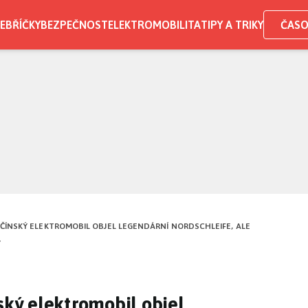
EBŘÍČKY
BEZPEČNOST
ELEKTROMOBILITA
TIPY A TRIKY
ČASO
. ČÍNSKÝ ELEKTROMOBIL OBJEL LEGENDÁRNÍ NORDSCHLEIFE, ALE
Ý
ský elektromobil objel