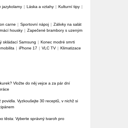
é jazykolamy
|
Láska a vztahy
|
Kulturní tipy
|
con carne
|
Sportovní nápoj
|
Zálivky na salát
mácí housky
|
Zapečené brambory s uzeným
ý skládací Samsung
|
Konec modré smrti
omobilita
|
iPhone 17
|
VLC TV
|
Klimatizace
okurek? Vložte do něj vejce a za pár dní
práce
povidla. Vyzkoušejte 30 receptů, v nichž si
rcipánem
o těsta: Vyberte správný tvaroh pro