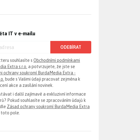
ěta IT v e-mailu
ODEBÍRAT
tteru souhlasíte s
Obchodními podmínkami
ia Extra s.r.o.
a potvrzujete, že jste se
i ochrany soukromí BurdaMedia Extra -
.o.
bude s Vašimi údaji pracovat zejména k
ení akce a zasílání novinek.
távat i další zajímavé a exkluzivní informace
erů? Pokud souhlasíte se zpracováním údajů k
odle
Zásad ochrany soukromí BurdaMedia Extra
 toto pole.