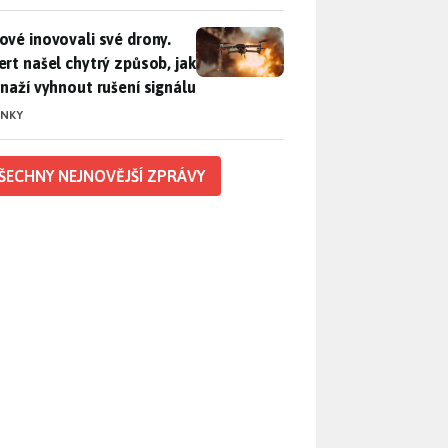
vé inovovali své drony. Expert našel chytrý způsob, jak se sna
ové inovovali své drony.
ert našel chytrý způsob, jak
snaží vyhnout rušení signálu
INKY
ŠECHNY NEJNOVĚJŠÍ ZPRÁVY