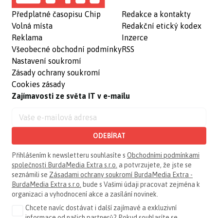
Předplatné časopisu Chip
Redakce a kontakty
Volná místa
Redakční etický kodex
Reklama
Inzerce
Všeobecné obchodní podmínky
RSS
Nastavení soukromí
Zásady ochrany soukromí
Cookies zásady
Zajímavosti ze světa IT v e-mailu
ODEBÍRAT
Přihlášením k newsletteru souhlasíte s
Obchodními podmínkami
společnosti BurdaMedia Extra s.r.o.
a potvrzujete, že jste se
seznámili se
Zásadami ochrany soukromí BurdaMedia Extra -
BurdaMedia Extra s.r.o.
bude s Vašimi údaji pracovat zejména k
organizaci a vyhodnocení akce a zasílání novinek.
Chcete navíc dostávat i další zajímavé a exkluzivní
informace od našich partnerů? Pokud souhlasíte se