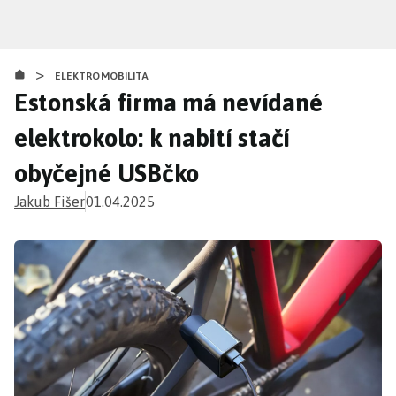
Přejít
k
hlavnímu
>
obsahu
ELEKTROMOBILITA
Estonská firma má nevídané
elektrokolo: k nabití stačí
obyčejné USBčko
Jakub Fišer
01.04.2025