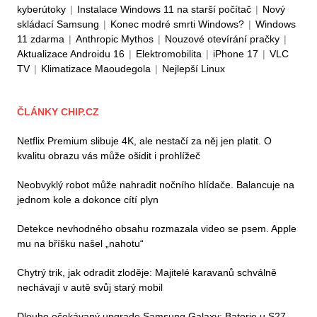
kyberútoky
|
Instalace Windows 11 na starší počítač
|
Nový
skládací Samsung
|
Konec modré smrti Windows?
|
Windows
11 zdarma
|
Anthropic Mythos
|
Nouzové otevírání pračky
|
Aktualizace Androidu 16
|
Elektromobilita
|
iPhone 17
|
VLC
TV
|
Klimatizace Maoudegola
|
Nejlepší Linux
ČLÁNKY CHIP.CZ
Netflix Premium slibuje 4K, ale nestačí za něj jen platit. O
kvalitu obrazu vás může ošidit i prohlížeč
Neobvyklý robot může nahradit nočního hlídače. Balancuje na
jednom kole a dokonce cítí plyn
Detekce nevhodného obsahu rozmazala video se psem. Apple
mu na bříšku našel „nahotu“
Chytrý trik, jak odradit zloděje: Majitelé karavanů schválně
nechávají v autě svůj starý mobil
Dlouho očekávaný upgrade Samsung Galaxy: Baterie u S27