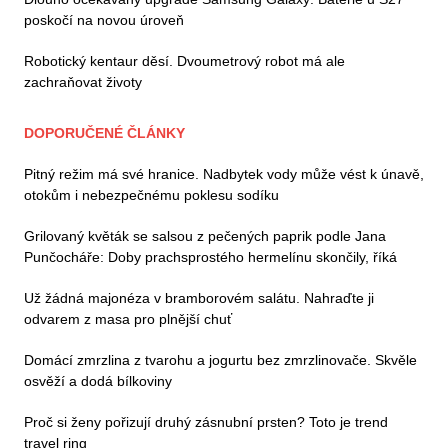
poskočí na novou úroveň
Robotický kentaur děsí. Dvoumetrový robot má ale
zachraňovat životy
DOPORUČENÉ ČLÁNKY
Pitný režim má své hranice. Nadbytek vody může vést k únavě,
otokům i nebezpečnému poklesu sodíku
Grilovaný květák se salsou z pečených paprik podle Jana
Punčocháře: Doby prachsprostého hermelínu skončily, říká
Už žádná majonéza v bramborovém salátu. Nahraďte ji
odvarem z masa pro plnější chuť
Domácí zmrzlina z tvarohu a jogurtu bez zmrzlinovače. Skvěle
osvěží a dodá bílkoviny
Proč si ženy pořizují druhý zásnubní prsten? Toto je trend
travel ring