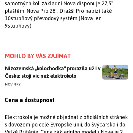
samotných kol: základní Nova disponuje 27,5″
pláštěm, Nova Pro 28″. Dražší Pro nabízí také
10stupňový převodový systém (Nova jen
9stupňový).
MOHLO BY VÁS ZAJÍMAT
Nizozemská „kolochodka“ prorazila už i v Česku: stojí
Nizozemská „kolochodka“ prorazila už i v
Česku: stojí víc než elektrokolo
NOVINKY
Cena a dostupnost
Elektrokola je možné objednat z oficiálních stránek
s dovozem po celé Evropské unii, do Švýcarska i do
Velké Británie. Cena základního modelu Nova je 2