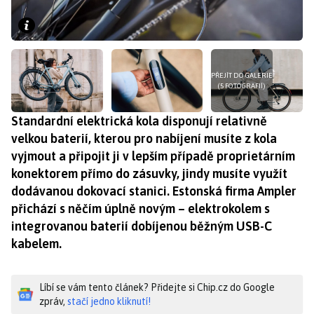
PŘEJÍT DO GALERIE
(5 FOTOGRAFIÍ)
Standardní elektrická kola disponují relativně
velkou baterií, kterou pro nabíjení musíte z kola
vyjmout a připojit ji v lepším případě proprietárním
konektorem přímo do zásuvky, jindy musíte využít
dodávanou dokovací stanici. Estonská firma Ampler
přichází s něčím úplně novým – elektrokolem s
integrovanou baterií dobíjenou běžným USB-C
kabelem.
Líbí se vám tento článek? Přidejte si Chip.cz do Google
zpráv,
stačí jedno kliknutí!