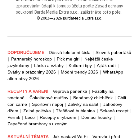
zpracováním údajů k tomuto účelu podle
Zásad ochrany
soukromí BurdaMedia Extra s.r.o.
, zaškrtněte toto pole.
© 2003—2026 BurdaMedia Extra s.r.o.
DOPORUČUJEME
Děsivá telefonní čísla
|
Slovník puberťáků
|
Partnerský horoskop
|
Pick me girl
|
Nejtěžší české
jazykolamy
|
Láska a vztahy
|
Kulturní tipy
|
Ajťák radí
|
Svátky a prázdniny 2026
|
Módní trendy 2026
|
WhatsApp
alternativy 2026
RECEPTY A VAŘENÍ
Vepřová panenka
|
Fazolky na
smetaně
|
Čokoládové muffiny
|
Banánový chlebíček
|
Chili
con carne
|
Sportovní nápoj
|
Zálivky na salát
|
Jahodový
džem
|
Zelná polévka
|
Třešňová bublanina
|
Sekaná recept
|
Perník
|
Lečo
|
Recepty s rybízem
|
Domácí housky
|
Zapečené brambory s uzeným
AKTUÁLNÍ TÉMATA
Jak nastavit Wi-Fi
|
Varování před