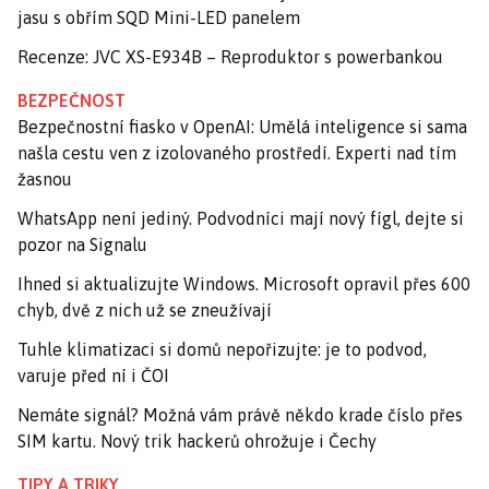
jasu s obřím SQD Mini-LED panelem
Recenze: JVC XS-E934B – Reproduktor s powerbankou
BEZPEČNOST
Bezpečnostní fiasko v OpenAI: Umělá inteligence si sama
našla cestu ven z izolovaného prostředí. Experti nad tím
žasnou
WhatsApp není jediný. Podvodníci mají nový fígl, dejte si
pozor na Signalu
Ihned si aktualizujte Windows. Microsoft opravil přes 600
chyb, dvě z nich už se zneužívají
Tuhle klimatizaci si domů nepořizujte: je to podvod,
varuje před ní i ČOI
Nemáte signál? Možná vám právě někdo krade číslo přes
SIM kartu. Nový trik hackerů ohrožuje i Čechy
TIPY A TRIKY