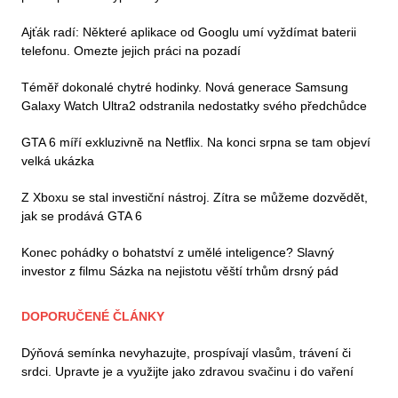
Ajťák radí: Některé aplikace od Googlu umí vyždímat baterii
telefonu. Omezte jejich práci na pozadí
Téměř dokonalé chytré hodinky. Nová generace Samsung
Galaxy Watch Ultra2 odstranila nedostatky svého předchůdce
GTA 6 míří exkluzivně na Netflix. Na konci srpna se tam objeví
velká ukázka
Z Xboxu se stal investiční nástroj. Zítra se můžeme dozvědět,
jak se prodává GTA 6
Konec pohádky o bohatství z umělé inteligence? Slavný
investor z filmu Sázka na nejistotu věští trhům drsný pád
DOPORUČENÉ ČLÁNKY
Dýňová semínka nevyhazujte, prospívají vlasům, trávení či
srdci. Upravte je a využijte jako zdravou svačinu i do vaření