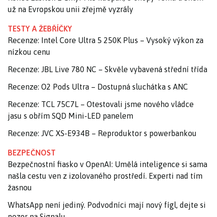
už na Evropskou unii zřejmě vyzrály
TESTY A ŽEBŘÍČKY
Recenze: Intel Core Ultra 5 250K Plus – Vysoký výkon za
nízkou cenu
Recenze: JBL Live 780 NC – Skvěle vybavená střední třída
Recenze: O2 Pods Ultra – Dostupná sluchátka s ANC
Recenze: TCL 75C7L – Otestovali jsme nového vládce
jasu s obřím SQD Mini-LED panelem
Recenze: JVC XS-E934B – Reproduktor s powerbankou
BEZPEČNOST
Bezpečnostní fiasko v OpenAI: Umělá inteligence si sama
našla cestu ven z izolovaného prostředí. Experti nad tím
žasnou
WhatsApp není jediný. Podvodníci mají nový fígl, dejte si
pozor na Signalu