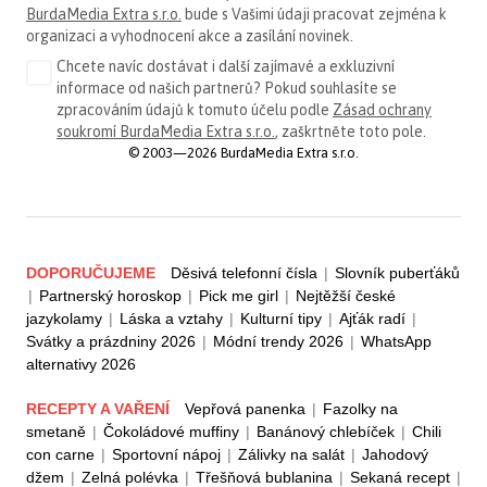
BurdaMedia Extra s.r.o.
bude s Vašimi údaji pracovat zejména k
organizaci a vyhodnocení akce a zasílání novinek.
Chcete navíc dostávat i další zajímavé a exkluzivní
informace od našich partnerů? Pokud souhlasíte se
zpracováním údajů k tomuto účelu podle
Zásad ochrany
soukromí BurdaMedia Extra s.r.o.
, zaškrtněte toto pole.
© 2003—2026 BurdaMedia Extra s.r.o.
DOPORUČUJEME
Děsivá telefonní čísla
|
Slovník puberťáků
|
Partnerský horoskop
|
Pick me girl
|
Nejtěžší české
jazykolamy
|
Láska a vztahy
|
Kulturní tipy
|
Ajťák radí
|
Svátky a prázdniny 2026
|
Módní trendy 2026
|
WhatsApp
alternativy 2026
RECEPTY A VAŘENÍ
Vepřová panenka
|
Fazolky na
smetaně
|
Čokoládové muffiny
|
Banánový chlebíček
|
Chili
con carne
|
Sportovní nápoj
|
Zálivky na salát
|
Jahodový
džem
|
Zelná polévka
|
Třešňová bublanina
|
Sekaná recept
|