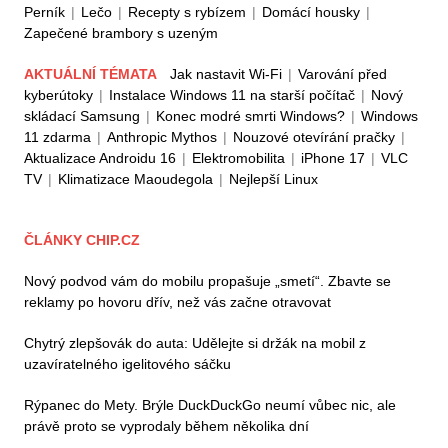
Perník
|
Lečo
|
Recepty s rybízem
|
Domácí housky
|
Zapečené brambory s uzeným
AKTUÁLNÍ TÉMATA
Jak nastavit Wi-Fi
|
Varování před
kyberútoky
|
Instalace Windows 11 na starší počítač
|
Nový
skládací Samsung
|
Konec modré smrti Windows?
|
Windows
11 zdarma
|
Anthropic Mythos
|
Nouzové otevírání pračky
|
Aktualizace Androidu 16
|
Elektromobilita
|
iPhone 17
|
VLC
TV
|
Klimatizace Maoudegola
|
Nejlepší Linux
ČLÁNKY CHIP.CZ
Nový podvod vám do mobilu propašuje „smetí“. Zbavte se
reklamy po hovoru dřív, než vás začne otravovat
Chytrý zlepšovák do auta: Udělejte si držák na mobil z
uzavíratelného igelitového sáčku
Rýpanec do Mety. Brýle DuckDuckGo neumí vůbec nic, ale
právě proto se vyprodaly během několika dní