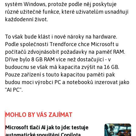
systém Windows, protože podle něj poskytuje
různé užitečné funkce, které uživatelům usnadňují
každodenní život.
To však bude klást i nové nároky na hardware.
Podle společnosti Trendforce chce Microsoft u
počítačů zdvojnásobit požadavky na paměť RAM.
Dříve bylo 8 GB RAM více než dostačující - v
budoucnu se však má kapacita zvýšit na 16 GB.
Pouze zařízení s touto kapacitou paměti pak
budou moci výrobci PC a notebooků inzerovat jako
"AI PC".
MOHLO BY VÁS ZAJÍMAT
Microsoft tlačí AI jak to jde: testuje automatické spo
Microsoft tlačí AI jak to jde: testuje
automatické spouštění Copilota