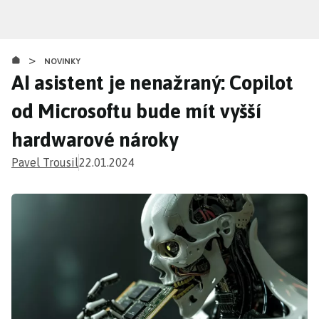
Přejít
k
hlavnímu
>
obsahu
NOVINKY
AI asistent je nenažraný: Copilot
od Microsoftu bude mít vyšší
hardwarové nároky
Pavel Trousil
22.01.2024