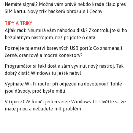
Nemáte signál? Možná vám právě někdo krade číslo přes
SIM kartu. Nový trik hackerů ohrožuje i Čechy
TIPY A TRIKY
Ajťák radí: Neumírá vám náhodou disk? Zkontrolujte si ho
bezplatným nástrojem, než přijdete o data
Poznejte tajemství barevných USB portů: Co znamenají
černé, oranžové a modré konektory?
Programátor si řekl dost a sám vyvinul nový nástroj. Tak
dobrý čistič Windows tu ještě nebyl
Vypínáte Wi-Fi router při odjezdu na dovolenou? Tohle
jsou důvody, proč byste měli
V říjnu 2026 končí jedna verze Windows 11. Ověřte si, že
máte jinou a nebudete mít problém