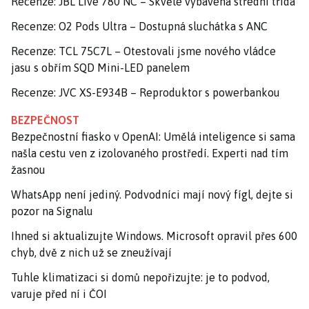
Recenze: JBL Live 780 NC – Skvěle vybavená střední třída
Recenze: O2 Pods Ultra – Dostupná sluchátka s ANC
Recenze: TCL 75C7L – Otestovali jsme nového vládce
jasu s obřím SQD Mini-LED panelem
Recenze: JVC XS-E934B – Reproduktor s powerbankou
BEZPEČNOST
Bezpečnostní fiasko v OpenAI: Umělá inteligence si sama
našla cestu ven z izolovaného prostředí. Experti nad tím
žasnou
WhatsApp není jediný. Podvodníci mají nový fígl, dejte si
pozor na Signalu
Ihned si aktualizujte Windows. Microsoft opravil přes 600
chyb, dvě z nich už se zneužívají
Tuhle klimatizaci si domů nepořizujte: je to podvod,
varuje před ní i ČOI