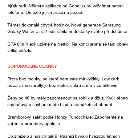
Ajťák radí: Některé aplikace od Googlu umí vyždímat baterii
telefonu. Omezte jejich práci na pozadí
Téměř dokonalé chytré hodinky. Nová generace Samsung
Galaxy Watch Ultra2 odstranila nedostatky svého předchůdce
GTA 6 míří exkluzivně na Netflix. Na konci srpna se tam objeví
velká ukázka
DOPORUČENÉ ČLÁNKY
Pizza bez mouky, po které nemusíte mít výčitky. Low carb
pizza z mozzarelly je bez lepku, cukru a má více bílkovin
Ženy po 40 by měly zapomenout na rohlík a džus. Kvůli těmto
snídaňovým chybám máte hlad a nemůžete zhubnout
Bramborový salát podle Honzy Punčocháře: Zapomeňte na
vaření a brambory ugrilujte
Co zmizelo z našich talířů: Ražniči bývalo hvězdou letních