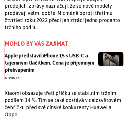
prodejích, zprávy naznačují, že se nové modely
prodávají velmi dobře. Nicméně oproti třetímu
čtvrtletí roku 2022 přeci jen ztrácí jedno procento
tržního podílu.
MOHLO BY VÁS ZAJÍMAT
Apple představil iPhone 15 s USB-C a tajemným tlač
Apple představil iPhone 15 s USB-C a
tajemným tlačítkem. Cena je příjemným
překvapením
NOVINKY
Xiaomi obsazuje třetí příčku se stabilním tržním
podílem 14 %. Tím se také dostává v celosvětovém
žebříčku před své čínské konkurenty Huawei a
Oppo.