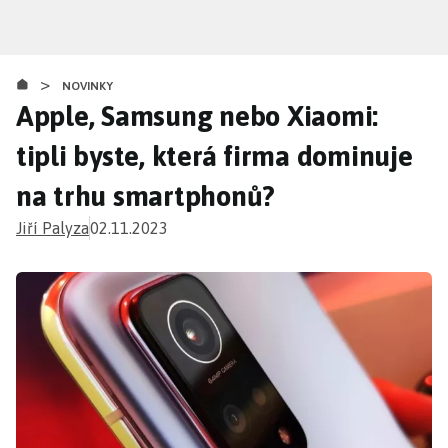
Přejít
k
hlavnímu
>
obsahu
NOVINKY
Apple, Samsung nebo Xiaomi:
tipli byste, která firma dominuje
na trhu smartphonů?
Jiří Palyza
02.11.2023