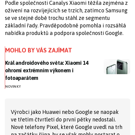
Podle společnosti Canalys Xiaomi těžila zejména z
oživení na rozvíjejících se trzích, zatímco Samsung
se ve stejné době trochu stáhl ze segmentu
základní řady. Pravděpodobně pomohla i rozsáhlá
nabídka produktů a podpora společnosti Google.
MOHLO BY VÁS ZAJÍMAT
Král androidového světa: Xiaomi 14 ohromí extrémn
Král androidového světa: Xiaomi 14
ohromí extrémním výkonem i
fotoaparátem
NOVINKY
Výrobci jako Huawei nebo Google se naopak
ve třetím čtvrtletí do první pětky nedostali.
Nové telefony Pixel, které Google uvedl na trh
na začátku října, by se však mohly postarat o