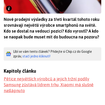
Nové prodejní výsledky za třetí kvartál tohoto roku
srovnávají největší výrobce smartphonů na světě.
Kdo se dostal na vedoucí pozici? Kdo vyrostl? A kdo
se naopak bude muset mít do budoucna na pozoru?
Líbí se vám tento článek? Přidejte si Chip.cz do Google
zpráv,
stačí jedno kliknutí!
Kapitoly článku
Pětice největších výrobců a jejich tržní podíly
Samsung zůstává lídrem trhu, Xiaomi má slušně
našlápnuto