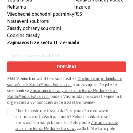
Reklama
Inzerce
Všeobecné obchodní podmínky
RSS
Nastavení soukromí
Zásady ochrany soukromí
Cookies zásady
Zajímavosti ze světa IT v e-mailu
ODEBÍRAT
Přihlášením k newsletteru souhlasíte s
Obchodními podmínkami
společnosti BurdaMedia Extra s.r.o.
a potvrzujete, že jste se
seznámili se
Zásadami ochrany soukromí BurdaMedia Extra -
BurdaMedia Extra s.r.o.
bude s Vašimi údaji pracovat zejména k
organizaci a vyhodnocení akce a zasílání novinek.
Chcete navíc dostávat i další zajímavé a exkluzivní
informace od našich partnerů? Pokud souhlasíte se
zpracováním údajů k tomuto účelu podle
Zásad ochrany
soukromí BurdaMedia Extra s.r.o.
, zaškrtněte toto pole.