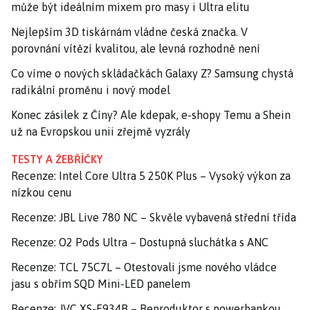
může být ideálním mixem pro masy i Ultra elitu
Nejlepším 3D tiskárnám vládne česká značka. V
porovnání vítězí kvalitou, ale levná rozhodně není
Co víme o nových skládačkách Galaxy Z? Samsung chystá
radikální proměnu i nový model
Konec zásilek z Číny? Ale kdepak, e-shopy Temu a Shein
už na Evropskou unii zřejmě vyzrály
TESTY A ŽEBŘÍČKY
Recenze: Intel Core Ultra 5 250K Plus – Vysoký výkon za
nízkou cenu
Recenze: JBL Live 780 NC – Skvěle vybavená střední třída
Recenze: O2 Pods Ultra – Dostupná sluchátka s ANC
Recenze: TCL 75C7L – Otestovali jsme nového vládce
jasu s obřím SQD Mini-LED panelem
Recenze: JVC XS-E934B – Reproduktor s powerbankou