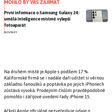
MOHLO BY VÁS ZAJÍMAT
První informace o Samsung Galaxy 24: umělá intelige
První informace o Samsung Galaxy 24:
umělá inteligence mistrně vylepší
fotoaparát
NOVINKY
Na druhém místě je Apple s podílem 17 %.
Kalifornské firmě se i nadále daří udržet si věrnou
základnu fanoušků a poptávka po jejích iPhonech
zůstává vysoká. Prodejním číslům pravděpodobně
pomohlo i zářijové uvedení řady iPhone 15.
Ačkoli Apple oficiálně nezveřejňuje údaje o