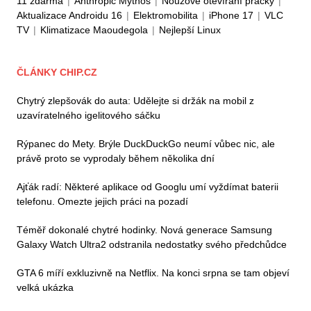
11 zdarma
|
Anthropic Mythos
|
Nouzové otevírání pračky
|
Aktualizace Androidu 16
|
Elektromobilita
|
iPhone 17
|
VLC
TV
|
Klimatizace Maoudegola
|
Nejlepší Linux
ČLÁNKY CHIP.CZ
Chytrý zlepšovák do auta: Udělejte si držák na mobil z
uzavíratelného igelitového sáčku
Rýpanec do Mety. Brýle DuckDuckGo neumí vůbec nic, ale
právě proto se vyprodaly během několika dní
Ajťák radí: Některé aplikace od Googlu umí vyždímat baterii
telefonu. Omezte jejich práci na pozadí
Téměř dokonalé chytré hodinky. Nová generace Samsung
Galaxy Watch Ultra2 odstranila nedostatky svého předchůdce
GTA 6 míří exkluzivně na Netflix. Na konci srpna se tam objeví
velká ukázka