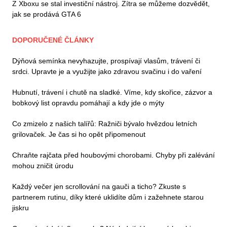
Z Xboxu se stal investiční nástroj. Zítra se můžeme dozvědět,
jak se prodává GTA 6
DOPORUČENÉ ČLÁNKY
Dýňová semínka nevyhazujte, prospívají vlasům, trávení či
srdci. Upravte je a využijte jako zdravou svačinu i do vaření
Hubnutí, trávení i chutě na sladké. Víme, kdy skořice, zázvor a
bobkový list opravdu pomáhají a kdy jde o mýty
Co zmizelo z našich talířů: Ražniči bývalo hvězdou letních
grilovaček. Je čas si ho opět připomenout
Chraňte rajčata před houbovými chorobami. Chyby při zalévání
mohou zničit úrodu
Každý večer jen scrollování na gauči a ticho? Zkuste s
partnerem rutinu, díky které uklidíte dům i zažehnete starou
jiskru