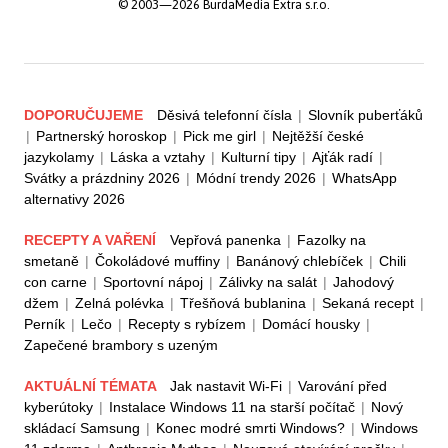
© 2003—2026 BurdaMedia Extra s.r.o.
DOPORUČUJEME
Děsivá telefonní čísla
|
Slovník puberťáků
|
Partnerský horoskop
|
Pick me girl
|
Nejtěžší české
jazykolamy
|
Láska a vztahy
|
Kulturní tipy
|
Ajťák radí
|
Svátky a prázdniny 2026
|
Módní trendy 2026
|
WhatsApp
alternativy 2026
RECEPTY A VAŘENÍ
Vepřová panenka
|
Fazolky na
smetaně
|
Čokoládové muffiny
|
Banánový chlebíček
|
Chili
con carne
|
Sportovní nápoj
|
Zálivky na salát
|
Jahodový
džem
|
Zelná polévka
|
Třešňová bublanina
|
Sekaná recept
|
Perník
|
Lečo
|
Recepty s rybízem
|
Domácí housky
|
Zapečené brambory s uzeným
AKTUÁLNÍ TÉMATA
Jak nastavit Wi-Fi
|
Varování před
kyberútoky
|
Instalace Windows 11 na starší počítač
|
Nový
skládací Samsung
|
Konec modré smrti Windows?
|
Windows