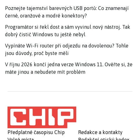
Poznejte tajemství barevných USB portů: Co znamenají
černé, oranžové a modré konektory?
Programátor si řekl dost a sám vyvinul nový nástroj. Tak
dobrý čistič Windows tu ještě nebyl
Vypínáte Wi-Fi router při odjezdu na dovolenou? Tohle
jsou důvody, proč byste měli
V říjnu 2026 končí jedna verze Windows 11. Ověřte si, že
máte jinou a nebudete mít problém
Předplatné časopisu Chip
Redakce a kontakty
Volná místa
Redakční etický kodex