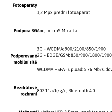
Fotoaparáty
1,2 Mpx přední fotoaparát
Podpora 3G
Ano, microSIM karta
3G – WCDMA: 900/2100/850/1900
2G – EDGE/GSM: 850/900/1800/1900
Podporované
mobilní sítě
WCDMA HSPA+ upload: 5.76 Mb/s, do
Bezdrátové
802.11a/b/g/n, Bluetooth 4.0
rozhraní