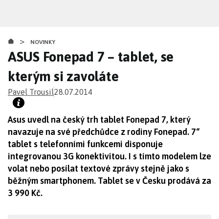
Přejít
k
hlavnímu
>
obsahu
NOVINKY
ASUS Fonepad 7 – tablet, se
kterým si zavoláte
Pavel Trousil
28.07.2014
Asus uvedl na český trh tablet Fonepad 7, který
navazuje na své předchůdce z rodiny Fonepad. 7“
tablet s telefonními funkcemi disponuje
integrovanou 3G konektivitou. I s tímto modelem lze
volat nebo posílat textové zprávy stejně jako s
běžným smartphonem. Tablet se v Česku prodává za
3 990 Kč.