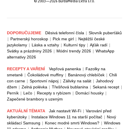
© 2003—2026 BurdaMedia Extra s.r.o.
DOPORUČUJEME
Děsivá telefonní čísla
|
Slovník puberťáků
|
Partnerský horoskop
|
Pick me girl
|
Nejtěžší české
jazykolamy
|
Láska a vztahy
|
Kulturní tipy
|
Ajťák radí
|
Svátky a prázdniny 2026
|
Módní trendy 2026
|
WhatsApp
alternativy 2026
RECEPTY A VAŘENÍ
Vepřová panenka
|
Fazolky na
smetaně
|
Čokoládové muffiny
|
Banánový chlebíček
|
Chili
con carne
|
Sportovní nápoj
|
Zálivky na salát
|
Jahodový
džem
|
Zelná polévka
|
Třešňová bublanina
|
Sekaná recept
|
Perník
|
Lečo
|
Recepty s rybízem
|
Domácí housky
|
Zapečené brambory s uzeným
AKTUÁLNÍ TÉMATA
Jak nastavit Wi-Fi
|
Varování před
kyberútoky
|
Instalace Windows 11 na starší počítač
|
Nový
skládací Samsung
|
Konec modré smrti Windows?
|
Windows
11 zdarma
|
Anthropic Mythos
|
Nouzové otevírání pračky
|