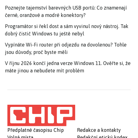
Poznejte tajemství barevných USB portů: Co znamenají
černé, oranžové a modré konektory?
Programátor si řekl dost a sám vyvinul nový nástroj. Tak
dobrý čistič Windows tu ještě nebyl
Vypínáte Wi-Fi router při odjezdu na dovolenou? Tohle
jsou důvody, proč byste měli
V říjnu 2026 končí jedna verze Windows 11. Ověřte si, že
máte jinou a nebudete mít problém
Předplatné časopisu Chip
Redakce a kontakty
Volná místa
Redakční etický kodex