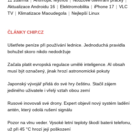
Aktualizace Androidu 16
|
Elektromobilita
|
iPhone 17
|
VLC
TV
|
Klimatizace Maoudegola
|
Nejlepší Linux
ČLÁNKY CHIP.CZ
Ušetřete peníze při používání lednice. Jednoduchá pravidla
bohužel skoro nikdo nedodržuje
Začala platit evropská regulace umělé inteligence. AI obsah
musí být označený, jinak hrozí astronomické pokuty
Japonský vývojář přidá do své hry češtinu. Stačil zájem
jediného uživatele i vřelý vztah obou zemí
Rusové inovovali své drony. Expert objevil nový systém ladění
antén, který odolá rušení signálu
Pozor na vlnu veder. Vysoké letní teploty škodí baterii telefonu,
už při 45 °C hrozí její poškození