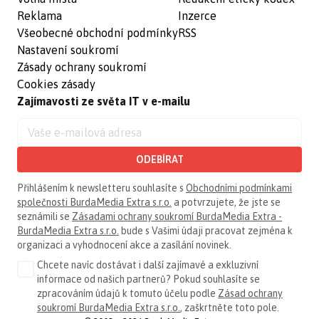
Reklama
Inzerce
Všeobecné obchodní podmínky
RSS
Nastavení soukromí
Zásady ochrany soukromí
Cookies zásady
Zajímavosti ze světa IT v e-mailu
ODEBÍRAT
Přihlášením k newsletteru souhlasíte s
Obchodními podmínkami
společnosti BurdaMedia Extra s.r.o.
a potvrzujete, že jste se
seznámili se
Zásadami ochrany soukromí BurdaMedia Extra -
BurdaMedia Extra s.r.o.
bude s Vašimi údaji pracovat zejména k
organizaci a vyhodnocení akce a zasílání novinek.
Chcete navíc dostávat i další zajímavé a exkluzivní
informace od našich partnerů? Pokud souhlasíte se
zpracováním údajů k tomuto účelu podle
Zásad ochrany
soukromí BurdaMedia Extra s.r.o.
, zaškrtněte toto pole.