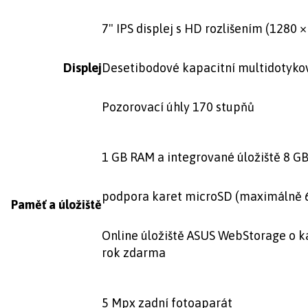
7" IPS displej s HD rozlišením (1280 ×
Displej
Desetibodové kapacitní multidotyko
Pozorovací úhly 170 stupňů
1 GB RAM a integrované úložiště 8 G
podpora karet microSD (maximálně 
Paměť a úložiště
Online úložiště ASUS WebStorage o k
rok zdarma
5 Mpx zadní fotoaparát