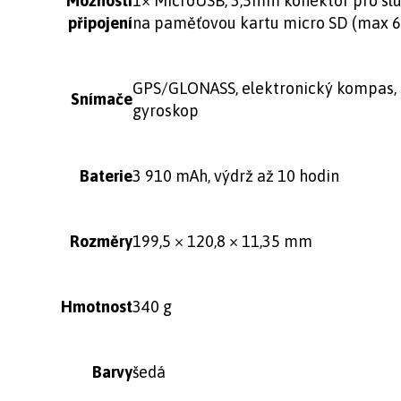
Možnosti
1× MicroUSB, 3,5mm konektor pro slu
připojení
na paměťovou kartu micro SD (max 6
GPS/GLONASS, elektronický kompas, 
Snímače
gyroskop
Baterie
3 910 mAh, výdrž až 10 hodin
Rozměry
199,5 × 120,8 × 11,35 mm
Hmotnost
340 g
Barvy
šedá