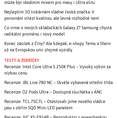
může být ideálním mixem pro masy i Ultra elitu
Nejlepším 3D tiskárnám vládne česká značka. V
porovnání vítězí kvalitou, ale levná rozhodně není
Co víme o nových skládačkách Galaxy Z? Samsung chystá
radikální proměnu i nový model
Konec zásilek z Číny? Ale kdepak, e-shopy Temu a Shein
už na Evropskou unii zřejmě vyzrály
TESTY A ŽEBŘÍČKY
Recenze: Intel Core Ultra 5 250K Plus – Vysoký výkon za
nízkou cenu
Recenze: JBL Live 780 NC – Skvěle vybavená střední třída
Recenze: O2 Pods Ultra – Dostupná sluchátka s ANC
Recenze: TCL 75C7L – Otestovali jsme nového vládce
jasu s obřím SQD Mini-LED panelem
Recenze: JVC XS-E934B – Reproduktor s powerbankou