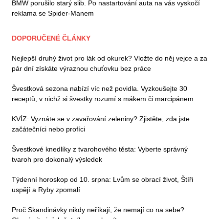
BMW porušilo starý slib. Po nastartování auta na vás vyskočí
reklama se Spider-Manem
DOPORUČENÉ ČLÁNKY
Nejlepší druhý život pro lák od okurek? Vložte do něj vejce a za
pár dní získáte výraznou chuťovku bez práce
Švestková sezona nabízí víc než povidla. Vyzkoušejte 30
receptů, v nichž si švestky rozumí s mákem či marcipánem
KVÍZ: Vyznáte se v zavařování zeleniny? Zjistěte, zda jste
začátečníci nebo profíci
Švestkové knedlíky z tvarohového těsta: Vyberte správný
tvaroh pro dokonalý výsledek
Týdenní horoskop od 10. srpna: Lvům se obrací život, Štíři
uspějí a Ryby zpomalí
Proč Skandinávky nikdy neříkají, že nemají co na sebe?