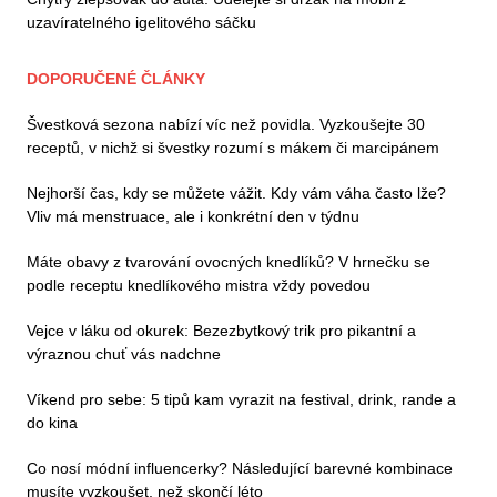
uzavíratelného igelitového sáčku
DOPORUČENÉ ČLÁNKY
Švestková sezona nabízí víc než povidla. Vyzkoušejte 30
receptů, v nichž si švestky rozumí s mákem či marcipánem
Nejhorší čas, kdy se můžete vážit. Kdy vám váha často lže?
Vliv má menstruace, ale i konkrétní den v týdnu
Máte obavy z tvarování ovocných knedlíků? V hrnečku se
podle receptu knedlíkového mistra vždy povedou
Vejce v láku od okurek: Bezezbytkový trik pro pikantní a
výraznou chuť vás nadchne
Víkend pro sebe: 5 tipů kam vyrazit na festival, drink, rande a
do kina
Co nosí módní influencerky? Následující barevné kombinace
musíte vyzkoušet, než skončí léto