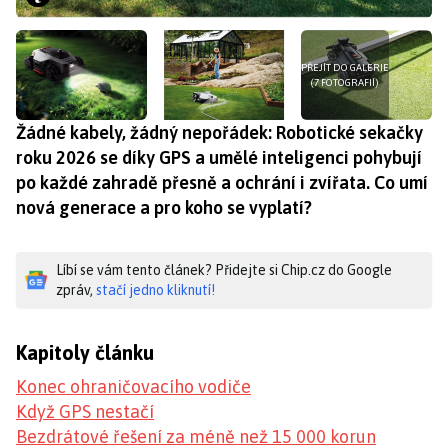
PŘEJÍT DO GALERIE
(7 FOTOGRAFIÍ)
Žádné kabely, žádný nepořádek: Robotické sekačky
roku 2026 se díky GPS a umělé inteligenci pohybují
po každé zahradě přesně a ochrání i zvířata. Co umí
nová generace a pro koho se vyplatí?
Líbí se vám tento článek? Přidejte si Chip.cz do Google
zpráv,
stačí jedno kliknutí!
Kapitoly článku
Konec ohraničovacího vodiče
Když GPS nestačí
Bezdrátové řešení za méně než 15 000 korun