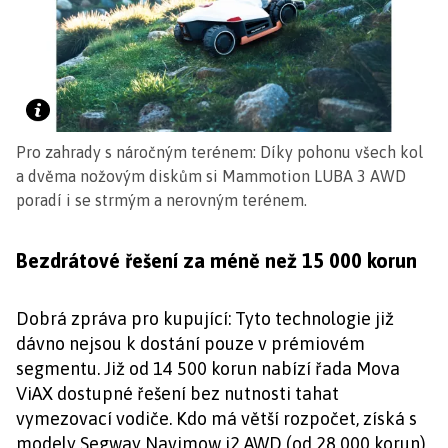
Pro zahrady s náročným terénem: Díky pohonu všech kol
a dvěma nožovým diskům si Mammotion LUBA 3 AWD
poradí i se strmým a nerovným terénem.
Bezdrátové řešení za méně než 15 000 korun
Dobrá zpráva pro kupující: Tyto technologie již
dávno nejsou k dostání pouze v prémiovém
segmentu. Již od 14 500 korun nabízí řada Mova
ViAX dostupné řešení bez nutnosti tahat
vymezovací vodiče. Kdo má větší rozpočet, získá s
modely Segway Navimow i2 AWD (od 28 000 korun)