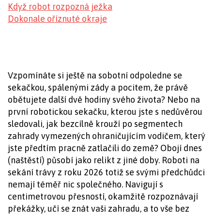
Když robot rozpozná ježka
Dokonale oříznuté okraje
Vzpomínáte si ještě na sobotní odpoledne se
sekačkou, spálenými zády a pocitem, že právě
obětujete další dvě hodiny svého života? Nebo na
první robotickou sekačku, kterou jste s nedůvěrou
sledovali, jak bezcílně krouží po segmentech
zahrady vymezených ohraničujícím vodičem, který
jste předtím pracně zatlačili do země? Obojí dnes
(naštěstí) působí jako relikt z jiné doby. Roboti na
sekání trávy z roku 2026 totiž se svými předchůdci
nemají téměř nic společného. Navigují s
centimetrovou přesností, okamžitě rozpoznávají
překážky, učí se znát vaši zahradu, a to vše bez