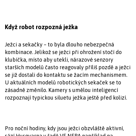
Když robot rozpozná ježka
Ježci a sekačky – to byla dlouho nebezpečná
kombinace. Jelikož se ježci při ohrožení stočí do
klubíčka, místo aby utekli, nárazové senzory
starších modelů často reagovaly příliš pozdě a ježci
se již dostali do kontaktu se žacím mechanismem.
U aktuálních modelů robotických sekaček se to
zásadně změnilo. Kamery s umělou inteligencí
rozpoznají typickou siluetu ježka ještě před kolizí.
Pro noční hodiny, kdy jsou ježci obzvláště aktivní,
sází Husqvarna v řadě VE NERA například na