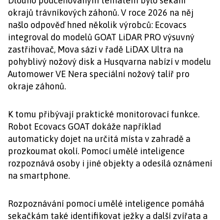
Dlouho podceňovaným tématem bylo sekání
okrajů trávníkových záhonů. V roce 2026 na něj
našlo odpověď hned několik výrobců: Ecovacs
integroval do modelů GOAT LiDAR PRO výsuvný
zastřihovač, Mova sází v řadě LiDAX Ultra na
pohyblivý nožový disk a Husqvarna nabízí v modelu
Automower VE Nera speciální nožový talíř pro
okraje záhonů.
K tomu přibývají praktické monitorovací funkce.
Robot Ecovacs GOAT dokáže například
automaticky dojet na určitá místa v zahradě a
prozkoumat okolí. Pomocí umělé inteligence
rozpoznává osoby i jiné objekty a odesílá oznámení
na smartphone.
Rozpoznávání pomocí umělé inteligence pomáhá
sekačkám také identifikovat ježky a další zvířata a