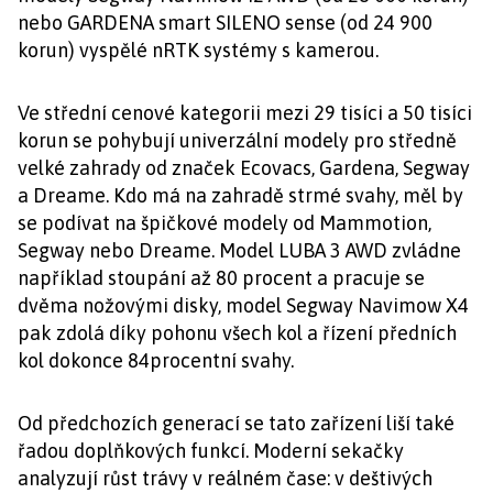
nebo GARDENA smart SILENO sense (od 24 900
korun) vyspělé nRTK systémy s kamerou.
Ve střední cenové kategorii mezi 29 tisíci a 50 tisíci
korun se pohybují univerzální modely pro středně
velké zahrady od značek Ecovacs, Gardena, Segway
a Dreame. Kdo má na zahradě strmé svahy, měl by
se podívat na špičkové modely od Mammotion,
Segway nebo Dreame. Model LUBA 3 AWD zvládne
například stoupání až 80 procent a pracuje se
dvěma nožovými disky, model Segway Navimow X4
pak zdolá díky pohonu všech kol a řízení předních
kol dokonce 84procentní svahy.
Od předchozích generací se tato zařízení liší také
řadou doplňkových funkcí. Moderní sekačky
analyzují růst trávy v reálném čase: v deštivých