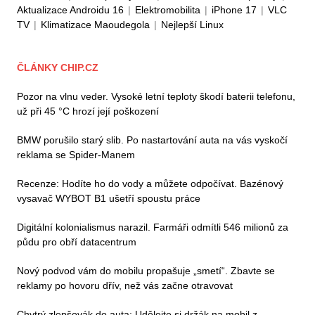
Aktualizace Androidu 16
|
Elektromobilita
|
iPhone 17
|
VLC
TV
|
Klimatizace Maoudegola
|
Nejlepší Linux
ČLÁNKY CHIP.CZ
Pozor na vlnu veder. Vysoké letní teploty škodí baterii telefonu,
už při 45 °C hrozí její poškození
BMW porušilo starý slib. Po nastartování auta na vás vyskočí
reklama se Spider-Manem
Recenze: Hodíte ho do vody a můžete odpočívat. Bazénový
vysavač WYBOT B1 ušetří spoustu práce
Digitální kolonialismus narazil. Farmáři odmítli 546 milionů za
půdu pro obří datacentrum
Nový podvod vám do mobilu propašuje „smetí“. Zbavte se
reklamy po hovoru dřív, než vás začne otravovat
Chytrý zlepšovák do auta: Udělejte si držák na mobil z