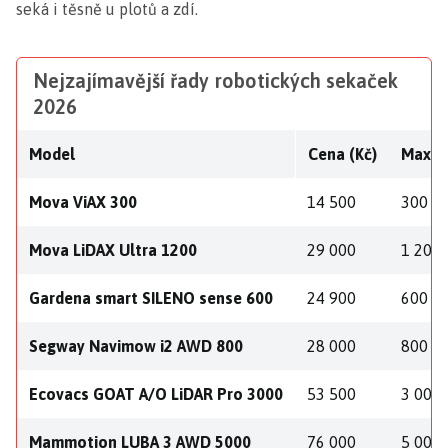
seká i těsně u plotů a zdí.
Nejzajímavější řady robotických sekaček
2026
Model
Cena (Kč)
Max. p
Mova ViAX 300
14 500
300
Mova LiDAX Ultra 1200
29 000
1 200
Gardena smart SILENO sense 600
24 900
600
Segway Navimow i2 AWD 800
28 000
800
Ecovacs GOAT A/O LiDAR Pro 3000
53 500
3 000
Mammotion LUBA 3 AWD 5000
76 000
5 000