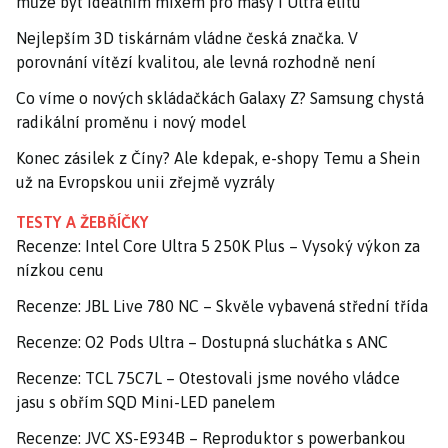
může být ideálním mixem pro masy i Ultra elitu
Nejlepším 3D tiskárnám vládne česká značka. V
porovnání vítězí kvalitou, ale levná rozhodně není
Co víme o nových skládačkách Galaxy Z? Samsung chystá
radikální proměnu i nový model
Konec zásilek z Číny? Ale kdepak, e-shopy Temu a Shein
už na Evropskou unii zřejmě vyzrály
TESTY A ŽEBŘÍČKY
Recenze: Intel Core Ultra 5 250K Plus – Vysoký výkon za
nízkou cenu
Recenze: JBL Live 780 NC – Skvěle vybavená střední třída
Recenze: O2 Pods Ultra – Dostupná sluchátka s ANC
Recenze: TCL 75C7L – Otestovali jsme nového vládce
jasu s obřím SQD Mini-LED panelem
Recenze: JVC XS-E934B – Reproduktor s powerbankou