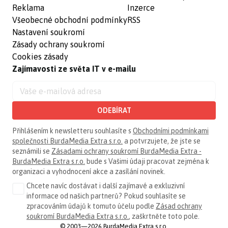
Reklama
Inzerce
Všeobecné obchodní podmínky
RSS
Nastavení soukromí
Zásady ochrany soukromí
Cookies zásady
Zajímavosti ze světa IT v e-mailu
ODEBÍRAT
Přihlášením k newsletteru souhlasíte s
Obchodními podmínkami
společnosti BurdaMedia Extra s.r.o.
a potvrzujete, že jste se
seznámili se
Zásadami ochrany soukromí BurdaMedia Extra -
BurdaMedia Extra s.r.o.
bude s Vašimi údaji pracovat zejména k
organizaci a vyhodnocení akce a zasílání novinek.
Chcete navíc dostávat i další zajímavé a exkluzivní
informace od našich partnerů? Pokud souhlasíte se
zpracováním údajů k tomuto účelu podle
Zásad ochrany
soukromí BurdaMedia Extra s.r.o.
, zaškrtněte toto pole.
© 2003—2026 BurdaMedia Extra s.r.o.