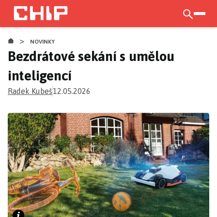
Přejít
k
otevří
hlavnímu
>
obsahu
NOVINKY
Bezdrátové sekání s umělou
inteligencí
Radek Kubeš
12.05.2026