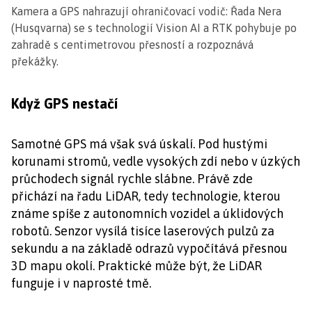
Kamera a GPS nahrazují ohraničovací vodič: Řada Nera
(Husqvarna) se s technologií Vision AI a RTK pohybuje po
zahradě s centimetrovou přesností a rozpoznává
překážky.
Když GPS nestačí
Samotné GPS má však svá úskalí. Pod hustými
korunami stromů, vedle vysokých zdí nebo v úzkých
průchodech signál rychle slábne. Právě zde
přichází na řadu LiDAR, tedy technologie, kterou
známe spíše z autonomních vozidel a úklidových
robotů. Senzor vysílá tisíce laserových pulzů za
sekundu a na základě odrazů vypočítává přesnou
3D mapu okolí. Praktické může být, že LiDAR
funguje i v naprosté tmě.