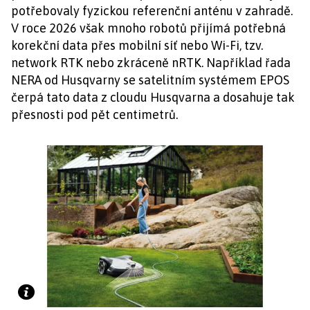
potřebovaly fyzickou referenční anténu v zahradě.
V roce 2026 však mnoho robotů přijímá potřebná
korekční data přes mobilní síť nebo Wi-Fi, tzv.
network RTK nebo zkráceně nRTK. Například řada
NERA od Husqvarny se satelitním systémem EPOS
čerpá tato data z cloudu Husqvarna a dosahuje tak
přesnosti pod pět centimetrů.