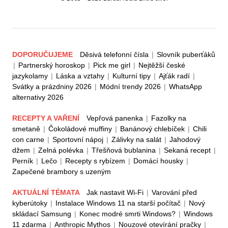
DOPORUČUJEME
Děsivá telefonní čísla
|
Slovník puberťáků
|
Partnerský horoskop
|
Pick me girl
|
Nejtěžší české
jazykolamy
|
Láska a vztahy
|
Kulturní tipy
|
Ajťák radí
|
Svátky a prázdniny 2026
|
Módní trendy 2026
|
WhatsApp
alternativy 2026
RECEPTY A VAŘENÍ
Vepřová panenka
|
Fazolky na
smetaně
|
Čokoládové muffiny
|
Banánový chlebíček
|
Chili
con carne
|
Sportovní nápoj
|
Zálivky na salát
|
Jahodový
džem
|
Zelná polévka
|
Třešňová bublanina
|
Sekaná recept
|
Perník
|
Lečo
|
Recepty s rybízem
|
Domácí housky
|
Zapečené brambory s uzeným
AKTUÁLNÍ TÉMATA
Jak nastavit Wi-Fi
|
Varování před
kyberútoky
|
Instalace Windows 11 na starší počítač
|
Nový
skládací Samsung
|
Konec modré smrti Windows?
|
Windows
11 zdarma
|
Anthropic Mythos
|
Nouzové otevírání pračky
|