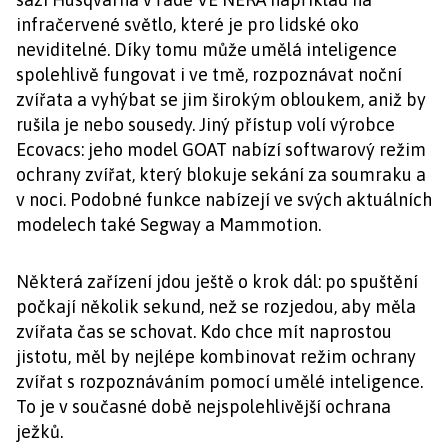
infračervené světlo, které je pro lidské oko
neviditelné. Díky tomu může umělá inteligence
spolehlivě fungovat i ve tmě, rozpoznávat noční
zvířata a vyhýbat se jim širokým obloukem, aniž by
rušila je nebo sousedy. Jiný přístup volí výrobce
Ecovacs: jeho model GOAT nabízí softwarový režim
ochrany zvířat, který blokuje sekání za soumraku a
v noci. Podobné funkce nabízejí ve svých aktuálních
modelech také Segway a Mammotion.
Některá zařízení jdou ještě o krok dál: po spuštění
počkají několik sekund, než se rozjedou, aby měla
zvířata čas se schovat. Kdo chce mít naprostou
jistotu, měl by nejlépe kombinovat režim ochrany
zvířat s rozpoznáváním pomocí umělé inteligence.
To je v současné době nejspolehlivější ochrana
ježků.