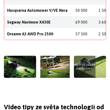
Husqvarna Automower V/VE Nera
50 000
1 500
Segway Navimow X430E
69 000
3 600
Dreame A3 AWD Pro 2500
57 500
2 500
PŘEJÍT DO GALERIE
(7 FOTOGRAFIÍ)
Video tipy ze světa technologií od