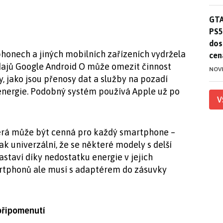
GTA
GTA
PS5
dos
honech a jiných mobilních zařízeních vydržela
cen
ajů Google Android O může omezit činnost
NOV
, jako jsou přenosy dat a služby na pozadí
nergie. Podobný systém používá Apple už po
V
terá může být cenná pro každý smartphone –
ak univerzální, že se některé modely s delší
staví díky nedostatku energie v jejich
rtphonů ale musí s adaptérem do zásuvky
 připomenutí