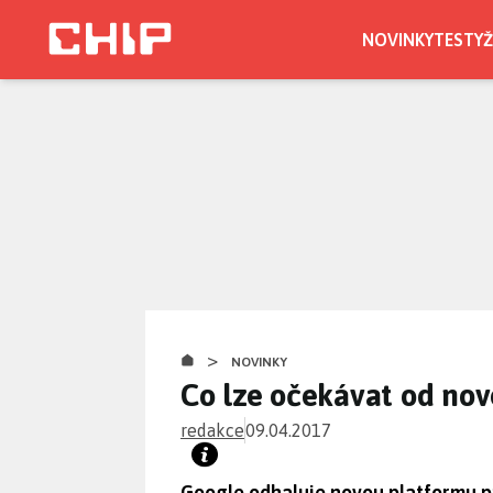
Přejít
k
NOVINKY
TESTY
Ž
hlavnímu
obsahu
>
NOVINKY
Co lze očekávat od no
redakce
09.04.2017
Google odhaluje novou platformu pr