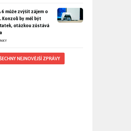
 6 může zvýšit zájem o PS5. Konzolí by měl být dostatek, otáz
 6 může zvýšit zájem o
. Konzolí by měl být
tatek, otázkou zůstává
a
INKY
ŠECHNY NEJNOVĚJŠÍ ZPRÁVY