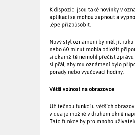
K dispozici jsou také novinky v oz
aplikací se mohou zapnout a vypnout
lépe přizpůsobit.
Nový styl oznámení by měl jít ruku v
nebo 60 minut mohla odložit připo
si okamžitě nemohl přečíst zprávu 
si přál, aby mu oznámení bylo při
porady nebo vyučovací hodiny.
Větší volnost na obrazovce
Užitečnou funkcí u větších obrazove
videa je možné v druhém okně např
Tato funkce by pro mnoho uživatel