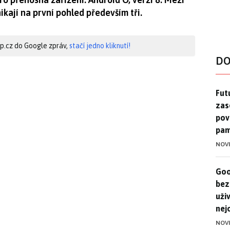
kají na první pohled především tři.
hip.cz do Google zpráv,
stačí jedno kliknutí!
DO
Futu
Futu
zase
pov
pam
NOV
Goo
Goo
bez
uživ
nej
NOV