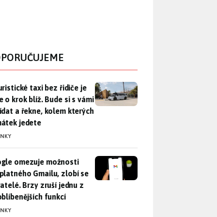
PORUČUJEME
ristické taxi bez řidiče je zase o krok blíž. Bude si s vámi p
ristické taxi bez řidiče je
 o krok blíž. Bude si s vámi
ídat a řekne, kolem kterých
átek jedete
INKY
gle omezuje možnosti bezplatného Gmailu, zlobí se uživatelé. 
gle omezuje možnosti
platného Gmailu, zlobí se
atelé. Brzy zruší jednu z
oblíbenějších funkcí
INKY