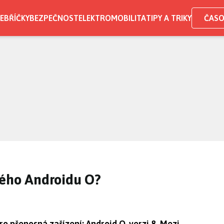
EBŘÍČKY
BEZPEČNOST
ELEKTROMOBILITA
TIPY A TRIKY
ČASO
vého Androidu O?
o přenosná zařízení: Android O, verzi 8. Mezi