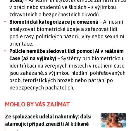
v práci nebo studentů ve školách – s výjimkou
zdravotních a bezpečnostních důvodů.
Biometrická kategorizace je omezená
– AI nesmí
analyzovat biometrické údaje a zařazovat lidi
podle rasy, politických názorů, víry nebo sexuální
orientace.
Policie nemůže sledovat lidi pomocí AI v reálném
čase (až na výjimky)
– Systémy pro biometrickou
identifikaci na veřejných místech v reálném čase
jsou zakázané, s výjimkou hledání pohřešovaných
osob, teroristických hrozeb nebo pátrání po
nebezpečných pachatelích.
MOHLO BY VÁS ZAJÍMAT
Ze spolužaček udělal nahotinky: další alarmující přípa
Ze spolužaček udělal nahotinky: další
alarmující případ zneužití AI k šikaně