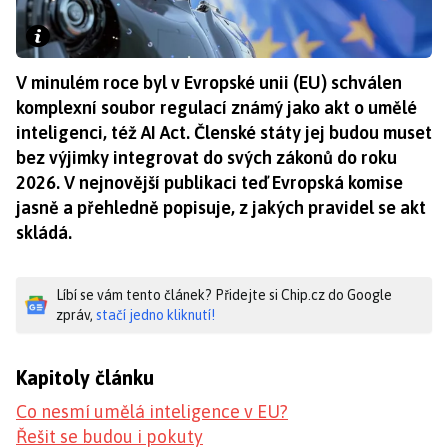
V minulém roce byl v Evropské unii (EU) schválen
komplexní soubor regulací známý jako akt o umělé
inteligenci, též AI Act. Členské státy jej budou muset
bez výjimky integrovat do svých zákonů do roku
2026. V nejnovější publikaci teď Evropská komise
jasně a přehledně popisuje, z jakých pravidel se akt
skládá.
Líbí se vám tento článek? Přidejte si Chip.cz do Google
zpráv,
stačí jedno kliknutí!
Kapitoly článku
Co nesmí umělá inteligence v EU?
Řešit se budou i pokuty