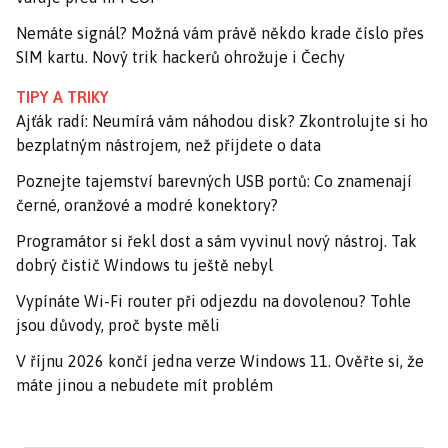
Nemáte signál? Možná vám právě někdo krade číslo přes
SIM kartu. Nový trik hackerů ohrožuje i Čechy
TIPY A TRIKY
Ajťák radí: Neumírá vám náhodou disk? Zkontrolujte si ho
bezplatným nástrojem, než přijdete o data
Poznejte tajemství barevných USB portů: Co znamenají
černé, oranžové a modré konektory?
Programátor si řekl dost a sám vyvinul nový nástroj. Tak
dobrý čistič Windows tu ještě nebyl
Vypínáte Wi-Fi router při odjezdu na dovolenou? Tohle
jsou důvody, proč byste měli
V říjnu 2026 končí jedna verze Windows 11. Ověřte si, že
máte jinou a nebudete mít problém