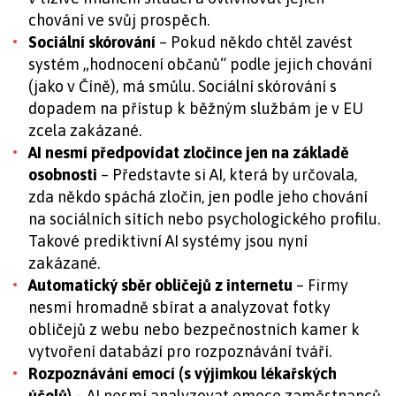
chování ve svůj prospěch.
Sociální skórování
– Pokud někdo chtěl zavést
systém „hodnocení občanů“ podle jejich chování
(jako v Číně), má smůlu. Sociální skórování s
dopadem na přístup k běžným službám je v EU
zcela zakázané.
AI nesmí předpovídat zločince jen na základě
osobnosti
– Představte si AI, která by určovala,
zda někdo spáchá zločin, jen podle jeho chování
na sociálních sítích nebo psychologického profilu.
Takové prediktivní AI systémy jsou nyní
zakázané.
Automatický sběr obličejů z internetu
– Firmy
nesmí hromadně sbírat a analyzovat fotky
obličejů z webu nebo bezpečnostních kamer k
vytvoření databází pro rozpoznávání tváří.
Rozpoznávání emocí (s výjimkou lékařských
účelů)
– AI nesmí analyzovat emoce zaměstnanců