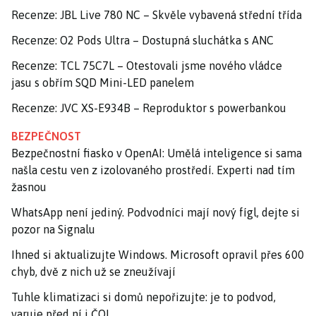
Recenze: JBL Live 780 NC – Skvěle vybavená střední třída
Recenze: O2 Pods Ultra – Dostupná sluchátka s ANC
Recenze: TCL 75C7L – Otestovali jsme nového vládce
jasu s obřím SQD Mini-LED panelem
Recenze: JVC XS-E934B – Reproduktor s powerbankou
BEZPEČNOST
Bezpečnostní fiasko v OpenAI: Umělá inteligence si sama
našla cestu ven z izolovaného prostředí. Experti nad tím
žasnou
WhatsApp není jediný. Podvodníci mají nový fígl, dejte si
pozor na Signalu
Ihned si aktualizujte Windows. Microsoft opravil přes 600
chyb, dvě z nich už se zneužívají
Tuhle klimatizaci si domů nepořizujte: je to podvod,
varuje před ní i ČOI