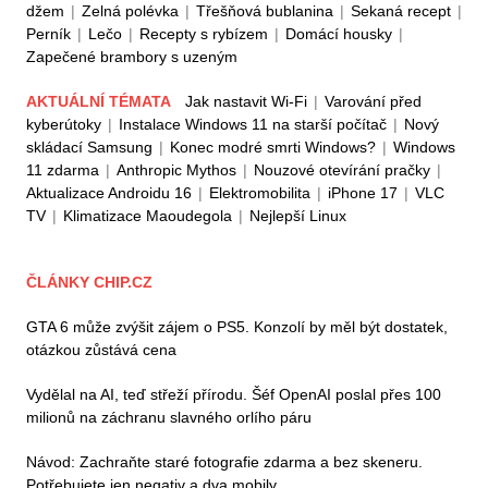
džem
|
Zelná polévka
|
Třešňová bublanina
|
Sekaná recept
|
Perník
|
Lečo
|
Recepty s rybízem
|
Domácí housky
|
Zapečené brambory s uzeným
AKTUÁLNÍ TÉMATA
Jak nastavit Wi-Fi
|
Varování před
kyberútoky
|
Instalace Windows 11 na starší počítač
|
Nový
skládací Samsung
|
Konec modré smrti Windows?
|
Windows
11 zdarma
|
Anthropic Mythos
|
Nouzové otevírání pračky
|
Aktualizace Androidu 16
|
Elektromobilita
|
iPhone 17
|
VLC
TV
|
Klimatizace Maoudegola
|
Nejlepší Linux
ČLÁNKY CHIP.CZ
GTA 6 může zvýšit zájem o PS5. Konzolí by měl být dostatek,
otázkou zůstává cena
Vydělal na AI, teď střeží přírodu. Šéf OpenAI poslal přes 100
milionů na záchranu slavného orlího páru
Návod: Zachraňte staré fotografie zdarma a bez skeneru.
Potřebujete jen negativ a dva mobily