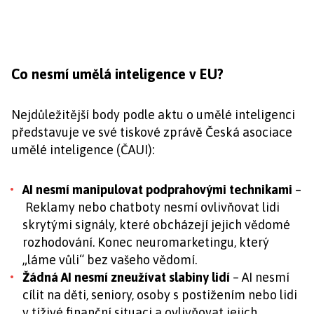
Co nesmí umělá inteligence v EU?
Nejdůležitější body podle aktu o umělé inteligenci
představuje ve své tiskové zprávě Česká asociace
umělé inteligence (ČAUI):
AI nesmí manipulovat podprahovými technikami
–
Reklamy nebo chatboty nesmí ovlivňovat lidi
skrytými signály, které obcházejí jejich vědomé
rozhodování. Konec neuromarketingu, který
„láme vůli“ bez vašeho vědomí.
Žádná AI nesmí zneužívat slabiny lidí
– AI nesmí
cílit na děti, seniory, osoby s postižením nebo lidi
v tíživé finanční situaci a ovlivňovat jejich