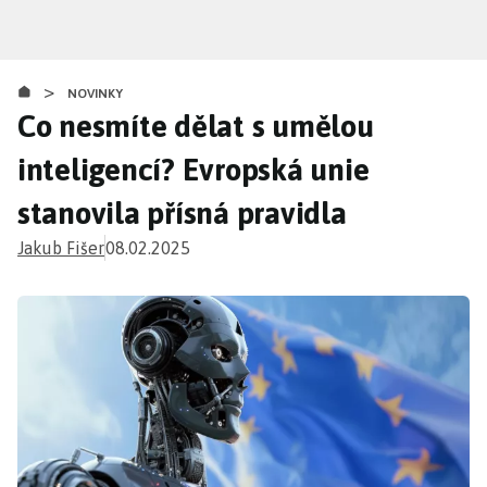
Přejít
k
hlavnímu
>
obsahu
NOVINKY
Co nesmíte dělat s umělou
inteligencí? Evropská unie
stanovila přísná pravidla
Jakub Fišer
08.02.2025