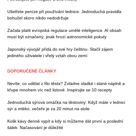
Ušetřete peníze při používání lednice. Jednoduchá pravidla
bohužel skoro nikdo nedodržuje
Začala platit evropská regulace umělé inteligence. AI obsah
musí být označený, jinak hrozí astronomické pokuty
Japonský vývojář přidá do své hry češtinu. Stačil zájem
jediného uživatele i vřelý vztah obou zemí
DOPORUČENÉ ČLÁNKY
Nevíte, co udělat z filo těsta? Zvládne sladké i slané náplně a
křupe mnohem víc než listové. Inspirujte se 10 recepty
Jednoduchá sýrová omáčka na těstoviny: Když máte v lednici
sýr a mléko, večeře je za 20 minut na stole
Kolik kávy denně vypít a kdy si můžeme dát první a poslední
šálek: Načasování je důležité