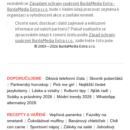
seznámili se
Zásadami ochrany soukromí BurdaMedia Extra -
BurdaMedia Extra s.r.o.
bude s Vašimi údaji pracovat zejména k
organizaci a vyhodnocení akce a zasílání novinek.
Chcete navíc dostávat i další zajímavé a exkluzivní
informace od našich partnerů? Pokud souhlasíte se
zpracováním údajů k tomuto účelu podle
Zásad ochrany
soukromí BurdaMedia Extra s.r.o.
, zaškrtněte toto pole.
© 2003—2026 BurdaMedia Extra s.r.o.
DOPORUČUJEME
Děsivá telefonní čísla
|
Slovník puberťáků
|
Partnerský horoskop
|
Pick me girl
|
Nejtěžší české
jazykolamy
|
Láska a vztahy
|
Kulturní tipy
|
Ajťák radí
|
Svátky a prázdniny 2026
|
Módní trendy 2026
|
WhatsApp
alternativy 2026
RECEPTY A VAŘENÍ
Vepřová panenka
|
Fazolky na
smetaně
|
Čokoládové muffiny
|
Banánový chlebíček
|
Chili
con carne
|
Sportovní nápoj
|
Zálivky na salát
|
Jahodový