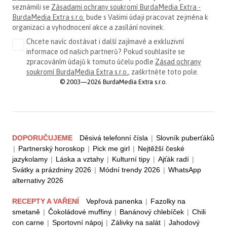
seznámili se
Zásadami ochrany soukromí BurdaMedia Extra -
BurdaMedia Extra s.r.o.
bude s Vašimi údaji pracovat zejména k
organizaci a vyhodnocení akce a zasílání novinek.
Chcete navíc dostávat i další zajímavé a exkluzivní
informace od našich partnerů? Pokud souhlasíte se
zpracováním údajů k tomuto účelu podle
Zásad ochrany
soukromí BurdaMedia Extra s.r.o.
, zaškrtněte toto pole.
© 2003—2026 BurdaMedia Extra s.r.o.
DOPORUČUJEME
Děsivá telefonní čísla
|
Slovník puberťáků
|
Partnerský horoskop
|
Pick me girl
|
Nejtěžší české
jazykolamy
|
Láska a vztahy
|
Kulturní tipy
|
Ajťák radí
|
Svátky a prázdniny 2026
|
Módní trendy 2026
|
WhatsApp
alternativy 2026
RECEPTY A VAŘENÍ
Vepřová panenka
|
Fazolky na
smetaně
|
Čokoládové muffiny
|
Banánový chlebíček
|
Chili
con carne
|
Sportovní nápoj
|
Zálivky na salát
|
Jahodový