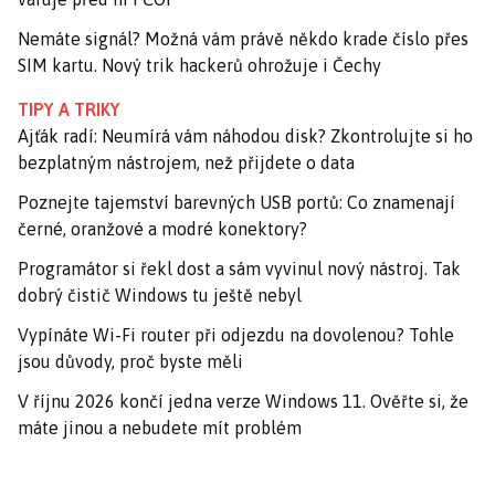
Nemáte signál? Možná vám právě někdo krade číslo přes
SIM kartu. Nový trik hackerů ohrožuje i Čechy
TIPY A TRIKY
Ajťák radí: Neumírá vám náhodou disk? Zkontrolujte si ho
bezplatným nástrojem, než přijdete o data
Poznejte tajemství barevných USB portů: Co znamenají
černé, oranžové a modré konektory?
Programátor si řekl dost a sám vyvinul nový nástroj. Tak
dobrý čistič Windows tu ještě nebyl
Vypínáte Wi-Fi router při odjezdu na dovolenou? Tohle
jsou důvody, proč byste měli
V říjnu 2026 končí jedna verze Windows 11. Ověřte si, že
máte jinou a nebudete mít problém