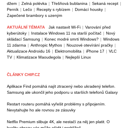
džem
|
Zelná polévka
|
Třešňová bublanina
|
Sekaná recept
|
Perník
|
Lečo
|
Recepty s rybízem
|
Domácí housky
|
Zapečené brambory s uzeným
AKTUÁLNÍ TÉMATA
Jak nastavit Wi-Fi
|
Varování před
kyberútoky
|
Instalace Windows 11 na starší počítač
|
Nový
skládací Samsung
|
Konec modré smrti Windows?
|
Windows
11 zdarma
|
Anthropic Mythos
|
Nouzové otevírání pračky
|
Aktualizace Androidu 16
|
Elektromobilita
|
iPhone 17
|
VLC
TV
|
Klimatizace Maoudegola
|
Nejlepší Linux
ČLÁNKY CHIP.CZ
Aplikace Find pomáhá najít ztracený nebo ukradený telefon.
Samsung ale ukončil jeho podporu u starších telefonů Galaxy
Restart routeru pomáhá vyřešit problémy s připojením.
Nevytahujte ho ale rovnou ze zásuvky
Netflix Premium slibuje 4K, ale nestačí za něj jen platit. O
kvalitu obrazu vás může ošidit i prohlížeč