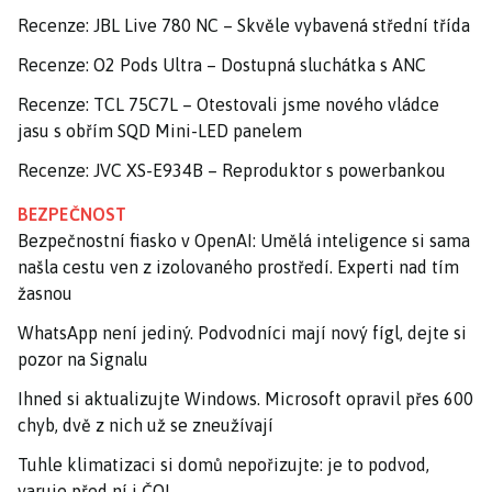
Recenze: JBL Live 780 NC – Skvěle vybavená střední třída
Recenze: O2 Pods Ultra – Dostupná sluchátka s ANC
Recenze: TCL 75C7L – Otestovali jsme nového vládce
jasu s obřím SQD Mini-LED panelem
Recenze: JVC XS-E934B – Reproduktor s powerbankou
BEZPEČNOST
Bezpečnostní fiasko v OpenAI: Umělá inteligence si sama
našla cestu ven z izolovaného prostředí. Experti nad tím
žasnou
WhatsApp není jediný. Podvodníci mají nový fígl, dejte si
pozor na Signalu
Ihned si aktualizujte Windows. Microsoft opravil přes 600
chyb, dvě z nich už se zneužívají
Tuhle klimatizaci si domů nepořizujte: je to podvod,
varuje před ní i ČOI