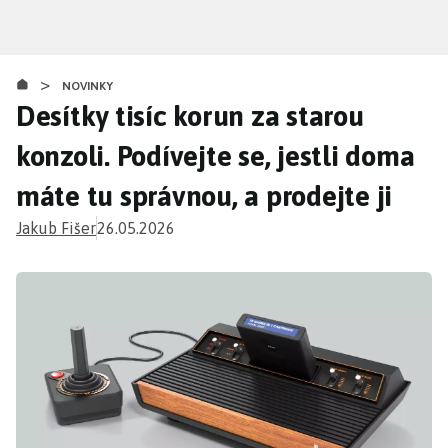
Přejít
k
hlavnímu
>
obsahu
NOVINKY
Desítky tisíc korun za starou
konzoli. Podívejte se, jestli doma
máte tu správnou, a prodejte ji
Jakub Fišer
26.05.2026