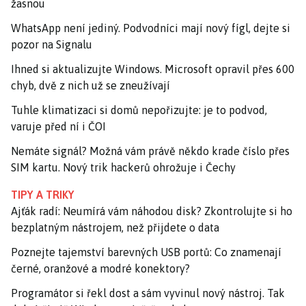
žasnou
WhatsApp není jediný. Podvodníci mají nový fígl, dejte si
pozor na Signalu
Ihned si aktualizujte Windows. Microsoft opravil přes 600
chyb, dvě z nich už se zneužívají
Tuhle klimatizaci si domů nepořizujte: je to podvod,
varuje před ní i ČOI
Nemáte signál? Možná vám právě někdo krade číslo přes
SIM kartu. Nový trik hackerů ohrožuje i Čechy
TIPY A TRIKY
Ajťák radí: Neumírá vám náhodou disk? Zkontrolujte si ho
bezplatným nástrojem, než přijdete o data
Poznejte tajemství barevných USB portů: Co znamenají
černé, oranžové a modré konektory?
Programátor si řekl dost a sám vyvinul nový nástroj. Tak