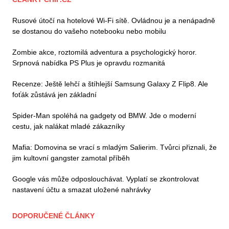
Rusové útočí na hotelové Wi-Fi sítě. Ovládnou je a nenápadně
se dostanou do vašeho notebooku nebo mobilu
Zombie akce, roztomilá adventura a psychologický horor.
Srpnová nabídka PS Plus je opravdu rozmanitá
Recenze: Ještě lehčí a štíhlejší Samsung Galaxy Z Flip8. Ale
foťák zůstává jen základní
Spider-Man spoléhá na gadgety od BMW. Jde o moderní
cestu, jak nalákat mladé zákazníky
Mafia: Domovina se vrací s mladým Salierim. Tvůrci přiznali, že
jim kultovní gangster zamotal příběh
Google vás může odposlouchávat. Vyplatí se zkontrolovat
nastavení účtu a smazat uložené nahrávky
DOPORUČENÉ ČLÁNKY