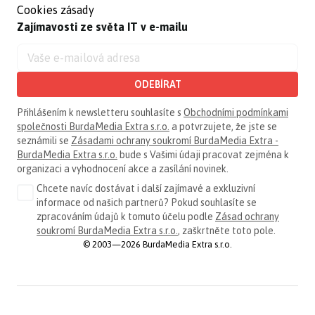
Cookies zásady
Zajímavosti ze světa IT v e-mailu
ODEBÍRAT
Přihlášením k newsletteru souhlasíte s
Obchodními podmínkami
společnosti BurdaMedia Extra s.r.o.
a potvrzujete, že jste se
seznámili se
Zásadami ochrany soukromí BurdaMedia Extra -
BurdaMedia Extra s.r.o.
bude s Vašimi údaji pracovat zejména k
organizaci a vyhodnocení akce a zasílání novinek.
Chcete navíc dostávat i další zajímavé a exkluzivní
informace od našich partnerů? Pokud souhlasíte se
zpracováním údajů k tomuto účelu podle
Zásad ochrany
soukromí BurdaMedia Extra s.r.o.
, zaškrtněte toto pole.
© 2003—2026 BurdaMedia Extra s.r.o.