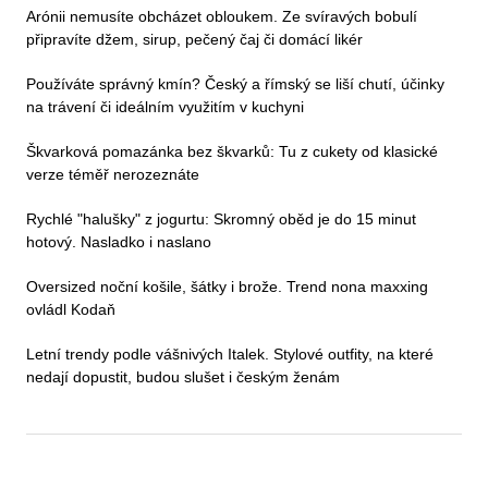
Arónii nemusíte obcházet obloukem. Ze svíravých bobulí
připravíte džem, sirup, pečený čaj či domácí likér
Používáte správný kmín? Český a římský se liší chutí, účinky
na trávení či ideálním využitím v kuchyni
Škvarková pomazánka bez škvarků: Tu z cukety od klasické
verze téměř nerozeznáte
Rychlé "halušky" z jogurtu: Skromný oběd je do 15 minut
hotový. Nasladko i naslano
Oversized noční košile, šátky i brože. Trend nona maxxing
ovládl Kodaň
Letní trendy podle vášnivých Italek. Stylové outfity, na které
nedají dopustit, budou slušet i českým ženám