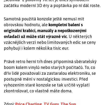
začátku moderní 3D éry a poptávka po ní dál roste.
Samotná použitá konzole ještě nemusí mít
obrovskou hodnotu, ale
kompletní balení s
originální krabicí, manuály a nepoškozenými
ovladači už může stát výrazně víc
. U některých
vzácnějších verzí nebo limitovaných edic se ceny
pohybují i kolem několika tisíc eur.
Právě retro herní trh dnes připomíná sběratelský
boom kolem vinylů nebo starých počítačů. To, co
dřív lidé považovali za zastaralou elektroniku, se
postupně mění v nostalgickou investici. Před
vyhozením staré konzole se tak určitě vyplatí
zkontrolovat, co vlastně máte doma.
Zdroj:
Price Charting
,
TV Guru
,
The Sun