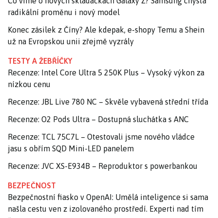
Co víme o nových skládačkách Galaxy Z? Samsung chystá
radikální proměnu i nový model
Konec zásilek z Číny? Ale kdepak, e-shopy Temu a Shein
už na Evropskou unii zřejmě vyzrály
TESTY A ŽEBŘÍČKY
Recenze: Intel Core Ultra 5 250K Plus – Vysoký výkon za
nízkou cenu
Recenze: JBL Live 780 NC – Skvěle vybavená střední třída
Recenze: O2 Pods Ultra – Dostupná sluchátka s ANC
Recenze: TCL 75C7L – Otestovali jsme nového vládce
jasu s obřím SQD Mini-LED panelem
Recenze: JVC XS-E934B – Reproduktor s powerbankou
BEZPEČNOST
Bezpečnostní fiasko v OpenAI: Umělá inteligence si sama
našla cestu ven z izolovaného prostředí. Experti nad tím