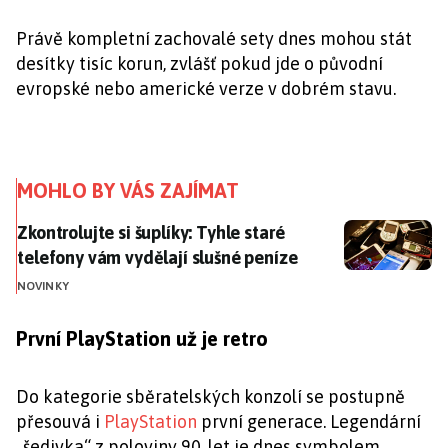
Právě kompletní zachovalé sety dnes mohou stát
desítky tisíc korun, zvlášť pokud jde o původní
evropské nebo americké verze v dobrém stavu.
MOHLO BY VÁS ZAJÍMAT
Zkontrolujte si šuplíky: Tyhle staré telefony vám vydě
Zkontrolujte si šuplíky: Tyhle staré
telefony vám vydělají slušné peníze
NOVINKY
První PlayStation už je retro
Do kategorie sběratelských konzolí se postupně
přesouvá i
PlayStation
první generace. Legendární
„šedivka“ z poloviny 90. let je dnes symbolem