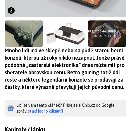
PŘEJÍT DO GALERIE
(5 FOTOGRAFIÍ)
Mnoho lidí má ve sklepě nebo na půdě starou herní
konzoli, kterou už roky nikdo nezapnul. Jenže právě
podobná „zastaralá elektronika“ dnes může mít pro
sběratele obrovskou cenu. Retro gaming totiž dál
roste a některé legendární konzole se prodávají za
částky, které výrazně převyšují jejich původní cenu.
Líbí se vám tento článek? Přidejte si Chip.cz do Google
zpráv,
stačí jedno kliknutí!
Kapitoly článku