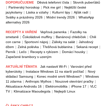
DOPORUČUJEME
Děsivá telefonní čísla
|
Slovník puberťáků
|
Partnerský horoskop
|
Pick me girl
|
Nejtěžší české
jazykolamy
|
Láska a vztahy
|
Kulturní tipy
|
Ajťák radí
|
Svátky a prázdniny 2026
|
Módní trendy 2026
|
WhatsApp
alternativy 2026
RECEPTY A VAŘENÍ
Vepřová panenka
|
Fazolky na
smetaně
|
Čokoládové muffiny
|
Banánový chlebíček
|
Chili
con carne
|
Sportovní nápoj
|
Zálivky na salát
|
Jahodový
džem
|
Zelná polévka
|
Třešňová bublanina
|
Sekaná recept
|
Perník
|
Lečo
|
Recepty s rybízem
|
Domácí housky
|
Zapečené brambory s uzeným
AKTUÁLNÍ TÉMATA
Jak nastavit Wi-Fi
|
Varování před
kyberútoky
|
Instalace Windows 11 na starší počítač
|
Nový
skládací Samsung
|
Konec modré smrti Windows?
|
Windows
11 zdarma
|
Anthropic Mythos
|
Nouzové otevírání pračky
|
Aktualizace Androidu 16
|
Elektromobilita
|
iPhone 17
|
VLC
TV
|
Klimatizace Maoudegola
|
Nejlepší Linux
ČLÁNKY CHIP.CZ