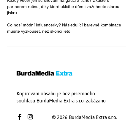
Každý večer jen scrollování na gauči a ticho? Zkuste s
partnerem rutinu, díky které uklidíte dům i zažehnete starou
jiskru
Co nosí módní influencerky? Následující barevné kombinace
musíte vyzkoušet, než skončí léto
Kopírování obsahu je bez písemného
souhlasu BurdaMedia Extra s.r.o. zakázano
© 2026 BurdaMedia Extra s.r.o.