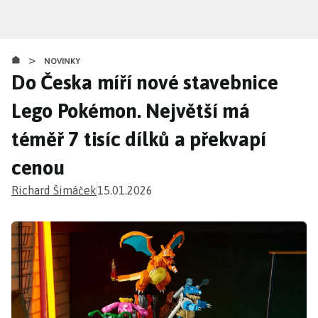
Přejít
k
hlavnímu
>
obsahu
NOVINKY
Do Česka míří nové stavebnice
Lego Pokémon. Největší má
téměř 7 tisíc dílků a překvapí
cenou
Richard Šimáček
15.01.2026