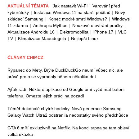
AKTUÁLNÍ TÉMATA
Jak nastavit Wi-Fi
|
Varování před
kyberútoky
|
Instalace Windows 11 na starší počítač
|
Nový
skládací Samsung
|
Konec modré smrti Windows?
|
Windows
11 zdarma
|
Anthropic Mythos
|
Nouzové otevírání pračky
|
Aktualizace Androidu 16
|
Elektromobilita
|
iPhone 17
|
VLC
TV
|
Klimatizace Maoudegola
|
Nejlepší Linux
ČLÁNKY CHIP.CZ
Rýpanec do Mety. Brýle DuckDuckGo neumí vůbec nic, ale
právě proto se vyprodaly během několika dní
Ajťák radí: Některé aplikace od Googlu umí vyždímat baterii
telefonu. Omezte jejich práci na pozadí
Téměř dokonalé chytré hodinky. Nová generace Samsung
Galaxy Watch Ultra2 odstranila nedostatky svého předchůdce
GTA 6 míří exkluzivně na Netflix. Na konci srpna se tam objeví
velká ukázka