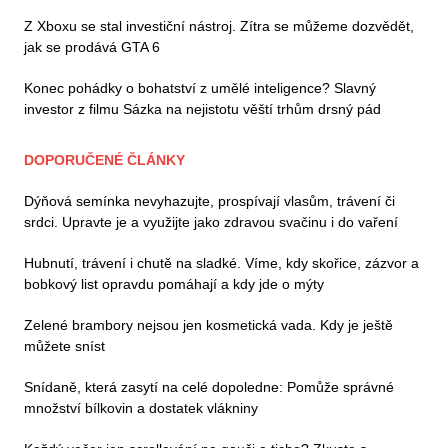
Z Xboxu se stal investiční nástroj. Zítra se můžeme dozvědět,
jak se prodává GTA 6
Konec pohádky o bohatství z umělé inteligence? Slavný
investor z filmu Sázka na nejistotu věští trhům drsný pád
DOPORUČENÉ ČLÁNKY
Dýňová semínka nevyhazujte, prospívají vlasům, trávení či
srdci. Upravte je a využijte jako zdravou svačinu i do vaření
Hubnutí, trávení i chutě na sladké. Víme, kdy skořice, zázvor a
bobkový list opravdu pomáhají a kdy jde o mýty
Zelené brambory nejsou jen kosmetická vada. Kdy je ještě
můžete sníst
Snídaně, která zasytí na celé dopoledne: Pomůže správné
množství bílkovin a dostatek vlákniny