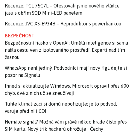
Recenze: TCL 75C7L – Otestovali jsme nového vládce
jasu s obřím SQD Mini-LED panelem
Recenze: JVC XS-E934B – Reproduktor s powerbankou
BEZPEČNOST
Bezpečnostní fiasko v OpenAI: Umělá inteligence si sama
našla cestu ven z izolovaného prostředí. Experti nad tím
žasnou
WhatsApp není jediný. Podvodníci mají nový fígl, dejte si
pozor na Signalu
Ihned si aktualizujte Windows. Microsoft opravil přes 600
chyb, dvě z nich už se zneužívají
Tuhle klimatizaci si domů nepořizujte: je to podvod,
varuje před ní i ČOI
Nemáte signál? Možná vám právě někdo krade číslo přes
SIM kartu. Nový trik hackerů ohrožuje i Čechy