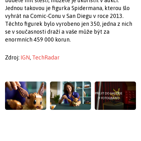
budete mít štěstí, můžete je ukořistit v aukci.
Jednou takovou je figurka Spidermana, kterou šlo
vyhrát na Comic-Conu v San Diegu v roce 2013.
Těchto figurek bylo vyrobeno jen 350, jedna z nich
se v současnosti draží a vaše může být za
enormních 459 000 korun.
Zdroj:
IGN
,
TechRadar
PŘEJÍT DO GALERIE
(9 FOTOGRAFIÍ)