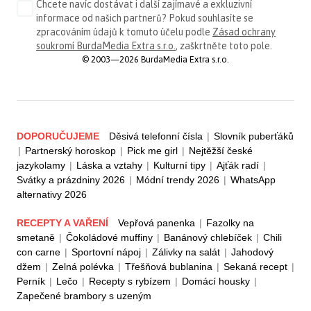
Chcete navíc dostávat i další zajímavé a exkluzivní
informace od našich partnerů? Pokud souhlasíte se
zpracováním údajů k tomuto účelu podle
Zásad ochrany
soukromí BurdaMedia Extra s.r.o.
, zaškrtněte toto pole.
© 2003—2026 BurdaMedia Extra s.r.o.
DOPORUČUJEME
Děsivá telefonní čísla
|
Slovník puberťáků
|
Partnerský horoskop
|
Pick me girl
|
Nejtěžší české
jazykolamy
|
Láska a vztahy
|
Kulturní tipy
|
Ajťák radí
|
Svátky a prázdniny 2026
|
Módní trendy 2026
|
WhatsApp
alternativy 2026
RECEPTY A VAŘENÍ
Vepřová panenka
|
Fazolky na
smetaně
|
Čokoládové muffiny
|
Banánový chlebíček
|
Chili
con carne
|
Sportovní nápoj
|
Zálivky na salát
|
Jahodový
džem
|
Zelná polévka
|
Třešňová bublanina
|
Sekaná recept
|
Perník
|
Lečo
|
Recepty s rybízem
|
Domácí housky
|
Zapečené brambory s uzeným