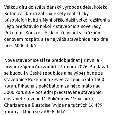
Velkou díru do světa dánský výrobce udělal kolekcí
Botanical, která zahrnuje sety realisticky
působících květin. Nyní přišlo další velké rozšíření a
Lego představilo několik stavebnic z nové řady
Pokémon. Konkrétně jde o tři novinky v různém
cenovém rozpětí, a ta největší stavebnice nabídne
přes 6000 dílků.
Nové stavebnice si lze předobjednat již nyní a k
prvním zájemcům zamíří 27. února 2026. Prodávat
se budou i v České republice a na výběr bude ze
stavebnice Pokémona Eevee za cenu okolo 1500
korun, Pikachu s pokéballem za něco málo nad
5000 korun a v poslední představené stavebnici
dostanete rovnou tři Pokémony: Venusaura,
Charizarda a Blastoise. Vyjde na tučných 16 499
korun a skládá se z 6838 dílků.