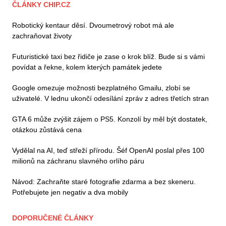
ČLÁNKY CHIP.CZ
Robotický kentaur děsí. Dvoumetrový robot má ale
zachraňovat životy
Futuristické taxi bez řidiče je zase o krok blíž. Bude si s vámi
povídat a řekne, kolem kterých památek jedete
Google omezuje možnosti bezplatného Gmailu, zlobí se
uživatelé. V lednu ukončí odesílání zpráv z adres třetích stran
GTA 6 může zvýšit zájem o PS5. Konzolí by měl být dostatek,
otázkou zůstává cena
Vydělal na AI, teď střeží přírodu. Šéf OpenAI poslal přes 100
milionů na záchranu slavného orlího páru
Návod: Zachraňte staré fotografie zdarma a bez skeneru.
Potřebujete jen negativ a dva mobily
DOPORUČENÉ ČLÁNKY