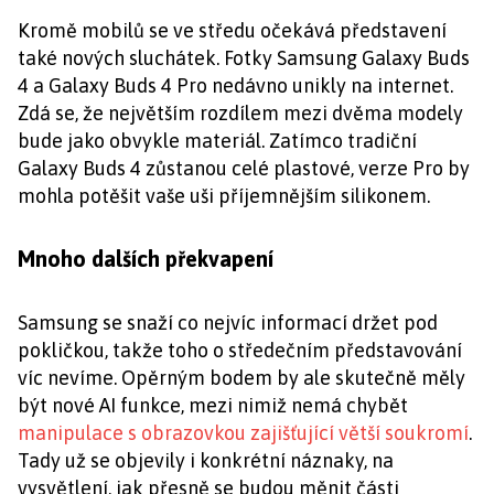
Kromě mobilů se ve středu očekává představení
také nových sluchátek. Fotky Samsung Galaxy Buds
4 a Galaxy Buds 4 Pro nedávno unikly na internet.
Zdá se, že největším rozdílem mezi dvěma modely
bude jako obvykle materiál. Zatímco tradiční
Galaxy Buds 4 zůstanou celé plastové, verze Pro by
mohla potěšit vaše uši příjemnějším silikonem.
Mnoho dalších překvapení
Samsung se snaží co nejvíc informací držet pod
pokličkou, takže toho o středečním představování
víc nevíme. Opěrným bodem by ale skutečně měly
být nové AI funkce, mezi nimiž nemá chybět
manipulace s obrazovkou zajišťující větší soukromí
.
Tady už se objevily i konkrétní náznaky, na
vysvětlení, jak přesně se budou měnit části