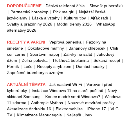
DOPORUČUJEME
Děsivá telefonní čísla
|
Slovník puberťáků
|
Partnerský horoskop
|
Pick me girl
|
Nejtěžší české
jazykolamy
|
Láska a vztahy
|
Kulturní tipy
|
Ajťák radí
|
Svátky a prázdniny 2026
|
Módní trendy 2026
|
WhatsApp
alternativy 2026
RECEPTY A VAŘENÍ
Vepřová panenka
|
Fazolky na
smetaně
|
Čokoládové muffiny
|
Banánový chlebíček
|
Chili
con carne
|
Sportovní nápoj
|
Zálivky na salát
|
Jahodový
džem
|
Zelná polévka
|
Třešňová bublanina
|
Sekaná recept
|
Perník
|
Lečo
|
Recepty s rybízem
|
Domácí housky
|
Zapečené brambory s uzeným
AKTUÁLNÍ TÉMATA
Jak nastavit Wi-Fi
|
Varování před
kyberútoky
|
Instalace Windows 11 na starší počítač
|
Nový
skládací Samsung
|
Konec modré smrti Windows?
|
Windows
11 zdarma
|
Anthropic Mythos
|
Nouzové otevírání pračky
|
Aktualizace Androidu 16
|
Elektromobilita
|
iPhone 17
|
VLC
TV
|
Klimatizace Maoudegola
|
Nejlepší Linux