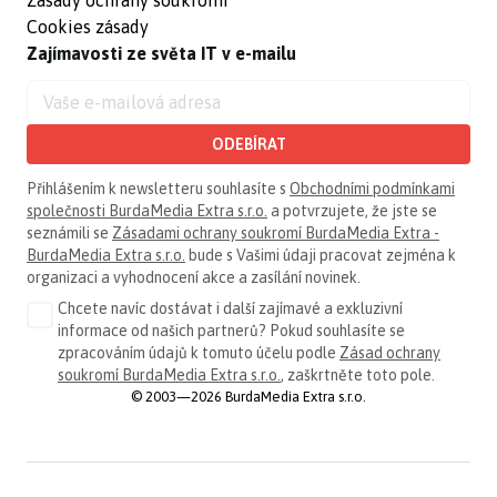
Zásady ochrany soukromí
Cookies zásady
Zajímavosti ze světa IT v e-mailu
ODEBÍRAT
Přihlášením k newsletteru souhlasíte s
Obchodními podmínkami
společnosti BurdaMedia Extra s.r.o.
a potvrzujete, že jste se
seznámili se
Zásadami ochrany soukromí BurdaMedia Extra -
BurdaMedia Extra s.r.o.
bude s Vašimi údaji pracovat zejména k
organizaci a vyhodnocení akce a zasílání novinek.
Chcete navíc dostávat i další zajímavé a exkluzivní
informace od našich partnerů? Pokud souhlasíte se
zpracováním údajů k tomuto účelu podle
Zásad ochrany
soukromí BurdaMedia Extra s.r.o.
, zaškrtněte toto pole.
© 2003—2026 BurdaMedia Extra s.r.o.