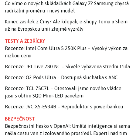
Co víme o nových skládačkách Galaxy Z? Samsung chystá
radikální proměnu i nový model
Konec zásilek z Číny? Ale kdepak, e-shopy Temu a Shein
už na Evropskou unii zřejmě vyzrály
TESTY A ŽEBŘÍČKY
Recenze: Intel Core Ultra 5 250K Plus – Vysoký výkon za
nízkou cenu
Recenze: JBL Live 780 NC – Skvěle vybavená střední třída
Recenze: O2 Pods Ultra – Dostupná sluchátka s ANC
Recenze: TCL 75C7L – Otestovali jsme nového vládce
jasu s obřím SQD Mini-LED panelem
Recenze: JVC XS-E934B – Reproduktor s powerbankou
BEZPEČNOST
Bezpečnostní fiasko v OpenAI: Umělá inteligence si sama
našla cestu ven z izolovaného prostředí. Experti nad tím