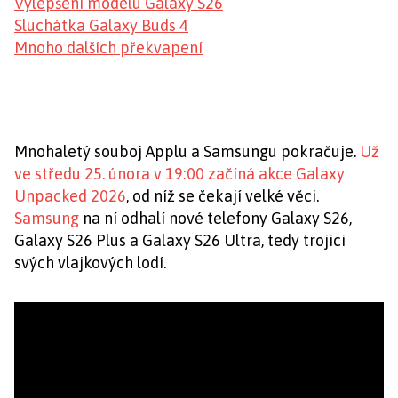
Vylepšení modelu Galaxy S26
Sluchátka Galaxy Buds 4
Mnoho dalších překvapení
Mnohaletý souboj Applu a Samsungu pokračuje.
Už
ve středu 25. února v 19:00 začíná akce Galaxy
Unpacked 2026
, od níž se čekají velké věci.
Samsung
na ní odhalí nové telefony Galaxy S26,
Galaxy S26 Plus a Galaxy S26 Ultra, tedy trojici
svých vlajkových lodí.