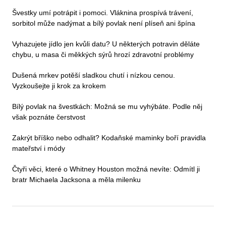
Švestky umí potrápit i pomoci. Vláknina prospívá trávení,
sorbitol může nadýmat a bílý povlak není plíseň ani špína
Vyhazujete jídlo jen kvůli datu? U některých potravin děláte
chybu, u masa či měkkých sýrů hrozí zdravotní problémy
Dušená mrkev potěší sladkou chutí i nízkou cenou.
Vyzkoušejte ji krok za krokem
Bílý povlak na švestkách: Možná se mu vyhýbáte. Podle něj
však poznáte čerstvost
Zakrýt bříško nebo odhalit? Kodaňské maminky boří pravidla
mateřství i módy
Čtyři věci, které o Whitney Houston možná nevíte: Odmítl ji
bratr Michaela Jacksona a měla milenku