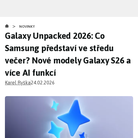
Přejít
k
hlavnímu
>
obsahu
NOVINKY
Galaxy Unpacked 2026: Co
Samsung představí ve středu
večer? Nové modely Galaxy S26 a
více AI funkcí
Karel Ryška
24.02.2026