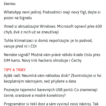
žasnou
WhatsApp není jediný. Podvodníci mají nový fígl, dejte si
pozor na Signalu
Ihned si aktualizujte Windows. Microsoft opravil přes 600
chyb, dvě z nich už se zneužívají
Tuhle klimatizaci si domů nepořizujte: je to podvod,
varuje před ní i ČOI
Nemáte signál? Možná vám právě někdo krade číslo přes
SIM kartu. Nový trik hackerů ohrožuje i Čechy
TIPY A TRIKY
Ajťák radí: Neumírá vám náhodou disk? Zkontrolujte si ho
bezplatným nástrojem, než přijdete o data
Poznejte tajemství barevných USB portů: Co znamenají
černé, oranžové a modré konektory?
Programátor si řekl dost a sám vyvinul nový nástroj. Tak