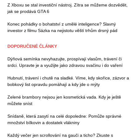
Z Xboxu se stal investiční nástroj. Zítra se můžeme dozvědět,
jak se prodává GTA 6
Konec pohádky o bohatství z umělé inteligence? Slavný
investor z filmu Sázka na nejistotu věští trhům drsný pád
DOPORUČENÉ ČLÁNKY
Dýňová semínka nevyhazujte, prospívají vlasům, trávení či
srdci. Upravte je a využijte jako zdravou svačinu i do vaření
Hubnutí, trávení i chutě na sladké. Víme, kdy skořice, zázvor a
bobkový list opravdu pomáhají a kdy jde o mýty
Zelené brambory nejsou jen kosmetická vada. Kdy je ještě
můžete sníst
Snídaně, která zasytí na celé dopoledne: Pomůže správné
množství bílkovin a dostatek vlákniny
Každý večer jen scrollování na gauči a ticho? Zkuste s