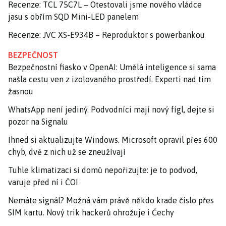
Recenze: TCL 75C7L – Otestovali jsme nového vládce
jasu s obřím SQD Mini-LED panelem
Recenze: JVC XS-E934B – Reproduktor s powerbankou
BEZPEČNOST
Bezpečnostní fiasko v OpenAI: Umělá inteligence si sama
našla cestu ven z izolovaného prostředí. Experti nad tím
žasnou
WhatsApp není jediný. Podvodníci mají nový fígl, dejte si
pozor na Signalu
Ihned si aktualizujte Windows. Microsoft opravil přes 600
chyb, dvě z nich už se zneužívají
Tuhle klimatizaci si domů nepořizujte: je to podvod,
varuje před ní i ČOI
Nemáte signál? Možná vám právě někdo krade číslo přes
SIM kartu. Nový trik hackerů ohrožuje i Čechy