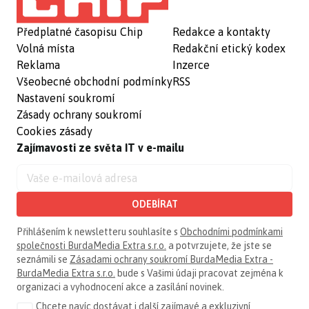
Předplatné časopisu Chip
Redakce a kontakty
Volná místa
Redakční etický kodex
Reklama
Inzerce
Všeobecné obchodní podmínky
RSS
Nastavení soukromí
Zásady ochrany soukromí
Cookies zásady
Zajímavosti ze světa IT v e-mailu
ODEBÍRAT
Přihlášením k newsletteru souhlasíte s
Obchodními podmínkami
společnosti BurdaMedia Extra s.r.o.
a potvrzujete, že jste se
seznámili se
Zásadami ochrany soukromí BurdaMedia Extra -
BurdaMedia Extra s.r.o.
bude s Vašimi údaji pracovat zejména k
organizaci a vyhodnocení akce a zasílání novinek.
Chcete navíc dostávat i další zajímavé a exkluzivní