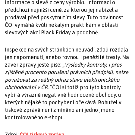
informace o slevě z ceny výrobku informaci o
předchozí nejnižší ceně, za kterou jej nabízel a
prodával před poskytnutím slevy. Tuto povinnost
ČOI vymáhá kvůli nekalým praktikám v oblasti
slevových akcí Black Friday a podobně.
Inspekce na svých stránkách neuvádí, zdali rozdala
jen napomenutí, anebo rovnou i peněžité tresty. Na
závěr zprávy ještě píše:
„Výsledky kontroly, i přes
zjištěné procento porušení právních předpisů, nelze
považovat za reálný odraz stavu elektronického
obchodování v ČR.“
ČOI si totiž pro tyto kontroly
vybírá výrazně negativně hodnocené obchody, u
kterých nějaké to pochybení očekává. Bohužel v
tiskové zprávě není zmíněno ani jedno jméno
kontrolovaného e-shopu.
Zdroj:
ČOI tisková zpráva