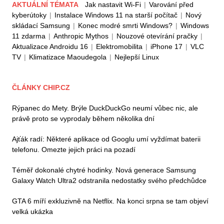
AKTUÁLNÍ TÉMATA
Jak nastavit Wi-Fi
|
Varování před
kyberútoky
|
Instalace Windows 11 na starší počítač
|
Nový
skládací Samsung
|
Konec modré smrti Windows?
|
Windows
11 zdarma
|
Anthropic Mythos
|
Nouzové otevírání pračky
|
Aktualizace Androidu 16
|
Elektromobilita
|
iPhone 17
|
VLC
TV
|
Klimatizace Maoudegola
|
Nejlepší Linux
ČLÁNKY CHIP.CZ
Rýpanec do Mety. Brýle DuckDuckGo neumí vůbec nic, ale
právě proto se vyprodaly během několika dní
Ajťák radí: Některé aplikace od Googlu umí vyždímat baterii
telefonu. Omezte jejich práci na pozadí
Téměř dokonalé chytré hodinky. Nová generace Samsung
Galaxy Watch Ultra2 odstranila nedostatky svého předchůdce
GTA 6 míří exkluzivně na Netflix. Na konci srpna se tam objeví
velká ukázka