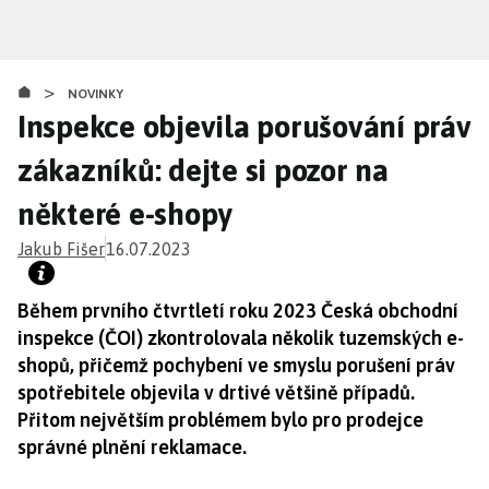
Přejít
k
hlavnímu
>
obsahu
NOVINKY
Inspekce objevila porušování práv
zákazníků: dejte si pozor na
některé e-shopy
Jakub Fišer
16.07.2023
Během prvního čtvrtletí roku 2023 Česká obchodní
inspekce (ČOI) zkontrolovala několik tuzemských e-
shopů, přičemž pochybení ve smyslu porušení práv
spotřebitele objevila v drtivé většině případů.
Přitom největším problémem bylo pro prodejce
správné plnění reklamace.