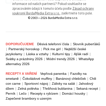
informace od našich partnerů? Pokud souhlasíte se
zpracováním údajů k tomuto účelu podle
Zásad ochrany
soukromí BurdaMedia Extra s.r.o.
, zaškrtněte toto pole.
© 2003—2026 BurdaMedia Extra s.r.o.
DOPORUČUJEME
Děsivá telefonní čísla
|
Slovník puberťáků
|
Partnerský horoskop
|
Pick me girl
|
Nejtěžší české
jazykolamy
|
Láska a vztahy
|
Kulturní tipy
|
Ajťák radí
|
Svátky a prázdniny 2026
|
Módní trendy 2026
|
WhatsApp
alternativy 2026
RECEPTY A VAŘENÍ
Vepřová panenka
|
Fazolky na
smetaně
|
Čokoládové muffiny
|
Banánový chlebíček
|
Chili
con carne
|
Sportovní nápoj
|
Zálivky na salát
|
Jahodový
džem
|
Zelná polévka
|
Třešňová bublanina
|
Sekaná recept
|
Perník
|
Lečo
|
Recepty s rybízem
|
Domácí housky
|
Zapečené brambory s uzeným