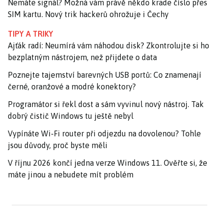
Nemáte signál? Možná vám právě někdo krade číslo přes
SIM kartu. Nový trik hackerů ohrožuje i Čechy
TIPY A TRIKY
Ajťák radí: Neumírá vám náhodou disk? Zkontrolujte si ho
bezplatným nástrojem, než přijdete o data
Poznejte tajemství barevných USB portů: Co znamenají
černé, oranžové a modré konektory?
Programátor si řekl dost a sám vyvinul nový nástroj. Tak
dobrý čistič Windows tu ještě nebyl
Vypínáte Wi-Fi router při odjezdu na dovolenou? Tohle
jsou důvody, proč byste měli
V říjnu 2026 končí jedna verze Windows 11. Ověřte si, že
máte jinou a nebudete mít problém