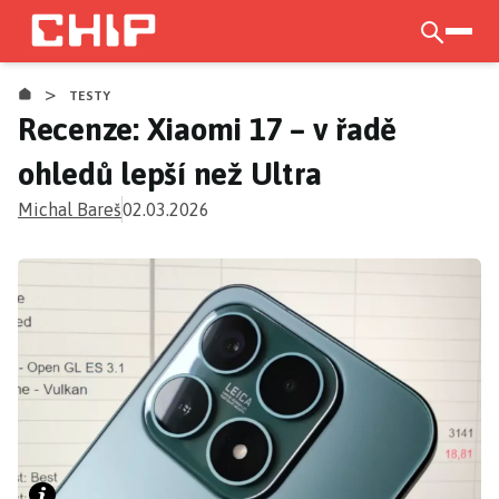
Přejít
k
otevří
hlavnímu
>
obsahu
TESTY
Recenze: Xiaomi 17 – v řadě
ohledů lepší než Ultra
Michal Bareš
02.03.2026