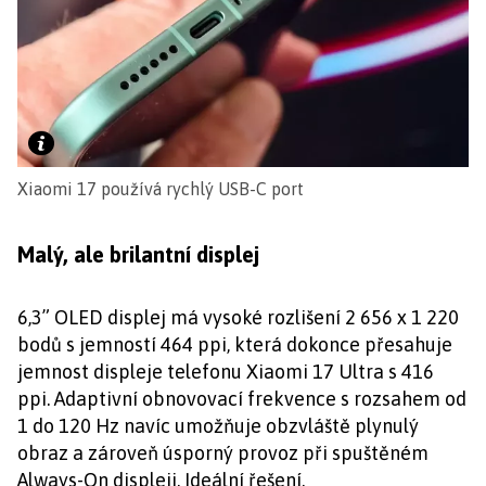
Xiaomi 17 používá rychlý USB-C port
Malý, ale brilantní displej
6,3” OLED displej má vysoké rozlišení 2 656 x 1 220
bodů s jemností 464 ppi, která dokonce přesahuje
jemnost displeje telefonu Xiaomi 17 Ultra s 416
ppi. Adaptivní obnovovací frekvence s rozsahem od
1 do 120 Hz navíc umožňuje obzvláště plynulý
obraz a zároveň úsporný provoz při spuštěném
Always-On displeji. Ideální řešení.