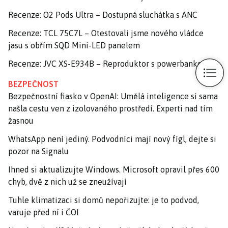
Recenze: O2 Pods Ultra – Dostupná sluchátka s ANC
Recenze: TCL 75C7L – Otestovali jsme nového vládce
jasu s obřím SQD Mini-LED panelem
Recenze: JVC XS-E934B – Reproduktor s powerbankou
BEZPEČNOST
Bezpečnostní fiasko v OpenAI: Umělá inteligence si sama
našla cestu ven z izolovaného prostředí. Experti nad tím
žasnou
WhatsApp není jediný. Podvodníci mají nový fígl, dejte si
pozor na Signalu
Ihned si aktualizujte Windows. Microsoft opravil přes 600
chyb, dvě z nich už se zneužívají
Tuhle klimatizaci si domů nepořizujte: je to podvod,
varuje před ní i ČOI