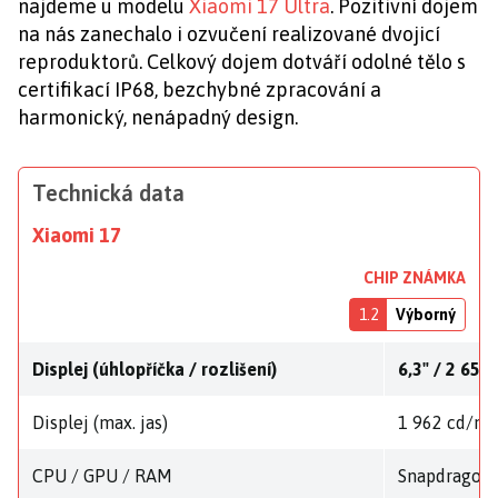
najdeme u modelu
Xiaomi 17 Ultra
. Pozitivní dojem
na nás zanechalo i ozvučení realizované dvojicí
reproduktorů. Celkový dojem dotváří odolné tělo s
certifikací IP68, bezchybné zpracování a
harmonický, nenápadný design.
Technická data
Xiaomi 17
CHIP ZNÁMKA
1.2
Výborný
Displej (úhlopříčka / rozlišení)
6,3" / 2 656
Displej (max. jas)
1 962 cd/m
CPU / GPU / RAM
Snapdragon 8