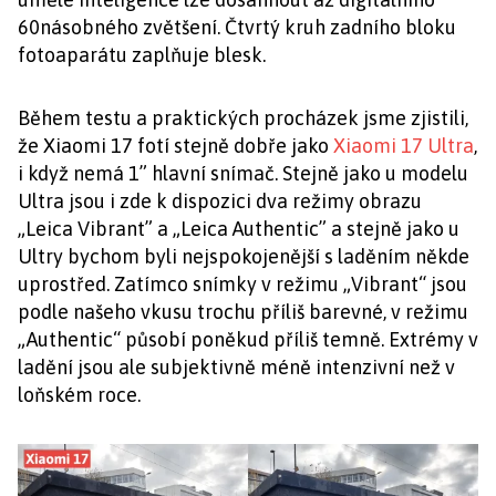
60násobného zvětšení. Čtvrtý kruh zadního bloku
fotoaparátu zaplňuje blesk.
Během testu a praktických procházek jsme zjistili,
že Xiaomi 17 fotí stejně dobře jako
Xiaomi 17 Ultra
,
i když nemá 1” hlavní snímač. Stejně jako u modelu
Ultra jsou i zde k dispozici dva režimy obrazu
„Leica Vibrant” a „Leica Authentic” a stejně jako u
Ultry bychom byli nejspokojenější s laděním někde
uprostřed. Zatímco snímky v režimu „Vibrant“ jsou
podle našeho vkusu trochu příliš barevné, v režimu
„Authentic“ působí poněkud příliš temně. Extrémy v
ladění jsou ale subjektivně méně intenzivní než v
loňském roce.