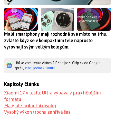
PŘEJÍT DO GALERIE
(35 FOTOGRAFIÍ)
Malé smartphony mají rozhodně své místo na trhu,
zvláště když se v kompaktním těle naprosto
vyrovnají svým velkým kolegům.
Líbí se vám tento článek? Přidejte si Chip.cz do Google
zpráv,
stačí jedno kliknutí!
Kapitoly článku
Xiaomi 17 v testu: Ultra výbava v praktičtějším
formátu
Malý, ale brilantní displej
Vysoký výkon trochu zahřívá šasi