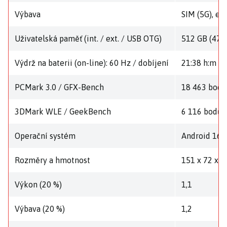
Výbava
SIM (5G), eS
Uživatelská paměť (int. / ext. / USB OTG)
512 GB (476,
Výdrž na baterii (on-line): 60 Hz / dobíjení
21:38 h:m / 
PCMark 3.0 / GFX-Bench
18 463 bodů 
3DMark WLE / GeekBench
6 116 bodů (
Operační systém
Android 16
Rozměry a hmotnost
151 x 72 x 8
Výkon (20 %)
1,1
Výbava (20 %)
1,2