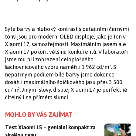
Syté barvy a hluboký kontrast s detailními černými
tóny jsou pro moderní OLED displeje, jako je ten v
Xiaomi 17, samozřejmostí. Maximálním jasem ale
Xiaomi 17 pokořil většinu konkurentů. V laboratoři
jsme mu při zobrazení celoplošného
šachovnicového vzoru naměřili 1 962 cd/m². S
nepatrným podílem bílé barvy jsme dokonce
dosáhli maximálního špičkového jasu přes 3 500
cd/m². Jinými slovy, displej Xiaomi 17 je perfektně
čitelný i na přímém slunci.
MOHLO BY VÁS ZAJÍMAT
Test: Xiaomi 15 – geniální kompakt za skvělou cenu
Test: Xiaomi 15 – geniální kompakt za
skvělou cenu