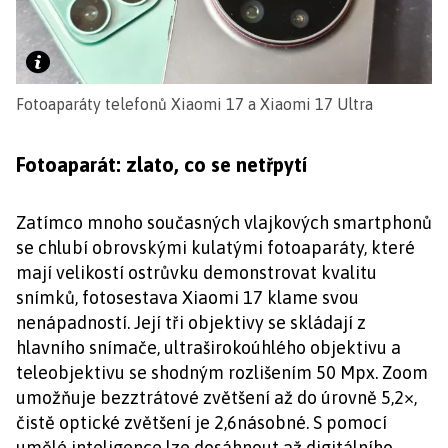
Fotoaparáty telefonů Xiaomi 17 a Xiaomi 17 Ultra
Fotoaparát: zlato, co se netřpytí
Zatímco mnoho současných vlajkových smartphonů
se chlubí obrovskými kulatými fotoaparáty, které
mají velikostí ostrůvku demonstrovat kvalitu
snímků, fotosestava Xiaomi 17 klame svou
nenápadností. Její tři objektivy se skládají z
hlavního snímače, ultraširokoúhlého objektivu a
teleobjektivu se shodným rozlišením 50 Mpx. Zoom
umožňuje bezztrátové zvětšení až do úrovně 5,2×,
čistě optické zvětšení je 2,6násobné. S pomocí
umělé inteligence lze dosáhnout až digitálního