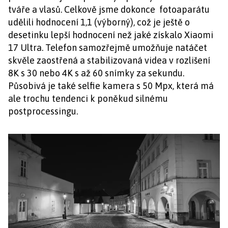
tváře a vlasů. Celkově jsme dokonce fotoaparátu
udělili hodnocení 1,1 (výborný), což je ještě o
desetinku lepší hodnocení než jaké získalo Xiaomi
17 Ultra. Telefon samozřejmě umožňuje natáčet
skvěle zaostřená a stabilizovaná videa v rozlišení
8K s 30 nebo 4K s až 60 snímky za sekundu.
Působivá je také selfie kamera s 50 Mpx, která má
ale trochu tendenci k poněkud silnému
postprocessingu.