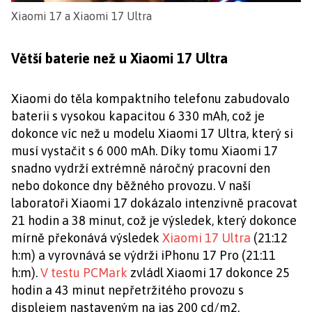
Xiaomi 17 a Xiaomi 17 Ultra
Větší baterie než u Xiaomi 17 Ultra
Xiaomi do těla kompaktního telefonu zabudovalo
baterii s vysokou kapacitou 6 330 mAh, což je
dokonce víc než u modelu Xiaomi 17 Ultra, který si
musí vystačit s 6 000 mAh. Díky tomu Xiaomi 17
snadno vydrží extrémně náročný pracovní den
nebo dokonce dny běžného provozu. V naší
laboratoři Xiaomi 17 dokázalo intenzivně pracovat
21 hodin a 38 minut, což je výsledek, který dokonce
mírně překonává výsledek
Xiaomi 17 Ultra
(21:12
h:m) a vyrovnává se výdrži iPhonu 17 Pro (21:11
h:m).
V testu PCMark
zvládl Xiaomi 17 dokonce 25
hodin a 43 minut nepřetržitého provozu s
displejem nastaveným na jas 200 cd/m2.