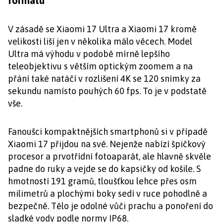
formátu
V zásadě se Xiaomi 17 Ultra a Xiaomi 17 kromě
velikosti liší jen v několika málo věcech. Model
Ultra má výhodu v podobě mírně lepšího
teleobjektivu s větším optickým zoomem a na
přání také natáčí v rozlišení 4K se 120 snímky za
sekundu namísto pouhých 60 fps. To je v podstatě
vše.
Fanoušci kompaktnějších smartphonů si v případě
Xiaomi 17 přijdou na své. Nejenže nabízí špičkový
procesor a prvotřídní fotoaparát, ale hlavně skvěle
padne do ruky a vejde se do kapsičky od košile. S
hmotností 191 gramů, tloušťkou lehce přes osm
milimetrů a plochými boky sedí v ruce pohodlně a
bezpečně. Tělo je odolné vůči prachu a ponoření do
sladké vody podle normy IP68.