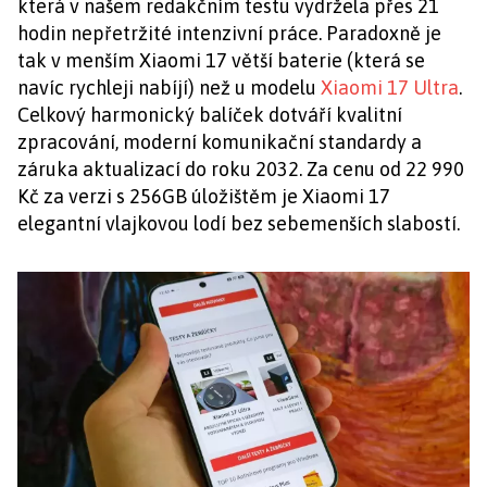
která v našem redakčním testu vydržela přes 21
hodin nepřetržité intenzivní práce. Paradoxně je
tak v menším Xiaomi 17 větší baterie (která se
navíc rychleji nabíjí) než u modelu
Xiaomi 17 Ultra
.
Celkový harmonický balíček dotváří kvalitní
zpracování, moderní komunikační standardy a
záruka aktualizací do roku 2032. Za cenu od 22 990
Kč za verzi s 256GB úložištěm je Xiaomi 17
elegantní vlajkovou lodí bez sebemenších slabostí.