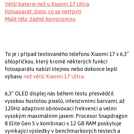
Větší baterie než u Xiaomi 17 Ultra
Fotoaparát: zlato, co se netřpytí
Malé tělo, žádné kompromisy
To je i případ testovaného telefonu Xiaomi 17 s 6,3”
úhlopříčkou, který kromě některých funkcí
fotoaparátu nabízí stejnou nebo dokonce lepší
výbavu
než větší Xiaomi 17 Ultra
.
6,3” OLED displej nás během testu přesvědčil
vysokou hustotou pixelů, intenzivními barvami, až
120Hz adaptivní obnovovací frekvencí a velmi
vysokým maximálním jasem. Procesor Snapdragon
8 Elite Gen 5 v kombinaci s 12 GB RAM poskytuje
vynikající výsledky v benchmarkových testech a