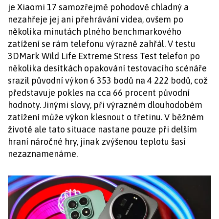
je Xiaomi 17 samozřejmě pohodově chladný a
nezahřeje jej ani přehrávání videa, ovšem po
několika minutách plného benchmarkového
zatížení se rám telefonu výrazně zahřál. V testu
3DMark Wild Life Extreme Stress Test telefon po
několika desítkách opakování testovacího scénáře
srazil původní výkon 6 353 bodů na 4 222 bodů, což
představuje pokles na cca 66 procent původní
hodnoty. Jinými slovy, při výrazném dlouhodobém
zatížení může výkon klesnout o třetinu. V běžném
životě ale tato situace nastane pouze při delším
hraní náročné hry, jinak zvýšenou teplotu šasi
nezaznamenáme.