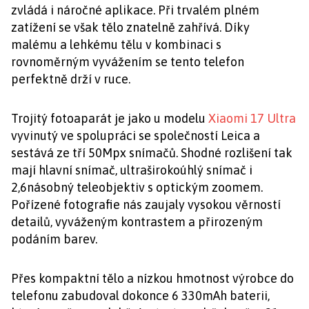
zvládá i náročné aplikace. Při trvalém plném
zatížení se však tělo znatelně zahřívá. Díky
malému a lehkému tělu v kombinaci s
rovnoměrným vyvážením se tento telefon
perfektně drží v ruce.
Trojitý fotoaparát je jako u modelu
Xiaomi 17 Ultra
vyvinutý ve spolupráci se společností Leica a
sestává ze tří 50Mpx snímačů. Shodné rozlišení tak
mají hlavní snímač, ultraširokoúhlý snímač i
2,6násobný teleobjektiv s optickým zoomem.
Pořízené fotografie nás zaujaly vysokou věrností
detailů, vyváženým kontrastem a přirozeným
podáním barev.
Přes kompaktní tělo a nízkou hmotnost výrobce do
telefonu zabudoval dokonce 6 330mAh baterii,