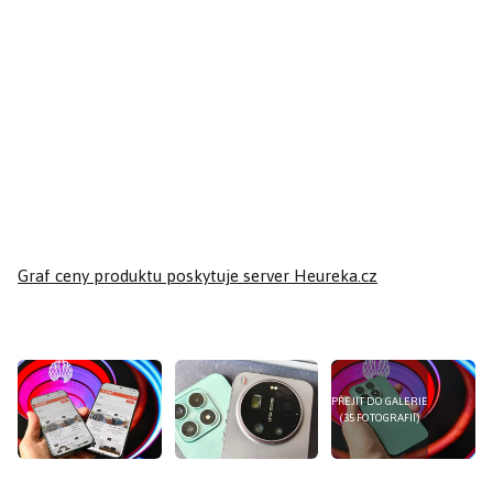
Graf ceny produktu
poskytuje server Heureka.cz
PŘEJÍT DO GALERIE
(35 FOTOGRAFIÍ)