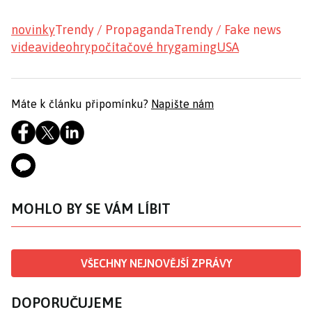
novinky
Trendy / Propaganda
Trendy / Fake news
videa
videohry
počítačové hry
gaming
USA
Máte k článku připomínku?
Napište nám
MOHLO BY SE VÁM LÍBIT
VŠECHNY NEJNOVĚJŠÍ ZPRÁVY
DOPORUČUJEME