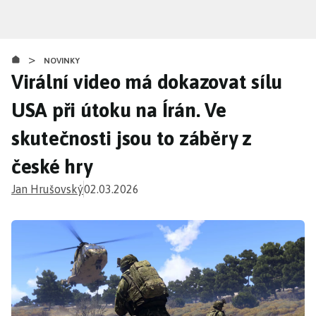
Přejít
k
hlavnímu
>
obsahu
NOVINKY
Virální video má dokazovat sílu
USA při útoku na Írán. Ve
skutečnosti jsou to záběry z
české hry
Jan Hrušovský
02.03.2026