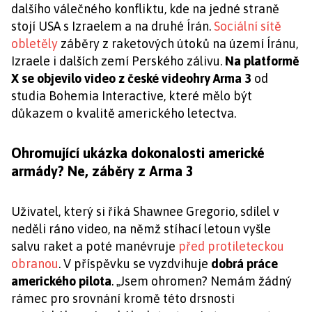
dalšího válečného konfliktu, kde na jedné straně
stojí USA s Izraelem a na druhé Írán.
Sociální sítě
obletěly
záběry z raketových útoků na území Íránu,
Izraele i dalších zemí Perského zálivu.
Na platformě
X se objevilo video z české videohry Arma 3
od
studia Bohemia Interactive, které mělo být
důkazem o kvalitě amerického letectva.
Ohromující ukázka dokonalosti americké
armády? Ne, záběry z Arma 3
Uživatel, který si říká Shawnee Gregorio, sdílel v
neděli ráno video, na němž stíhací letoun vyšle
salvu raket a poté manévruje
před protileteckou
obranou
. V příspěvku se vyzdvihuje
dobrá práce
amerického pilota
.
Jsem ohromen? Nemám žádný
„
rámec pro srovnání kromě této drsnosti