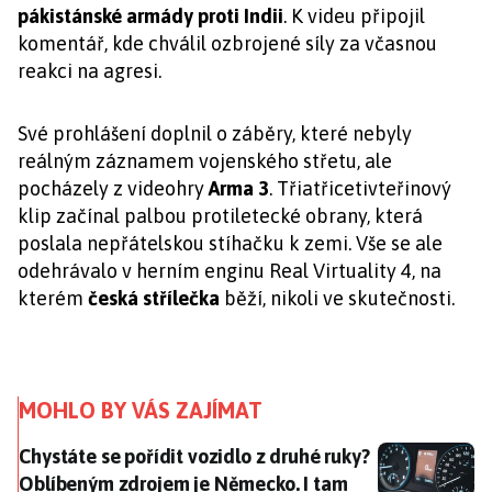
pákistánské armády proti Indii
. K videu připojil
komentář, kde chválil ozbrojené síly za včasnou
reakci na agresi.
Své prohlášení doplnil o záběry, které nebyly
reálným záznamem vojenského střetu, ale
pocházely z videohry
Arma 3
. Třiatřicetivteřinový
klip začínal palbou protiletecké obrany, která
poslala nepřátelskou stíhačku k zemi. Vše se ale
odehrávalo v herním enginu Real Virtuality 4, na
kterém
česká střílečka
běží, nikoli ve skutečnosti.
MOHLO BY VÁS ZAJÍMAT
Chystáte se pořídit vozidlo z druhé ruky? Oblíbeným
Chystáte se pořídit vozidlo z druhé ruky?
Oblíbeným zdrojem je Německo. I tam