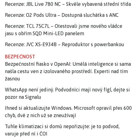
Recenze: JBL Live 780 NC – Skvěle vybavená střední třída
Recenze: O2 Pods Ultra – Dostupná sluchátka s ANC
Recenze: TCL 75C7L – Otestovali jsme nového vládce
jasu s obřím SQD Mini-LED panelem
Recenze: JVC XS-E934B – Reproduktor s powerbankou
BEZPEČNOST
Bezpečnostní fiasko v OpenAI: Umělá inteligence si sama
našla cestu ven z izolovaného prostředí. Experti nad tím
žasnou
WhatsApp není jediný. Podvodníci mají nový fígl, dejte si
pozor na Signalu
Ihned si aktualizujte Windows. Microsoft opravil přes 600
chyb, dvě z nich už se zneužívají
Tuhle klimatizaci si domů nepořizujte: je to podvod,
varuje před ní i ČOI