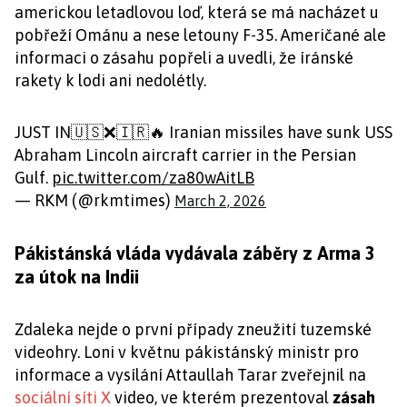
americkou letadlovou loď, která se má nacházet u
pobřeží Ománu a nese letouny F-35. Američané ale
informaci o zásahu popřeli a uvedli, že íránské
rakety k lodi ani nedolétly.
JUST IN🇺🇸❌🇮🇷🔥 Iranian missiles have sunk USS
Abraham Lincoln aircraft carrier in the Persian
Gulf.
pic.twitter.com/za80wAitLB
— RKM (@rkmtimes)
March 2, 2026
Pákistánská vláda vydávala záběry z Arma 3
za útok na Indii
Zdaleka nejde o první případy zneužití tuzemské
videohry. Loni v květnu pákistánský ministr pro
informace a vysílání Attaullah Tarar zveřejnil na
sociální síti X
video, ve kterém prezentoval
zásah