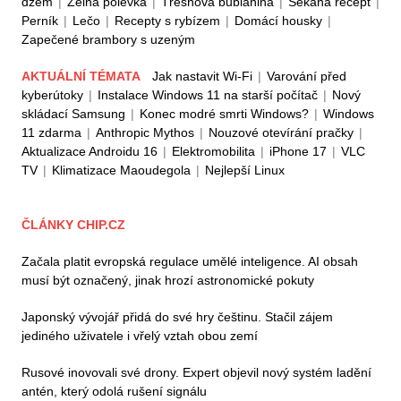
džem
|
Zelná polévka
|
Třešňová bublanina
|
Sekaná recept
|
Perník
|
Lečo
|
Recepty s rybízem
|
Domácí housky
|
Zapečené brambory s uzeným
AKTUÁLNÍ TÉMATA
Jak nastavit Wi-Fi
|
Varování před
kyberútoky
|
Instalace Windows 11 na starší počítač
|
Nový
skládací Samsung
|
Konec modré smrti Windows?
|
Windows
11 zdarma
|
Anthropic Mythos
|
Nouzové otevírání pračky
|
Aktualizace Androidu 16
|
Elektromobilita
|
iPhone 17
|
VLC
TV
|
Klimatizace Maoudegola
|
Nejlepší Linux
ČLÁNKY CHIP.CZ
Začala platit evropská regulace umělé inteligence. AI obsah
musí být označený, jinak hrozí astronomické pokuty
Japonský vývojář přidá do své hry češtinu. Stačil zájem
jediného uživatele i vřelý vztah obou zemí
Rusové inovovali své drony. Expert objevil nový systém ladění
antén, který odolá rušení signálu