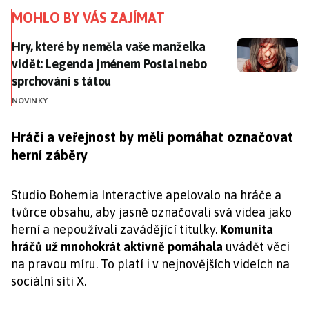
MOHLO BY VÁS ZAJÍMAT
Hry, které by neměla vaše manželka vidět: Legenda 
Hry, které by neměla vaše manželka
vidět: Legenda jménem Postal nebo
sprchování s tátou
NOVINKY
Hráči a veřejnost by měli pomáhat označovat
herní záběry
Studio Bohemia Interactive apelovalo na hráče a
tvůrce obsahu, aby jasně označovali svá videa jako
herní a nepoužívali zavádějící titulky.
Komunita
hráčů už mnohokrát aktivně pomáhala
uvádět věci
na pravou míru. To platí i v nejnovějších videích na
sociální síti X.