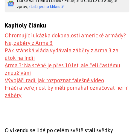
Líbí se vám tento článek? Přidejte si Chip.cz do Google
zpráv,
stačí jedno kliknutí!
Kapitoly článku
Ohromující ukázka dokonalosti americké armády?
Ne, záběry z Arma 3
Pákistánská vláda vydávala záběry z Arma 3 za
útok na Indii
Arma 3: Na scéně je přes 10 let, ale čelí častému
zneužívání
Vývojáři radí, jak rozpoznat falešné video
Hráči a veřejnost by měli pomáhat označovat herní
záběry
O víkendu se lidé po celém světě stali svědky