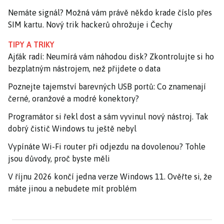
Nemáte signál? Možná vám právě někdo krade číslo přes
SIM kartu. Nový trik hackerů ohrožuje i Čechy
TIPY A TRIKY
Ajťák radí: Neumírá vám náhodou disk? Zkontrolujte si ho
bezplatným nástrojem, než přijdete o data
Poznejte tajemství barevných USB portů: Co znamenají
černé, oranžové a modré konektory?
Programátor si řekl dost a sám vyvinul nový nástroj. Tak
dobrý čistič Windows tu ještě nebyl
Vypínáte Wi-Fi router při odjezdu na dovolenou? Tohle
jsou důvody, proč byste měli
V říjnu 2026 končí jedna verze Windows 11. Ověřte si, že
máte jinou a nebudete mít problém