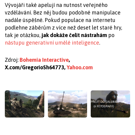
Vývojáři také apelují na nutnost veřejného
vzdělávání. Bez něj budou podobné manipulace
nadále úspěšné. Pokud populace na internetu
podlehne záběrům z více než deset let staré hry,
tak je otázkou,
jak dokáže čelit nástrahám
po
nástupu generativní umělé inteligence
.
Zdroj:
Bohemia Interactive
,
X.com/GregorioSh64773,
Yahoo.com
PŘEJÍT DO GALERIE
(6 FOTOGRAFIÍ)