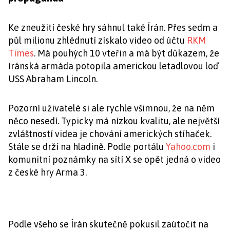
Ke zneužití české hry sáhnul také Írán. Přes sedm a
půl milionu zhlédnutí získalo video od účtu
RKM
Times
. Má pouhých 10 vteřin a má být důkazem, že
íránská armáda potopila americkou letadlovou loď
USS Abraham Lincoln.
Pozorní uživatelé si ale rychle všimnou, že na něm
něco nesedí. Typicky má nízkou kvalitu, ale největší
zvláštností videa je chování amerických stíhaček.
Stále se drží na hladině. Podle portálu
Yahoo.com
i
komunitní poznámky na sítí X se opět jedná o video
z české hry Arma 3.
Podle všeho se Írán skutečně pokusil zaútočit na