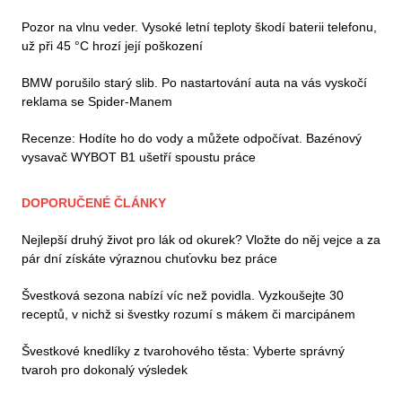
Pozor na vlnu veder. Vysoké letní teploty škodí baterii telefonu,
už při 45 °C hrozí její poškození
BMW porušilo starý slib. Po nastartování auta na vás vyskočí
reklama se Spider-Manem
Recenze: Hodíte ho do vody a můžete odpočívat. Bazénový
vysavač WYBOT B1 ušetří spoustu práce
DOPORUČENÉ ČLÁNKY
Nejlepší druhý život pro lák od okurek? Vložte do něj vejce a za
pár dní získáte výraznou chuťovku bez práce
Švestková sezona nabízí víc než povidla. Vyzkoušejte 30
receptů, v nichž si švestky rozumí s mákem či marcipánem
Švestkové knedlíky z tvarohového těsta: Vyberte správný
tvaroh pro dokonalý výsledek