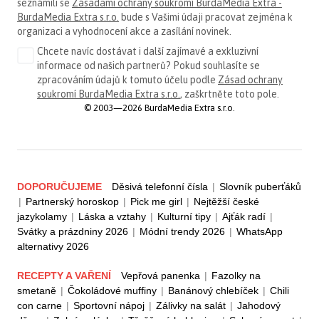
seznámili se
Zásadami ochrany soukromí BurdaMedia Extra -
BurdaMedia Extra s.r.o.
bude s Vašimi údaji pracovat zejména k
organizaci a vyhodnocení akce a zasílání novinek.
Chcete navíc dostávat i další zajímavé a exkluzivní
informace od našich partnerů? Pokud souhlasíte se
zpracováním údajů k tomuto účelu podle
Zásad ochrany
soukromí BurdaMedia Extra s.r.o.
, zaškrtněte toto pole.
© 2003—2026 BurdaMedia Extra s.r.o.
DOPORUČUJEME
Děsivá telefonní čísla
|
Slovník puberťáků
|
Partnerský horoskop
|
Pick me girl
|
Nejtěžší české
jazykolamy
|
Láska a vztahy
|
Kulturní tipy
|
Ajťák radí
|
Svátky a prázdniny 2026
|
Módní trendy 2026
|
WhatsApp
alternativy 2026
RECEPTY A VAŘENÍ
Vepřová panenka
|
Fazolky na
smetaně
|
Čokoládové muffiny
|
Banánový chlebíček
|
Chili
con carne
|
Sportovní nápoj
|
Zálivky na salát
|
Jahodový