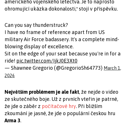
amerického vojenského letectva. Je to naprosto
ohromující ukázka dokonalosti,
stojí v příspěvku.
“
Can you say thunderstruck?
I have no frame of reference apart from US
military Air Force badassery. It's a complete mind-
blowing display of excellence.
Sit on the edge of your seat because you're in for a
ride!
pic.twitter.com/IjkJ0E3Xt0
— Shawnee Gregorio (@GregorioSh64773)
March 1,
2026
Největším problémem je ale fakt
, že nejde o video
ze skutečného boje. Už z prvních vteřin je patrné,
že jde o záběr z
počítačové hry
. Při bližším
zkoumání je jasné, že jde o populární českou hru
Arma 3
.