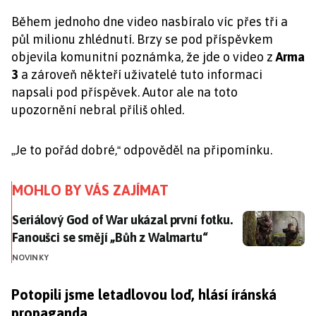
Během jednoho dne video nasbíralo víc přes tři a
půl milionu zhlédnutí. Brzy se pod příspěvkem
objevila komunitní poznámka, že jde o video z
Arma
3
a zároveň někteří uživatelé tuto informaci
napsali pod příspěvek. Autor ale na toto
upozornění nebral příliš ohled.
Je to pořád dobré,
odpověděl na připomínku.
„
“
MOHLO BY VÁS ZAJÍMAT
Seriálový God of War ukázal první fotku. Fanoušci se 
Seriálový God of War ukázal první fotku.
Fanoušci se smějí „Bůh z Walmartu“
NOVINKY
Potopili jsme letadlovou loď, hlásí íránská
propaganda