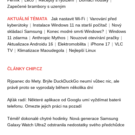
Perník
|
Lečo
|
Recepty s rybízem
|
Domácí housky
|
Zapečené brambory s uzeným
AKTUÁLNÍ TÉMATA
Jak nastavit Wi-Fi
|
Varování před
kyberútoky
|
Instalace Windows 11 na starší počítač
|
Nový
skládací Samsung
|
Konec modré smrti Windows?
|
Windows
11 zdarma
|
Anthropic Mythos
|
Nouzové otevírání pračky
|
Aktualizace Androidu 16
|
Elektromobilita
|
iPhone 17
|
VLC
TV
|
Klimatizace Maoudegola
|
Nejlepší Linux
ČLÁNKY CHIP.CZ
Rýpanec do Mety. Brýle DuckDuckGo neumí vůbec nic, ale
právě proto se vyprodaly během několika dní
Ajťák radí: Některé aplikace od Googlu umí vyždímat baterii
telefonu. Omezte jejich práci na pozadí
Téměř dokonalé chytré hodinky. Nová generace Samsung
Galaxy Watch Ultra2 odstranila nedostatky svého předchůdce