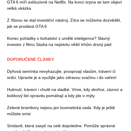
GTA 6 míří exkluzivně na Netflix. Na konci srpna se tam objeví
velká ukázka
Z Xboxu se stal investiční nástroj. Zítra se můžeme dozvědět,
jak se prodává GTA 6
Konec pohádky o bohatství z umělé inteligence? Slavný
investor z filmu Sázka na nejistotu věští trhům drsný pád
DOPORUČENÉ ČLÁNKY
Dýňová semínka nevyhazujte, prospívají vlasům, trávení či
srdci. Upravte je a využijte jako zdravou svačinu i do vaření
Hubnutí, trávení i chutě na sladké. Víme, kdy skořice, zázvor a
bobkový list opravdu pomáhají a kdy jde o mýty
Zelené brambory nejsou jen kosmetická vada. Kdy je ještě
můžete sníst
Snídaně, která zasytí na celé dopoledne: Pomůže správné