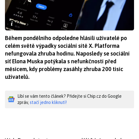
Během pondělního odpoledne hlásili uživatelé po
celém světě výpadky sociální sítě X. Platforma
nefungovala zhruba hodinu. Naposledy se sociální
síť Elona Muska potýkala s nefunkčností před
měsícem, kdy problémy zasáhly zhruba 200 tisíc
uživatelů.
Líbí se vám tento článek? Přidejte si Chip.cz do Google
zpráv,
stačí jedno kliknutí!