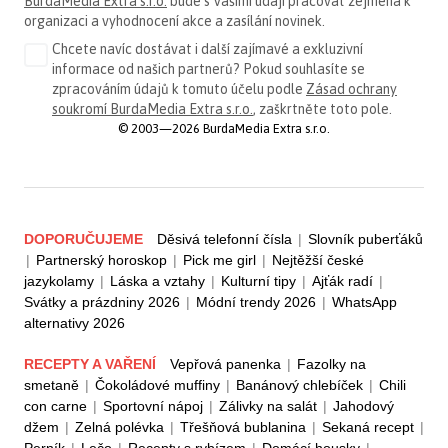
BurdaMedia Extra s.r.o.
bude s Vašimi údaji pracovat zejména k
organizaci a vyhodnocení akce a zasílání novinek.
Chcete navíc dostávat i další zajímavé a exkluzivní
informace od našich partnerů? Pokud souhlasíte se
zpracováním údajů k tomuto účelu podle
Zásad ochrany
soukromí BurdaMedia Extra s.r.o.
, zaškrtněte toto pole.
© 2003—2026 BurdaMedia Extra s.r.o.
DOPORUČUJEME
Děsivá telefonní čísla
|
Slovník puberťáků
|
Partnerský horoskop
|
Pick me girl
|
Nejtěžší české
jazykolamy
|
Láska a vztahy
|
Kulturní tipy
|
Ajťák radí
|
Svátky a prázdniny 2026
|
Módní trendy 2026
|
WhatsApp
alternativy 2026
RECEPTY A VAŘENÍ
Vepřová panenka
|
Fazolky na
smetaně
|
Čokoládové muffiny
|
Banánový chlebíček
|
Chili
con carne
|
Sportovní nápoj
|
Zálivky na salát
|
Jahodový
džem
|
Zelná polévka
|
Třešňová bublanina
|
Sekaná recept
|