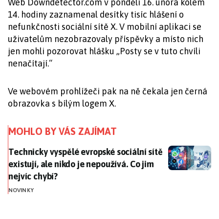
Web Downdetector.com v pondělí 16. února kolem
14. hodiny zaznamenal desítky tisíc hlášení o
nefunkčnosti sociální sítě X. V mobilní aplikaci se
uživatelům nezobrazovaly příspěvky a místo nich
jen mohli pozorovat hlášku „Posty se v tuto chvíli
nenačítají.“
Ve webovém prohlížeči pak na ně čekala jen černá
obrazovka s bílým logem X.
MOHLO BY VÁS ZAJÍMAT
Technicky vyspělé evropské sociální sítě existují, ale 
Technicky vyspělé evropské sociální sítě
existují, ale nikdo je nepoužívá. Co jim
nejvíc chybí?
NOVINKY