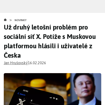
Přejít
k
hlavnímu
>
obsahu
NOVINKY
Už druhý letošní problém pro
sociální síť X. Potíže s Muskovou
platformou hlásili i uživatelé z
Česka
Jan Hrušovský
16.02.2026