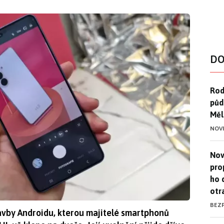
DO
Rod
Rod
půd
Měl
NOV
Nov
Nov
pro
ho 
otr
BEZ
avby Androidu, kterou majitelé smartphonů