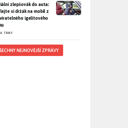
iální zlepšovák do auta: Udělejte si držák na mobil z uzavírat
iální zlepšovák do auta:
lejte si držák na mobil z
víratelného igelitového
ku
 A TRIKY
ŠECHNY NEJNOVĚJŠÍ ZPRÁVY