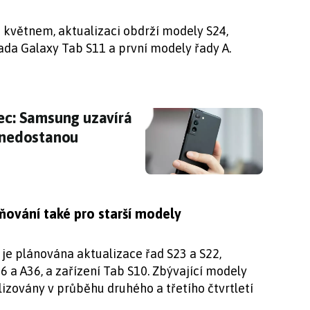
 květnem, aktualizaci obdrží modely S24,
řada Galaxy Tab S11 a první modely řady A.
nec: Samsung uzavírá další etapu. Tyto telefo
nec: Samsung uzavírá
ž nedostanou
ování také pro starší modely
je plánována aktualizace řad S23 a S22,
 a A36, a zařízení Tab S10. Zbývající modely
lizovány v průběhu druhého a třetího čtvrtletí