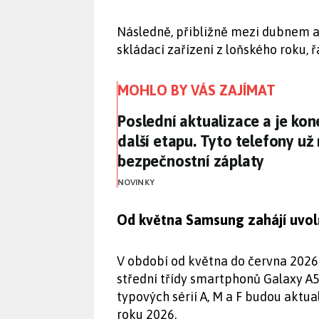
Následně, přibližně mezi dubnem a
skládací zařízení z loňského roku, 
MOHLO BY VÁS ZAJÍMAT
Poslední aktualizace a je ko
Poslední aktualizace a je ko
další etapu. Tyto telefony u
bezpečnostní záplaty
NOVINKY
Od května Samsung zahájí uvolň
V období od května do června 2026 
střední třídy smartphonů Galaxy A56
typových sérií A, M a F budou aktua
roku 2026.