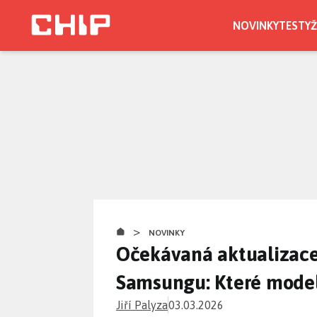
Přejít
k
NOVINKY
TESTY
Ž
hlavnímu
obsahu
>
NOVINKY
Očekávaná aktualizace
Samsungu: Které modely
Jiří Palyza
03.03.2026