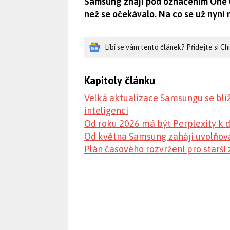
Samsung znají pod označením One UI,
než se očekávalo. Na co se už nyní 
Líbí se vám tento článek? Přidejte si C
Kapitoly článku
Velká aktualizace Samsungu se blíží
inteligenci
Od roku 2026 má být Perplexity k 
Od května Samsung zahájí uvolňová
Plán časového rozvržení pro starší 