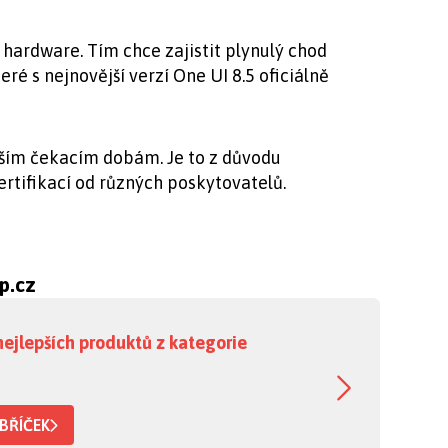
hardware. Tím chce zajistit plynulý chod
teré s nejnovější verzí One UI 8.5 oficiálně
elším čekacím dobám. Je to z důvodu
ertifikací od různých poskytovatelů.
ip.cz
nejlepších produktů z kategorie
BŘÍČEK