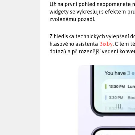
Už na první pohled neopomenete n
widgety se vykreslují s efektem prů
zvolenému pozadí.
Z hlediska technických vylepšení d
hlasového asistenta
Bixby
. Cílem t
dotazů a přirozenější vedení konve