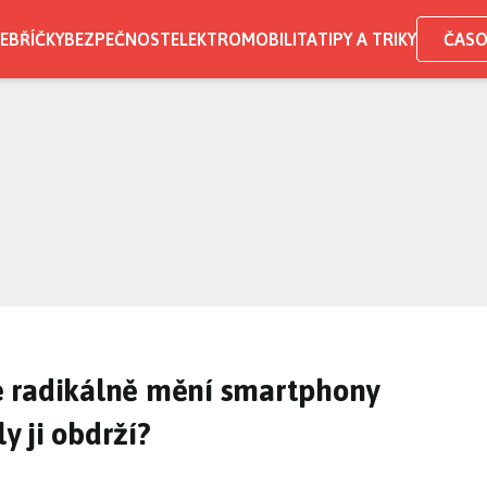
EBŘÍČKY
BEZPEČNOST
ELEKTROMOBILITA
TIPY A TRIKY
ČASO
 radikálně mění smartphony
 ji obdrží?