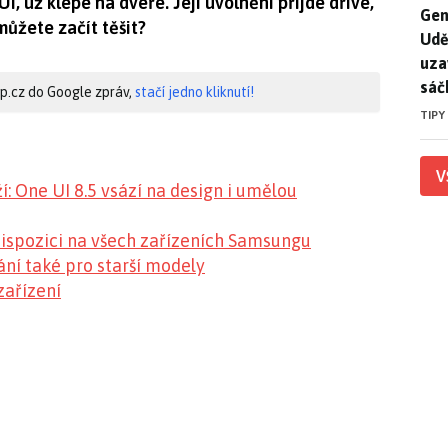
 už klepe na dveře. Její uvolnění přijde dříve,
Gen
Gen
můžete začít těšit?
Udě
uza
sáč
hip.cz do Google zpráv,
stačí jedno kliknutí!
TIPY
V
: One UI 8.5 vsází na design i umělou
dispozici na všech zařízeních Samsungu
ní také pro starší modely
zařízení