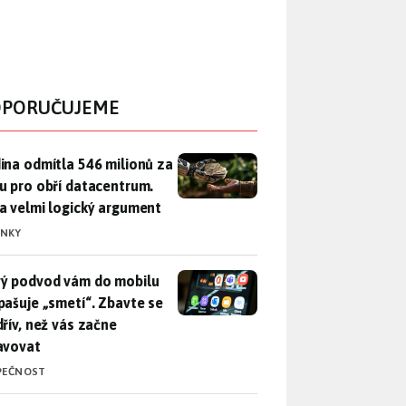
PORUČUJEME
ina odmítla 546 milionů za půdu pro obří datacentrum. Měla 
ina odmítla 546 milionů za
u pro obří datacentrum.
a velmi logický argument
INKY
ý podvod vám do mobilu propašuje „smetí“. Zbavte se ho dřív, 
ý podvod vám do mobilu
pašuje „smetí“. Zbavte se
dřív, než vás začne
avovat
PEČNOST