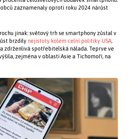
výrobců zaznamenaly oproti roku 2024 nárůst
rochu jinak: světový trh se smartphony zůstal v
Růst brzdily
nejistoty kolem celní politiky USA
,
a zdrženlivá spotřebitelská nálada. Teprve ve
výšila, zejména v oblasti Asie a Tichomoří, na