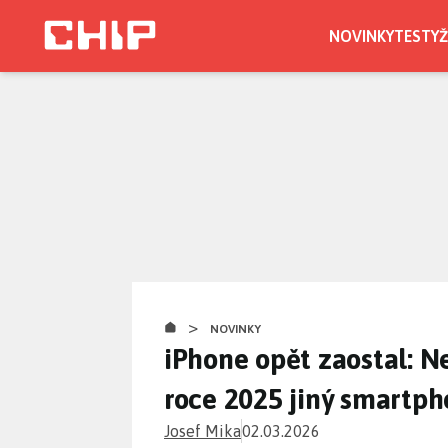
Přejít
k
NOVINKY
TESTY
Ž
hlavnímu
obsahu
>
NOVINKY
iPhone opět zaostal: Ne
roce 2025 jiný smartp
Josef Mika
02.03.2026