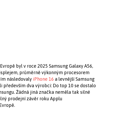
vropě byl v roce 2025 Samsung Galaxy A56,
7“ displejem, průměrně výkonným procesorem
 ním následovaly
iPhone 16
a levnější Samsung
li především dva výrobci: Do top 10 se dostalo
msungu. Žádná jiná značka neměla tak silné
ilný prodejní závěr roku Applu
Evropě.