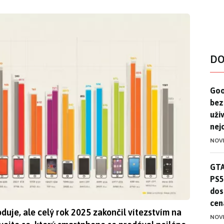
DO
Goo
Goo
bez
uživ
nej
NOV
GTA
GTA
PS5
dos
cen
oduje, ale celý rok 2025 zakončil vítezstvím na
NOV