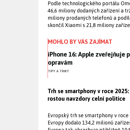
Podle technologického portálu Omd
46,6 miliony dodaných zařízení a tr
miliony prodaných telefonů a podíl
skončil Xiaomi s 21,8 miliony zaří
MOHLO BY VÁS ZAJÍMAT
iPhone 16: Apple zveřejňuje
iPhone 16: Apple zveřejňuje
opravám
TIPY A TRIKY
Trh se smartphony v roce 2025:
rostou navzdory celní politice
Evropský trh se smartphony v roce 
Evropy dodalo 134,2 milionů zaříze
Evropa tak absorbuje přibližně 10