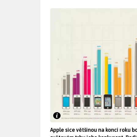
Apple sice většinou na konci roku b