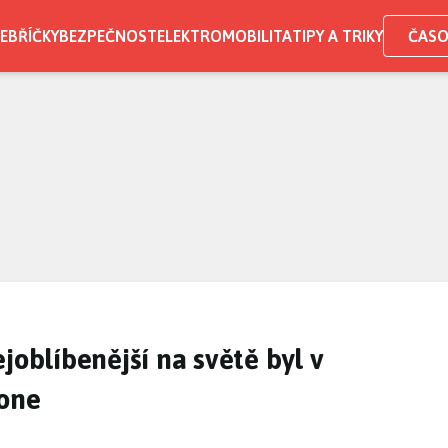
EBŘÍČKY
BEZPEČNOST
ELEKTROMOBILITA
TIPY A TRIKY
ČASO
joblíbenější na světě byl v
hone