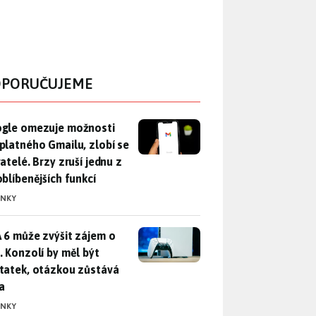
PORUČUJEME
gle omezuje možnosti bezplatného Gmailu, zlobí se uživatelé. 
gle omezuje možnosti
platného Gmailu, zlobí se
atelé. Brzy zruší jednu z
oblíbenějších funkcí
INKY
 6 může zvýšit zájem o PS5. Konzolí by měl být dostatek, otáz
 6 může zvýšit zájem o
. Konzolí by měl být
tatek, otázkou zůstává
a
INKY