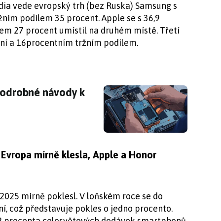
ia vede evropský trh (bez Ruska) Samsung s
žním podílem 35 procent. Apple se s 36,9
em 27 procent umístil na druhém místě. Třetí
zení a 16procentním tržním podílem.
 podrobné návody k opravám
 podrobné návody k
 Evropa mírně klesla, Apple a Honor
2025 mírně poklesl. V loňském roce se do
ní, což představuje pokles o jedno procento.
,8 procenta celosvětových dodávek smartphonů.