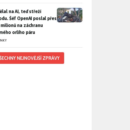
lal na AI, teď střeží přírodu. Šéf OpenAI poslal přes 100 mili
lal na AI, teď střeží
rodu. Šéf OpenAI poslal přes
 milionů na záchranu
vného orlího páru
INKY
ŠECHNY NEJNOVĚJŠÍ ZPRÁVY