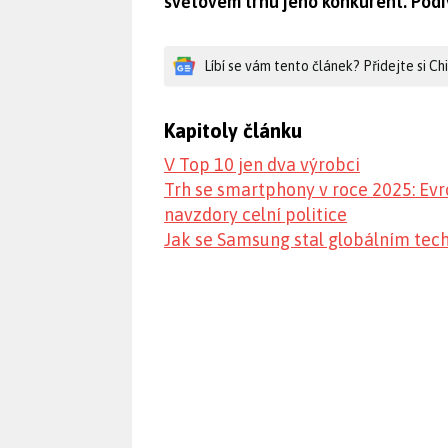
světovém trhu jeho konkurent. Podí
Líbí se vám tento článek? Přidejte si C
Kapitoly článku
V Top 10 jen dva výrobci
Trh se smartphony v roce 2025: Evr
navzdory celní politice
Jak se Samsung stal globálním te