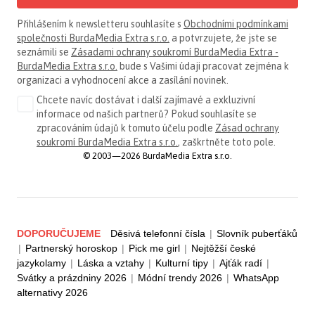
Přihlášením k newsletteru souhlasíte s
Obchodními podmínkami
společnosti BurdaMedia Extra s.r.o.
a potvrzujete, že jste se
seznámili se
Zásadami ochrany soukromí BurdaMedia Extra -
BurdaMedia Extra s.r.o.
bude s Vašimi údaji pracovat zejména k
organizaci a vyhodnocení akce a zasílání novinek.
Chcete navíc dostávat i další zajímavé a exkluzivní
informace od našich partnerů? Pokud souhlasíte se
zpracováním údajů k tomuto účelu podle
Zásad ochrany
soukromí BurdaMedia Extra s.r.o.
, zaškrtněte toto pole.
© 2003—2026 BurdaMedia Extra s.r.o.
DOPORUČUJEME
Děsivá telefonní čísla
|
Slovník puberťáků
|
Partnerský horoskop
|
Pick me girl
|
Nejtěžší české
jazykolamy
|
Láska a vztahy
|
Kulturní tipy
|
Ajťák radí
|
Svátky a prázdniny 2026
|
Módní trendy 2026
|
WhatsApp
alternativy 2026