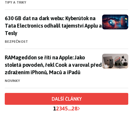
TIPY A TRIKY
630 GB dat na dark webu: Kyberútok na Tata Electronic
630 GB dat na dark webu: Kyberútok na
Tata Electronics odhalil tajemství Applu a
Tesly
BEZPEČNOST
RAMageddon se řítí na Apple: Jako stoletá povodeň, ř
RAMageddon se řítí na Apple: Jako
stoletá povodeň, řekl Cook a varoval před
zdražením iPhonů, Maců a iPadů
NOVINKY
DALŠÍ ČLÁNKY
1
2
3
4
5
...
28