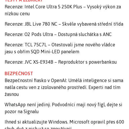
Recenze: Intel Core Ultra 5 250K Plus – Vysoký výkon za
nízkou cenu
Recenze: JBL Live 780 NC – Skvěle vybavená střední třída
Recenze: O2 Pods Ultra – Dostupná sluchátka s ANC
Recenze: TCL 75C7L – Otestovali jsme nového vládce
jasu s obřím SQD Mini-LED panelem
Recenze: JVC XS-E934B – Reproduktor s powerbankou
BEZPEČNOST
Bezpečnostní fiasko v OpenAI: Umělá inteligence si sama
našla cestu ven z izolovaného prostředí. Experti nad tím
žasnou
WhatsApp není jediný. Podvodníci mají nový fígl, dejte si
pozor na Signalu
Ihned si aktualizujte Windows. Microsoft opravil přes 600
chyb, dvě z nich už se zneužívají