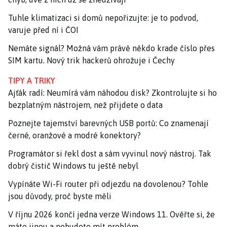
Tuhle klimatizaci si domů nepořizujte: je to podvod,
varuje před ní i ČOI
Nemáte signál? Možná vám právě někdo krade číslo přes
SIM kartu. Nový trik hackerů ohrožuje i Čechy
TIPY A TRIKY
Ajťák radí: Neumírá vám náhodou disk? Zkontrolujte si ho
bezplatným nástrojem, než přijdete o data
Poznejte tajemství barevných USB portů: Co znamenají
černé, oranžové a modré konektory?
Programátor si řekl dost a sám vyvinul nový nástroj. Tak
dobrý čistič Windows tu ještě nebyl
Vypínáte Wi-Fi router při odjezdu na dovolenou? Tohle
jsou důvody, proč byste měli
V říjnu 2026 končí jedna verze Windows 11. Ověřte si, že
máte jinou a nebudete mít problém