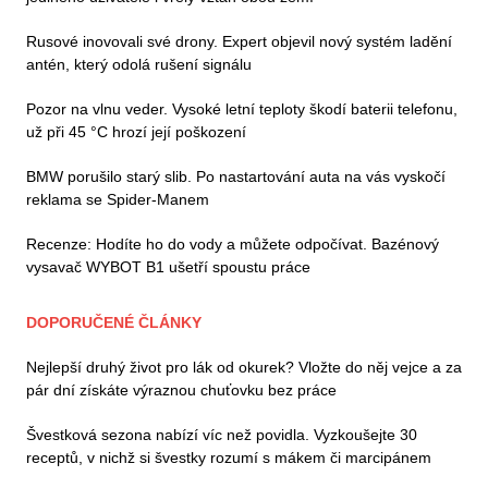
Rusové inovovali své drony. Expert objevil nový systém ladění
antén, který odolá rušení signálu
Pozor na vlnu veder. Vysoké letní teploty škodí baterii telefonu,
už při 45 °C hrozí její poškození
BMW porušilo starý slib. Po nastartování auta na vás vyskočí
reklama se Spider-Manem
Recenze: Hodíte ho do vody a můžete odpočívat. Bazénový
vysavač WYBOT B1 ušetří spoustu práce
DOPORUČENÉ ČLÁNKY
Nejlepší druhý život pro lák od okurek? Vložte do něj vejce a za
pár dní získáte výraznou chuťovku bez práce
Švestková sezona nabízí víc než povidla. Vyzkoušejte 30
receptů, v nichž si švestky rozumí s mákem či marcipánem