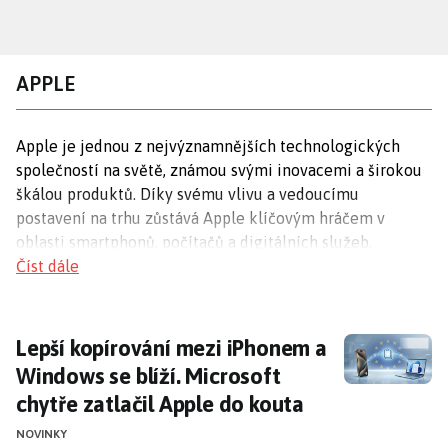
Přejít
k
hlavnímu
APPLE
obsahu
Apple je jednou z nejvýznamnějších technologických
společností na světě, známou svými inovacemi a širokou
škálou produktů. Díky svému vlivu a vedoucímu
postavení na trhu zůstává Apple klíčovým hráčem v
oblasti
smartphonů
, počítačů a digitálních služeb.
Číst dále
Technologické inovace
Apple neustále posouvá hranice technologických
Lepší kopírování mezi iPhonem a Windows se 
Lepší kopírování mezi iPhonem a
možností. Nedávno představila nové
čipy
M4 a M3 Ultra,
Windows se blíží. Microsoft
které zvyšují výkon jejich počítačů. Kromě toho se
chytře zatlačil Apple do kouta
spekuluje o budoucích iPhonech, které by mohly být
skládací, což by znamenalo další krok v inovacích
NOVINKY