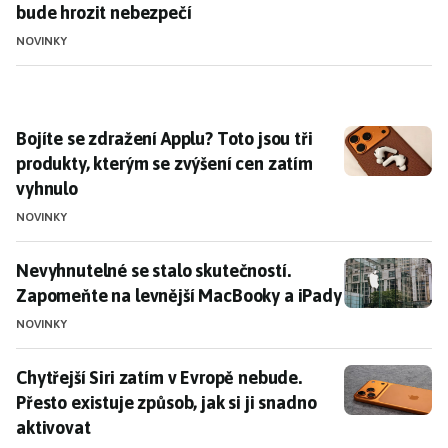
bude hrozit nebezpečí
NOVINKY
Bojíte se zdražení Applu? Toto jsou tři produkty, kte
Bojíte se zdražení Applu? Toto jsou tři
produkty, kterým se zvýšení cen zatím
vyhnulo
NOVINKY
Nevyhnutelné se stalo skutečností. Zapomeňte na lev
Nevyhnutelné se stalo skutečností.
Zapomeňte na levnější MacBooky a iPady
NOVINKY
Chytřejší Siri zatím v Evropě nebude. Přesto existuje z
Chytřejší Siri zatím v Evropě nebude.
Přesto existuje způsob, jak si ji snadno
aktivovat