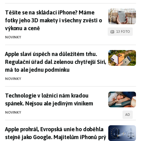
designu.
Těšíte se na skládací iPhone? Máme fotky jeho 3D mak
Těšíte se na skládací iPhone? Máme
Tržní strategie a uvedení produktů
fotky jeho 3D makety i všechny zvěsti o
výkonu a ceně
Apple je známý svými strategiemi na trhu, které zahrnují
13 FOTO
pravidelné uvedení nových produktů, jako jsou iPhone SE
NOVINKY
a další modely.
Streamovací služba
Apple TV+ také
přitáhla pozornost díky unikátnímu obsahu, který
Apple slaví úspěch na důležitém trhu. Regulační úřad 
Apple slaví úspěch na důležitém trhu.
konkuruje gigantům jako je Netflix.
Regulační úřad dal zelenou chytřejší Siri,
má to ale jednu podmínku
Tipy a trendy
NOVINKY
Nejlepší mobilní aplikace pro
stříhání videa
na vašem
iPhonu.
Technologie v ložnici nám kradou spánek. Nejsou ale
Technologie v ložnici nám kradou
Jak zabezpečit iPhone:
Porovnání bezpečnosti
s
spánek. Nejsou ale jediným viníkem
Androidem.
NOVINKY
AD
Skryté nebezpečí: Jak chránit své
Bluetooth zařízení
před sledováním.
Apple prohrál, Evropská unie ho doběhla stejně jako 
Apple prohrál, Evropská unie ho doběhla
stejně jako Google. Majitelům iPhonů prý