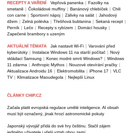
RECEPTY A VAŘENÍ
Vepřová panenka
|
Fazolky na
smetaně
|
Čokoládové muffiny
|
Banánový chlebíček
|
Chili
con carne
|
Sportovní nápoj
|
Zálivky na salát
|
Jahodový
džem
|
Zelná polévka
|
Třešňová bublanina
|
Sekaná recept
|
Perník
|
Lečo
|
Recepty s rybízem
|
Domácí housky
|
Zapečené brambory s uzeným
AKTUÁLNÍ TÉMATA
Jak nastavit Wi-Fi
|
Varování před
kyberútoky
|
Instalace Windows 11 na starší počítač
|
Nový
skládací Samsung
|
Konec modré smrti Windows?
|
Windows
11 zdarma
|
Anthropic Mythos
|
Nouzové otevírání pračky
|
Aktualizace Androidu 16
|
Elektromobilita
|
iPhone 17
|
VLC
TV
|
Klimatizace Maoudegola
|
Nejlepší Linux
ČLÁNKY CHIP.CZ
Začala platit evropská regulace umělé inteligence. AI obsah
musí být označený, jinak hrozí astronomické pokuty
Japonský vývojář přidá do své hry češtinu. Stačil zájem
jediného uživatele i vřelý vztah obou zemí