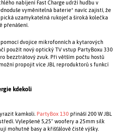
chlého nabíjení Fast Charge udrží hudbu v
Jednoduše vyměnitelná baterie* navíc zajistí, že
opická uzamykatelná rukojeť a široká kolečka
é přenášení.
í pomocí dvojice mikrofonních a kytarových
ačí použít nový optický TV vstup PartyBoxu 330
pro bezztrátový zvuk. Při větším počtu hostů
možní propojit více JBL reproduktorů s funkcí
rgie kdekoli
yrazit kamkoli.
PartyBox 130
přináší 200 W JBL
tředí. Vylepšené 5,25" woofery a 25mm silk
í mohutné basy a křišťálově čisté výšky.