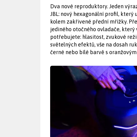
Dva nové reproduktory. Jeden výra
JBL: nový hexagonální profil, který
kolem zakřivené přední mřížky. Př
jediného otočného ovladače, který 
potřebujete: hlasitost, zvukové re
světelných efektů, vše na dosah ru
černé nebo bílé barvě s oranžovými 