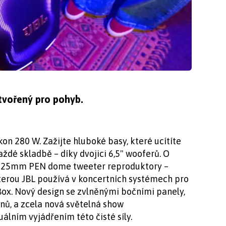
stvořený pro pohyb.
on 280 W. Zažijte hluboké basy, které ucítíte
aždé skladbě – díky dvojici 6,5" wooferů. O
dva 25mm PEN dome tweeter reproduktory –
kterou JBL používá v koncertních systémech pro
tyBox. Nový design se zvlněnými bočními panely,
nů, a zcela nová světelná show
álním vyjádřením této čisté síly.