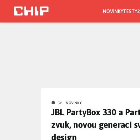
Přejít
k
NOVINKY
TESTY
Ž
hlavnímu
obsahu
>
NOVINKY
JBL PartyBox 330 a Par
zvuk, novou generaci s
design