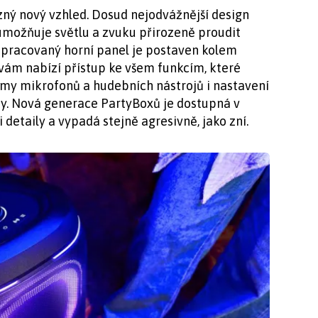
zný nový vzhled. Dosud nejodvážnější design
 umožňuje světlu a zvuku přirozeně proudit
epracovaný horní panel je postaven kolem
vám nabízí přístup ke všem funkcím, které
žimy mikrofonů a hudebních nástrojů i nastavení
ky. Nová generace PartyBoxů je dostupná v
detaily a vypadá stejně agresivně, jako zní.