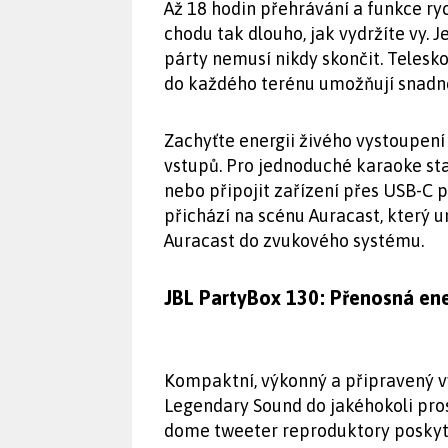
Až 18 hodin přehrávání a funkce ry
chodu tak dlouho, jak vydržíte vy. 
párty nemusí nikdy skončit. Telesk
do každého terénu umožňují snadn
Zachyťte energii živého vystoupen
vstupů. Pro jednoduché karaoke st
nebo připojit zařízení přes USB-C 
přichází na scénu Auracast, který u
Auracast do zvukového systému.
JBL PartyBox 130: Přenosná ene
Kompaktní, výkonný a připravený v
Legendary Sound do jakéhokoli pros
dome tweeter reproduktory poskytuj