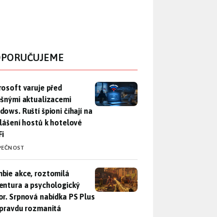
PORUČUJEME
rosoft varuje před falešnými aktualizacemi Windows. Ruští špio
rosoft varuje před
ešnými aktualizacemi
dows. Ruští špioni číhají na
hlášení hostů k hotelové
Fi
PEČNOST
bie akce, roztomilá adventura a psychologický horor. Srpnová
bie akce, roztomilá
entura a psychologický
or. Srpnová nabídka PS Plus
opravdu rozmanitá