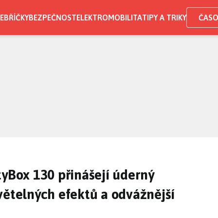
EBŘÍČKY
BEZPEČNOST
ELEKTROMOBILITA
TIPY A TRIKY
ČASO
tyBox 130 přinášejí úderný
větelných efektů a odvážnější