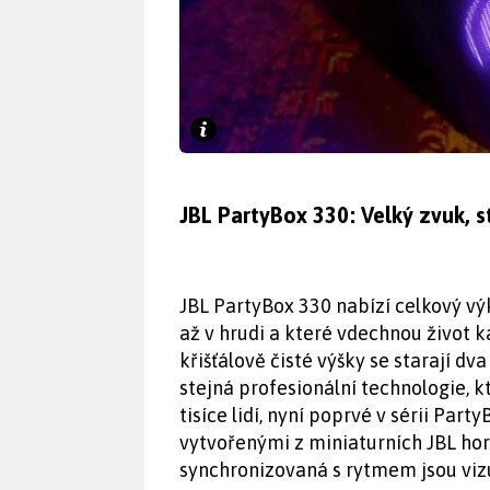
JBL PartyBox 330: Velký zvuk, 
JBL PartyBox 330 nabízí celkový výk
až v hrudi a které vdechnou život k
křišťálově čisté výšky se starají 
stejná profesionální technologie, 
tisíce lidí, nyní poprvé v sérii Par
vytvořenými z miniaturních JBL hor
synchronizovaná s rytmem jsou vizu