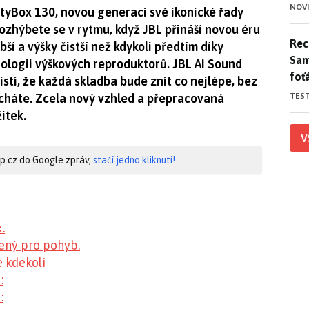
NOV
tyBox 130, novou generaci své ikonické řady
rozhýbete se v rytmu, když JBL přináší novou éru
Rece
Rece
bší a výšky čistší než kdykoli předtím díky
Sam
logii výškových reproduktorů. JBL AI Sound
foť
stí, že každá skladba bude znít co nejlépe, bez
TES
ucháte. Zcela nový vzhled a přepracovaná
itek.
V
hip.cz do Google zpráv,
stačí jedno kliknutí!
.
řený pro pohyb.
 kdekoli
:
: