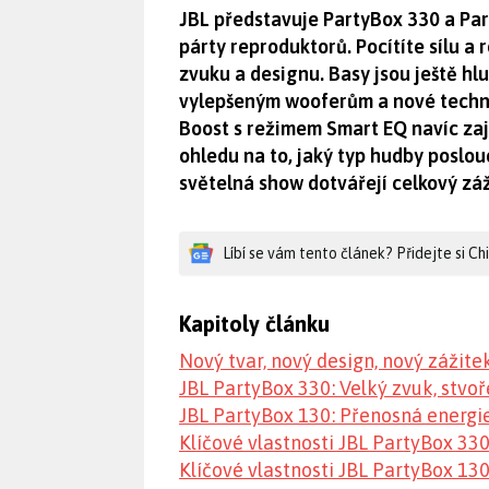
JBL představuje PartyBox 330 a Par
párty reproduktorů. Pocítíte sílu a 
zvuku a designu. Basy jsou ještě hlu
vylepšeným wooferům a nové techno
Boost s režimem Smart EQ navíc zaji
ohledu na to, jaký typ hudby poslo
světelná show dotvářejí celkový záž
Líbí se vám tento článek? Přidejte si C
Kapitoly článku
Nový tvar, nový design, nový zážitek
JBL PartyBox 330: Velký zvuk, stvo
JBL PartyBox 130: Přenosná energie
Klíčové vlastnosti JBL PartyBox 330
Klíčové vlastnosti JBL PartyBox 130