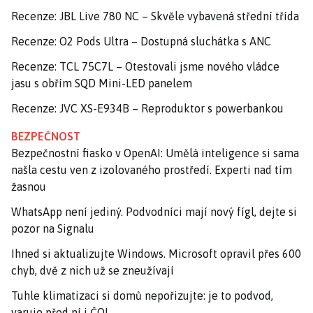
Recenze: JBL Live 780 NC – Skvěle vybavená střední třída
Recenze: O2 Pods Ultra – Dostupná sluchátka s ANC
Recenze: TCL 75C7L – Otestovali jsme nového vládce
jasu s obřím SQD Mini-LED panelem
Recenze: JVC XS-E934B – Reproduktor s powerbankou
BEZPEČNOST
Bezpečnostní fiasko v OpenAI: Umělá inteligence si sama
našla cestu ven z izolovaného prostředí. Experti nad tím
žasnou
WhatsApp není jediný. Podvodníci mají nový fígl, dejte si
pozor na Signalu
Ihned si aktualizujte Windows. Microsoft opravil přes 600
chyb, dvě z nich už se zneužívají
Tuhle klimatizaci si domů nepořizujte: je to podvod,
varuje před ní i ČOI