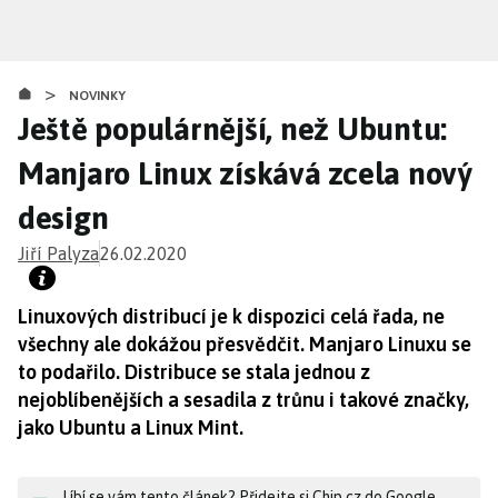
Přejít
k
hlavnímu
>
obsahu
NOVINKY
Ještě populárnější, než Ubuntu:
Manjaro Linux získává zcela nový
design
Jiří Palyza
26.02.2020
Linuxových distribucí je k dispozici celá řada, ne
všechny ale dokážou přesvědčit. Manjaro Linuxu se
to podařilo. Distribuce se stala jednou z
nejoblíbenějších a sesadila z trůnu i takové značky,
jako Ubuntu a Linux Mint.
Líbí se vám tento článek? Přidejte si Chip.cz do Google