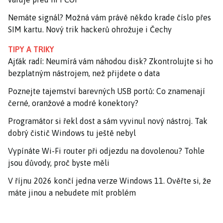
Nemáte signál? Možná vám právě někdo krade číslo přes
SIM kartu. Nový trik hackerů ohrožuje i Čechy
TIPY A TRIKY
Ajťák radí: Neumírá vám náhodou disk? Zkontrolujte si ho
bezplatným nástrojem, než přijdete o data
Poznejte tajemství barevných USB portů: Co znamenají
černé, oranžové a modré konektory?
Programátor si řekl dost a sám vyvinul nový nástroj. Tak
dobrý čistič Windows tu ještě nebyl
Vypínáte Wi-Fi router při odjezdu na dovolenou? Tohle
jsou důvody, proč byste měli
V říjnu 2026 končí jedna verze Windows 11. Ověřte si, že
máte jinou a nebudete mít problém