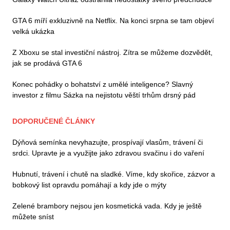
GTA 6 míří exkluzivně na Netflix. Na konci srpna se tam objeví
velká ukázka
Z Xboxu se stal investiční nástroj. Zítra se můžeme dozvědět,
jak se prodává GTA 6
Konec pohádky o bohatství z umělé inteligence? Slavný
investor z filmu Sázka na nejistotu věští trhům drsný pád
DOPORUČENÉ ČLÁNKY
Dýňová semínka nevyhazujte, prospívají vlasům, trávení či
srdci. Upravte je a využijte jako zdravou svačinu i do vaření
Hubnutí, trávení i chutě na sladké. Víme, kdy skořice, zázvor a
bobkový list opravdu pomáhají a kdy jde o mýty
Zelené brambory nejsou jen kosmetická vada. Kdy je ještě
můžete sníst