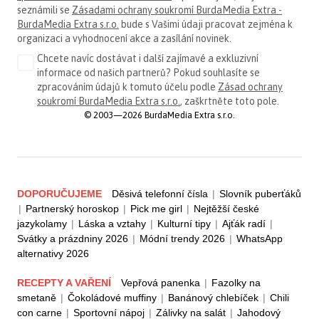
seznámili se
Zásadami ochrany soukromí BurdaMedia Extra -
BurdaMedia Extra s.r.o.
bude s Vašimi údaji pracovat zejména k
organizaci a vyhodnocení akce a zasílání novinek.
Chcete navíc dostávat i další zajímavé a exkluzivní
informace od našich partnerů? Pokud souhlasíte se
zpracováním údajů k tomuto účelu podle
Zásad ochrany
soukromí BurdaMedia Extra s.r.o.
, zaškrtněte toto pole.
© 2003—2026 BurdaMedia Extra s.r.o.
DOPORUČUJEME
Děsivá telefonní čísla
|
Slovník puberťáků
|
Partnerský horoskop
|
Pick me girl
|
Nejtěžší české
jazykolamy
|
Láska a vztahy
|
Kulturní tipy
|
Ajťák radí
|
Svátky a prázdniny 2026
|
Módní trendy 2026
|
WhatsApp
alternativy 2026
RECEPTY A VAŘENÍ
Vepřová panenka
|
Fazolky na
smetaně
|
Čokoládové muffiny
|
Banánový chlebíček
|
Chili
con carne
|
Sportovní nápoj
|
Zálivky na salát
|
Jahodový