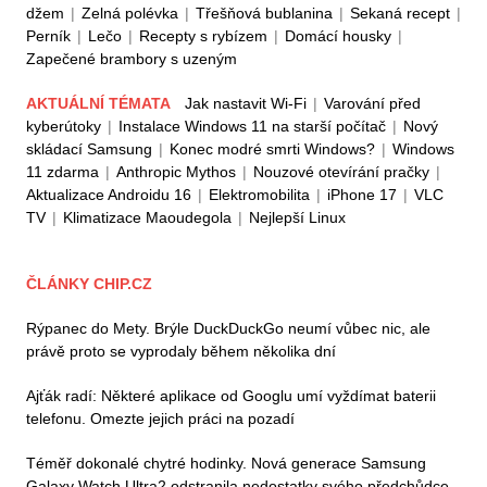
džem
|
Zelná polévka
|
Třešňová bublanina
|
Sekaná recept
|
Perník
|
Lečo
|
Recepty s rybízem
|
Domácí housky
|
Zapečené brambory s uzeným
AKTUÁLNÍ TÉMATA
Jak nastavit Wi-Fi
|
Varování před
kyberútoky
|
Instalace Windows 11 na starší počítač
|
Nový
skládací Samsung
|
Konec modré smrti Windows?
|
Windows
11 zdarma
|
Anthropic Mythos
|
Nouzové otevírání pračky
|
Aktualizace Androidu 16
|
Elektromobilita
|
iPhone 17
|
VLC
TV
|
Klimatizace Maoudegola
|
Nejlepší Linux
ČLÁNKY CHIP.CZ
Rýpanec do Mety. Brýle DuckDuckGo neumí vůbec nic, ale
právě proto se vyprodaly během několika dní
Ajťák radí: Některé aplikace od Googlu umí vyždímat baterii
telefonu. Omezte jejich práci na pozadí
Téměř dokonalé chytré hodinky. Nová generace Samsung
Galaxy Watch Ultra2 odstranila nedostatky svého předchůdce