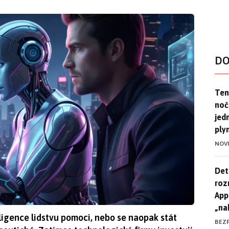
DO
Ten
Ten
noč
jed
ply
NOV
Det
Det
roz
App
„na
igence lidstvu pomoci, nebo se naopak stát
BEZ