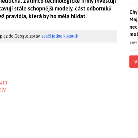
neutichá. Zatímco technologické firmy investují
tavují stále schopnější modely, část odborníků
Chyt
Chyt
ež pravidla, která by ho měla hlídat.
Maj
nec
mob
hip.cz do Google zpráv,
stačí jedno kliknutí!
TIPY
V
oom
oly