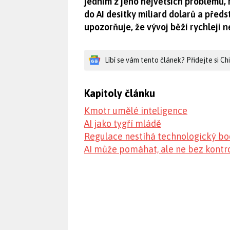
jedním z jeho největších problémů, 
do AI desítky miliard dolarů a předs
upozorňuje, že vývoj běží rychleji n
Líbí se vám tento článek? Přidejte si C
Kapitoly článku
Kmotr umělé inteligence
AI jako tygří mládě
Regulace nestíhá technologický b
AI může pomáhat, ale ne bez kontr