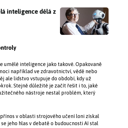
á inteligence dělá z lidí egoisty
lá inteligence dělá z
ontroly
e umělé inteligence jako takové. Opakovaně
oci například ve zdravotnictví, vědě nebo
ěj ale lidstvo vstupuje do období, kdy už
ok. Stejně důležité je začít řešit i to, jaké
 užitečného nástroje nestal problém, který
přínos v oblasti strojového učení loni získal
se jeho hlas v debatě o budoucnosti AI stal