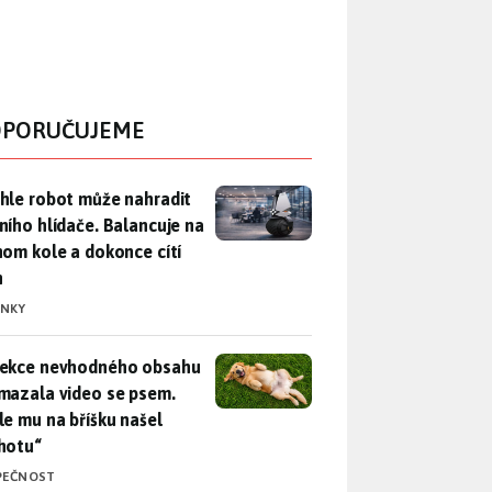
PORUČUJEME
hle robot může nahradit nočního hlídače. Balancuje na jednom 
hle robot může nahradit
ního hlídače. Balancuje na
nom kole a dokonce cítí
n
INKY
ekce nevhodného obsahu rozmazala video se psem. Apple mu n
ekce nevhodného obsahu
mazala video se psem.
le mu na bříšku našel
hotu“
PEČNOST