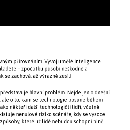
ným přirovnáním. Vývoj umělé inteligence
mláděte – zpočátku působí neškodně a
ak se zachová, až výrazně zesílí.
 představuje hlavní problém. Nejde jen o dnešní
 ale o to, kam se technologie posune během
ako někteří další technologičtí lídři, včetně
xistuje nenulové riziko scénáře, kdy se vysoce
působy, které už lidé nebudou schopni plně