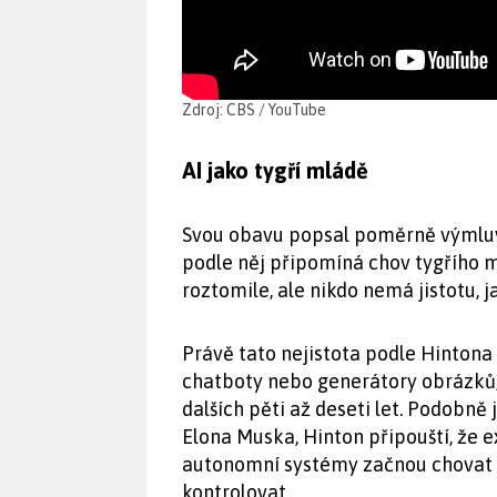
Zdroj: CBS / YouTube
AI jako tygří mládě
Svou obavu popsal poměrně výmluv
podle něj připomíná chov tygřího 
roztomile, ale nikdo nemá jistotu, j
Právě tato nejistota podle Hintona
chatboty nebo generátory obrázků,
dalších pěti až deseti let. Podobně j
Elona Muska, Hinton připouští, že e
autonomní systémy začnou chovat z
kontrolovat.