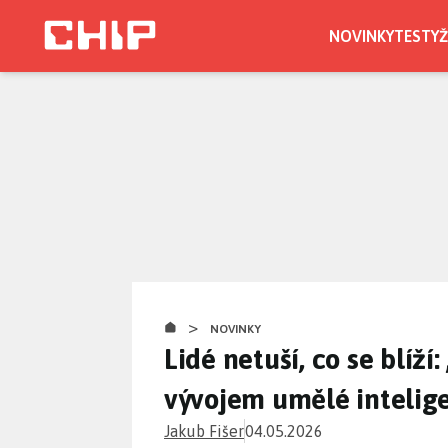
Přejít
k
NOVINKY
TESTY
Ž
hlavnímu
obsahu
>
NOVINKY
Lidé netuší, co se blíž
vývojem umělé intelig
Jakub Fišer
04.05.2026