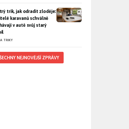
rý trik, jak odradit zloděje: Majitelé karavanů schválně necháv
rý trik, jak odradit zloděje:
itelé karavanů schválně
hávají v autě svůj starý
il
 A TRIKY
ŠECHNY NEJNOVĚJŠÍ ZPRÁVY