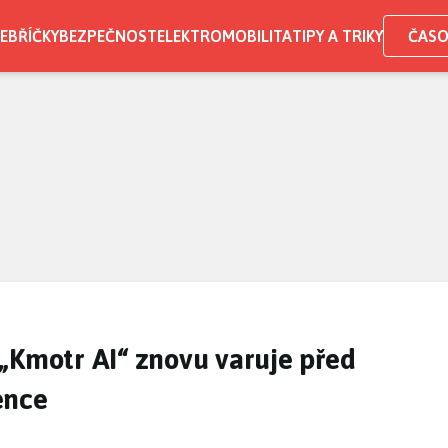
EBŘÍČKY
BEZPEČNOST
ELEKTROMOBILITA
TIPY A TRIKY
ČASO
í: „Kmotr AI“ znovu varuje před
ence