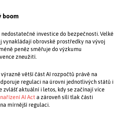
ký boom
 nedostatečné investice do bezpečnosti. Velké
j vynakládají obrovské prostředky na vývoj
 méně peněz směřuje do výzkumu
ence zneužití.
 výrazně větší část AI rozpočtů právě na
oruje regulaci na úrovni jednotlivých států i
 zvlášť aktuální i letos, kdy se začínají více
nařízení AI Act
a zároveň sílí tlak části
a mírnější regulaci.