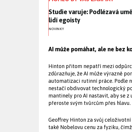
Studie varuje: Podlézavá uměl
Studie varuje: Podlézavá umě
lidí egoisty
NOVINKY
AI může pomáhat, ale ne bez k
Hinton přitom nepatří mezi odpůrc
zdůrazňuje, že AI může výrazně pom
automatizaci rutinní práce. Podle n
nestačí obdivovat technologický pokr
mantinely pro AI nastavit, aby se z
přeroste svým tvůrcům přes hlavu.
Geoffrey Hinton za svůj celoživotní 
také Nobelovu cenu za fyziku, čímž 