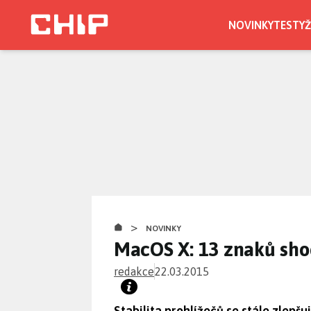
Přejít
k
NOVINKY
TESTY
Ž
hlavnímu
obsahu
>
NOVINKY
MacOS X: 13 znaků sh
redakce
22.03.2015
Stabilita prohlížečů se stále zlepšuj