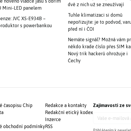
e nového vládce jasu s obřím
dvě z nich už se zneužívají
 Mini-LED panelem
Tuhle klimatizaci si domů
enze: JVC XS-E934B –
nepořizujte: je to podvod, var
roduktor s powerbankou
před ní i ČOI
Nemáte signál? Možná vám p
někdo krade číslo přes SIM ka
Nový trik hackerů ohrožuje i
Čechy
é časopisu Chip
Redakce a kontakty
Zajímavosti ze sv
ta
Redakční etický kodex
Inzerce
é obchodní podmínky
RSS
Přihlášením k newsle