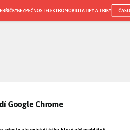
EBŘÍČKY
BEZPEČNOST
ELEKTROMOBILITA
TIPY A TRIKY
ČASO
odí Google Chrome
e, přesto ale existují triky, které váš prohlížeč