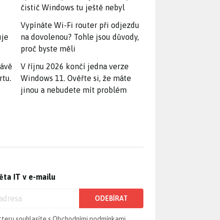
čistič Windows tu ještě nebyl
Vypínáte Wi-Fi router při odjezdu
uje
na dovolenou? Tohle jsou důvody,
proč byste měli
rávě
V říjnu 2026 končí jedna verze
rtu.
Windows 11. Ověřte si, že máte
jinou a nebudete mít problém
ěta IT v e-mailu
ODEBÍRAT
tteru souhlasíte s
Obchodními podmínkami