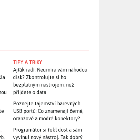
TIPY A TRIKY
:
Ajťák radí: Neumírá vám náhodou
šla
disk? Zkontrolujte si ho
bezplatným nástrojem, než
snou
přijdete o data
Poznejte tajemství barevných
te
USB portů: Co znamenají černé,
oranžové a modré konektory?
.
Programátor si řekl dost a sám
yb,
vyvinul nový nástroj. Tak dobrý