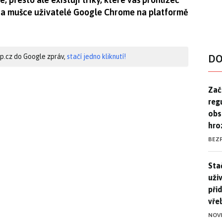
 na mušce uživatelé Google Chrome na platformě
hip.cz do Google zpráv,
stačí jedno kliknutí!
DO
Zač
Zač
reg
obs
hro
BEZ
Stač
Sta
uži
při
vře
NOV