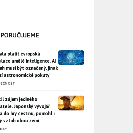
PORUČUJEME
ala platit evropská regulace umělé inteligence. AI obsah musí
ala platit evropská
ulace umělé inteligence. AI
ah musí být označený, jinak
zí astronomické pokuty
PEČNOST
il zájem jediného uživatele. Japonský vývojář přidá do hry češ
čil zájem jediného
vatele. Japonský vývojář
dá do hry češtinu, pomohl i
lý vztah obou zemí
INKY