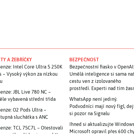
TY A ŽEBŘÍČKY
BEZPEČNOST
enze: Intel Core Ultra 5 250K
Bezpečnostní fiasko v OpenAI
s – Vysoký výkon za nízkou
Umělá inteligence si sama na
nu
cestu ven z izolovaného
prostředí. Experti nad tím ža
enze: JBL Live 780 NC –
ěle vybavená střední třída
WhatsApp není jediný.
Podvodníci mají nový fígl, dej
enze: O2 Pods Ultra –
si pozor na Signalu
tupná sluchátka s ANC
Ihned si aktualizujte Windows
enze: TCL 75C7L – Otestovali
Microsoft opravil přes 600 ch