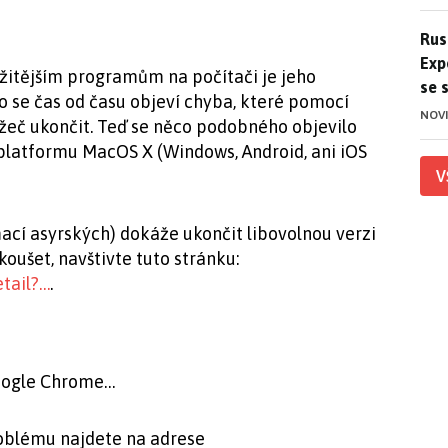
Ruso
Rus
Exp
ežitějším programům na počítači je jeho
se 
sto se čas od času objeví chyba, které pomocí
NOV
žeč ukončit. Teď se něco podobného objevilo
platformu MacOS X (Windows, Android, ani iOS
V
ací asyrských) dokáže ukončit libovolnou verzi
koušet, navštivte tuto stránku:
tail?…
.
Google Chrome…
oblému najdete na adrese