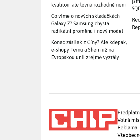
jsm
kvalitou, ale levná rozhodně není
SQD
Co víme o nových skládačkách
Rec
Galaxy Z? Samsung chystá
Rep
radikální proměnu i nový model
Konec zásilek z Číny? Ale kdepak,
e-shopy Temu a Shein už na
Evropskou unii zřejmě vyzrály
Předplatn
Volná mís
Reklama
Všeobecn