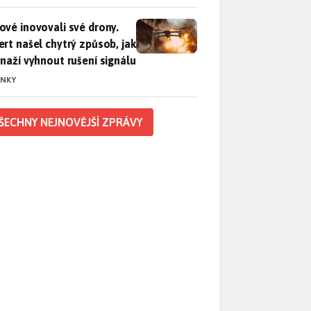
vé inovovali své drony. Expert našel chytrý způsob, jak se sna
ové inovovali své drony.
ert našel chytrý způsob, jak
snaží vyhnout rušení signálu
INKY
ŠECHNY NEJNOVĚJŠÍ ZPRÁVY