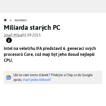
Přejít
k
hlavnímu
>
obsahu
NOVINKY
Miliarda starých PC
Josef Mika
02.09.2015
Intel na veletrhu IFA představil 6. generaci svých
procesorů Core, což mají být jeho dosud nejlepší
CPU.
Líbí se vám tento článek? Přidejte si Chip.cz do Google
zpráv,
stačí jedno kliknutí!