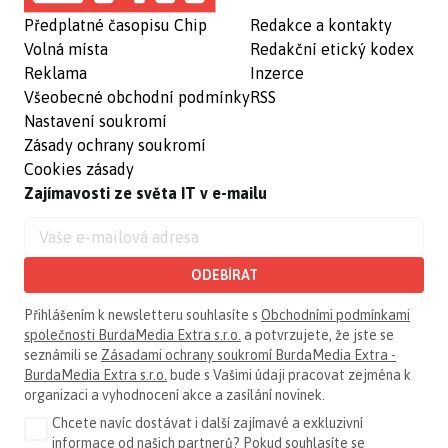
Předplatné časopisu Chip
Redakce a kontakty
Volná místa
Redakční etický kodex
Reklama
Inzerce
Všeobecné obchodní podmínky
RSS
Nastavení soukromí
Zásady ochrany soukromí
Cookies zásady
Zajímavosti ze světa IT v e-mailu
ODEBÍRAT
Přihlášením k newsletteru souhlasíte s
Obchodními podmínkami
společnosti BurdaMedia Extra s.r.o.
a potvrzujete, že jste se
seznámili se
Zásadami ochrany soukromí BurdaMedia Extra -
BurdaMedia Extra s.r.o.
bude s Vašimi údaji pracovat zejména k
organizaci a vyhodnocení akce a zasílání novinek.
Chcete navíc dostávat i další zajímavé a exkluzivní
informace od našich partnerů? Pokud souhlasíte se