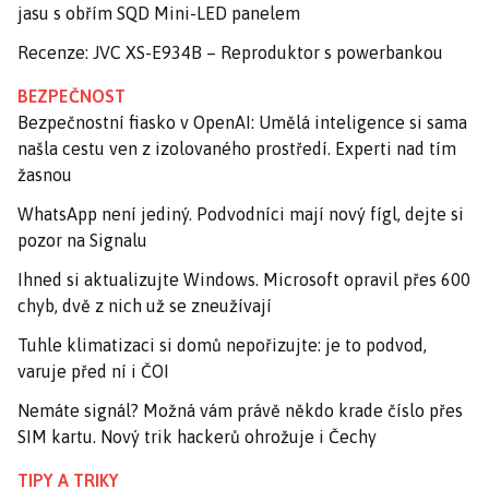
jasu s obřím SQD Mini-LED panelem
Recenze: JVC XS-E934B – Reproduktor s powerbankou
BEZPEČNOST
Bezpečnostní fiasko v OpenAI: Umělá inteligence si sama
našla cestu ven z izolovaného prostředí. Experti nad tím
žasnou
WhatsApp není jediný. Podvodníci mají nový fígl, dejte si
pozor na Signalu
Ihned si aktualizujte Windows. Microsoft opravil přes 600
chyb, dvě z nich už se zneužívají
Tuhle klimatizaci si domů nepořizujte: je to podvod,
varuje před ní i ČOI
Nemáte signál? Možná vám právě někdo krade číslo přes
SIM kartu. Nový trik hackerů ohrožuje i Čechy
TIPY A TRIKY