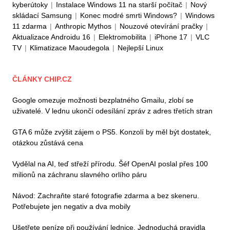
kyberútoky
|
Instalace Windows 11 na starší počítač
|
Nový
skládací Samsung
|
Konec modré smrti Windows?
|
Windows
11 zdarma
|
Anthropic Mythos
|
Nouzové otevírání pračky
|
Aktualizace Androidu 16
|
Elektromobilita
|
iPhone 17
|
VLC
TV
|
Klimatizace Maoudegola
|
Nejlepší Linux
ČLÁNKY CHIP.CZ
Google omezuje možnosti bezplatného Gmailu, zlobí se
uživatelé. V lednu ukončí odesílání zpráv z adres třetích stran
GTA 6 může zvýšit zájem o PS5. Konzolí by měl být dostatek,
otázkou zůstává cena
Vydělal na AI, teď střeží přírodu. Šéf OpenAI poslal přes 100
milionů na záchranu slavného orlího páru
Návod: Zachraňte staré fotografie zdarma a bez skeneru.
Potřebujete jen negativ a dva mobily
Ušetřete peníze při používání lednice. Jednoduchá pravidla