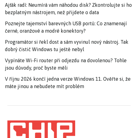
Ajťák radí: Neumírá vám náhodou disk? Zkontrolujte si ho
bezplatným nástrojem, než přijdete o data
Poznejte tajemství barevných USB portů: Co znamenají
černé, oranžové a modré konektory?
Programátor si řekl dost a sám vyvinul nový nástroj. Tak
dobrý čistič Windows tu ještě nebyl
Vypínáte Wi-Fi router při odjezdu na dovolenou? Tohle
jsou důvody, proč byste měli
V říjnu 2026 končí jedna verze Windows 11. Ověřte si, že
máte jinou a nebudete mít problém