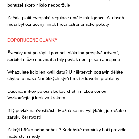
bohužel skoro nikdo nedodržuje
Začala platit evropská regulace umělé inteligence. AI obsah
musí být označený, jinak hrozí astronomické pokuty
DOPORUČENÉ ČLÁNKY
Švestky umí potrápit i pomoci. Vláknina prospívá trávení,
sorbitol může nadýmat a bílý povlak není plíseň ani špína
Vyhazujete jídlo jen kvůli datu? U některých potravin děláte
chybu, u masa či měkkých sýrů hrozí zdravotní problémy
Dušená mrkev potěší sladkou chutí i nízkou cenou.
Vyzkoušejte ji krok za krokem
Bílý povlak na švestkách: Možná se mu vyhýbáte, jde však o
záruku čerstvosti
Zakrýt bříško nebo odhalit? Kodaňské maminky boří pravidla
mateřství i módy