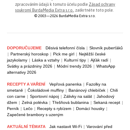
zpracováním údajů k tomuto účelu podle
Zásad ochrany
soukromí BurdaMedia Extra s.r.o.
, zaškrtněte toto pole.
© 2003—2026 BurdaMedia Extra s.r.o.
DOPORUČUJEME
Děsivá telefonní čísla
|
Slovník puberťáků
|
Partnerský horoskop
|
Pick me girl
|
Nejtěžší české
jazykolamy
|
Láska a vztahy
|
Kulturní tipy
|
Ajťák radí
|
Svátky a prázdniny 2026
|
Módní trendy 2026
|
WhatsApp
alternativy 2026
RECEPTY A VAŘENÍ
Vepřová panenka
|
Fazolky na
smetaně
|
Čokoládové muffiny
|
Banánový chlebíček
|
Chili
con carne
|
Sportovní nápoj
|
Zálivky na salát
|
Jahodový
džem
|
Zelná polévka
|
Třešňová bublanina
|
Sekaná recept
|
Perník
|
Lečo
|
Recepty s rybízem
|
Domácí housky
|
Zapečené brambory s uzeným
AKTUÁLNÍ TÉMATA
Jak nastavit Wi-Fi
|
Varování před