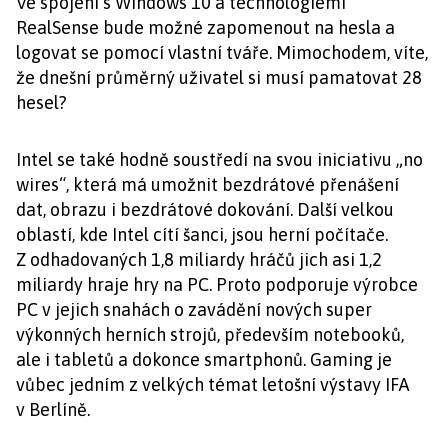
Ve spojení s Windows 10 a technologiemi
RealSense bude možné zapomenout na hesla a
logovat se pomocí vlastní tváře. Mimochodem, víte,
že dnešní průměrný uživatel si musí pamatovat 28
hesel?
Intel se také hodně soustředí na svou iniciativu „no
wires“, která má umožnit bezdrátové přenášení
dat, obrazu i bezdrátové dokování. Další velkou
oblastí, kde Intel cítí šanci, jsou herní počítače.
Z odhadovaných 1,8 miliardy hráčů jich asi 1,2
miliardy hraje hry na PC. Proto podporuje výrobce
PC v jejich snahách o zavádění nových super
výkonných herních strojů, především notebooků,
ale i tabletů a dokonce smartphonů. Gaming je
vůbec jedním z velkých témat letošní výstavy IFA
v Berlíně.