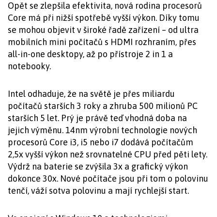
Opět se zlepšila efektivita, nová rodina procesorů
Core má při nižší spotřebě vyšší výkon. Díky tomu
se mohou objevit v široké řadě zařízení – od ultra
mobilních mini počítačů s HDMI rozhraním, přes
all-in-one desktopy, až po přístroje 2 in 1 a
notebooky.
Intel odhaduje, že na světě je přes miliardu
počítačů starších 3 roky a zhruba 500 milionů PC
starších 5 let. Prý je právě teď vhodná doba na
jejich výměnu. 14nm výrobní technologie nových
procesorů Core i3, i5 nebo i7 dodává počítačům
2,5x vyšší výkon než srovnatelné CPU před pěti lety.
Výdrž na baterie se zvýšila 3x a grafický výkon
dokonce 30x. Nové počítače jsou při tom o polovinu
tenčí, váží sotva polovinu a mají rychlejší start.