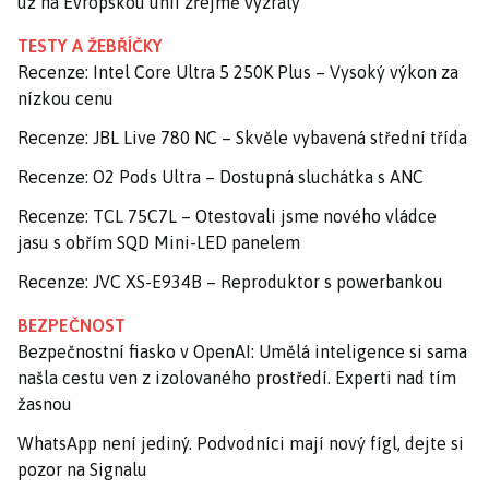
už na Evropskou unii zřejmě vyzrály
TESTY A ŽEBŘÍČKY
Recenze: Intel Core Ultra 5 250K Plus – Vysoký výkon za
nízkou cenu
Recenze: JBL Live 780 NC – Skvěle vybavená střední třída
Recenze: O2 Pods Ultra – Dostupná sluchátka s ANC
Recenze: TCL 75C7L – Otestovali jsme nového vládce
jasu s obřím SQD Mini-LED panelem
Recenze: JVC XS-E934B – Reproduktor s powerbankou
BEZPEČNOST
Bezpečnostní fiasko v OpenAI: Umělá inteligence si sama
našla cestu ven z izolovaného prostředí. Experti nad tím
žasnou
WhatsApp není jediný. Podvodníci mají nový fígl, dejte si
pozor na Signalu