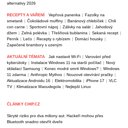
alternativy 2026
RECEPTY A VAŘENÍ
Vepřová panenka
|
Fazolky na
smetaně
|
Čokoládové muffiny
|
Banánový chlebíček
|
Chili
con carne
|
Sportovní nápoj
|
Zálivky na salát
|
Jahodový
džem
|
Zelná polévka
|
Třešňová bublanina
|
Sekaná recept
|
Perník
|
Lečo
|
Recepty s rybízem
|
Domácí housky
|
Zapečené brambory s uzeným
AKTUÁLNÍ TÉMATA
Jak nastavit Wi-Fi
|
Varování před
kyberútoky
|
Instalace Windows 11 na starší počítač
|
Nový
skládací Samsung
|
Konec modré smrti Windows?
|
Windows
11 zdarma
|
Anthropic Mythos
|
Nouzové otevírání pračky
|
Aktualizace Androidu 16
|
Elektromobilita
|
iPhone 17
|
VLC
TV
|
Klimatizace Maoudegola
|
Nejlepší Linux
ČLÁNKY CHIP.CZ
Skryté riziko pro dva miliony aut: Hackeři mohou přes
Bluetooth snadno otevřít dveře