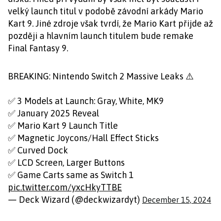
velký launch titul v podobě závodní arkády Mario
Kart 9. Jiné zdroje však tvrdí, že Mario Kart přijde až
později a hlavním launch titulem bude remake
Final Fantasy 9.
BREAKING: Nintendo Switch 2 Massive Leaks ⚠️
✅️ 3 Models at Launch: Gray, White, MK9
✅️ January 2025 Reveal
✅️ Mario Kart 9 Launch Title
✅️ Magnetic Joycons/Hall Effect Sticks
✅️ Curved Dock
✅️ LCD Screen, Larger Buttons
✅️ Game Carts same as Switch 1
pic.twitter.com/yxcHkyTTBE
— Deck Wizard (@deckwizardyt)
December 15, 2024