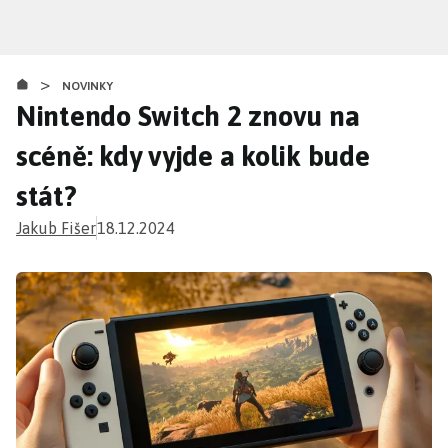
Přejít
k
hlavnímu
>
obsahu
NOVINKY
Nintendo Switch 2 znovu na
scéně: kdy vyjde a kolik bude
stát?
Jakub Fišer
18.12.2024