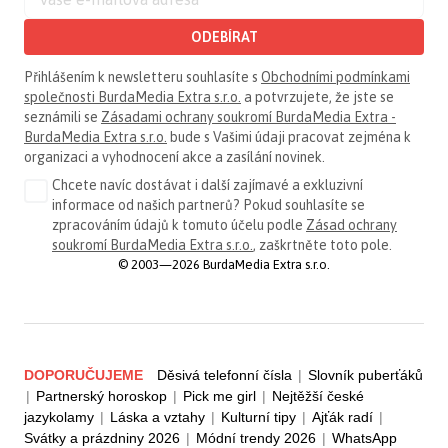
ODEBÍRAT
Přihlášením k newsletteru souhlasíte s
Obchodními podmínkami
společnosti BurdaMedia Extra s.r.o.
a potvrzujete, že jste se
seznámili se
Zásadami ochrany soukromí BurdaMedia Extra -
BurdaMedia Extra s.r.o.
bude s Vašimi údaji pracovat zejména k
organizaci a vyhodnocení akce a zasílání novinek.
Chcete navíc dostávat i další zajímavé a exkluzivní
informace od našich partnerů? Pokud souhlasíte se
zpracováním údajů k tomuto účelu podle
Zásad ochrany
soukromí BurdaMedia Extra s.r.o.
, zaškrtněte toto pole.
© 2003—2026 BurdaMedia Extra s.r.o.
DOPORUČUJEME
Děsivá telefonní čísla
|
Slovník puberťáků
|
Partnerský horoskop
|
Pick me girl
|
Nejtěžší české
jazykolamy
|
Láska a vztahy
|
Kulturní tipy
|
Ajťák radí
|
Svátky a prázdniny 2026
|
Módní trendy 2026
|
WhatsApp