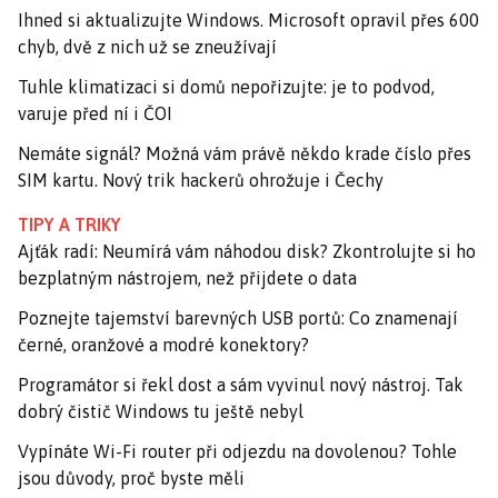
Ihned si aktualizujte Windows. Microsoft opravil přes 600
chyb, dvě z nich už se zneužívají
Tuhle klimatizaci si domů nepořizujte: je to podvod,
varuje před ní i ČOI
Nemáte signál? Možná vám právě někdo krade číslo přes
SIM kartu. Nový trik hackerů ohrožuje i Čechy
TIPY A TRIKY
Ajťák radí: Neumírá vám náhodou disk? Zkontrolujte si ho
bezplatným nástrojem, než přijdete o data
Poznejte tajemství barevných USB portů: Co znamenají
černé, oranžové a modré konektory?
Programátor si řekl dost a sám vyvinul nový nástroj. Tak
dobrý čistič Windows tu ještě nebyl
Vypínáte Wi-Fi router při odjezdu na dovolenou? Tohle
jsou důvody, proč byste měli