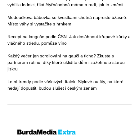
vybílila lednici, říká čtyřnásobná máma a radí, jak to změnit
Medouškova bábovka se švestkami chutná naprosto úžasně.
Místo váhy si vystačíte s hrnkem
Recept na langoše podle ČSN: Jak dosáhnout křupavé kůrky a
vláčného středu, pomůže víno
Každý večer jen scrollování na gauči a ticho? Zkuste s
partnerem rutinu, díky které uklidíte dům i zažehnete starou
jiskru
Letní trendy podle vášnivých Italek. Stylové outfity, na které
nedají dopustit, budou slušet i českým ženám