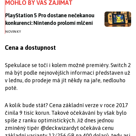
MOHLO BY VÁS ZAJÍMAT
PlayStation 5 Pro dostane nečekanou konkurenci: Ni
PlayStation 5 Pro dostane nečekanou
konkurenci: Nintendo prolomí mlčení
NOVINKY
Cena a dostupnost
Spekulace se točí i kolem možné premiéry. Switch 2
má být podle nejnovějších informací představen už
v lednu, do prodeje má jít někdy na jaře, nedlouho
poté.
A kolik bude stát? Cena základní verze v roce 2017
činila 9 tisíc korun. Takové očekávání by však bylo
spíše z ranku optimistických. Již dnes jednou
zmíněný tipér @deckwizardyt očekává cenu
základní varianty 12/256 GB na 400 dolarů, tedy asi