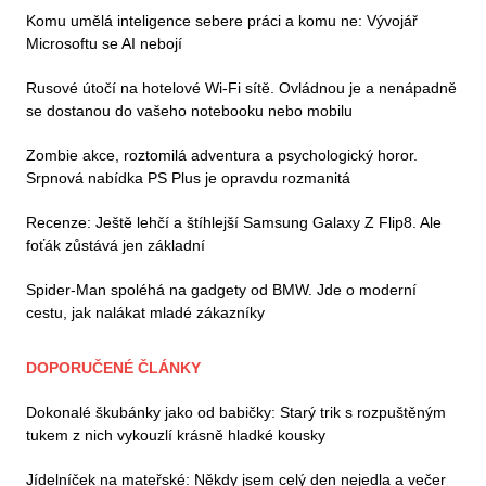
Komu umělá inteligence sebere práci a komu ne: Vývojář
Microsoftu se AI nebojí
Rusové útočí na hotelové Wi-Fi sítě. Ovládnou je a nenápadně
se dostanou do vašeho notebooku nebo mobilu
Zombie akce, roztomilá adventura a psychologický horor.
Srpnová nabídka PS Plus je opravdu rozmanitá
Recenze: Ještě lehčí a štíhlejší Samsung Galaxy Z Flip8. Ale
foťák zůstává jen základní
Spider-Man spoléhá na gadgety od BMW. Jde o moderní
cestu, jak nalákat mladé zákazníky
DOPORUČENÉ ČLÁNKY
Dokonalé škubánky jako od babičky: Starý trik s rozpuštěným
tukem z nich vykouzlí krásně hladké kousky
Jídelníček na mateřské: Někdy jsem celý den nejedla a večer