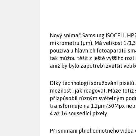
Nový snímač Samsung ISOCELL HP2 o
mikrometru (μm). Má velikost 1/1,3"
používá u hlavních fotoaparátů sm
tak můžou těšit z ještě vyššího rozl
aniž by bylo zapotřebí zvětšit veli
Díky technologii sdružování pixel
možností, jak reagovat. Může totiž 
přizpůsobil různým světelným pod
transformuje na 1,2μm/50Mpx nebo
4 až 16 sousedící pixely.
Při snímání plnohodnotného videa v 