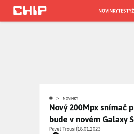
Přejít
k
NOVINKY
TESTY
Ž
hlavnímu
obsahu
>
NOVINKY
Nový 200Mpx snímač pr
bude v novém Galaxy 
Pavel Trousil
18.01.2023