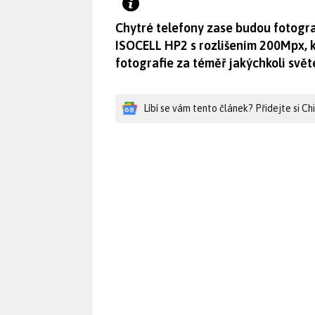
Chytré telefony zase budou fotogr
ISOCELL HP2 s rozlišením 200Mpx, k
fotografie za téměř jakýchkoli svě
Líbí se vám tento článek? Přidejte si C