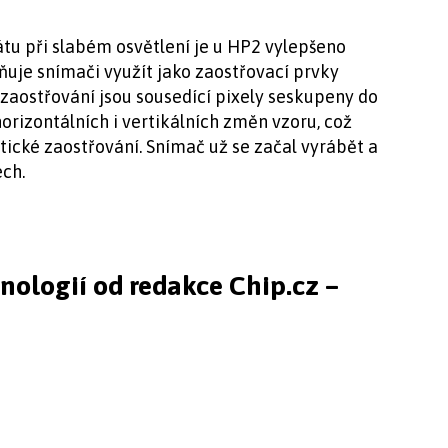
tu při slabém osvětlení je u HP2 vylepšeno
uje snímači využít jako zaostřovací prvky
 zaostřování jsou sousedící pixely seskupeny do
orizontálních i vertikálních změn vzoru, což
atické zaostřování. Snímač už se začal vyrábět a
ch.
hnologií od redakce Chip.cz –