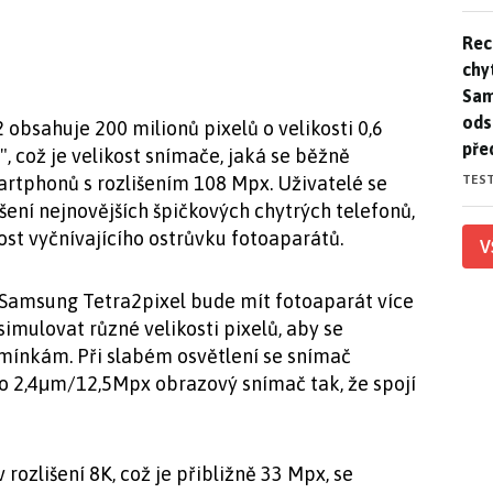
Rec
Rec
chy
Sam
ods
bsahuje 200 milionů pixelů o velikosti 0,6
pře
, což je velikost snímače, jaká se běžně
TES
artphonů s rozlišením 108 Mpx. Uživatelé se
išení nejnovějších špičkových chytrých telefonů,
kost vyčnívajícího ostrůvku fotoaparátů.
V
ů Samsung Tetra2pixel bude mít fotoaparát více
simulovat různé velikosti pixelů, aby se
mínkám. Při slabém osvětlení se snímač
 2,4μm/12,5Mpx obrazový snímač tak, že spojí
rozlišení 8K, což je přibližně 33 Mpx, se