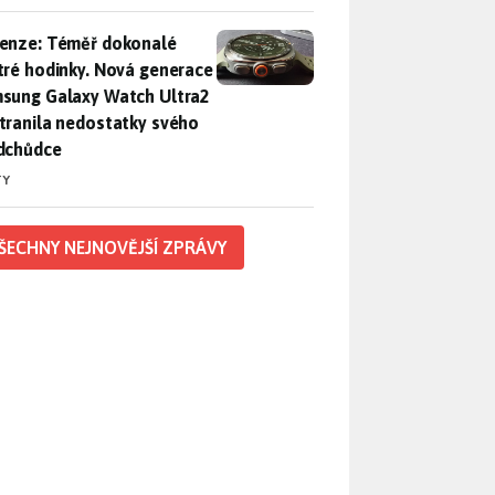
enze: Téměř dokonalé chytré hodinky. Nová generace Samsung
enze: Téměř dokonalé
tré hodinky. Nová generace
sung Galaxy Watch Ultra2
tranila nedostatky svého
dchůdce
TY
ŠECHNY NEJNOVĚJŠÍ ZPRÁVY