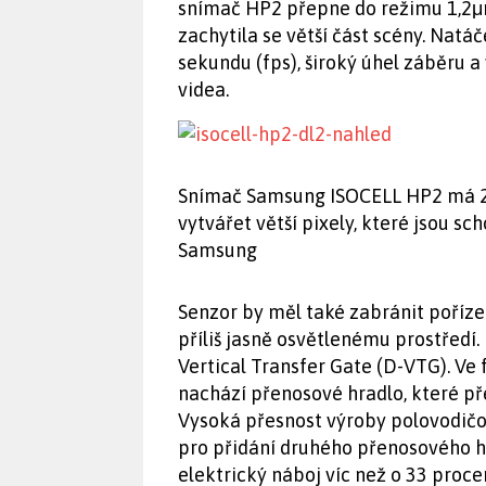
snímač HP2 přepne do režimu 1,2μ
zachytila se větší část scény. Natáč
sekundu (fps), široký úhel záběru a 
videa.
Snímač Samsung ISOCELL HP2 má 20
vytvářet větší pixely, které jsou sch
Samsung
Senzor by měl také zabránit pořízen
příliš jasně osvětlenému prostředí
Vertical Transfer Gate (D-VTG). Ve
nachází přenosové hradlo, které pře
Vysoká přesnost výroby polovodičo
pro přidání druhého přenosového hr
elektrický náboj víc než o 33 proce