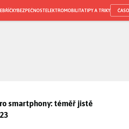
EBŘÍČKY
BEZPEČNOST
ELEKTROMOBILITA
TIPY A TRIKY
ČASO
o smartphony: téměř jistě
S23