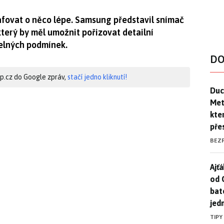
afovat o něco lépe. Samsung představil snímač
terý by měl umožnit pořizovat detailní
telných podmínek.
DO
hip.cz do Google zpráv,
stačí jedno kliknutí!
Duck
Duc
Mety
kte
pře
BEZ
Ajť
Ajťá
od 
bat
jed
TIPY