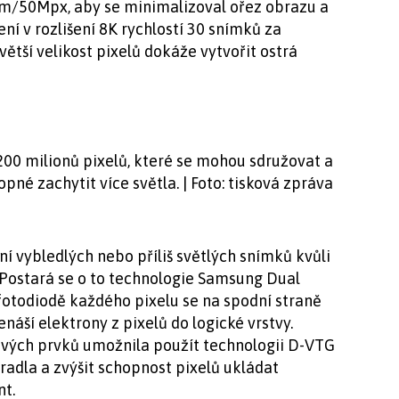
m/50Mpx, aby se minimalizoval ořez obrazu a
ení v rozlišení 8K rychlostí 30 snímků za
větší velikost pixelů dokáže vytvořit ostrá
0 milionů pixelů, které se mohou sdružovat a
opné zachytit více světla. | Foto: tisková zpráva
í vybledlých nebo příliš světlých snímků kvůli
. Postará se o to technologie Samsung Dual
 fotodiodě každého pixelu se na spodní straně
náší elektrony z pixelů do logické vrstvy.
vých prvků umožnila použít technologii D-VTG
adla a zvýšit schopnost pixelů ukládat
nt.