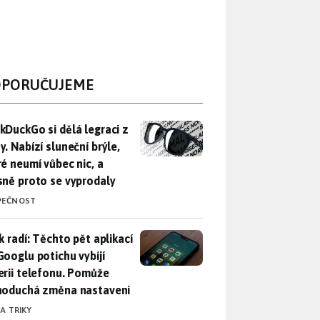
PORUČUJEME
DuckGo si dělá legraci z Mety. Nabízí sluneční brýle, které n
kDuckGo si dělá legraci z
. Nabízí sluneční brýle,
ré neumí vůbec nic, a
sně proto se vyprodaly
PEČNOST
ák radí: Těchto pět aplikací od Googlu potichu vybíjí baterii
k radí: Těchto pět aplikací
Googlu potichu vybíjí
erii telefonu. Pomůže
noduchá změna nastavení
 A TRIKY