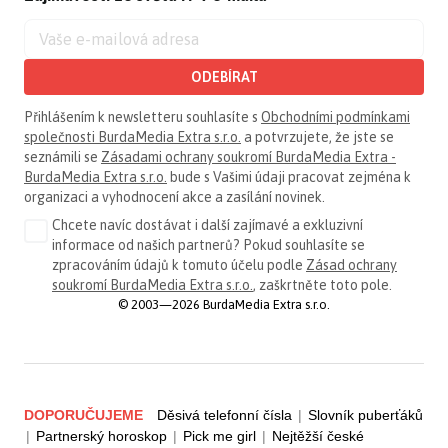
ODEBÍRAT
Přihlášením k newsletteru souhlasíte s
Obchodními podmínkami
společnosti BurdaMedia Extra s.r.o.
a potvrzujete, že jste se
seznámili se
Zásadami ochrany soukromí BurdaMedia Extra -
BurdaMedia Extra s.r.o.
bude s Vašimi údaji pracovat zejména k
organizaci a vyhodnocení akce a zasílání novinek.
Chcete navíc dostávat i další zajímavé a exkluzivní
informace od našich partnerů? Pokud souhlasíte se
zpracováním údajů k tomuto účelu podle
Zásad ochrany
soukromí BurdaMedia Extra s.r.o.
, zaškrtněte toto pole.
© 2003—2026 BurdaMedia Extra s.r.o.
DOPORUČUJEME
Děsivá telefonní čísla
|
Slovník puberťáků
|
Partnerský horoskop
|
Pick me girl
|
Nejtěžší české