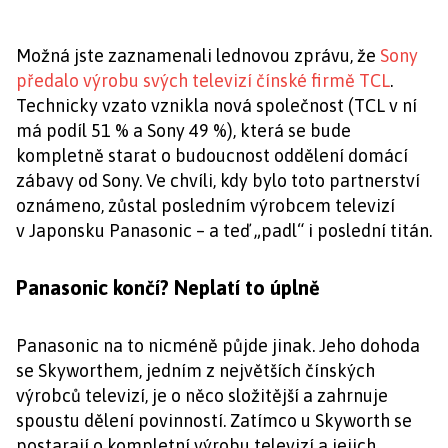
Možná jste zaznamenali lednovou zprávu, že
Sony
předalo výrobu svých televizí čínské firmě TCL
.
Technicky vzato vznikla nová společnost (TCL v ní
má podíl 51 % a Sony 49 %), která se bude
kompletně starat o budoucnost oddělení domácí
zábavy od Sony. Ve chvíli, kdy bylo toto partnerství
oznámeno, zůstal posledním výrobcem televizí
v Japonsku Panasonic – a teď „padl“ i poslední titán.
Panasonic končí? Neplatí to úplně
Panasonic na to nicméně půjde jinak. Jeho dohoda
se Skyworthem, jedním z největších čínských
výrobců televizí, je o něco složitější a zahrnuje
spoustu dělení povinností. Zatímco u Skyworth se
postarají o kompletní výrobu televizí a jejich