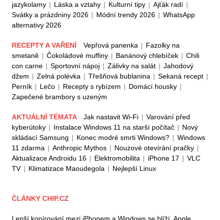
jazykolamy
|
Láska a vztahy
|
Kulturní tipy
|
Ajťák radí
|
Svátky a prázdniny 2026
|
Módní trendy 2026
|
WhatsApp
alternativy 2026
RECEPTY A VAŘENÍ
Vepřová panenka
|
Fazolky na
smetaně
|
Čokoládové muffiny
|
Banánový chlebíček
|
Chili
con carne
|
Sportovní nápoj
|
Zálivky na salát
|
Jahodový
džem
|
Zelná polévka
|
Třešňová bublanina
|
Sekaná recept
|
Perník
|
Lečo
|
Recepty s rybízem
|
Domácí housky
|
Zapečené brambory s uzeným
AKTUÁLNÍ TÉMATA
Jak nastavit Wi-Fi
|
Varování před
kyberútoky
|
Instalace Windows 11 na starší počítač
|
Nový
skládací Samsung
|
Konec modré smrti Windows?
|
Windows
11 zdarma
|
Anthropic Mythos
|
Nouzové otevírání pračky
|
Aktualizace Androidu 16
|
Elektromobilita
|
iPhone 17
|
VLC
TV
|
Klimatizace Maoudegola
|
Nejlepší Linux
ČLÁNKY CHIP.CZ
Lepší kopírování mezi iPhonem a Windows se blíží. Apple