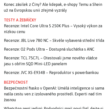
Konec zásilek z Číny? Ale kdepak, e-shopy Temu a Shein
už na Evropskou unii zřejmě vyzrály
TESTY A ŽEBŘÍČKY
Recenze: Intel Core Ultra 5 250K Plus – Vysoký výkon za
nízkou cenu
Recenze: JBL Live 780 NC – Skvěle vybavená střední třída
Recenze: O2 Pods Ultra – Dostupná sluchátka s ANC
Recenze: TCL 75C7L – Otestovali jsme nového vládce
jasu s obřím SQD Mini-LED panelem
Recenze: JVC XS-E934B – Reproduktor s powerbankou
BEZPEČNOST
Bezpečnostní fiasko v OpenAI: Umělá inteligence si sama
našla cestu ven z izolovaného prostředí. Experti nad tím
žasnou
WhatsApp není jediný. Podvodníci mají nový fígl, dejte si