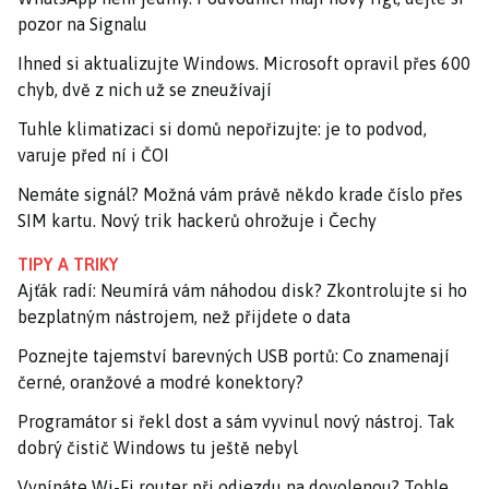
pozor na Signalu
Ihned si aktualizujte Windows. Microsoft opravil přes 600
chyb, dvě z nich už se zneužívají
Tuhle klimatizaci si domů nepořizujte: je to podvod,
varuje před ní i ČOI
Nemáte signál? Možná vám právě někdo krade číslo přes
SIM kartu. Nový trik hackerů ohrožuje i Čechy
TIPY A TRIKY
Ajťák radí: Neumírá vám náhodou disk? Zkontrolujte si ho
bezplatným nástrojem, než přijdete o data
Poznejte tajemství barevných USB portů: Co znamenají
černé, oranžové a modré konektory?
Programátor si řekl dost a sám vyvinul nový nástroj. Tak
dobrý čistič Windows tu ještě nebyl
Vypínáte Wi-Fi router při odjezdu na dovolenou? Tohle