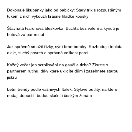
Dokonalé škubánky jako od babičky: Starý trik s rozpuštěným
tukem z nich vykouzlí krásně hladké kousky
Šťavnatá tvarohová bleskovka: Buchta bez válení a kynutí je
hotová za pár minut
Jak správně smažit řízky, sýr i bramboráky: Rozhoduje teplota
oleje, suchý povrch a správná velikost porcí
Každý večer jen scrollování na gauči a ticho? Zkuste s
partnerem rutinu, díky které uklidíte dům i zažehnete starou
jiskru
Letní trendy podle vášnivých Italek. Stylové outfity, na které
nedají dopustit, budou slušet i českým ženám