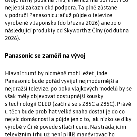
nejlepší zákaznická podpora. Ta plně zůstane
v područí Panasonicu: ať už půjde o televize
vyrobené v Japonsku (do března 2026) anebo o
následující produkty od Skyworth z Číny (od dubna
2026).
Panasonic se zaměří na vývoj
Hlavní trumf by nicméně mohl ležet jinde.
Panasonic bude pořád vyvíjet nejmodernější a
nejdražší televize, po boku vlajkových modelů by se
však měly objevovat dostupnější kousky
s technologií OLED (začíná se s Z85C a Z86C). Právě
u těch bude probíhat velká snaha dostat je do co
nejvíc domácností a půjde jen o to, jak nízko se díky
výrobě v Číně povede stlačit cenu. Na strádajícím
televizním trhu už není příliš manévrovacího