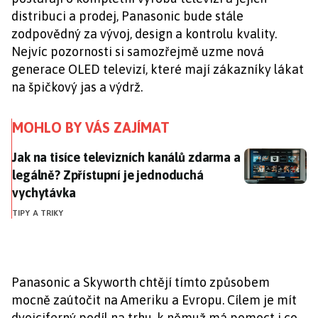
distribuci a prodej, Panasonic bude stále
zodpovědný za vývoj, design a kontrolu kvality.
Nejvíc pozornosti si samozřejmě uzme nová
generace OLED televizí, které mají zákazníky lákat
na špičkový jas a výdrž.
MOHLO BY VÁS ZAJÍMAT
Jak na tisíce televizních kanálů zdarma a legálně? Z
Jak na tisíce televizních kanálů zdarma a
legálně? Zpřístupní je jednoduchá
vychytávka
TIPY A TRIKY
Panasonic a Skyworth chtějí tímto způsobem
mocně zaútočit na Ameriku a Evropu. Cílem je mít
dvojciferný podíl na trhu, k němuž má pomoct i co