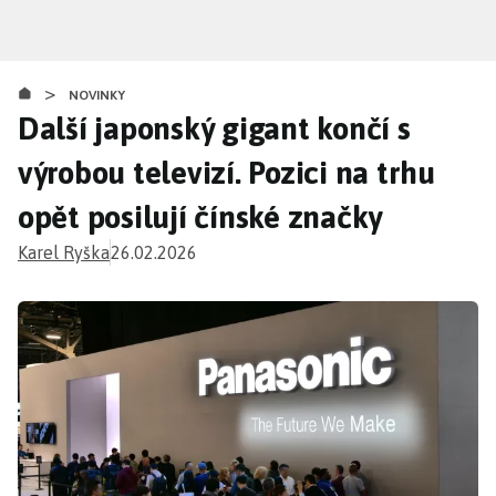
Přejít
k
hlavnímu
>
obsahu
NOVINKY
Další japonský gigant končí s
výrobou televizí. Pozici na trhu
opět posilují čínské značky
Karel Ryška
26.02.2026